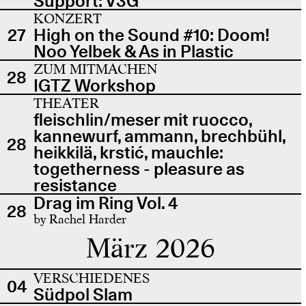
Support: V3G
KONZERT
27
High on the Sound #10: Doom!
Noo Yelbek & As in Plastic
ZUM MITMACHEN
28
IGTZ Workshop
THEATER
fleischlin/meser mit ruocco,
kannewurf, ammann, brechbühl,
28
heikkilä, krstić, mauchle:
togetherness - pleasure as
resistance
Drag im Ring Vol. 4
28
by Rachel Harder
März 2026
VERSCHIEDENES
04
Südpol Slam