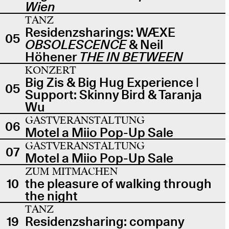
Wien
TANZ
Residenzsharings: WÆXE
05
OBSOLESCENCE
& Neil
Höhener
THE IN BETWEEN
KONZERT
Big Zis & Big Hug Experience |
05
Support: Skinny Bird & Taranja
Wu
GASTVERANSTALTUNG
06
Motel a Miio Pop-Up Sale
GASTVERANSTALTUNG
07
Motel a Miio Pop-Up Sale
ZUM MITMACHEN
10
the pleasure of walking through
the night
TANZ
19
Residenzsharing: company