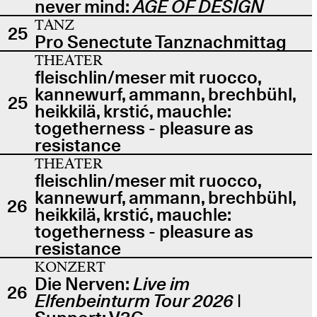
never mind:
AGE OF DESIGN
TANZ
25
Pro Senectute Tanznachmittag
THEATER
fleischlin/meser mit ruocco,
kannewurf, ammann, brechbühl,
25
heikkilä, krstić, mauchle:
togetherness - pleasure as
resistance
THEATER
fleischlin/meser mit ruocco,
kannewurf, ammann, brechbühl,
26
heikkilä, krstić, mauchle:
togetherness - pleasure as
resistance
KONZERT
Die Nerven:
Live im
26
Elfenbeinturm Tour 2026
|