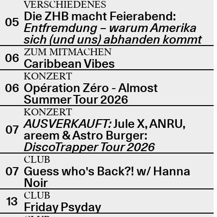
VERSCHIEDENES
Die ZHB macht Feierabend:
05
Entfremdung – warum Amerika
sich (und uns) abhanden kommt
ZUM MITMACHEN
06
Caribbean Vibes
KONZERT
06
Opération Zéro - Almost
Summer Tour 2026
KONZERT
AUSVERKAUFT:
Jule X, ANRU,
07
areem & Astro Burger:
DiscoTrapper Tour 2026
CLUB
07
Guess who's Back?! w/ Hanna
Noir
CLUB
13
Friday Psyday