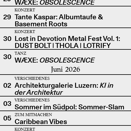
WÆXE:
OBSOLESCENCE
KONZERT
29
Tante Kaspar: Albumtaufe &
Basement Roots
KONZERT
30
Lost in Devotion Metal Fest Vol. 1:
DUST BOLT | THOLA | LOTRIFY
TANZ
30
WÆXE:
OBSOLESCENCE
Juni 2026
VERSCHIEDENES
02
Architekturgalerie Luzern:
KI in
der Architektur
VERSCHIEDENES
03
Sommer im Südpol: Sommer-Slam
ZUM MITMACHEN
05
Caribbean Vibes
KONZERT