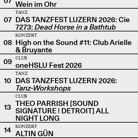
07
Wein im Ohr
TANZ
07
DAS TANZFEST LUZERN 2026: Cie
7273:
Dead Horse in a Bathtub
KONZERT
08
High on the Sound #11: Club Arielle
& Bruyante
CLUB
09
oneHSLU Fest 2026
TANZ
10
DAS TANZFEST LUZERN 2026:
Tanz-Workshops
CLUB
THEO PARRISH [SOUND
13
SIGNATURE | DETROIT] ALL
NIGHT LONG
KONZERT
14
ALTIN GÜN