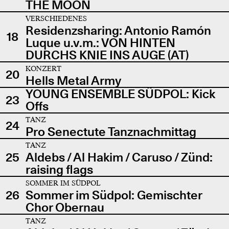
THE MOON
VERSCHIEDENES
Residenzsharing: Antonio Ramón
18
Luque u.v.m.: VON HINTEN
DURCHS KNIE INS AUGE (AT)
KONZERT
20
Hells Metal Army
YOUNG ENSEMBLE SÜDPOL: Kick
23
Offs
TANZ
24
Pro Senectute Tanznachmittag
TANZ
25
Aldebs / Al Hakim / Caruso / Zünd:
raising flags
SOMMER IM SÜDPOL
26
Sommer im Südpol: Gemischter
Chor Obernau
TANZ