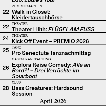
ZUM MITMACHEN
22
Walk-in Closet:
Kleidertauschbörse
THEATER
22
Theater Lilith:
FLÜGEL AM FUSS
THEATER
24
Kick Off Event – PREMIO 2026
TANZ
25
Pro Senectute Tanznachmittag
GASTVERANSTALTUNG
Explora Reise Comedy:
Alle an
26
Bord?! – Drei Verrückte im
Solarboot
CLUB
28
Bass Creatures: Hardsound
Session
April 2026