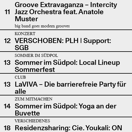
Groove Extravaganza – Intercity
11
Jazz Orchestra feat. Anatole
Muster
big band goes modern grooves
KONZERT
12
VERSCHOBEN: PLH | Support:
SGB
SOMMER IM SÜDPOL
13
Sommer im Südpol: Local Lineup
Sommerfest
CLUB
13
LaVIVA – Die barrierefreie Party für
alle
ZUM MITMACHEN
14
Sommer im Südpol: Yoga an der
Buvette
VERSCHIEDENES
18
Residenzsharing: Cie. Youkali: ON