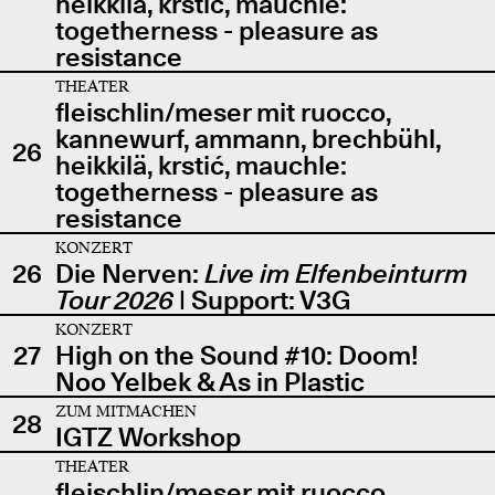
heikkilä, krstić, mauchle:
togetherness - pleasure as
resistance
THEATER
fleischlin/meser mit ruocco,
kannewurf, ammann, brechbühl,
26
heikkilä, krstić, mauchle:
togetherness - pleasure as
resistance
KONZERT
26
Die Nerven:
Live im Elfenbeinturm
Tour 2026
| Support: V3G
KONZERT
27
High on the Sound #10: Doom!
Noo Yelbek & As in Plastic
ZUM MITMACHEN
28
IGTZ Workshop
THEATER
fleischlin/meser mit ruocco,