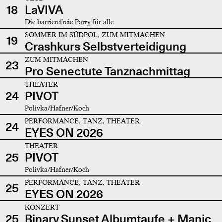
18
LaVIVA
Die barrierefreie Party für alle
SOMMER IM SÜDPOL, ZUM MITMACHEN
19
Crashkurs Selbstverteidigung
ZUM MITMACHEN
23
Pro Senectute Tanznachmittag
THEATER
24
PIVOT
Polivka/Hafner/Koch
PERFORMANCE, TANZ, THEATER
24
EYES ON 2026
THEATER
25
PIVOT
Polivka/Hafner/Koch
PERFORMANCE, TANZ, THEATER
25
EYES ON 2026
KONZERT
25
Binary Sunset Albumtaufe + Manic