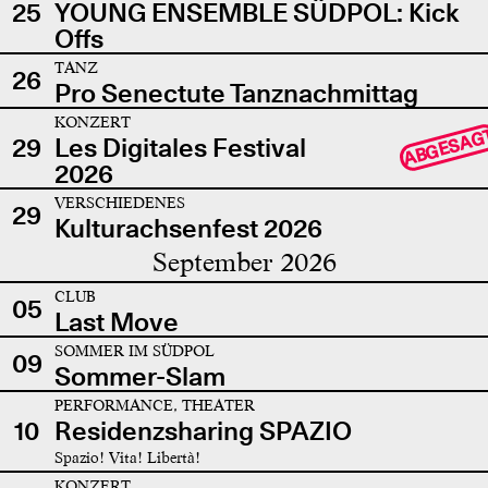
25
YOUNG ENSEMBLE SÜDPOL: Kick
Offs
TANZ
26
Pro Senectute Tanznachmittag
KONZERT
ABGESAG
29
Les Digitales Festival
2026
VERSCHIEDENES
29
Kulturachsenfest 2026
September 2026
CLUB
05
Last Move
SOMMER IM SÜDPOL
09
Sommer-Slam
PERFORMANCE, THEATER
10
Residenzsharing SPAZIO
Spazio! Vita! Libertà!
KONZERT