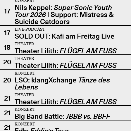
KONZERT
Nils Keppel:
Super Sonic Youth
17
Tour 2026
| Support: Mistress &
Suicide Catdoors
LIVE-PODCAST
17
SOLD OUT: Kafi am Freitag Live
THEATER
18
Theater Lilith:
FLÜGEL AM FUSS
THEATER
20
Theater Lilith:
FLÜGEL AM FUSS
KONZERT
20
LSO: klangXchange
Tänze des
Lebens
THEATER
21
Theater Lilith:
FLÜGEL AM FUSS
KONZERT
21
Big Band Battle:
JBBB vs. BBFF
KONZERT
21
Edb:
Eddie's Tour