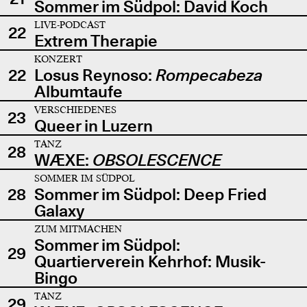
Sommer im Südpol: David Koch
LIVE-PODCAST
22
Extrem Therapie
KONZERT
22
Losus Reynoso:
Rompecabeza
Albumtaufe
VERSCHIEDENES
23
Queer in Luzern
TANZ
28
WÆXE:
OBSOLESCENCE
SOMMER IM SÜDPOL
28
Sommer im Südpol: Deep Fried
Galaxy
ZUM MITMACHEN
Sommer im Südpol:
29
Quartierverein Kehrhof: Musik-
Bingo
TANZ
29