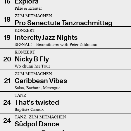
16
Explora
Pilze & Kräuter
ZUM MITMACHEN
18
Pro Senectute Tanznachmittag
KONZERT
19
Intercity Jazz Nights
SIGNAL! – Beromünster with Peter Zihlmann
KONZERT
20
Nicky B Fly
Wo chumi her Tour
ZUM MITMACHEN
21
Caribbean Vibes
Salsa, Bachata, Merengue
TANZ
24
That's twisted
Baptiste Cazaux
TANZ, ZUM MITMACHEN
24
Südpol Dance