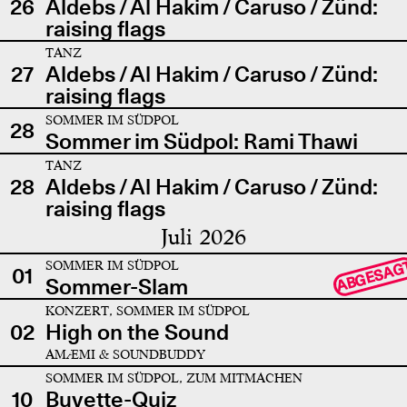
26
Aldebs / Al Hakim / Caruso / Zünd:
raising flags
TANZ
27
Aldebs / Al Hakim / Caruso / Zünd:
raising flags
SOMMER IM SÜDPOL
28
Sommer im Südpol: Rami Thawi
TANZ
28
Aldebs / Al Hakim / Caruso / Zünd:
raising flags
Juli 2026
SOMMER IM SÜDPOL
ABGESAG
01
Sommer-Slam
KONZERT, SOMMER IM SÜDPOL
02
High on the Sound
AMÆMI & SOUNDBUDDY
SOMMER IM SÜDPOL, ZUM MITMACHEN
10
Buvette-Quiz