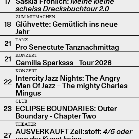
17
Saskia Fröhlich:
Meine kleine
scheiss Drecksbuchtour 2.0
ZUM MITMACHEN
18
Glühvette: Gemütlich ins neue
Jahr
TANZ
21
Pro Senectute Tanznachmittag
KONZERT
21
Camilla Sparksss - Tour 2026
KONZERT
Intercity Jazz Nights: The Angry
22
Man Of Jazz – The mighty Charles
Mingus
CLUB
23
ECLIPSE BOUNDARIES: Outer
Boundary - Chapter Two
THEATER
AUSVERKAUFT Zell:stoff:
4/5 oder
27
von der Kunst keine