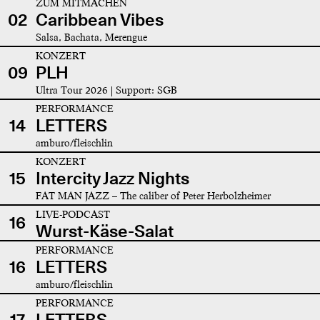
ZUM MITMACHEN
02
Caribbean Vibes
Salsa, Bachata, Merengue
KONZERT
09
PLH
Ultra Tour 2026 | Support: SGB
PERFORMANCE
14
LETTERS
amburo/fleischlin
KONZERT
15
Intercity Jazz Nights
FAT MAN JAZZ – The caliber of Peter Herbolzheimer
LIVE-PODCAST
16
Wurst-Käse-Salat
PERFORMANCE
16
LETTERS
amburo/fleischlin
PERFORMANCE
17
LETTERS