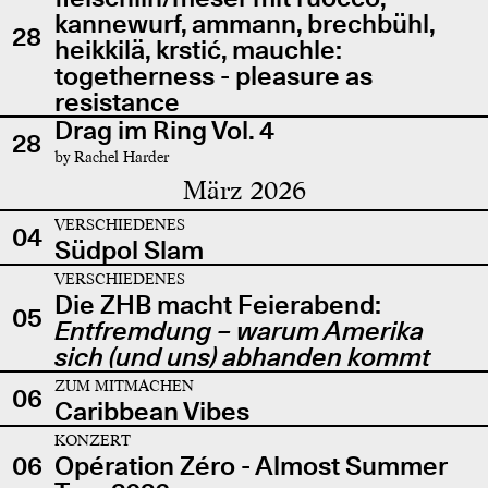
kannewurf, ammann, brechbühl,
28
heikkilä, krstić, mauchle:
togetherness - pleasure as
resistance
Drag im Ring Vol. 4
28
by Rachel Harder
März 2026
VERSCHIEDENES
04
Südpol Slam
VERSCHIEDENES
Die ZHB macht Feierabend:
05
Entfremdung – warum Amerika
sich (und uns) abhanden kommt
ZUM MITMACHEN
06
Caribbean Vibes
KONZERT
06
Opération Zéro - Almost Summer