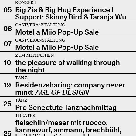
KONZERT
05
Big Zis & Big Hug Experience |
Support: Skinny Bird & Taranja Wu
GASTVERANSTALTUNG
06
Motel a Miio Pop-Up Sale
GASTVERANSTALTUNG
07
Motel a Miio Pop-Up Sale
ZUM MITMACHEN
10
the pleasure of walking through
the night
TANZ
19
Residenzsharing: company never
mind:
AGE OF DESIGN
TANZ
25
Pro Senectute Tanznachmittag
THEATER
fleischlin/meser mit ruocco,
kannewurf, ammann, brechbühl,
25