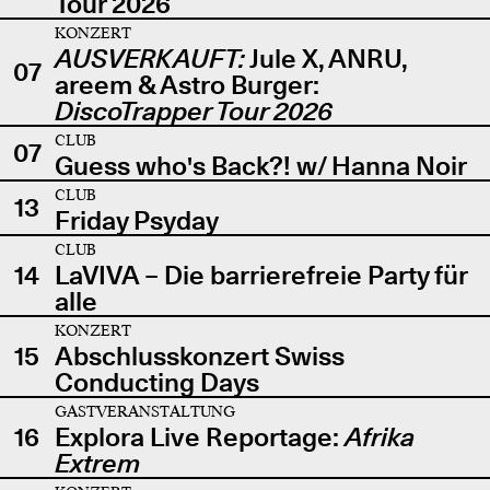
Tour 2026
KONZERT
AUSVERKAUFT:
Jule X, ANRU,
07
areem & Astro Burger:
DiscoTrapper Tour 2026
CLUB
07
Guess who's Back?! w/ Hanna Noir
CLUB
13
Friday Psyday
CLUB
14
LaVIVA – Die barrierefreie Party für
alle
KONZERT
15
Abschlusskonzert Swiss
Conducting Days
GASTVERANSTALTUNG
16
Explora Live Reportage:
Afrika
Extrem