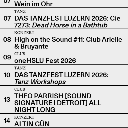
07
Wein im Ohr
TANZ
07
DAS TANZFEST LUZERN 2026: Cie
7273:
Dead Horse in a Bathtub
KONZERT
08
High on the Sound #11: Club Arielle
& Bruyante
CLUB
09
oneHSLU Fest 2026
TANZ
10
DAS TANZFEST LUZERN 2026:
Tanz-Workshops
CLUB
THEO PARRISH [SOUND
13
SIGNATURE | DETROIT] ALL
NIGHT LONG
KONZERT
14
ALTIN GÜN