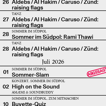
26
Aldebs / Al Hakim / Caruso / Zünd:
raising flags
TANZ
27
Aldebs / Al Hakim / Caruso / Zünd:
raising flags
SOMMER IM SÜDPOL
28
Sommer im Südpol: Rami Thawi
TANZ
28
Aldebs / Al Hakim / Caruso / Zünd:
raising flags
Juli 2026
SOMMER IM SÜDPOL
ABGESAG
01
Sommer-Slam
KONZERT, SOMMER IM SÜDPOL
02
High on the Sound
AMÆMI & SOUNDBUDDY
SOMMER IM SÜDPOL, ZUM MITMACHEN
10
Buvette-Quiz