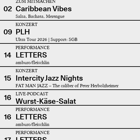
ZUM MITMACHEN
02
Caribbean Vibes
Salsa, Bachata, Merengue
KONZERT
09
PLH
Ultra Tour 2026 | Support: SGB
PERFORMANCE
14
LETTERS
amburo/fleischlin
KONZERT
15
Intercity Jazz Nights
FAT MAN JAZZ – The caliber of Peter Herbolzheimer
LIVE-PODCAST
16
Wurst-Käse-Salat
PERFORMANCE
16
LETTERS
amburo/fleischlin
PERFORMANCE
17
LETTERS