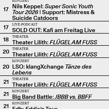
KONZERT
Nils Keppel:
Super Sonic Youth
17
Tour 2026
| Support: Mistress &
Suicide Catdoors
LIVE-PODCAST
17
SOLD OUT: Kafi am Freitag Live
THEATER
18
Theater Lilith:
FLÜGEL AM FUSS
THEATER
20
Theater Lilith:
FLÜGEL AM FUSS
KONZERT
20
LSO: klangXchange
Tänze des
Lebens
THEATER
21
Theater Lilith:
FLÜGEL AM FUSS
KONZERT
21
Big Band Battle:
JBBB vs. BBFF
KONZERT
21
Edb:
Eddie's Tour