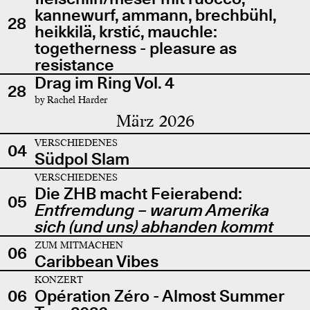
kannewurf, ammann, brechbühl,
28
heikkilä, krstić, mauchle:
togetherness - pleasure as
resistance
Drag im Ring Vol. 4
28
by Rachel Harder
März 2026
VERSCHIEDENES
04
Südpol Slam
VERSCHIEDENES
Die ZHB macht Feierabend:
05
Entfremdung – warum Amerika
sich (und uns) abhanden kommt
ZUM MITMACHEN
06
Caribbean Vibes
KONZERT
06
Opération Zéro - Almost Summer