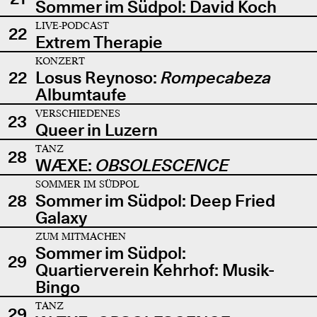
Sommer im Südpol: David Koch
LIVE-PODCAST
22
Extrem Therapie
KONZERT
22
Losus Reynoso:
Rompecabeza
Albumtaufe
VERSCHIEDENES
23
Queer in Luzern
TANZ
28
WÆXE:
OBSOLESCENCE
SOMMER IM SÜDPOL
28
Sommer im Südpol: Deep Fried
Galaxy
ZUM MITMACHEN
Sommer im Südpol:
29
Quartierverein Kehrhof: Musik-
Bingo
TANZ
29