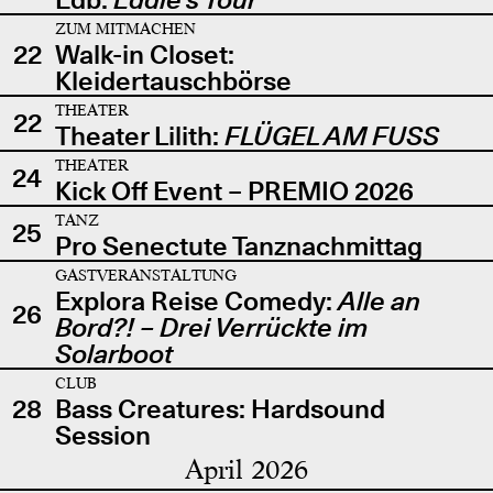
ZUM MITMACHEN
22
Walk-in Closet:
Kleidertauschbörse
THEATER
22
Theater Lilith:
FLÜGEL AM FUSS
THEATER
24
Kick Off Event – PREMIO 2026
TANZ
25
Pro Senectute Tanznachmittag
GASTVERANSTALTUNG
Explora Reise Comedy:
Alle an
26
Bord?! – Drei Verrückte im
Solarboot
CLUB
28
Bass Creatures: Hardsound
Session
April 2026