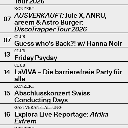
Tour 2026
KONZERT
AUSVERKAUFT:
Jule X, ANRU,
07
areem & Astro Burger:
DiscoTrapper Tour 2026
CLUB
07
Guess who's Back?! w/ Hanna Noir
CLUB
13
Friday Psyday
CLUB
14
LaVIVA – Die barrierefreie Party für
alle
KONZERT
15
Abschlusskonzert Swiss
Conducting Days
GASTVERANSTALTUNG
16
Explora Live Reportage:
Afrika
Extrem