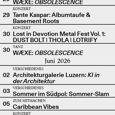
WÆXE:
OBSOLESCENCE
KONZERT
29
Tante Kaspar: Albumtaufe &
Basement Roots
KONZERT
30
Lost in Devotion Metal Fest Vol. 1:
DUST BOLT | THOLA | LOTRIFY
TANZ
30
WÆXE:
OBSOLESCENCE
Juni 2026
VERSCHIEDENES
02
Architekturgalerie Luzern:
KI in
der Architektur
VERSCHIEDENES
03
Sommer im Südpol: Sommer-Slam
ZUM MITMACHEN
05
Caribbean Vibes
KONZERT