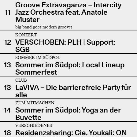
Groove Extravaganza – Intercity
11
Jazz Orchestra feat. Anatole
Muster
big band goes modern grooves
KONZERT
12
VERSCHOBEN: PLH | Support:
SGB
SOMMER IM SÜDPOL
13
Sommer im Südpol: Local Lineup
Sommerfest
CLUB
13
LaVIVA – Die barrierefreie Party für
alle
ZUM MITMACHEN
14
Sommer im Südpol: Yoga an der
Buvette
VERSCHIEDENES
18
Residenzsharing: Cie. Youkali: ON