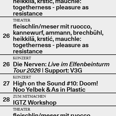
heikkilä, krstić, mauchle:
togetherness - pleasure as
resistance
THEATER
fleischlin/meser mit ruocco,
kannewurf, ammann, brechbühl,
26
heikkilä, krstić, mauchle:
togetherness - pleasure as
resistance
KONZERT
26
Die Nerven:
Live im Elfenbeinturm
Tour 2026
| Support: V3G
KONZERT
27
High on the Sound #10: Doom!
Noo Yelbek & As in Plastic
ZUM MITMACHEN
28
IGTZ Workshop
THEATER
fleischlin/meser mit ruocco,