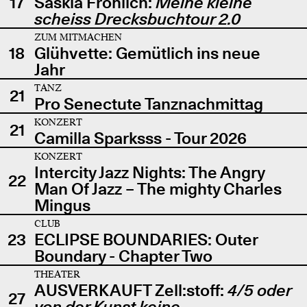
17
Saskia Fröhlich:
Meine kleine
scheiss Drecksbuchtour 2.0
ZUM MITMACHEN
18
Glühvette: Gemütlich ins neue
Jahr
TANZ
21
Pro Senectute Tanznachmittag
KONZERT
21
Camilla Sparksss - Tour 2026
KONZERT
Intercity Jazz Nights: The Angry
22
Man Of Jazz – The mighty Charles
Mingus
CLUB
23
ECLIPSE BOUNDARIES: Outer
Boundary - Chapter Two
THEATER
AUSVERKAUFT Zell:stoff:
4/5 oder
27
von der Kunst keine