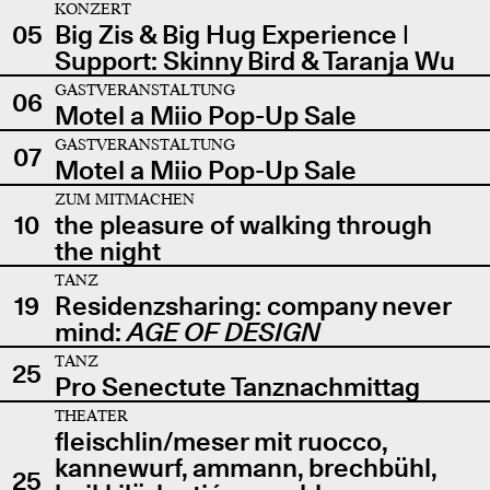
KONZERT
05
Big Zis & Big Hug Experience |
Support: Skinny Bird & Taranja Wu
GASTVERANSTALTUNG
06
Motel a Miio Pop-Up Sale
GASTVERANSTALTUNG
07
Motel a Miio Pop-Up Sale
ZUM MITMACHEN
10
the pleasure of walking through
the night
TANZ
19
Residenzsharing: company never
mind:
AGE OF DESIGN
TANZ
25
Pro Senectute Tanznachmittag
THEATER
fleischlin/meser mit ruocco,
kannewurf, ammann, brechbühl,
25