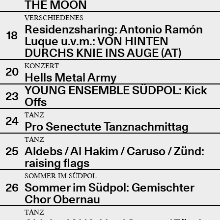
THE MOON
VERSCHIEDENES
Residenzsharing: Antonio Ramón
18
Luque u.v.m.: VON HINTEN
DURCHS KNIE INS AUGE (AT)
KONZERT
20
Hells Metal Army
YOUNG ENSEMBLE SÜDPOL: Kick
23
Offs
TANZ
24
Pro Senectute Tanznachmittag
TANZ
25
Aldebs / Al Hakim / Caruso / Zünd:
raising flags
SOMMER IM SÜDPOL
26
Sommer im Südpol: Gemischter
Chor Obernau
TANZ