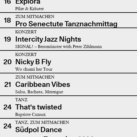
16
Explora
Pilze & Kräuter
ZUM MITMACHEN
18
Pro Senectute Tanznachmittag
KONZERT
19
Intercity Jazz Nights
SIGNAL! – Beromünster with Peter Zihlmann
KONZERT
20
Nicky B Fly
Wo chumi her Tour
ZUM MITMACHEN
21
Caribbean Vibes
Salsa, Bachata, Merengue
TANZ
24
That's twisted
Baptiste Cazaux
TANZ, ZUM MITMACHEN
24
Südpol Dance