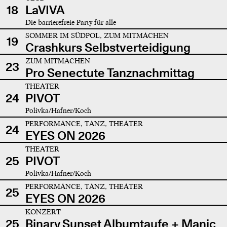
18
LaVIVA
Die barrierefreie Party für alle
SOMMER IM SÜDPOL, ZUM MITMACHEN
19
Crashkurs Selbstverteidigung
ZUM MITMACHEN
23
Pro Senectute Tanznachmittag
THEATER
24
PIVOT
Polivka/Hafner/Koch
PERFORMANCE, TANZ, THEATER
24
EYES ON 2026
THEATER
25
PIVOT
Polivka/Hafner/Koch
PERFORMANCE, TANZ, THEATER
25
EYES ON 2026
KONZERT
25
Binary Sunset Albumtaufe + Manic