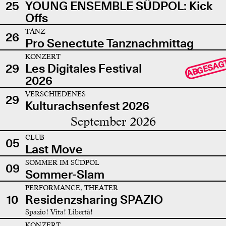
25
YOUNG ENSEMBLE SÜDPOL: Kick
Offs
TANZ
26
Pro Senectute Tanznachmittag
KONZERT
ABGESAG
29
Les Digitales Festival
2026
VERSCHIEDENES
29
Kulturachsenfest 2026
September 2026
CLUB
05
Last Move
SOMMER IM SÜDPOL
09
Sommer-Slam
PERFORMANCE, THEATER
10
Residenzsharing SPAZIO
Spazio! Vita! Libertà!
KONZERT