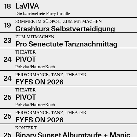
18
LaVIVA
Die barrierefreie Party für alle
SOMMER IM SÜDPOL, ZUM MITMACHEN
19
Crashkurs Selbstverteidigung
ZUM MITMACHEN
23
Pro Senectute Tanznachmittag
THEATER
24
PIVOT
Polivka/Hafner/Koch
PERFORMANCE, TANZ, THEATER
24
EYES ON 2026
THEATER
25
PIVOT
Polivka/Hafner/Koch
PERFORMANCE, TANZ, THEATER
25
EYES ON 2026
KONZERT
25
Binary Sunset Albumtaufe + Manic