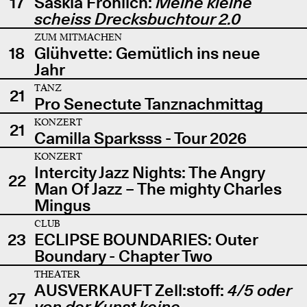
17
Saskia Fröhlich:
Meine kleine
scheiss Drecksbuchtour 2.0
ZUM MITMACHEN
18
Glühvette: Gemütlich ins neue
Jahr
TANZ
21
Pro Senectute Tanznachmittag
KONZERT
21
Camilla Sparksss - Tour 2026
KONZERT
Intercity Jazz Nights: The Angry
22
Man Of Jazz – The mighty Charles
Mingus
CLUB
23
ECLIPSE BOUNDARIES: Outer
Boundary - Chapter Two
THEATER
AUSVERKAUFT Zell:stoff:
4/5 oder
27
von der Kunst keine