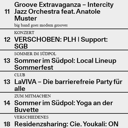
Groove Extravaganza – Intercity
11
Jazz Orchestra feat. Anatole
Muster
big band goes modern grooves
KONZERT
12
VERSCHOBEN: PLH | Support:
SGB
SOMMER IM SÜDPOL
13
Sommer im Südpol: Local Lineup
Sommerfest
CLUB
13
LaVIVA – Die barrierefreie Party für
alle
ZUM MITMACHEN
14
Sommer im Südpol: Yoga an der
Buvette
VERSCHIEDENES
18
Residenzsharing: Cie. Youkali: ON