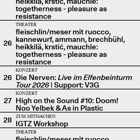
heikkilä, krstić, mauchle:
togetherness - pleasure as
resistance
THEATER
fleischlin/meser mit ruocco,
kannewurf, ammann, brechbühl,
26
heikkilä, krstić, mauchle:
togetherness - pleasure as
resistance
KONZERT
26
Die Nerven:
Live im Elfenbeinturm
Tour 2026
| Support: V3G
KONZERT
27
High on the Sound #10: Doom!
Noo Yelbek & As in Plastic
ZUM MITMACHEN
28
IGTZ Workshop
THEATER
fleischlin/meser mit ruocco,