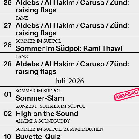
26
Aldebs / Al Hakim / Caruso / Zünd:
raising flags
TANZ
27
Aldebs / Al Hakim / Caruso / Zünd:
raising flags
SOMMER IM SÜDPOL
28
Sommer im Südpol: Rami Thawi
TANZ
28
Aldebs / Al Hakim / Caruso / Zünd:
raising flags
Juli 2026
SOMMER IM SÜDPOL
ABGESAG
01
Sommer-Slam
KONZERT, SOMMER IM SÜDPOL
02
High on the Sound
AMÆMI & SOUNDBUDDY
SOMMER IM SÜDPOL, ZUM MITMACHEN
10
Buvette-Quiz