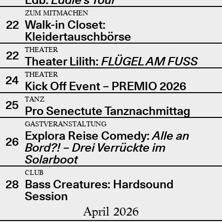
ZUM MITMACHEN
22
Walk-in Closet:
Kleidertauschbörse
THEATER
22
Theater Lilith:
FLÜGEL AM FUSS
THEATER
24
Kick Off Event – PREMIO 2026
TANZ
25
Pro Senectute Tanznachmittag
GASTVERANSTALTUNG
Explora Reise Comedy:
Alle an
26
Bord?! – Drei Verrückte im
Solarboot
CLUB
28
Bass Creatures: Hardsound
Session
April 2026