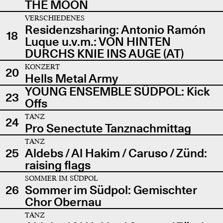
THE MOON
VERSCHIEDENES
Residenzsharing: Antonio Ramón
18
Luque u.v.m.: VON HINTEN
DURCHS KNIE INS AUGE (AT)
KONZERT
20
Hells Metal Army
YOUNG ENSEMBLE SÜDPOL: Kick
23
Offs
TANZ
24
Pro Senectute Tanznachmittag
TANZ
25
Aldebs / Al Hakim / Caruso / Zünd:
raising flags
SOMMER IM SÜDPOL
26
Sommer im Südpol: Gemischter
Chor Obernau
TANZ