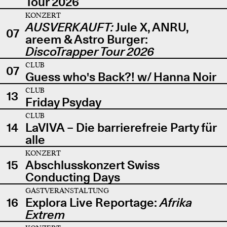
Tour 2026
KONZERT
AUSVERKAUFT:
Jule X, ANRU,
07
areem & Astro Burger:
DiscoTrapper Tour 2026
CLUB
07
Guess who's Back?! w/ Hanna Noir
CLUB
13
Friday Psyday
CLUB
14
LaVIVA – Die barrierefreie Party für
alle
KONZERT
15
Abschlusskonzert Swiss
Conducting Days
GASTVERANSTALTUNG
16
Explora Live Reportage:
Afrika
Extrem