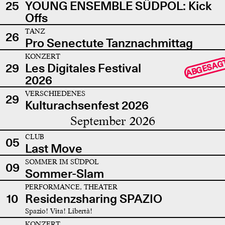
25
YOUNG ENSEMBLE SÜDPOL: Kick
Offs
TANZ
26
Pro Senectute Tanznachmittag
KONZERT
ABGESAG
29
Les Digitales Festival
2026
VERSCHIEDENES
29
Kulturachsenfest 2026
September 2026
CLUB
05
Last Move
SOMMER IM SÜDPOL
09
Sommer-Slam
PERFORMANCE, THEATER
10
Residenzsharing SPAZIO
Spazio! Vita! Libertà!
KONZERT