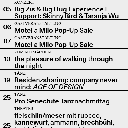
KONZERT
05
Big Zis & Big Hug Experience |
Support: Skinny Bird & Taranja Wu
GASTVERANSTALTUNG
06
Motel a Miio Pop-Up Sale
GASTVERANSTALTUNG
07
Motel a Miio Pop-Up Sale
ZUM MITMACHEN
10
the pleasure of walking through
the night
TANZ
19
Residenzsharing: company never
mind:
AGE OF DESIGN
TANZ
25
Pro Senectute Tanznachmittag
THEATER
fleischlin/meser mit ruocco,
kannewurf, ammann, brechbühl,
25