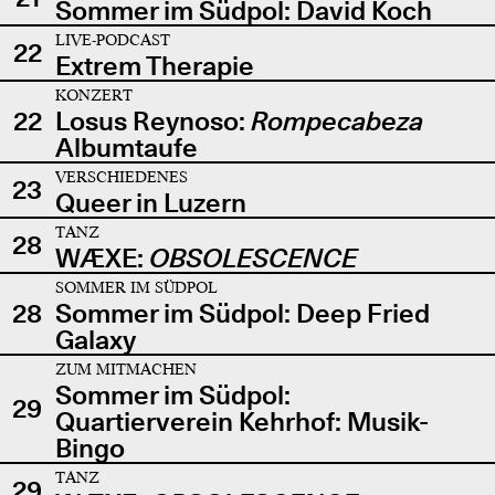
Sommer im Südpol: David Koch
LIVE-PODCAST
22
Extrem Therapie
KONZERT
22
Losus Reynoso:
Rompecabeza
Albumtaufe
VERSCHIEDENES
23
Queer in Luzern
TANZ
28
WÆXE:
OBSOLESCENCE
SOMMER IM SÜDPOL
28
Sommer im Südpol: Deep Fried
Galaxy
ZUM MITMACHEN
Sommer im Südpol:
29
Quartierverein Kehrhof: Musik-
Bingo
TANZ
29