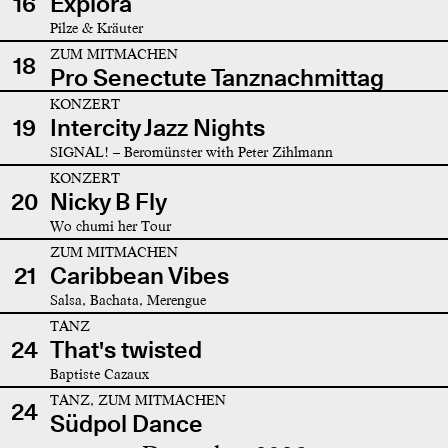
16
Explora
Pilze & Kräuter
ZUM MITMACHEN
18
Pro Senectute Tanznachmittag
KONZERT
19
Intercity Jazz Nights
SIGNAL! – Beromünster with Peter Zihlmann
KONZERT
20
Nicky B Fly
Wo chumi her Tour
ZUM MITMACHEN
21
Caribbean Vibes
Salsa, Bachata, Merengue
TANZ
24
That's twisted
Baptiste Cazaux
TANZ, ZUM MITMACHEN
24
Südpol Dance