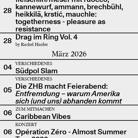
kannewurf, ammann, brechbühl,
28
heikkilä, krstić, mauchle:
togetherness - pleasure as
resistance
Drag im Ring Vol. 4
28
by Rachel Harder
März 2026
VERSCHIEDENES
04
Südpol Slam
VERSCHIEDENES
Die ZHB macht Feierabend:
05
Entfremdung – warum Amerika
sich (und uns) abhanden kommt
ZUM MITMACHEN
06
Caribbean Vibes
KONZERT
06
Opération Zéro - Almost Summer