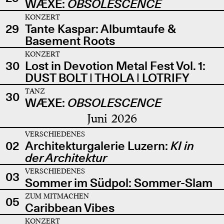
WÆXE:
OBSOLESCENCE
KONZERT
29
Tante Kaspar: Albumtaufe &
Basement Roots
KONZERT
30
Lost in Devotion Metal Fest Vol. 1:
DUST BOLT | THOLA | LOTRIFY
TANZ
30
WÆXE:
OBSOLESCENCE
Juni 2026
VERSCHIEDENES
02
Architekturgalerie Luzern:
KI in
der Architektur
VERSCHIEDENES
03
Sommer im Südpol: Sommer-Slam
ZUM MITMACHEN
05
Caribbean Vibes
KONZERT