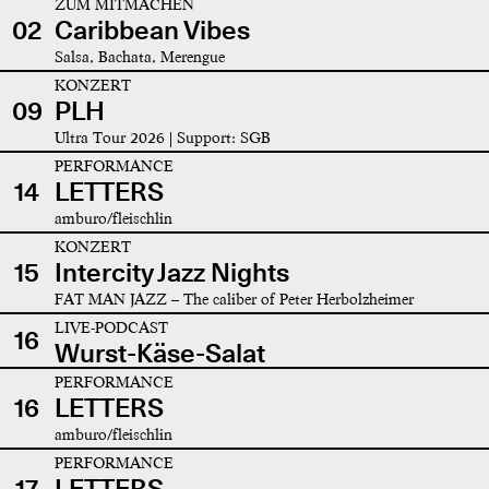
ZUM MITMACHEN
02
Caribbean Vibes
Salsa, Bachata, Merengue
KONZERT
09
PLH
Ultra Tour 2026 | Support: SGB
PERFORMANCE
14
LETTERS
amburo/fleischlin
KONZERT
15
Intercity Jazz Nights
FAT MAN JAZZ – The caliber of Peter Herbolzheimer
LIVE-PODCAST
16
Wurst-Käse-Salat
PERFORMANCE
16
LETTERS
amburo/fleischlin
PERFORMANCE
17
LETTERS