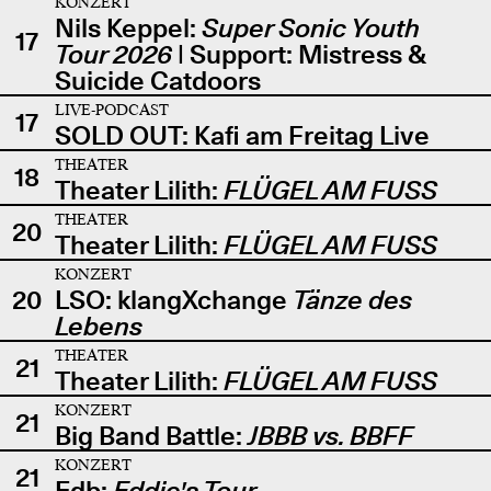
KONZERT
Nils Keppel:
Super Sonic Youth
17
Tour 2026
| Support: Mistress &
Suicide Catdoors
LIVE-PODCAST
17
SOLD OUT: Kafi am Freitag Live
THEATER
18
Theater Lilith:
FLÜGEL AM FUSS
THEATER
20
Theater Lilith:
FLÜGEL AM FUSS
KONZERT
20
LSO: klangXchange
Tänze des
Lebens
THEATER
21
Theater Lilith:
FLÜGEL AM FUSS
KONZERT
21
Big Band Battle:
JBBB vs. BBFF
KONZERT
21
Edb:
Eddie's Tour