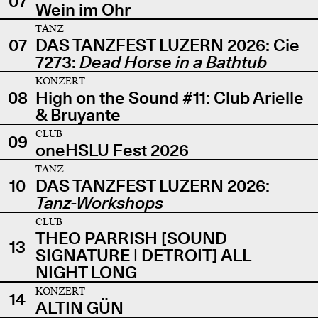
07
Wein im Ohr
TANZ
07
DAS TANZFEST LUZERN 2026: Cie
7273:
Dead Horse in a Bathtub
KONZERT
08
High on the Sound #11: Club Arielle
& Bruyante
CLUB
09
oneHSLU Fest 2026
TANZ
10
DAS TANZFEST LUZERN 2026:
Tanz-Workshops
CLUB
THEO PARRISH [SOUND
13
SIGNATURE | DETROIT] ALL
NIGHT LONG
KONZERT
14
ALTIN GÜN