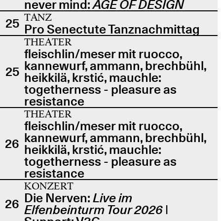
never mind:
AGE OF DESIGN
TANZ
25
Pro Senectute Tanznachmittag
THEATER
fleischlin/meser mit ruocco,
kannewurf, ammann, brechbühl,
25
heikkilä, krstić, mauchle:
togetherness - pleasure as
resistance
THEATER
fleischlin/meser mit ruocco,
kannewurf, ammann, brechbühl,
26
heikkilä, krstić, mauchle:
togetherness - pleasure as
resistance
KONZERT
Die Nerven:
Live im
26
Elfenbeinturm Tour 2026
|