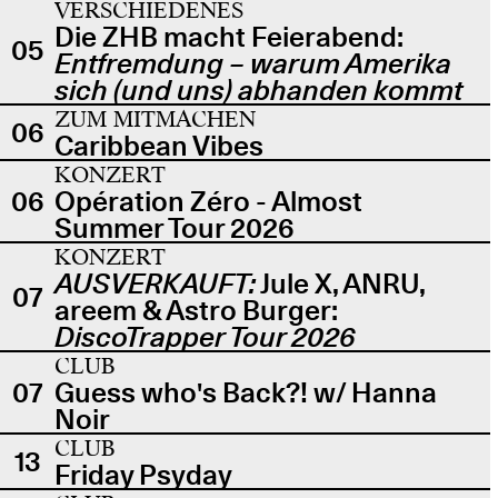
VERSCHIEDENES
Die ZHB macht Feierabend:
05
Entfremdung – warum Amerika
sich (und uns) abhanden kommt
ZUM MITMACHEN
06
Caribbean Vibes
KONZERT
06
Opération Zéro - Almost
Summer Tour 2026
KONZERT
AUSVERKAUFT:
Jule X, ANRU,
07
areem & Astro Burger:
DiscoTrapper Tour 2026
CLUB
07
Guess who's Back?! w/ Hanna
Noir
CLUB
13
Friday Psyday