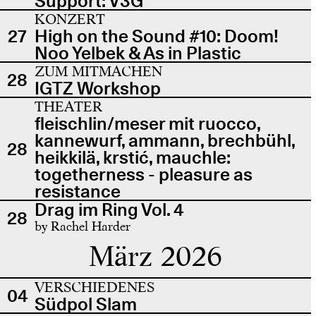
Support: V3G
KONZERT
27
High on the Sound #10: Doom!
Noo Yelbek & As in Plastic
ZUM MITMACHEN
28
IGTZ Workshop
THEATER
fleischlin/meser mit ruocco,
kannewurf, ammann, brechbühl,
28
heikkilä, krstić, mauchle:
togetherness - pleasure as
resistance
Drag im Ring Vol. 4
28
by Rachel Harder
März 2026
VERSCHIEDENES
04
Südpol Slam