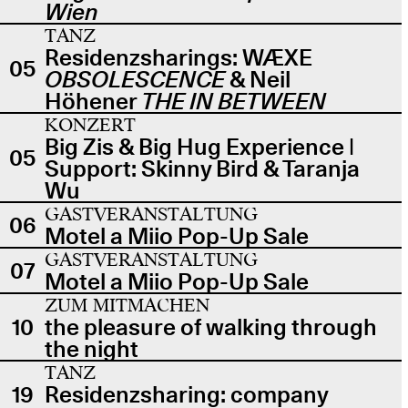
Wien
TANZ
Residenzsharings: WÆXE
05
OBSOLESCENCE
& Neil
Höhener
THE IN BETWEEN
KONZERT
Big Zis & Big Hug Experience |
05
Support: Skinny Bird & Taranja
Wu
GASTVERANSTALTUNG
06
Motel a Miio Pop-Up Sale
GASTVERANSTALTUNG
07
Motel a Miio Pop-Up Sale
ZUM MITMACHEN
10
the pleasure of walking through
the night
TANZ
19
Residenzsharing: company