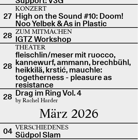
Support: V3G
KONZERT
27
High on the Sound #10: Doom!
Noo Yelbek & As in Plastic
ZUM MITMACHEN
28
IGTZ Workshop
THEATER
fleischlin/meser mit ruocco,
kannewurf, ammann, brechbühl,
28
heikkilä, krstić, mauchle:
togetherness - pleasure as
resistance
Drag im Ring Vol. 4
28
by Rachel Harder
März 2026
VERSCHIEDENES
04
Südpol Slam