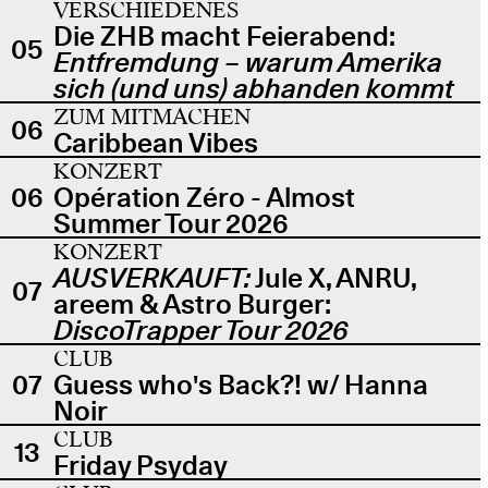
VERSCHIEDENES
Die ZHB macht Feierabend:
05
Entfremdung – warum Amerika
sich (und uns) abhanden kommt
ZUM MITMACHEN
06
Caribbean Vibes
KONZERT
06
Opération Zéro - Almost
Summer Tour 2026
KONZERT
AUSVERKAUFT:
Jule X, ANRU,
07
areem & Astro Burger:
DiscoTrapper Tour 2026
CLUB
07
Guess who's Back?! w/ Hanna
Noir
CLUB
13
Friday Psyday