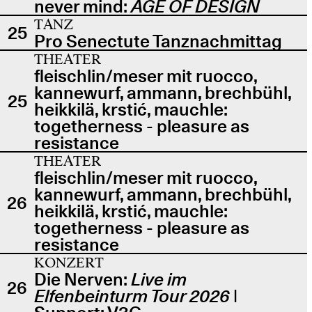
never mind:
AGE OF DESIGN
TANZ
25
Pro Senectute Tanznachmittag
THEATER
fleischlin/meser mit ruocco,
kannewurf, ammann, brechbühl,
25
heikkilä, krstić, mauchle:
togetherness - pleasure as
resistance
THEATER
fleischlin/meser mit ruocco,
kannewurf, ammann, brechbühl,
26
heikkilä, krstić, mauchle:
togetherness - pleasure as
resistance
KONZERT
Die Nerven:
Live im
26
Elfenbeinturm Tour 2026
|