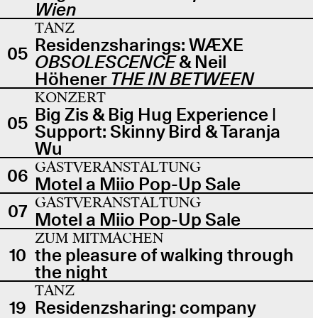
Wien
TANZ
Residenzsharings: WÆXE
05
OBSOLESCENCE
& Neil
Höhener
THE IN BETWEEN
KONZERT
Big Zis & Big Hug Experience |
05
Support: Skinny Bird & Taranja
Wu
GASTVERANSTALTUNG
06
Motel a Miio Pop-Up Sale
GASTVERANSTALTUNG
07
Motel a Miio Pop-Up Sale
ZUM MITMACHEN
10
the pleasure of walking through
the night
TANZ
19
Residenzsharing: company