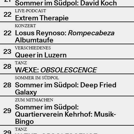
Sommer im Südpol: David Koch
LIVE-PODCAST
22
Extrem Therapie
KONZERT
22
Losus Reynoso:
Rompecabeza
Albumtaufe
VERSCHIEDENES
23
Queer in Luzern
TANZ
28
WÆXE:
OBSOLESCENCE
SOMMER IM SÜDPOL
28
Sommer im Südpol: Deep Fried
Galaxy
ZUM MITMACHEN
Sommer im Südpol:
29
Quartierverein Kehrhof: Musik-
Bingo
TANZ
29