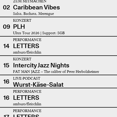
ZUM MITMACHEN
02
Caribbean Vibes
Salsa, Bachata, Merengue
KONZERT
09
PLH
Ultra Tour 2026 | Support: SGB
PERFORMANCE
14
LETTERS
amburo/fleischlin
KONZERT
15
Intercity Jazz Nights
FAT MAN JAZZ – The caliber of Peter Herbolzheimer
LIVE-PODCAST
16
Wurst-Käse-Salat
PERFORMANCE
16
LETTERS
amburo/fleischlin
PERFORMANCE
17
LETTERS