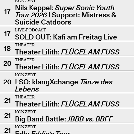
KONZERT
Nils Keppel:
Super Sonic Youth
17
Tour 2026
| Support: Mistress &
Suicide Catdoors
LIVE-PODCAST
17
SOLD OUT: Kafi am Freitag Live
THEATER
18
Theater Lilith:
FLÜGEL AM FUSS
THEATER
20
Theater Lilith:
FLÜGEL AM FUSS
KONZERT
20
LSO: klangXchange
Tänze des
Lebens
THEATER
21
Theater Lilith:
FLÜGEL AM FUSS
KONZERT
21
Big Band Battle:
JBBB vs. BBFF
KONZERT
21
Edb:
Eddie's Tour