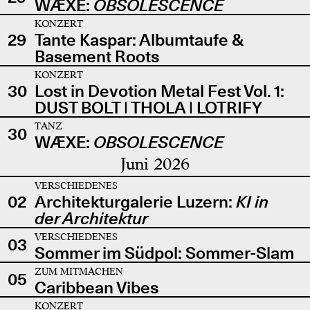
WÆXE:
OBSOLESCENCE
KONZERT
29
Tante Kaspar: Albumtaufe &
Basement Roots
KONZERT
30
Lost in Devotion Metal Fest Vol. 1:
DUST BOLT | THOLA | LOTRIFY
TANZ
30
WÆXE:
OBSOLESCENCE
Juni 2026
VERSCHIEDENES
02
Architekturgalerie Luzern:
KI in
der Architektur
VERSCHIEDENES
03
Sommer im Südpol: Sommer-Slam
ZUM MITMACHEN
05
Caribbean Vibes
KONZERT