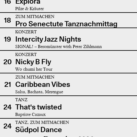
16
Explora
Pilze & Kräuter
ZUM MITMACHEN
18
Pro Senectute Tanznachmittag
KONZERT
19
Intercity Jazz Nights
SIGNAL! – Beromünster with Peter Zihlmann
KONZERT
20
Nicky B Fly
Wo chumi her Tour
ZUM MITMACHEN
21
Caribbean Vibes
Salsa, Bachata, Merengue
TANZ
24
That's twisted
Baptiste Cazaux
TANZ, ZUM MITMACHEN
24
Südpol Dance