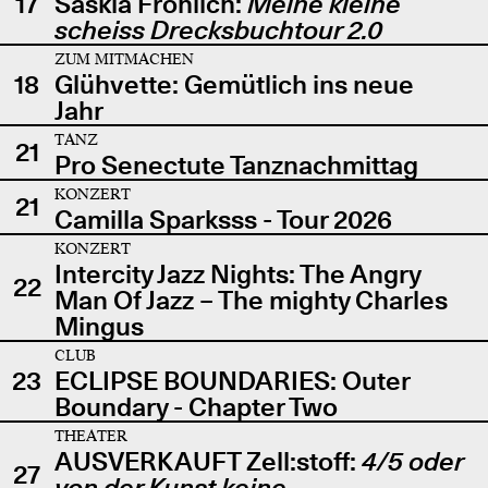
17
Saskia Fröhlich:
Meine kleine
scheiss Drecksbuchtour 2.0
ZUM MITMACHEN
18
Glühvette: Gemütlich ins neue
Jahr
TANZ
21
Pro Senectute Tanznachmittag
KONZERT
21
Camilla Sparksss - Tour 2026
KONZERT
Intercity Jazz Nights: The Angry
22
Man Of Jazz – The mighty Charles
Mingus
CLUB
23
ECLIPSE BOUNDARIES: Outer
Boundary - Chapter Two
THEATER
AUSVERKAUFT Zell:stoff:
4/5 oder
27
von der Kunst keine