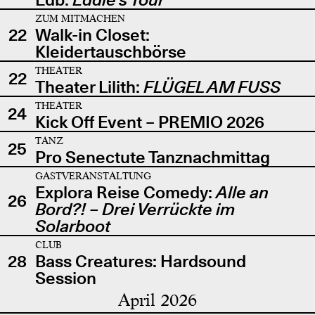
ZUM MITMACHEN
22
Walk-in Closet:
Kleidertauschbörse
THEATER
22
Theater Lilith:
FLÜGEL AM FUSS
THEATER
24
Kick Off Event – PREMIO 2026
TANZ
25
Pro Senectute Tanznachmittag
GASTVERANSTALTUNG
Explora Reise Comedy:
Alle an
26
Bord?! – Drei Verrückte im
Solarboot
CLUB
28
Bass Creatures: Hardsound
Session
April 2026