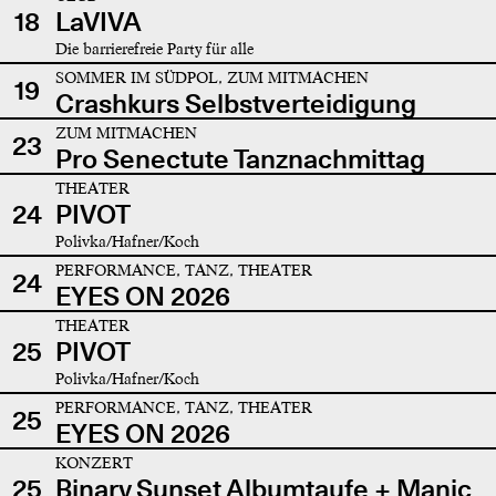
18
LaVIVA
Die barrierefreie Party für alle
SOMMER IM SÜDPOL, ZUM MITMACHEN
19
Crashkurs Selbstverteidigung
ZUM MITMACHEN
23
Pro Senectute Tanznachmittag
THEATER
24
PIVOT
Polivka/Hafner/Koch
PERFORMANCE, TANZ, THEATER
24
EYES ON 2026
THEATER
25
PIVOT
Polivka/Hafner/Koch
PERFORMANCE, TANZ, THEATER
25
EYES ON 2026
KONZERT
25
Binary Sunset Albumtaufe + Manic