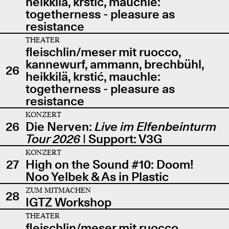
heikkilä, krstić, mauchle:
togetherness - pleasure as
resistance
THEATER
fleischlin/meser mit ruocco,
kannewurf, ammann, brechbühl,
26
heikkilä, krstić, mauchle:
togetherness - pleasure as
resistance
KONZERT
26
Die Nerven:
Live im Elfenbeinturm
Tour 2026
| Support: V3G
KONZERT
27
High on the Sound #10: Doom!
Noo Yelbek & As in Plastic
ZUM MITMACHEN
28
IGTZ Workshop
THEATER
fleischlin/meser mit ruocco,