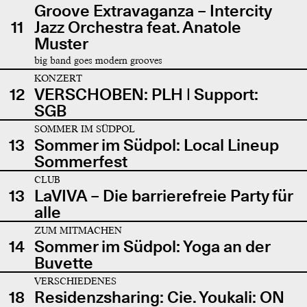
Groove Extravaganza – Intercity
11
Jazz Orchestra feat. Anatole
Muster
big band goes modern grooves
KONZERT
12
VERSCHOBEN: PLH | Support:
SGB
SOMMER IM SÜDPOL
13
Sommer im Südpol: Local Lineup
Sommerfest
CLUB
13
LaVIVA – Die barrierefreie Party für
alle
ZUM MITMACHEN
14
Sommer im Südpol: Yoga an der
Buvette
VERSCHIEDENES
18
Residenzsharing: Cie. Youkali: ON