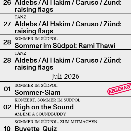
26
Aldebs / Al Hakim / Caruso / Zünd:
raising flags
TANZ
27
Aldebs / Al Hakim / Caruso / Zünd:
raising flags
SOMMER IM SÜDPOL
28
Sommer im Südpol: Rami Thawi
TANZ
28
Aldebs / Al Hakim / Caruso / Zünd:
raising flags
Juli 2026
SOMMER IM SÜDPOL
ABGESAG
01
Sommer-Slam
KONZERT, SOMMER IM SÜDPOL
02
High on the Sound
AMÆMI & SOUNDBUDDY
SOMMER IM SÜDPOL, ZUM MITMACHEN
10
Buvette-Quiz