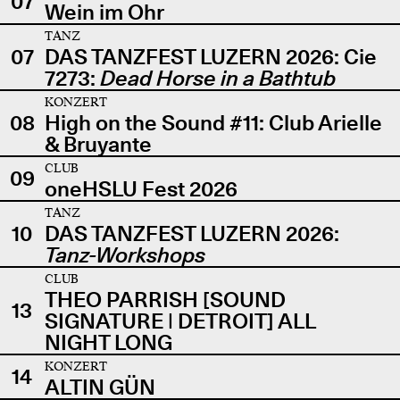
07
Wein im Ohr
TANZ
07
DAS TANZFEST LUZERN 2026: Cie
7273:
Dead Horse in a Bathtub
KONZERT
08
High on the Sound #11: Club Arielle
& Bruyante
CLUB
09
oneHSLU Fest 2026
TANZ
10
DAS TANZFEST LUZERN 2026:
Tanz-Workshops
CLUB
THEO PARRISH [SOUND
13
SIGNATURE | DETROIT] ALL
NIGHT LONG
KONZERT
14
ALTIN GÜN