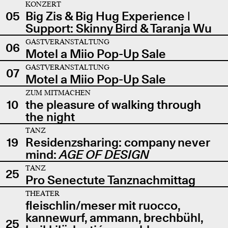
KONZERT
05
Big Zis & Big Hug Experience |
Support: Skinny Bird & Taranja Wu
GASTVERANSTALTUNG
06
Motel a Miio Pop-Up Sale
GASTVERANSTALTUNG
07
Motel a Miio Pop-Up Sale
ZUM MITMACHEN
10
the pleasure of walking through
the night
TANZ
19
Residenzsharing: company never
mind:
AGE OF DESIGN
TANZ
25
Pro Senectute Tanznachmittag
THEATER
fleischlin/meser mit ruocco,
kannewurf, ammann, brechbühl,
25