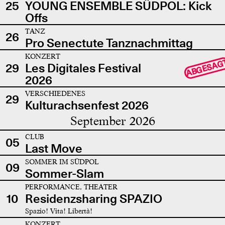
25
YOUNG ENSEMBLE SÜDPOL: Kick
Offs
TANZ
26
Pro Senectute Tanznachmittag
KONZERT
ABGESAG
29
Les Digitales Festival
2026
VERSCHIEDENES
29
Kulturachsenfest 2026
September 2026
CLUB
05
Last Move
SOMMER IM SÜDPOL
09
Sommer-Slam
PERFORMANCE, THEATER
10
Residenzsharing SPAZIO
Spazio! Vita! Libertà!
KONZERT