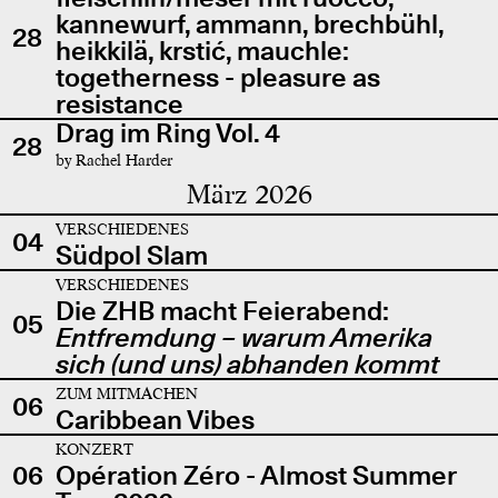
kannewurf, ammann, brechbühl,
28
heikkilä, krstić, mauchle:
togetherness - pleasure as
resistance
Drag im Ring Vol. 4
28
by Rachel Harder
März 2026
VERSCHIEDENES
04
Südpol Slam
VERSCHIEDENES
Die ZHB macht Feierabend:
05
Entfremdung – warum Amerika
sich (und uns) abhanden kommt
ZUM MITMACHEN
06
Caribbean Vibes
KONZERT
06
Opération Zéro - Almost Summer