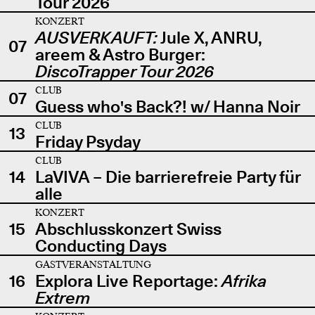
Tour 2026
KONZERT
AUSVERKAUFT:
Jule X, ANRU,
07
areem & Astro Burger:
DiscoTrapper Tour 2026
CLUB
07
Guess who's Back?! w/ Hanna Noir
CLUB
13
Friday Psyday
CLUB
14
LaVIVA – Die barrierefreie Party für
alle
KONZERT
15
Abschlusskonzert Swiss
Conducting Days
GASTVERANSTALTUNG
16
Explora Live Reportage:
Afrika
Extrem