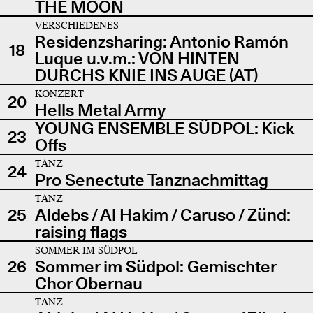
THE MOON
VERSCHIEDENES
Residenzsharing: Antonio Ramón
18
Luque u.v.m.: VON HINTEN
DURCHS KNIE INS AUGE (AT)
KONZERT
20
Hells Metal Army
YOUNG ENSEMBLE SÜDPOL: Kick
23
Offs
TANZ
24
Pro Senectute Tanznachmittag
TANZ
25
Aldebs / Al Hakim / Caruso / Zünd:
raising flags
SOMMER IM SÜDPOL
26
Sommer im Südpol: Gemischter
Chor Obernau
TANZ