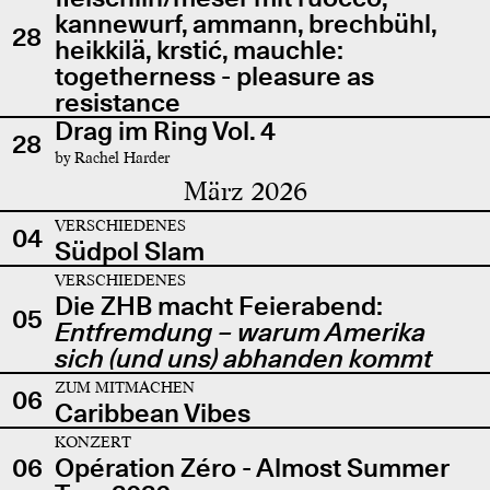
kannewurf, ammann, brechbühl,
28
heikkilä, krstić, mauchle:
togetherness - pleasure as
resistance
Drag im Ring Vol. 4
28
by Rachel Harder
März 2026
VERSCHIEDENES
04
Südpol Slam
VERSCHIEDENES
Die ZHB macht Feierabend:
05
Entfremdung – warum Amerika
sich (und uns) abhanden kommt
ZUM MITMACHEN
06
Caribbean Vibes
KONZERT
06
Opération Zéro - Almost Summer