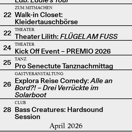
ZUM MITMACHEN
22
Walk-in Closet:
Kleidertauschbörse
THEATER
22
Theater Lilith:
FLÜGEL AM FUSS
THEATER
24
Kick Off Event – PREMIO 2026
TANZ
25
Pro Senectute Tanznachmittag
GASTVERANSTALTUNG
Explora Reise Comedy:
Alle an
26
Bord?! – Drei Verrückte im
Solarboot
CLUB
28
Bass Creatures: Hardsound
Session
April 2026