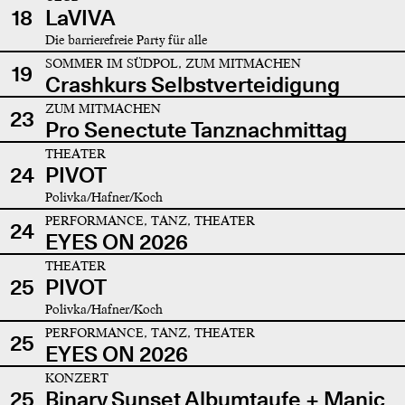
18
LaVIVA
Die barrierefreie Party für alle
SOMMER IM SÜDPOL, ZUM MITMACHEN
19
Crashkurs Selbstverteidigung
ZUM MITMACHEN
23
Pro Senectute Tanznachmittag
THEATER
24
PIVOT
Polivka/Hafner/Koch
PERFORMANCE, TANZ, THEATER
24
EYES ON 2026
THEATER
25
PIVOT
Polivka/Hafner/Koch
PERFORMANCE, TANZ, THEATER
25
EYES ON 2026
KONZERT
25
Binary Sunset Albumtaufe + Manic