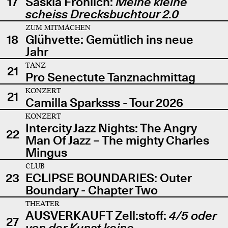
17
Saskia Fröhlich:
Meine kleine
scheiss Drecksbuchtour 2.0
ZUM MITMACHEN
18
Glühvette: Gemütlich ins neue
Jahr
TANZ
21
Pro Senectute Tanznachmittag
KONZERT
21
Camilla Sparksss - Tour 2026
KONZERT
Intercity Jazz Nights: The Angry
22
Man Of Jazz – The mighty Charles
Mingus
CLUB
23
ECLIPSE BOUNDARIES: Outer
Boundary - Chapter Two
THEATER
AUSVERKAUFT Zell:stoff:
4/5 oder
27
von der Kunst keine