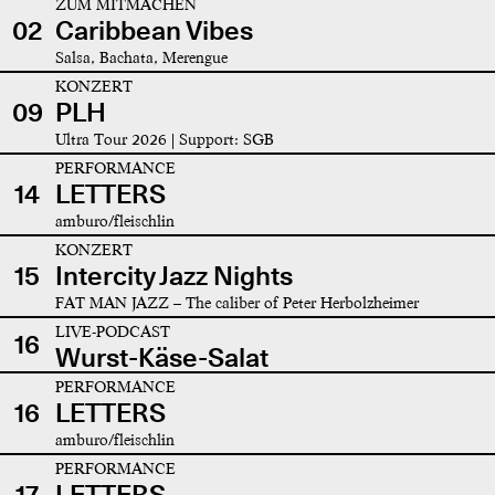
ZUM MITMACHEN
02
Caribbean Vibes
Salsa, Bachata, Merengue
KONZERT
09
PLH
Ultra Tour 2026 | Support: SGB
PERFORMANCE
14
LETTERS
amburo/fleischlin
KONZERT
15
Intercity Jazz Nights
FAT MAN JAZZ – The caliber of Peter Herbolzheimer
LIVE-PODCAST
16
Wurst-Käse-Salat
PERFORMANCE
16
LETTERS
amburo/fleischlin
PERFORMANCE
17
LETTERS