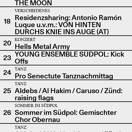
THE MOON
VERSCHIEDENES
Residenzsharing: Antonio Ramón
18
Luque u.v.m.: VON HINTEN
DURCHS KNIE INS AUGE (AT)
KONZERT
20
Hells Metal Army
YOUNG ENSEMBLE SÜDPOL: Kick
23
Offs
TANZ
24
Pro Senectute Tanznachmittag
TANZ
25
Aldebs / Al Hakim / Caruso / Zünd:
raising flags
SOMMER IM SÜDPOL
26
Sommer im Südpol: Gemischter
Chor Obernau
TANZ