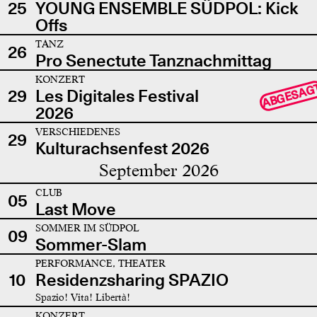
25
YOUNG ENSEMBLE SÜDPOL: Kick
Offs
TANZ
26
Pro Senectute Tanznachmittag
KONZERT
ABGESAG
29
Les Digitales Festival
2026
VERSCHIEDENES
29
Kulturachsenfest 2026
September 2026
CLUB
05
Last Move
SOMMER IM SÜDPOL
09
Sommer-Slam
PERFORMANCE, THEATER
10
Residenzsharing SPAZIO
Spazio! Vita! Libertà!
KONZERT