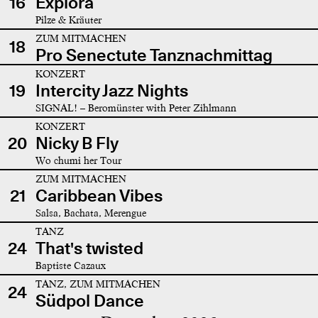
16
Explora
Pilze & Kräuter
ZUM MITMACHEN
18
Pro Senectute Tanznachmittag
KONZERT
19
Intercity Jazz Nights
SIGNAL! – Beromünster with Peter Zihlmann
KONZERT
20
Nicky B Fly
Wo chumi her Tour
ZUM MITMACHEN
21
Caribbean Vibes
Salsa, Bachata, Merengue
TANZ
24
That's twisted
Baptiste Cazaux
TANZ, ZUM MITMACHEN
24
Südpol Dance