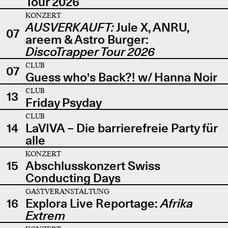
Tour 2026
KONZERT
AUSVERKAUFT:
Jule X, ANRU,
07
areem & Astro Burger:
DiscoTrapper Tour 2026
CLUB
07
Guess who's Back?! w/ Hanna Noir
CLUB
13
Friday Psyday
CLUB
14
LaVIVA – Die barrierefreie Party für
alle
KONZERT
15
Abschlusskonzert Swiss
Conducting Days
GASTVERANSTALTUNG
16
Explora Live Reportage:
Afrika
Extrem