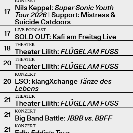
KONZERT
Nils Keppel:
Super Sonic Youth
17
Tour 2026
| Support: Mistress &
Suicide Catdoors
LIVE-PODCAST
17
SOLD OUT: Kafi am Freitag Live
THEATER
18
Theater Lilith:
FLÜGEL AM FUSS
THEATER
20
Theater Lilith:
FLÜGEL AM FUSS
KONZERT
20
LSO: klangXchange
Tänze des
Lebens
THEATER
21
Theater Lilith:
FLÜGEL AM FUSS
KONZERT
21
Big Band Battle:
JBBB vs. BBFF
KONZERT
21
Edb:
Eddie's Tour