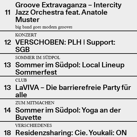
Groove Extravaganza – Intercity
11
Jazz Orchestra feat. Anatole
Muster
big band goes modern grooves
KONZERT
12
VERSCHOBEN: PLH | Support:
SGB
SOMMER IM SÜDPOL
13
Sommer im Südpol: Local Lineup
Sommerfest
CLUB
13
LaVIVA – Die barrierefreie Party für
alle
ZUM MITMACHEN
14
Sommer im Südpol: Yoga an der
Buvette
VERSCHIEDENES
18
Residenzsharing: Cie. Youkali: ON