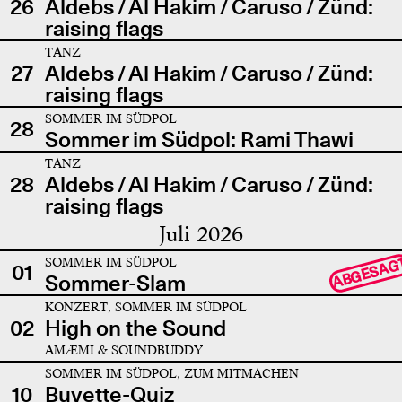
26
Aldebs / Al Hakim / Caruso / Zünd:
raising flags
TANZ
27
Aldebs / Al Hakim / Caruso / Zünd:
raising flags
SOMMER IM SÜDPOL
28
Sommer im Südpol: Rami Thawi
TANZ
28
Aldebs / Al Hakim / Caruso / Zünd:
raising flags
Juli 2026
SOMMER IM SÜDPOL
ABGESAG
01
Sommer-Slam
KONZERT, SOMMER IM SÜDPOL
02
High on the Sound
AMÆMI & SOUNDBUDDY
SOMMER IM SÜDPOL, ZUM MITMACHEN
10
Buvette-Quiz