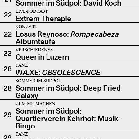
Sommer im Südpol: David Koch
LIVE-PODCAST
22
Extrem Therapie
KONZERT
22
Losus Reynoso:
Rompecabeza
Albumtaufe
VERSCHIEDENES
23
Queer in Luzern
TANZ
28
WÆXE:
OBSOLESCENCE
SOMMER IM SÜDPOL
28
Sommer im Südpol: Deep Fried
Galaxy
ZUM MITMACHEN
Sommer im Südpol:
29
Quartierverein Kehrhof: Musik-
Bingo
TANZ
29