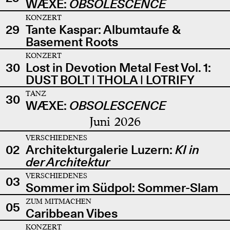
WÆXE:
OBSOLESCENCE
KONZERT
29
Tante Kaspar: Albumtaufe &
Basement Roots
KONZERT
30
Lost in Devotion Metal Fest Vol. 1:
DUST BOLT | THOLA | LOTRIFY
TANZ
30
WÆXE:
OBSOLESCENCE
Juni 2026
VERSCHIEDENES
02
Architekturgalerie Luzern:
KI in
der Architektur
VERSCHIEDENES
03
Sommer im Südpol: Sommer-Slam
ZUM MITMACHEN
05
Caribbean Vibes
KONZERT