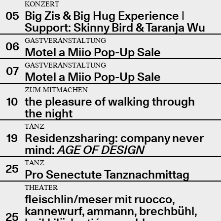
KONZERT
05
Big Zis & Big Hug Experience |
Support: Skinny Bird & Taranja Wu
GASTVERANSTALTUNG
06
Motel a Miio Pop-Up Sale
GASTVERANSTALTUNG
07
Motel a Miio Pop-Up Sale
ZUM MITMACHEN
10
the pleasure of walking through
the night
TANZ
19
Residenzsharing: company never
mind:
AGE OF DESIGN
TANZ
25
Pro Senectute Tanznachmittag
THEATER
fleischlin/meser mit ruocco,
kannewurf, ammann, brechbühl,
25