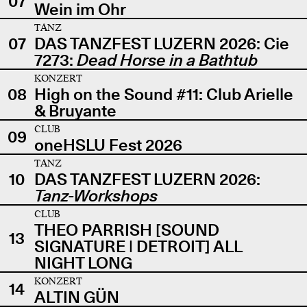
07
Wein im Ohr
TANZ
07
DAS TANZFEST LUZERN 2026: Cie
7273:
Dead Horse in a Bathtub
KONZERT
08
High on the Sound #11: Club Arielle
& Bruyante
CLUB
09
oneHSLU Fest 2026
TANZ
10
DAS TANZFEST LUZERN 2026:
Tanz-Workshops
CLUB
THEO PARRISH [SOUND
13
SIGNATURE | DETROIT] ALL
NIGHT LONG
KONZERT
14
ALTIN GÜN