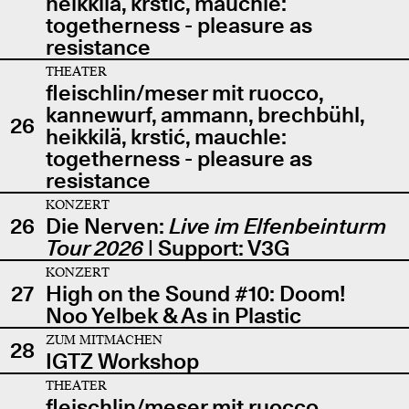
heikkilä, krstić, mauchle:
togetherness - pleasure as
resistance
THEATER
fleischlin/meser mit ruocco,
kannewurf, ammann, brechbühl,
26
heikkilä, krstić, mauchle:
togetherness - pleasure as
resistance
KONZERT
26
Die Nerven:
Live im Elfenbeinturm
Tour 2026
| Support: V3G
KONZERT
27
High on the Sound #10: Doom!
Noo Yelbek & As in Plastic
ZUM MITMACHEN
28
IGTZ Workshop
THEATER
fleischlin/meser mit ruocco,