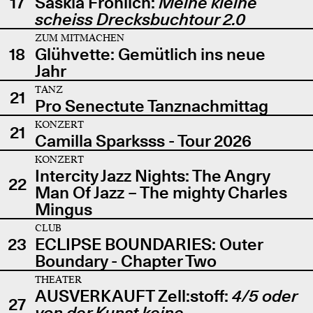
17
Saskia Fröhlich:
Meine kleine
scheiss Drecksbuchtour 2.0
ZUM MITMACHEN
18
Glühvette: Gemütlich ins neue
Jahr
TANZ
21
Pro Senectute Tanznachmittag
KONZERT
21
Camilla Sparksss - Tour 2026
KONZERT
Intercity Jazz Nights: The Angry
22
Man Of Jazz – The mighty Charles
Mingus
CLUB
23
ECLIPSE BOUNDARIES: Outer
Boundary - Chapter Two
THEATER
AUSVERKAUFT Zell:stoff:
4/5 oder
27
von der Kunst keine