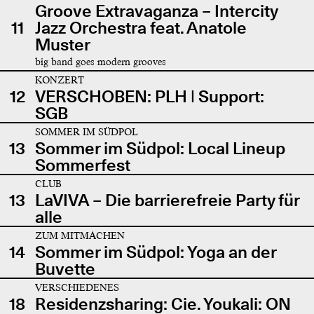
Groove Extravaganza – Intercity
11
Jazz Orchestra feat. Anatole
Muster
big band goes modern grooves
KONZERT
12
VERSCHOBEN: PLH | Support:
SGB
SOMMER IM SÜDPOL
13
Sommer im Südpol: Local Lineup
Sommerfest
CLUB
13
LaVIVA – Die barrierefreie Party für
alle
ZUM MITMACHEN
14
Sommer im Südpol: Yoga an der
Buvette
VERSCHIEDENES
18
Residenzsharing: Cie. Youkali: ON