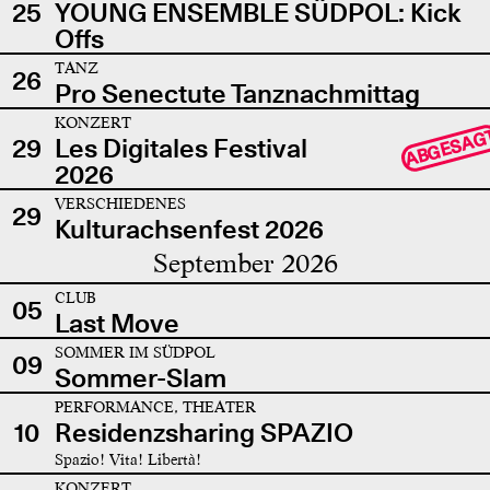
25
YOUNG ENSEMBLE SÜDPOL: Kick
Offs
TANZ
26
Pro Senectute Tanznachmittag
KONZERT
ABGESAG
29
Les Digitales Festival
2026
VERSCHIEDENES
29
Kulturachsenfest 2026
September 2026
CLUB
05
Last Move
SOMMER IM SÜDPOL
09
Sommer-Slam
PERFORMANCE, THEATER
10
Residenzsharing SPAZIO
Spazio! Vita! Libertà!
KONZERT