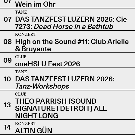
07
Wein im Ohr
TANZ
07
DAS TANZFEST LUZERN 2026: Cie
7273:
Dead Horse in a Bathtub
KONZERT
08
High on the Sound #11: Club Arielle
& Bruyante
CLUB
09
oneHSLU Fest 2026
TANZ
10
DAS TANZFEST LUZERN 2026:
Tanz-Workshops
CLUB
THEO PARRISH [SOUND
13
SIGNATURE | DETROIT] ALL
NIGHT LONG
KONZERT
14
ALTIN GÜN