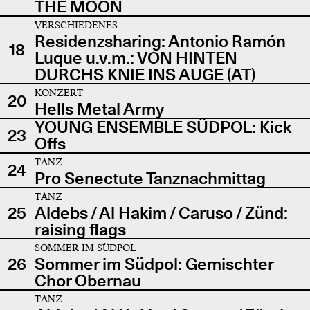
THE MOON
VERSCHIEDENES
Residenzsharing: Antonio Ramón
18
Luque u.v.m.: VON HINTEN
DURCHS KNIE INS AUGE (AT)
KONZERT
20
Hells Metal Army
YOUNG ENSEMBLE SÜDPOL: Kick
23
Offs
TANZ
24
Pro Senectute Tanznachmittag
TANZ
25
Aldebs / Al Hakim / Caruso / Zünd:
raising flags
SOMMER IM SÜDPOL
26
Sommer im Südpol: Gemischter
Chor Obernau
TANZ