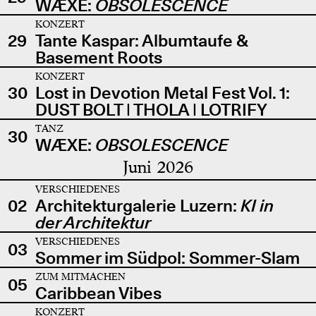
WÆXE:
OBSOLESCENCE
KONZERT
29
Tante Kaspar: Albumtaufe &
Basement Roots
KONZERT
30
Lost in Devotion Metal Fest Vol. 1:
DUST BOLT | THOLA | LOTRIFY
TANZ
30
WÆXE:
OBSOLESCENCE
Juni 2026
VERSCHIEDENES
02
Architekturgalerie Luzern:
KI in
der Architektur
VERSCHIEDENES
03
Sommer im Südpol: Sommer-Slam
ZUM MITMACHEN
05
Caribbean Vibes
KONZERT