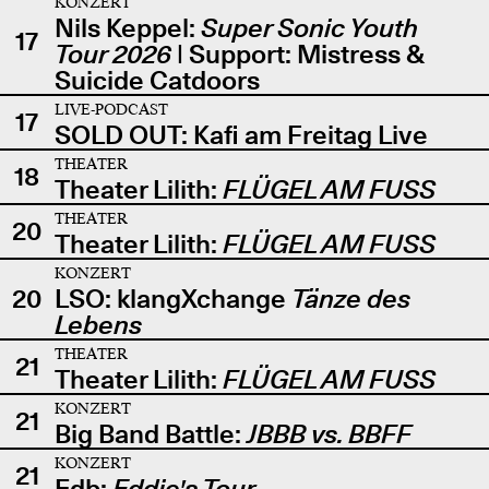
KONZERT
Nils Keppel:
Super Sonic Youth
17
Tour 2026
| Support: Mistress &
Suicide Catdoors
LIVE-PODCAST
17
SOLD OUT: Kafi am Freitag Live
THEATER
18
Theater Lilith:
FLÜGEL AM FUSS
THEATER
20
Theater Lilith:
FLÜGEL AM FUSS
KONZERT
20
LSO: klangXchange
Tänze des
Lebens
THEATER
21
Theater Lilith:
FLÜGEL AM FUSS
KONZERT
21
Big Band Battle:
JBBB vs. BBFF
KONZERT
21
Edb:
Eddie's Tour