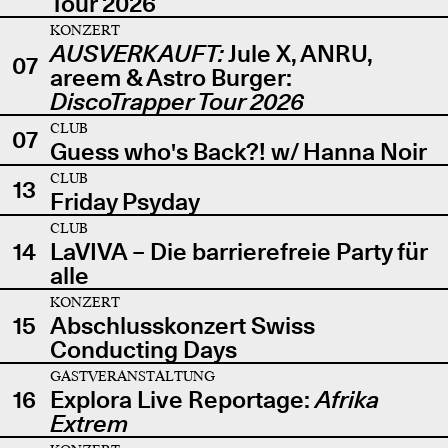
Tour 2026
KONZERT
AUSVERKAUFT:
Jule X, ANRU,
07
areem & Astro Burger:
DiscoTrapper Tour 2026
CLUB
07
Guess who's Back?! w/ Hanna Noir
CLUB
13
Friday Psyday
CLUB
14
LaVIVA – Die barrierefreie Party für
alle
KONZERT
15
Abschlusskonzert Swiss
Conducting Days
GASTVERANSTALTUNG
16
Explora Live Reportage:
Afrika
Extrem