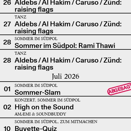
26
Aldebs / Al Hakim / Caruso / Zünd:
raising flags
TANZ
27
Aldebs / Al Hakim / Caruso / Zünd:
raising flags
SOMMER IM SÜDPOL
28
Sommer im Südpol: Rami Thawi
TANZ
28
Aldebs / Al Hakim / Caruso / Zünd:
raising flags
Juli 2026
SOMMER IM SÜDPOL
ABGESAG
01
Sommer-Slam
KONZERT, SOMMER IM SÜDPOL
02
High on the Sound
AMÆMI & SOUNDBUDDY
SOMMER IM SÜDPOL, ZUM MITMACHEN
10
Buvette-Quiz