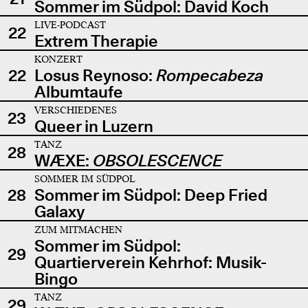
Sommer im Südpol: David Koch
LIVE-PODCAST
22
Extrem Therapie
KONZERT
22
Losus Reynoso:
Rompecabeza
Albumtaufe
VERSCHIEDENES
23
Queer in Luzern
TANZ
28
WÆXE:
OBSOLESCENCE
SOMMER IM SÜDPOL
28
Sommer im Südpol: Deep Fried
Galaxy
ZUM MITMACHEN
Sommer im Südpol:
29
Quartierverein Kehrhof: Musik-
Bingo
TANZ
29