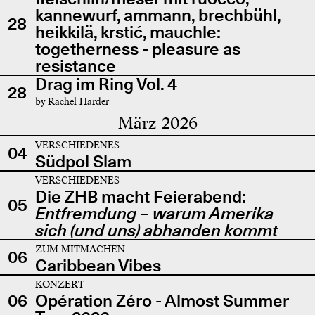
kannewurf, ammann, brechbühl,
28
heikkilä, krstić, mauchle:
togetherness - pleasure as
resistance
Drag im Ring Vol. 4
28
by Rachel Harder
März 2026
VERSCHIEDENES
04
Südpol Slam
VERSCHIEDENES
Die ZHB macht Feierabend:
05
Entfremdung – warum Amerika
sich (und uns) abhanden kommt
ZUM MITMACHEN
06
Caribbean Vibes
KONZERT
06
Opération Zéro - Almost Summer