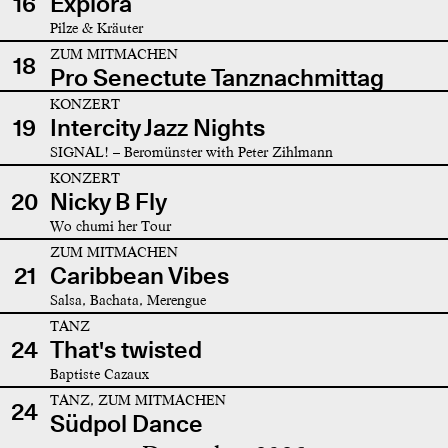
16
Explora
Pilze & Kräuter
ZUM MITMACHEN
18
Pro Senectute Tanznachmittag
KONZERT
19
Intercity Jazz Nights
SIGNAL! – Beromünster with Peter Zihlmann
KONZERT
20
Nicky B Fly
Wo chumi her Tour
ZUM MITMACHEN
21
Caribbean Vibes
Salsa, Bachata, Merengue
TANZ
24
That's twisted
Baptiste Cazaux
TANZ, ZUM MITMACHEN
24
Südpol Dance