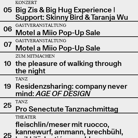
KONZERT
05
Big Zis & Big Hug Experience |
Support: Skinny Bird & Taranja Wu
GASTVERANSTALTUNG
06
Motel a Miio Pop-Up Sale
GASTVERANSTALTUNG
07
Motel a Miio Pop-Up Sale
ZUM MITMACHEN
10
the pleasure of walking through
the night
TANZ
19
Residenzsharing: company never
mind:
AGE OF DESIGN
TANZ
25
Pro Senectute Tanznachmittag
THEATER
fleischlin/meser mit ruocco,
kannewurf, ammann, brechbühl,
25