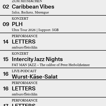
ZUM MITMACHEN
02
Caribbean Vibes
Salsa, Bachata, Merengue
KONZERT
09
PLH
Ultra Tour 2026 | Support: SGB
PERFORMANCE
14
LETTERS
amburo/fleischlin
KONZERT
15
Intercity Jazz Nights
FAT MAN JAZZ – The caliber of Peter Herbolzheimer
LIVE-PODCAST
16
Wurst-Käse-Salat
PERFORMANCE
16
LETTERS
amburo/fleischlin
PERFORMANCE
17
LETTERS