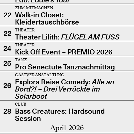
ZUM MITMACHEN
22
Walk-in Closet:
Kleidertauschbörse
THEATER
22
Theater Lilith:
FLÜGEL AM FUSS
THEATER
24
Kick Off Event – PREMIO 2026
TANZ
25
Pro Senectute Tanznachmittag
GASTVERANSTALTUNG
Explora Reise Comedy:
Alle an
26
Bord?! – Drei Verrückte im
Solarboot
CLUB
28
Bass Creatures: Hardsound
Session
April 2026