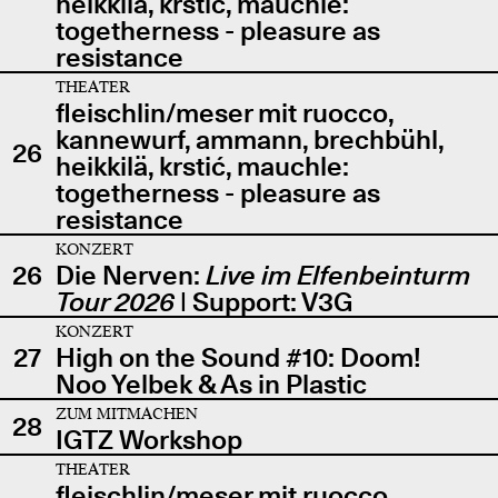
heikkilä, krstić, mauchle:
togetherness - pleasure as
resistance
THEATER
fleischlin/meser mit ruocco,
kannewurf, ammann, brechbühl,
26
heikkilä, krstić, mauchle:
togetherness - pleasure as
resistance
KONZERT
26
Die Nerven:
Live im Elfenbeinturm
Tour 2026
| Support: V3G
KONZERT
27
High on the Sound #10: Doom!
Noo Yelbek & As in Plastic
ZUM MITMACHEN
28
IGTZ Workshop
THEATER
fleischlin/meser mit ruocco,