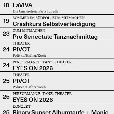
18
LaVIVA
Die barrierefreie Party für alle
SOMMER IM SÜDPOL, ZUM MITMACHEN
19
Crashkurs Selbstverteidigung
ZUM MITMACHEN
23
Pro Senectute Tanznachmittag
THEATER
24
PIVOT
Polivka/Hafner/Koch
PERFORMANCE, TANZ, THEATER
24
EYES ON 2026
THEATER
25
PIVOT
Polivka/Hafner/Koch
PERFORMANCE, TANZ, THEATER
25
EYES ON 2026
KONZERT
25
Binary Sunset Albumtaufe + Manic