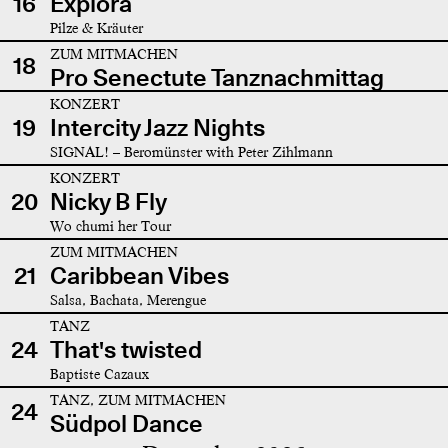
16
Explora
Pilze & Kräuter
ZUM MITMACHEN
18
Pro Senectute Tanznachmittag
KONZERT
19
Intercity Jazz Nights
SIGNAL! – Beromünster with Peter Zihlmann
KONZERT
20
Nicky B Fly
Wo chumi her Tour
ZUM MITMACHEN
21
Caribbean Vibes
Salsa, Bachata, Merengue
TANZ
24
That's twisted
Baptiste Cazaux
TANZ, ZUM MITMACHEN
24
Südpol Dance