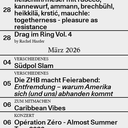
kannewurf, ammann, brechbühl,
28
heikkilä, krstić, mauchle:
togetherness - pleasure as
resistance
Drag im Ring Vol. 4
28
by Rachel Harder
März 2026
VERSCHIEDENES
04
Südpol Slam
VERSCHIEDENES
Die ZHB macht Feierabend:
05
Entfremdung – warum Amerika
sich (und uns) abhanden kommt
ZUM MITMACHEN
06
Caribbean Vibes
KONZERT
06
Opération Zéro - Almost Summer