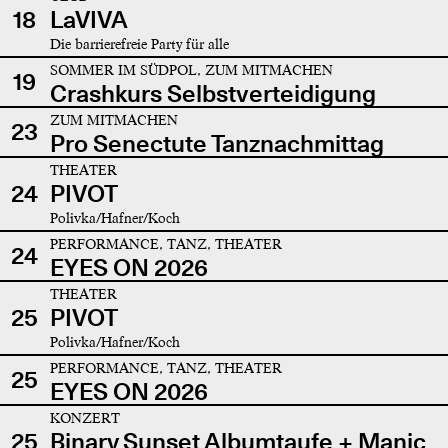
18
LaVIVA
Die barrierefreie Party für alle
SOMMER IM SÜDPOL, ZUM MITMACHEN
19
Crashkurs Selbstverteidigung
ZUM MITMACHEN
23
Pro Senectute Tanznachmittag
THEATER
24
PIVOT
Polivka/Hafner/Koch
PERFORMANCE, TANZ, THEATER
24
EYES ON 2026
THEATER
25
PIVOT
Polivka/Hafner/Koch
PERFORMANCE, TANZ, THEATER
25
EYES ON 2026
KONZERT
25
Binary Sunset Albumtaufe + Manic