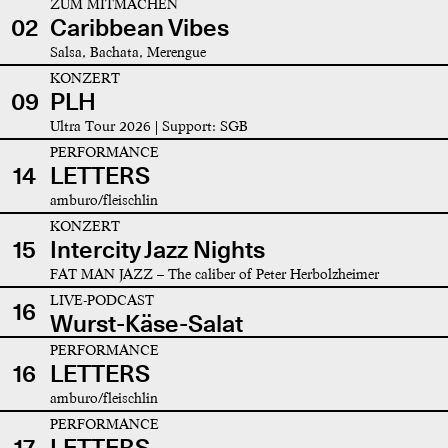
ZUM MITMACHEN
02
Caribbean Vibes
Salsa, Bachata, Merengue
KONZERT
09
PLH
Ultra Tour 2026 | Support: SGB
PERFORMANCE
14
LETTERS
amburo/fleischlin
KONZERT
15
Intercity Jazz Nights
FAT MAN JAZZ – The caliber of Peter Herbolzheimer
LIVE-PODCAST
16
Wurst-Käse-Salat
PERFORMANCE
16
LETTERS
amburo/fleischlin
PERFORMANCE
17
LETTERS