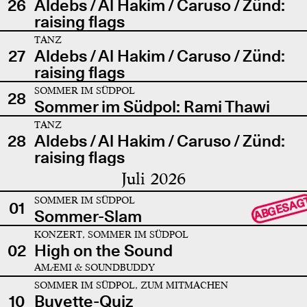
26
Aldebs / Al Hakim / Caruso / Zünd:
raising flags
TANZ
27
Aldebs / Al Hakim / Caruso / Zünd:
raising flags
SOMMER IM SÜDPOL
28
Sommer im Südpol: Rami Thawi
TANZ
28
Aldebs / Al Hakim / Caruso / Zünd:
raising flags
Juli 2026
SOMMER IM SÜDPOL
ABGESAG
01
Sommer-Slam
KONZERT, SOMMER IM SÜDPOL
02
High on the Sound
AMÆMI & SOUNDBUDDY
SOMMER IM SÜDPOL, ZUM MITMACHEN
10
Buvette-Quiz