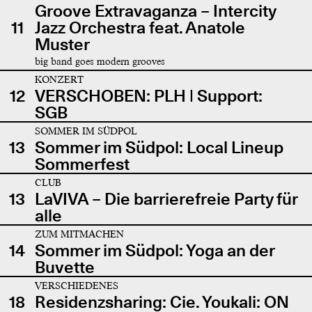
Groove Extravaganza – Intercity
11
Jazz Orchestra feat. Anatole
Muster
big band goes modern grooves
KONZERT
12
VERSCHOBEN: PLH | Support:
SGB
SOMMER IM SÜDPOL
13
Sommer im Südpol: Local Lineup
Sommerfest
CLUB
13
LaVIVA – Die barrierefreie Party für
alle
ZUM MITMACHEN
14
Sommer im Südpol: Yoga an der
Buvette
VERSCHIEDENES
18
Residenzsharing: Cie. Youkali: ON