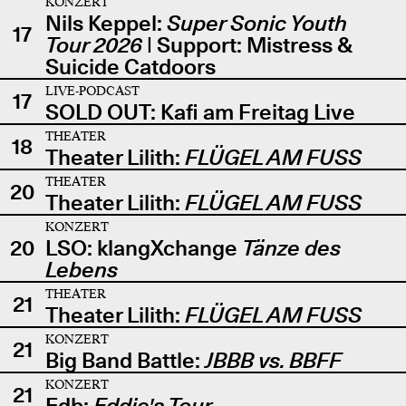
KONZERT
Nils Keppel:
Super Sonic Youth
17
Tour 2026
| Support: Mistress &
Suicide Catdoors
LIVE-PODCAST
17
SOLD OUT: Kafi am Freitag Live
THEATER
18
Theater Lilith:
FLÜGEL AM FUSS
THEATER
20
Theater Lilith:
FLÜGEL AM FUSS
KONZERT
20
LSO: klangXchange
Tänze des
Lebens
THEATER
21
Theater Lilith:
FLÜGEL AM FUSS
KONZERT
21
Big Band Battle:
JBBB vs. BBFF
KONZERT
21
Edb:
Eddie's Tour