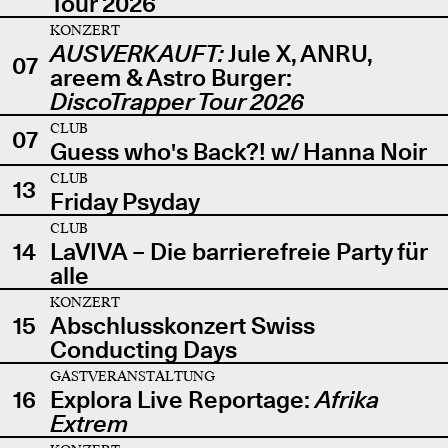
Tour 2026
KONZERT
AUSVERKAUFT:
Jule X, ANRU,
07
areem & Astro Burger:
DiscoTrapper Tour 2026
CLUB
07
Guess who's Back?! w/ Hanna Noir
CLUB
13
Friday Psyday
CLUB
14
LaVIVA – Die barrierefreie Party für
alle
KONZERT
15
Abschlusskonzert Swiss
Conducting Days
GASTVERANSTALTUNG
16
Explora Live Reportage:
Afrika
Extrem