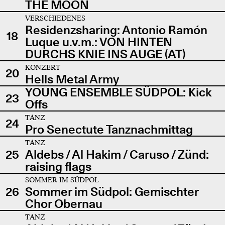
THE MOON
VERSCHIEDENES
Residenzsharing: Antonio Ramón
18
Luque u.v.m.: VON HINTEN
DURCHS KNIE INS AUGE (AT)
KONZERT
20
Hells Metal Army
YOUNG ENSEMBLE SÜDPOL: Kick
23
Offs
TANZ
24
Pro Senectute Tanznachmittag
TANZ
25
Aldebs / Al Hakim / Caruso / Zünd:
raising flags
SOMMER IM SÜDPOL
26
Sommer im Südpol: Gemischter
Chor Obernau
TANZ