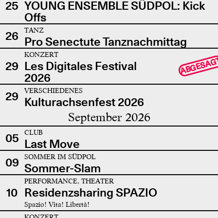
25
YOUNG ENSEMBLE SÜDPOL: Kick
Offs
TANZ
26
Pro Senectute Tanznachmittag
KONZERT
ABGESAG
29
Les Digitales Festival
2026
VERSCHIEDENES
29
Kulturachsenfest 2026
September 2026
CLUB
05
Last Move
SOMMER IM SÜDPOL
09
Sommer-Slam
PERFORMANCE, THEATER
10
Residenzsharing SPAZIO
Spazio! Vita! Libertà!
KONZERT