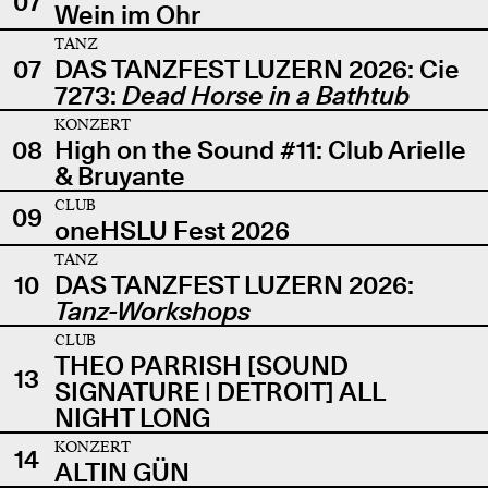
07
Wein im Ohr
TANZ
07
DAS TANZFEST LUZERN 2026: Cie
7273:
Dead Horse in a Bathtub
KONZERT
08
High on the Sound #11: Club Arielle
& Bruyante
CLUB
09
oneHSLU Fest 2026
TANZ
10
DAS TANZFEST LUZERN 2026:
Tanz-Workshops
CLUB
THEO PARRISH [SOUND
13
SIGNATURE | DETROIT] ALL
NIGHT LONG
KONZERT
14
ALTIN GÜN