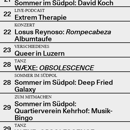
Sommer im Südpol: David Koch
LIVE-PODCAST
22
Extrem Therapie
KONZERT
22
Losus Reynoso:
Rompecabeza
Albumtaufe
VERSCHIEDENES
23
Queer in Luzern
TANZ
28
WÆXE:
OBSOLESCENCE
SOMMER IM SÜDPOL
28
Sommer im Südpol: Deep Fried
Galaxy
ZUM MITMACHEN
Sommer im Südpol:
29
Quartierverein Kehrhof: Musik-
Bingo
TANZ
29