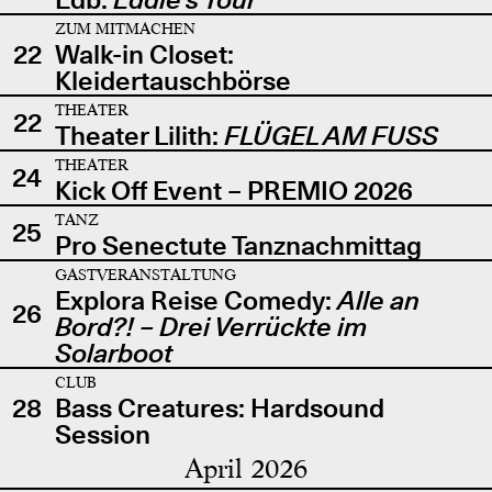
ZUM MITMACHEN
22
Walk-in Closet:
Kleidertauschbörse
THEATER
22
Theater Lilith:
FLÜGEL AM FUSS
THEATER
24
Kick Off Event – PREMIO 2026
TANZ
25
Pro Senectute Tanznachmittag
GASTVERANSTALTUNG
Explora Reise Comedy:
Alle an
26
Bord?! – Drei Verrückte im
Solarboot
CLUB
28
Bass Creatures: Hardsound
Session
April 2026