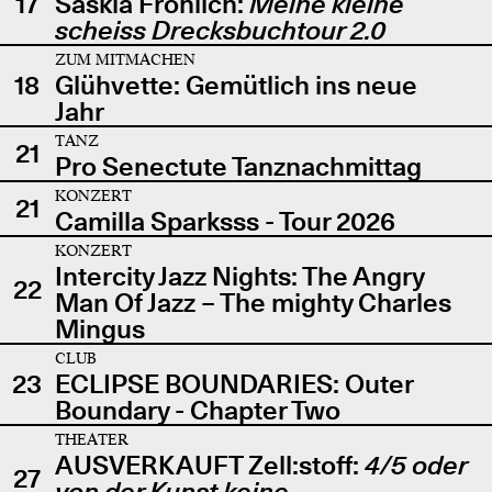
17
Saskia Fröhlich:
Meine kleine
scheiss Drecksbuchtour 2.0
ZUM MITMACHEN
18
Glühvette: Gemütlich ins neue
Jahr
TANZ
21
Pro Senectute Tanznachmittag
KONZERT
21
Camilla Sparksss - Tour 2026
KONZERT
Intercity Jazz Nights: The Angry
22
Man Of Jazz – The mighty Charles
Mingus
CLUB
23
ECLIPSE BOUNDARIES: Outer
Boundary - Chapter Two
THEATER
AUSVERKAUFT Zell:stoff:
4/5 oder
27
von der Kunst keine