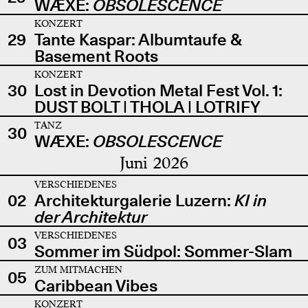
WÆXE:
OBSOLESCENCE
KONZERT
29
Tante Kaspar: Albumtaufe &
Basement Roots
KONZERT
30
Lost in Devotion Metal Fest Vol. 1:
DUST BOLT | THOLA | LOTRIFY
TANZ
30
WÆXE:
OBSOLESCENCE
Juni 2026
VERSCHIEDENES
02
Architekturgalerie Luzern:
KI in
der Architektur
VERSCHIEDENES
03
Sommer im Südpol: Sommer-Slam
ZUM MITMACHEN
05
Caribbean Vibes
KONZERT