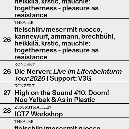
heikkilä, krstić, mauchle:
togetherness - pleasure as
resistance
THEATER
fleischlin/meser mit ruocco,
kannewurf, ammann, brechbühl,
26
heikkilä, krstić, mauchle:
togetherness - pleasure as
resistance
KONZERT
26
Die Nerven:
Live im Elfenbeinturm
Tour 2026
| Support: V3G
KONZERT
27
High on the Sound #10: Doom!
Noo Yelbek & As in Plastic
ZUM MITMACHEN
28
IGTZ Workshop
THEATER
fleischlin/meser mit ruocco,