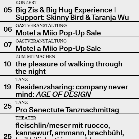
KONZERT
05
Big Zis & Big Hug Experience |
Support: Skinny Bird & Taranja Wu
GASTVERANSTALTUNG
06
Motel a Miio Pop-Up Sale
GASTVERANSTALTUNG
07
Motel a Miio Pop-Up Sale
ZUM MITMACHEN
10
the pleasure of walking through
the night
TANZ
19
Residenzsharing: company never
mind:
AGE OF DESIGN
TANZ
25
Pro Senectute Tanznachmittag
THEATER
fleischlin/meser mit ruocco,
kannewurf, ammann, brechbühl,
25