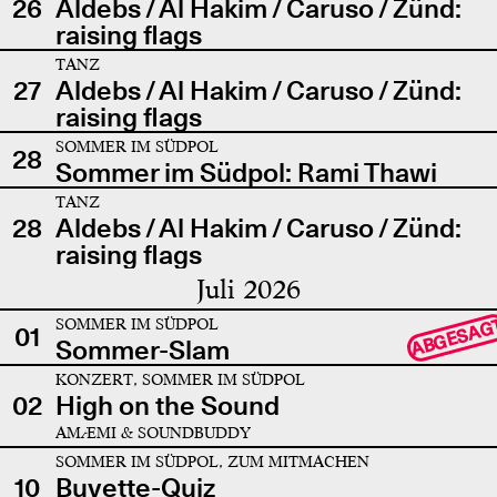
26
Aldebs / Al Hakim / Caruso / Zünd:
raising flags
TANZ
27
Aldebs / Al Hakim / Caruso / Zünd:
raising flags
SOMMER IM SÜDPOL
28
Sommer im Südpol: Rami Thawi
TANZ
28
Aldebs / Al Hakim / Caruso / Zünd:
raising flags
Juli 2026
SOMMER IM SÜDPOL
ABGESAG
01
Sommer-Slam
KONZERT, SOMMER IM SÜDPOL
02
High on the Sound
AMÆMI & SOUNDBUDDY
SOMMER IM SÜDPOL, ZUM MITMACHEN
10
Buvette-Quiz