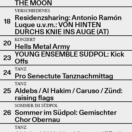
THE MOON
VERSCHIEDENES
Residenzsharing: Antonio Ramón
18
Luque u.v.m.: VON HINTEN
DURCHS KNIE INS AUGE (AT)
KONZERT
20
Hells Metal Army
YOUNG ENSEMBLE SÜDPOL: Kick
23
Offs
TANZ
24
Pro Senectute Tanznachmittag
TANZ
25
Aldebs / Al Hakim / Caruso / Zünd:
raising flags
SOMMER IM SÜDPOL
26
Sommer im Südpol: Gemischter
Chor Obernau
TANZ