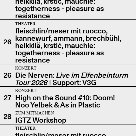
heikkilä, krstić, mauchle:
togetherness - pleasure as
resistance
THEATER
fleischlin/meser mit ruocco,
kannewurf, ammann, brechbühl,
26
heikkilä, krstić, mauchle:
togetherness - pleasure as
resistance
KONZERT
26
Die Nerven:
Live im Elfenbeinturm
Tour 2026
| Support: V3G
KONZERT
27
High on the Sound #10: Doom!
Noo Yelbek & As in Plastic
ZUM MITMACHEN
28
IGTZ Workshop
THEATER
fleischlin/meser mit ruocco,