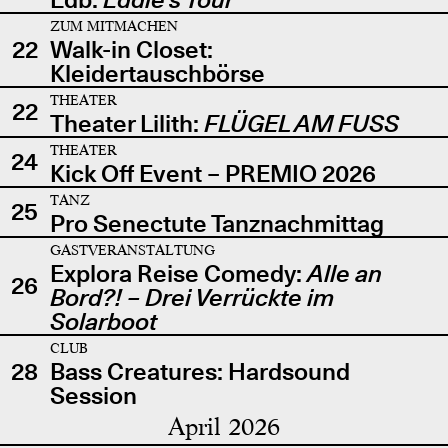
ZUM MITMACHEN
22
Walk-in Closet:
Kleidertauschbörse
THEATER
22
Theater Lilith:
FLÜGEL AM FUSS
THEATER
24
Kick Off Event – PREMIO 2026
TANZ
25
Pro Senectute Tanznachmittag
GASTVERANSTALTUNG
Explora Reise Comedy:
Alle an
26
Bord?! – Drei Verrückte im
Solarboot
CLUB
28
Bass Creatures: Hardsound
Session
April 2026