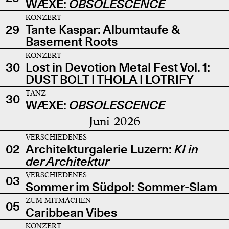
WÆXE:
OBSOLESCENCE
KONZERT
29
Tante Kaspar: Albumtaufe &
Basement Roots
KONZERT
30
Lost in Devotion Metal Fest Vol. 1:
DUST BOLT | THOLA | LOTRIFY
TANZ
30
WÆXE:
OBSOLESCENCE
Juni 2026
VERSCHIEDENES
02
Architekturgalerie Luzern:
KI in
der Architektur
VERSCHIEDENES
03
Sommer im Südpol: Sommer-Slam
ZUM MITMACHEN
05
Caribbean Vibes
KONZERT