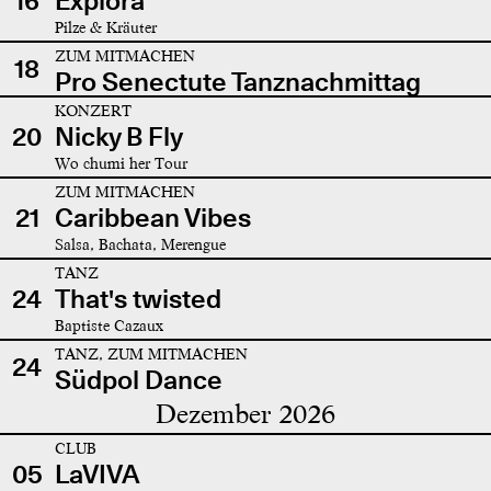
16
Explora
Pilze & Kräuter
ZUM MITMACHEN
18
Pro Senectute Tanznachmittag
KONZERT
20
Nicky B Fly
Wo chumi her Tour
ZUM MITMACHEN
21
Caribbean Vibes
Salsa, Bachata, Merengue
TANZ
24
That's twisted
Baptiste Cazaux
TANZ, ZUM MITMACHEN
24
Südpol Dance
Dezember 2026
CLUB
05
LaVIVA