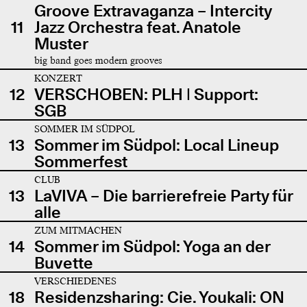
Groove Extravaganza – Intercity
11
Jazz Orchestra feat. Anatole
Muster
big band goes modern grooves
KONZERT
12
VERSCHOBEN: PLH | Support:
SGB
SOMMER IM SÜDPOL
13
Sommer im Südpol: Local Lineup
Sommerfest
CLUB
13
LaVIVA – Die barrierefreie Party für
alle
ZUM MITMACHEN
14
Sommer im Südpol: Yoga an der
Buvette
VERSCHIEDENES
18
Residenzsharing: Cie. Youkali: ON