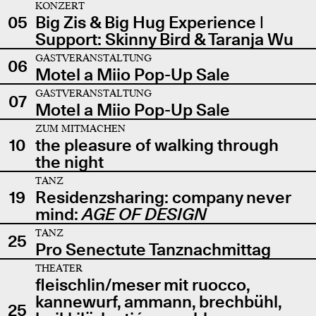
KONZERT
05
Big Zis & Big Hug Experience |
Support: Skinny Bird & Taranja Wu
GASTVERANSTALTUNG
06
Motel a Miio Pop-Up Sale
GASTVERANSTALTUNG
07
Motel a Miio Pop-Up Sale
ZUM MITMACHEN
10
the pleasure of walking through
the night
TANZ
19
Residenzsharing: company never
mind:
AGE OF DESIGN
TANZ
25
Pro Senectute Tanznachmittag
THEATER
fleischlin/meser mit ruocco,
kannewurf, ammann, brechbühl,
25