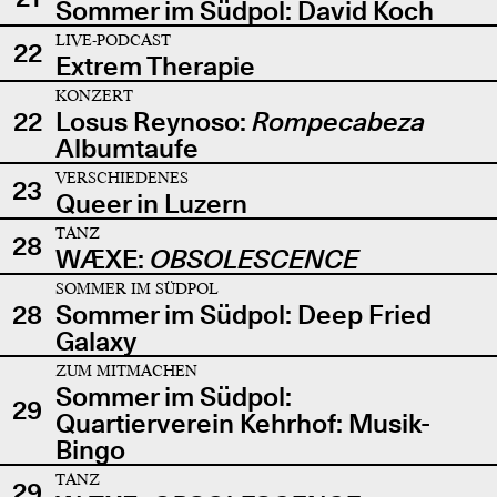
Sommer im Südpol: David Koch
LIVE-PODCAST
22
Extrem Therapie
KONZERT
22
Losus Reynoso:
Rompecabeza
Albumtaufe
VERSCHIEDENES
23
Queer in Luzern
TANZ
28
WÆXE:
OBSOLESCENCE
SOMMER IM SÜDPOL
28
Sommer im Südpol: Deep Fried
Galaxy
ZUM MITMACHEN
Sommer im Südpol:
29
Quartierverein Kehrhof: Musik-
Bingo
TANZ
29