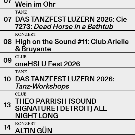
07
Wein im Ohr
TANZ
07
DAS TANZFEST LUZERN 2026: Cie
7273:
Dead Horse in a Bathtub
KONZERT
08
High on the Sound #11: Club Arielle
& Bruyante
CLUB
09
oneHSLU Fest 2026
TANZ
10
DAS TANZFEST LUZERN 2026:
Tanz-Workshops
CLUB
THEO PARRISH [SOUND
13
SIGNATURE | DETROIT] ALL
NIGHT LONG
KONZERT
14
ALTIN GÜN