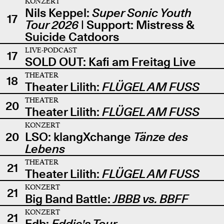
KONZERT
Nils Keppel:
Super Sonic Youth
17
Tour 2026
| Support: Mistress &
Suicide Catdoors
LIVE-PODCAST
17
SOLD OUT: Kafi am Freitag Live
THEATER
18
Theater Lilith:
FLÜGEL AM FUSS
THEATER
20
Theater Lilith:
FLÜGEL AM FUSS
KONZERT
20
LSO: klangXchange
Tänze des
Lebens
THEATER
21
Theater Lilith:
FLÜGEL AM FUSS
KONZERT
21
Big Band Battle:
JBBB vs. BBFF
KONZERT
21
Edb:
Eddie's Tour