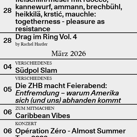
kannewurf, ammann, brechbühl,
28
heikkilä, krstić, mauchle:
togetherness - pleasure as
resistance
Drag im Ring Vol. 4
28
by Rachel Harder
März 2026
VERSCHIEDENES
04
Südpol Slam
VERSCHIEDENES
Die ZHB macht Feierabend:
05
Entfremdung – warum Amerika
sich (und uns) abhanden kommt
ZUM MITMACHEN
06
Caribbean Vibes
KONZERT
06
Opération Zéro - Almost Summer