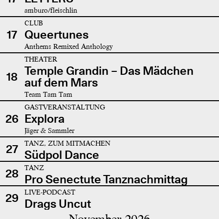
amburo/fleischlin
CLUB
17
Queertunes
Anthems Remixed Anthology
THEATER
Temple Grandin – Das Mädchen
18
auf dem Mars
Team Tam Tam
GASTVERANSTALTUNG
26
Explora
Jäger & Sammler
TANZ, ZUM MITMACHEN
27
Südpol Dance
TANZ
28
Pro Senectute Tanznachmittag
LIVE-PODCAST
29
Drags Uncut
November 2026