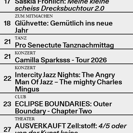
17
Saskia Fröhlich:
Meine kleine
scheiss Drecksbuchtour 2.0
ZUM MITMACHEN
18
Glühvette: Gemütlich ins neue
Jahr
TANZ
21
Pro Senectute Tanznachmittag
KONZERT
21
Camilla Sparksss - Tour 2026
KONZERT
Intercity Jazz Nights: The Angry
22
Man Of Jazz – The mighty Charles
Mingus
CLUB
23
ECLIPSE BOUNDARIES: Outer
Boundary - Chapter Two
THEATER
AUSVERKAUFT Zell:stoff:
4/5 oder
27
von der Kunst keine