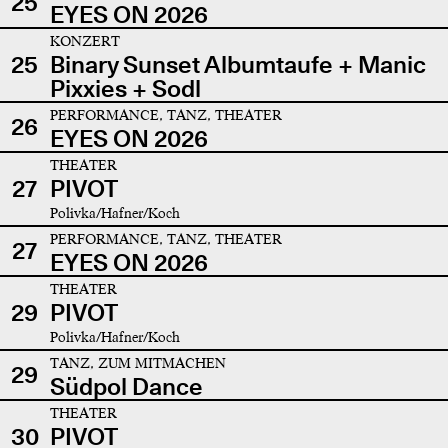
25
EYES ON 2026
KONZERT
25
Binary Sunset Albumtaufe + Manic
Pixxies + Sodl
PERFORMANCE, TANZ, THEATER
26
EYES ON 2026
THEATER
27
PIVOT
Polivka/Hafner/Koch
PERFORMANCE, TANZ, THEATER
27
EYES ON 2026
THEATER
29
PIVOT
Polivka/Hafner/Koch
TANZ, ZUM MITMACHEN
29
Südpol Dance
THEATER
30
PIVOT