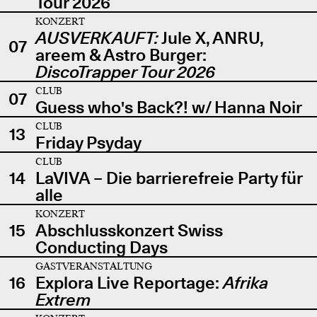
Tour 2026
KONZERT
AUSVERKAUFT:
Jule X, ANRU,
07
areem & Astro Burger:
DiscoTrapper Tour 2026
CLUB
07
Guess who's Back?! w/ Hanna Noir
CLUB
13
Friday Psyday
CLUB
14
LaVIVA – Die barrierefreie Party für
alle
KONZERT
15
Abschlusskonzert Swiss
Conducting Days
GASTVERANSTALTUNG
16
Explora Live Reportage:
Afrika
Extrem