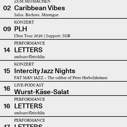
ZUM MITMACHEN
02
Caribbean Vibes
Salsa, Bachata, Merengue
KONZERT
09
PLH
Ultra Tour 2026 | Support: SGB
PERFORMANCE
14
LETTERS
amburo/fleischlin
KONZERT
15
Intercity Jazz Nights
FAT MAN JAZZ – The caliber of Peter Herbolzheimer
LIVE-PODCAST
16
Wurst-Käse-Salat
PERFORMANCE
16
LETTERS
amburo/fleischlin
PERFORMANCE
17
LETTERS