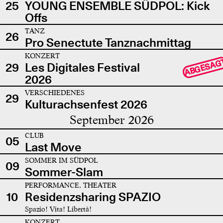
25
YOUNG ENSEMBLE SÜDPOL: Kick
Offs
TANZ
26
Pro Senectute Tanznachmittag
KONZERT
ABGESAG
29
Les Digitales Festival
2026
VERSCHIEDENES
29
Kulturachsenfest 2026
September 2026
CLUB
05
Last Move
SOMMER IM SÜDPOL
09
Sommer-Slam
PERFORMANCE, THEATER
10
Residenzsharing SPAZIO
Spazio! Vita! Libertà!
KONZERT