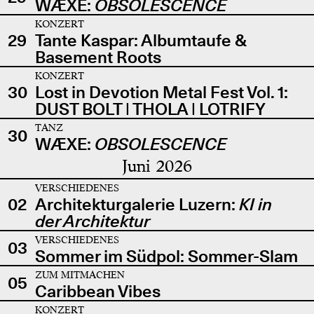
WÆXE:
OBSOLESCENCE
KONZERT
29
Tante Kaspar: Albumtaufe &
Basement Roots
KONZERT
30
Lost in Devotion Metal Fest Vol. 1:
DUST BOLT | THOLA | LOTRIFY
TANZ
30
WÆXE:
OBSOLESCENCE
Juni 2026
VERSCHIEDENES
02
Architekturgalerie Luzern:
KI in
der Architektur
VERSCHIEDENES
03
Sommer im Südpol: Sommer-Slam
ZUM MITMACHEN
05
Caribbean Vibes
KONZERT