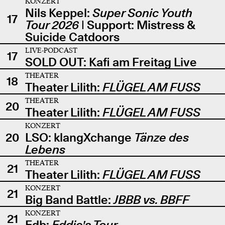
KONZERT
Nils Keppel:
Super Sonic Youth
17
Tour 2026
| Support: Mistress &
Suicide Catdoors
LIVE-PODCAST
17
SOLD OUT: Kafi am Freitag Live
THEATER
18
Theater Lilith:
FLÜGEL AM FUSS
THEATER
20
Theater Lilith:
FLÜGEL AM FUSS
KONZERT
20
LSO: klangXchange
Tänze des
Lebens
THEATER
21
Theater Lilith:
FLÜGEL AM FUSS
KONZERT
21
Big Band Battle:
JBBB vs. BBFF
KONZERT
21
Edb:
Eddie's Tour