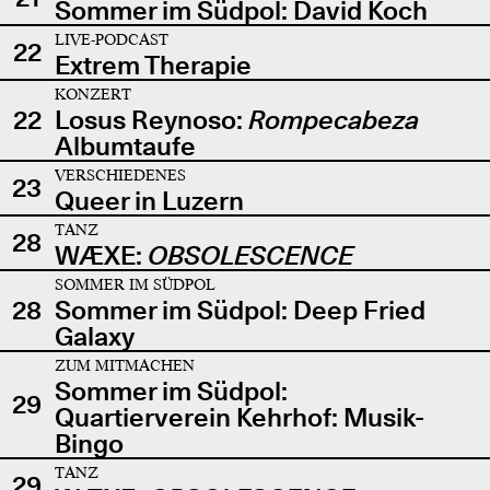
Sommer im Südpol: David Koch
LIVE-PODCAST
22
Extrem Therapie
KONZERT
22
Losus Reynoso:
Rompecabeza
Albumtaufe
VERSCHIEDENES
23
Queer in Luzern
TANZ
28
WÆXE:
OBSOLESCENCE
SOMMER IM SÜDPOL
28
Sommer im Südpol: Deep Fried
Galaxy
ZUM MITMACHEN
Sommer im Südpol:
29
Quartierverein Kehrhof: Musik-
Bingo
TANZ
29