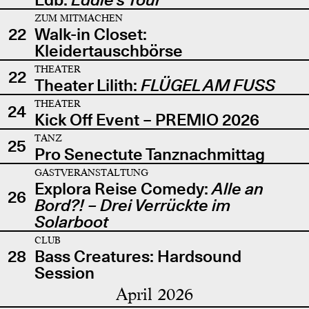
ZUM MITMACHEN
22
Walk-in Closet:
Kleidertauschbörse
THEATER
22
Theater Lilith:
FLÜGEL AM FUSS
THEATER
24
Kick Off Event – PREMIO 2026
TANZ
25
Pro Senectute Tanznachmittag
GASTVERANSTALTUNG
Explora Reise Comedy:
Alle an
26
Bord?! – Drei Verrückte im
Solarboot
CLUB
28
Bass Creatures: Hardsound
Session
April 2026