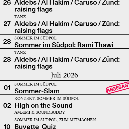
26
Aldebs / Al Hakim / Caruso / Zünd:
raising flags
TANZ
27
Aldebs / Al Hakim / Caruso / Zünd:
raising flags
SOMMER IM SÜDPOL
28
Sommer im Südpol: Rami Thawi
TANZ
28
Aldebs / Al Hakim / Caruso / Zünd:
raising flags
Juli 2026
SOMMER IM SÜDPOL
ABGESAG
01
Sommer-Slam
KONZERT, SOMMER IM SÜDPOL
02
High on the Sound
AMÆMI & SOUNDBUDDY
SOMMER IM SÜDPOL, ZUM MITMACHEN
10
Buvette-Quiz