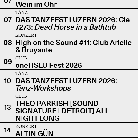
07
Wein im Ohr
TANZ
07
DAS TANZFEST LUZERN 2026: Cie
7273:
Dead Horse in a Bathtub
KONZERT
08
High on the Sound #11: Club Arielle
& Bruyante
CLUB
09
oneHSLU Fest 2026
TANZ
10
DAS TANZFEST LUZERN 2026:
Tanz-Workshops
CLUB
THEO PARRISH [SOUND
13
SIGNATURE | DETROIT] ALL
NIGHT LONG
KONZERT
14
ALTIN GÜN