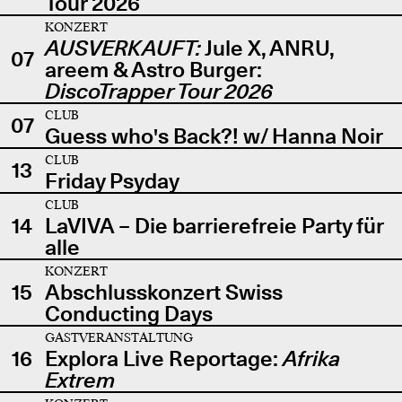
Tour 2026
KONZERT
AUSVERKAUFT:
Jule X, ANRU,
07
areem & Astro Burger:
DiscoTrapper Tour 2026
CLUB
07
Guess who's Back?! w/ Hanna Noir
CLUB
13
Friday Psyday
CLUB
14
LaVIVA – Die barrierefreie Party für
alle
KONZERT
15
Abschlusskonzert Swiss
Conducting Days
GASTVERANSTALTUNG
16
Explora Live Reportage:
Afrika
Extrem