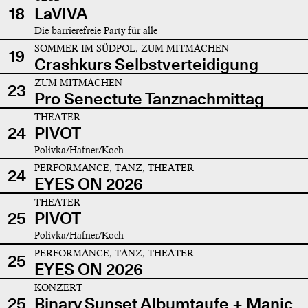
18
LaVIVA
Die barrierefreie Party für alle
SOMMER IM SÜDPOL, ZUM MITMACHEN
19
Crashkurs Selbstverteidigung
ZUM MITMACHEN
23
Pro Senectute Tanznachmittag
THEATER
24
PIVOT
Polivka/Hafner/Koch
PERFORMANCE, TANZ, THEATER
24
EYES ON 2026
THEATER
25
PIVOT
Polivka/Hafner/Koch
PERFORMANCE, TANZ, THEATER
25
EYES ON 2026
KONZERT
25
Binary Sunset Albumtaufe + Manic