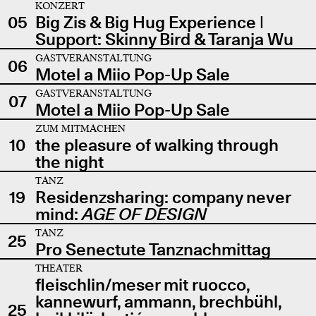
KONZERT
05
Big Zis & Big Hug Experience |
Support: Skinny Bird & Taranja Wu
GASTVERANSTALTUNG
06
Motel a Miio Pop-Up Sale
GASTVERANSTALTUNG
07
Motel a Miio Pop-Up Sale
ZUM MITMACHEN
10
the pleasure of walking through
the night
TANZ
19
Residenzsharing: company never
mind:
AGE OF DESIGN
TANZ
25
Pro Senectute Tanznachmittag
THEATER
fleischlin/meser mit ruocco,
kannewurf, ammann, brechbühl,
25