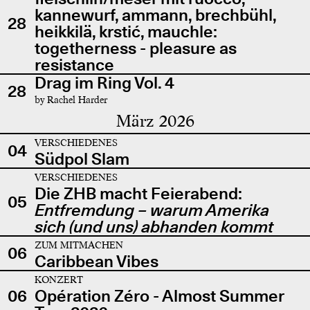
kannewurf, ammann, brechbühl,
28
heikkilä, krstić, mauchle:
togetherness - pleasure as
resistance
Drag im Ring Vol. 4
28
by Rachel Harder
März 2026
VERSCHIEDENES
04
Südpol Slam
VERSCHIEDENES
Die ZHB macht Feierabend:
05
Entfremdung – warum Amerika
sich (und uns) abhanden kommt
ZUM MITMACHEN
06
Caribbean Vibes
KONZERT
06
Opération Zéro - Almost Summer