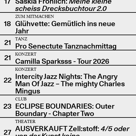
17
Saskia Fröhlich:
Meine kleine
scheiss Drecksbuchtour 2.0
ZUM MITMACHEN
18
Glühvette: Gemütlich ins neue
Jahr
TANZ
21
Pro Senectute Tanznachmittag
KONZERT
21
Camilla Sparksss - Tour 2026
KONZERT
Intercity Jazz Nights: The Angry
22
Man Of Jazz – The mighty Charles
Mingus
CLUB
23
ECLIPSE BOUNDARIES: Outer
Boundary - Chapter Two
THEATER
AUSVERKAUFT Zell:stoff:
4/5 oder
27
von der Kunst keine