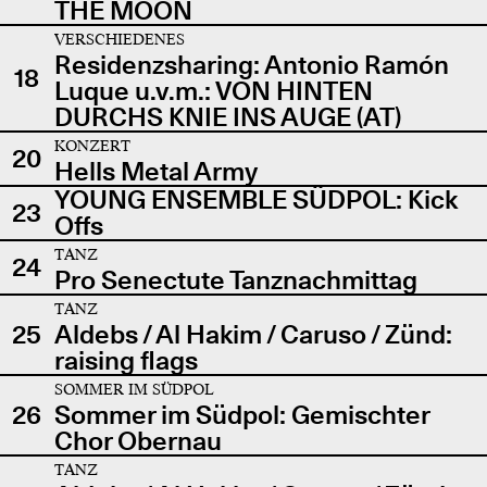
THE MOON
VERSCHIEDENES
Residenzsharing: Antonio Ramón
18
Luque u.v.m.: VON HINTEN
DURCHS KNIE INS AUGE (AT)
KONZERT
20
Hells Metal Army
YOUNG ENSEMBLE SÜDPOL: Kick
23
Offs
TANZ
24
Pro Senectute Tanznachmittag
TANZ
25
Aldebs / Al Hakim / Caruso / Zünd:
raising flags
SOMMER IM SÜDPOL
26
Sommer im Südpol: Gemischter
Chor Obernau
TANZ