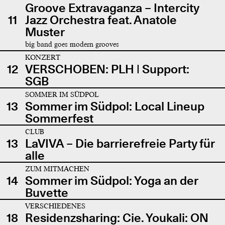
Groove Extravaganza – Intercity
11
Jazz Orchestra feat. Anatole
Muster
big band goes modern grooves
KONZERT
12
VERSCHOBEN: PLH | Support:
SGB
SOMMER IM SÜDPOL
13
Sommer im Südpol: Local Lineup
Sommerfest
CLUB
13
LaVIVA – Die barrierefreie Party für
alle
ZUM MITMACHEN
14
Sommer im Südpol: Yoga an der
Buvette
VERSCHIEDENES
18
Residenzsharing: Cie. Youkali: ON