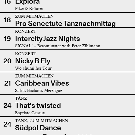
16
Explora
Pilze & Kräuter
ZUM MITMACHEN
18
Pro Senectute Tanznachmittag
KONZERT
19
Intercity Jazz Nights
SIGNAL! – Beromünster with Peter Zihlmann
KONZERT
20
Nicky B Fly
Wo chumi her Tour
ZUM MITMACHEN
21
Caribbean Vibes
Salsa, Bachata, Merengue
TANZ
24
That's twisted
Baptiste Cazaux
TANZ, ZUM MITMACHEN
24
Südpol Dance