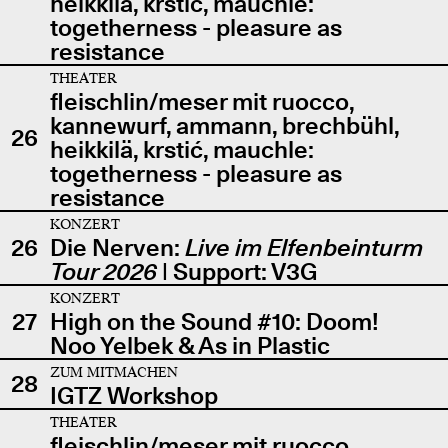
heikkilä, krstić, mauchle:
togetherness - pleasure as
resistance
THEATER
fleischlin/meser mit ruocco,
kannewurf, ammann, brechbühl,
26
heikkilä, krstić, mauchle:
togetherness - pleasure as
resistance
KONZERT
26
Die Nerven:
Live im Elfenbeinturm
Tour 2026
| Support: V3G
KONZERT
27
High on the Sound #10: Doom!
Noo Yelbek & As in Plastic
ZUM MITMACHEN
28
IGTZ Workshop
THEATER
fleischlin/meser mit ruocco,