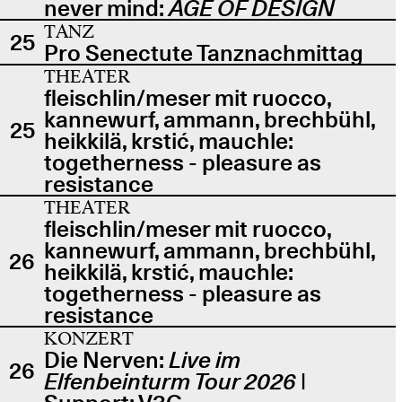
never mind:
AGE OF DESIGN
TANZ
25
Pro Senectute Tanznachmittag
THEATER
fleischlin/meser mit ruocco,
kannewurf, ammann, brechbühl,
25
heikkilä, krstić, mauchle:
togetherness - pleasure as
resistance
THEATER
fleischlin/meser mit ruocco,
kannewurf, ammann, brechbühl,
26
heikkilä, krstić, mauchle:
togetherness - pleasure as
resistance
KONZERT
Die Nerven:
Live im
26
Elfenbeinturm Tour 2026
|