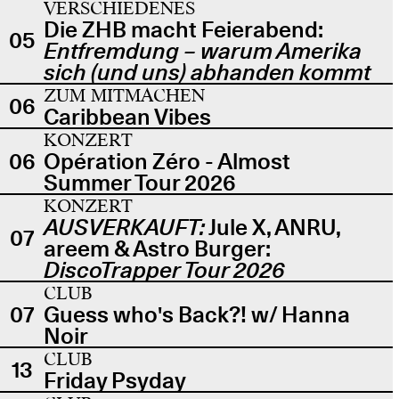
VERSCHIEDENES
Die ZHB macht Feierabend:
05
Entfremdung – warum Amerika
sich (und uns) abhanden kommt
ZUM MITMACHEN
06
Caribbean Vibes
KONZERT
06
Opération Zéro - Almost
Summer Tour 2026
KONZERT
AUSVERKAUFT:
Jule X, ANRU,
07
areem & Astro Burger:
DiscoTrapper Tour 2026
CLUB
07
Guess who's Back?! w/ Hanna
Noir
CLUB
13
Friday Psyday