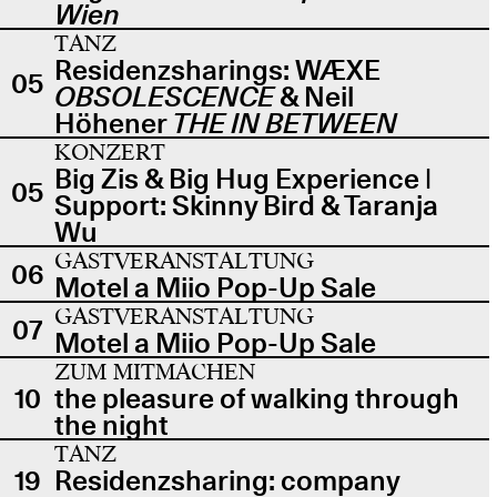
Wien
TANZ
Residenzsharings: WÆXE
05
OBSOLESCENCE
& Neil
Höhener
THE IN BETWEEN
KONZERT
Big Zis & Big Hug Experience |
05
Support: Skinny Bird & Taranja
Wu
GASTVERANSTALTUNG
06
Motel a Miio Pop-Up Sale
GASTVERANSTALTUNG
07
Motel a Miio Pop-Up Sale
ZUM MITMACHEN
10
the pleasure of walking through
the night
TANZ
19
Residenzsharing: company