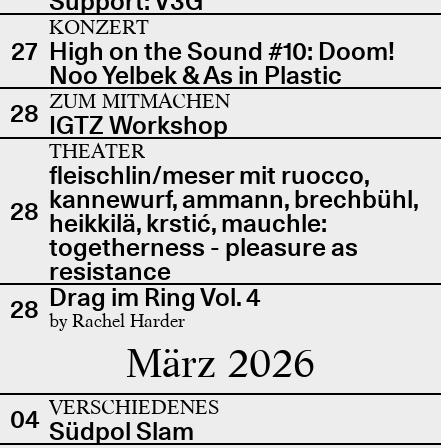
Support: V3G
KONZERT
27
High on the Sound #10: Doom!
Noo Yelbek & As in Plastic
ZUM MITMACHEN
28
IGTZ Workshop
THEATER
fleischlin/meser mit ruocco,
kannewurf, ammann, brechbühl,
28
heikkilä, krstić, mauchle:
togetherness - pleasure as
resistance
Drag im Ring Vol. 4
28
by Rachel Harder
März 2026
VERSCHIEDENES
04
Südpol Slam