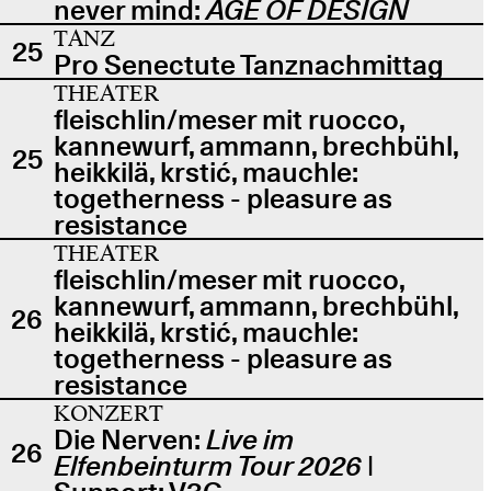
never mind:
AGE OF DESIGN
TANZ
25
Pro Senectute Tanznachmittag
THEATER
fleischlin/meser mit ruocco,
kannewurf, ammann, brechbühl,
25
heikkilä, krstić, mauchle:
togetherness - pleasure as
resistance
THEATER
fleischlin/meser mit ruocco,
kannewurf, ammann, brechbühl,
26
heikkilä, krstić, mauchle:
togetherness - pleasure as
resistance
KONZERT
Die Nerven:
Live im
26
Elfenbeinturm Tour 2026
|