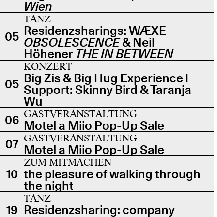
Wien
TANZ
Residenzsharings: WÆXE
05
OBSOLESCENCE
& Neil
Höhener
THE IN BETWEEN
KONZERT
Big Zis & Big Hug Experience |
05
Support: Skinny Bird & Taranja
Wu
GASTVERANSTALTUNG
06
Motel a Miio Pop-Up Sale
GASTVERANSTALTUNG
07
Motel a Miio Pop-Up Sale
ZUM MITMACHEN
10
the pleasure of walking through
the night
TANZ
19
Residenzsharing: company