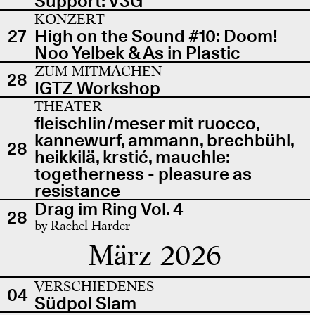
Support: V3G
KONZERT
27
High on the Sound #10: Doom!
Noo Yelbek & As in Plastic
ZUM MITMACHEN
28
IGTZ Workshop
THEATER
fleischlin/meser mit ruocco,
kannewurf, ammann, brechbühl,
28
heikkilä, krstić, mauchle:
togetherness - pleasure as
resistance
Drag im Ring Vol. 4
28
by Rachel Harder
März 2026
VERSCHIEDENES
04
Südpol Slam