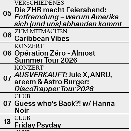
VERSCHIEDENES
Die ZHB macht Feierabend:
05
Entfremdung – warum Amerika
sich (und uns) abhanden kommt
ZUM MITMACHEN
06
Caribbean Vibes
KONZERT
06
Opération Zéro - Almost
Summer Tour 2026
KONZERT
AUSVERKAUFT:
Jule X, ANRU,
07
areem & Astro Burger:
DiscoTrapper Tour 2026
CLUB
07
Guess who's Back?! w/ Hanna
Noir
CLUB
13
Friday Psyday