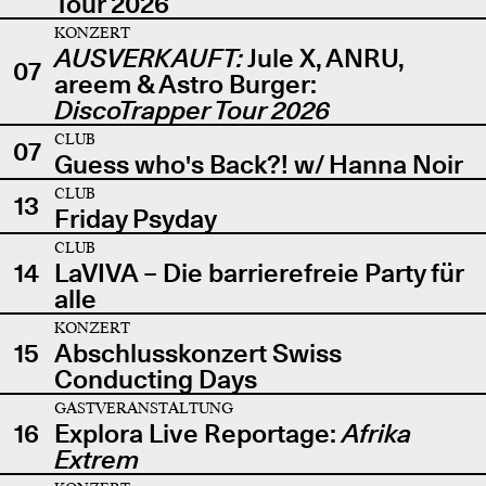
Tour 2026
KONZERT
AUSVERKAUFT:
Jule X, ANRU,
07
areem & Astro Burger:
DiscoTrapper Tour 2026
CLUB
07
Guess who's Back?! w/ Hanna Noir
CLUB
13
Friday Psyday
CLUB
14
LaVIVA – Die barrierefreie Party für
alle
KONZERT
15
Abschlusskonzert Swiss
Conducting Days
GASTVERANSTALTUNG
16
Explora Live Reportage:
Afrika
Extrem