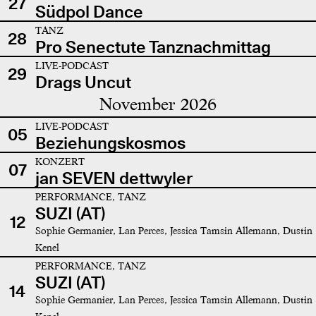
27
Südpol Dance
TANZ
28
Pro Senectute Tanznachmittag
LIVE-PODCAST
29
Drags Uncut
November 2026
LIVE-PODCAST
05
Beziehungskosmos
KONZERT
07
jan SEVEN dettwyler
PERFORMANCE, TANZ
SUZI (AT)
12
Sophie Germanier, Lan Perces, Jessica Tamsin Allemann, Dustin
Kenel
PERFORMANCE, TANZ
SUZI (AT)
14
Sophie Germanier, Lan Perces, Jessica Tamsin Allemann, Dustin