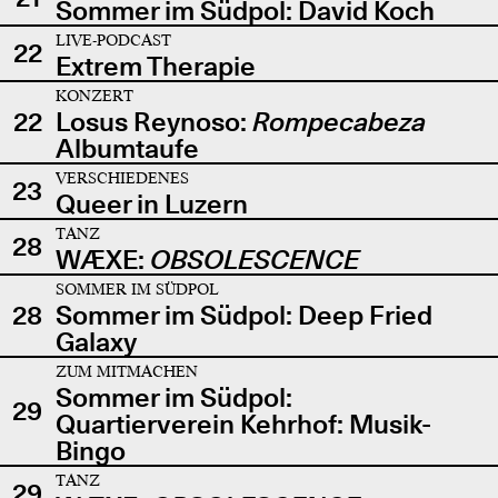
Sommer im Südpol: David Koch
LIVE-PODCAST
22
Extrem Therapie
KONZERT
22
Losus Reynoso:
Rompecabeza
Albumtaufe
VERSCHIEDENES
23
Queer in Luzern
TANZ
28
WÆXE:
OBSOLESCENCE
SOMMER IM SÜDPOL
28
Sommer im Südpol: Deep Fried
Galaxy
ZUM MITMACHEN
Sommer im Südpol:
29
Quartierverein Kehrhof: Musik-
Bingo
TANZ
29