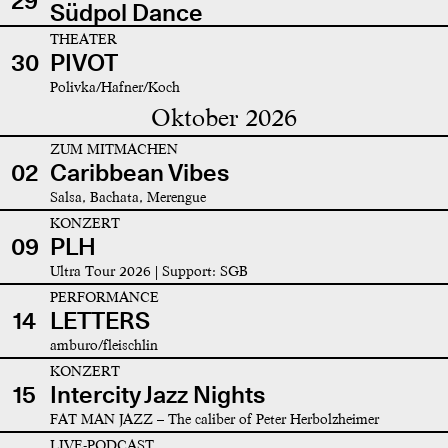
29
Südpol Dance
THEATER
30
PIVOT
Polivka/Hafner/Koch
Oktober 2026
ZUM MITMACHEN
02
Caribbean Vibes
Salsa, Bachata, Merengue
KONZERT
09
PLH
Ultra Tour 2026 | Support: SGB
PERFORMANCE
14
LETTERS
amburo/fleischlin
KONZERT
15
Intercity Jazz Nights
FAT MAN JAZZ – The caliber of Peter Herbolzheimer
LIVE-PODCAST