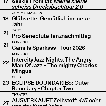
17
Saskia Fröhlich:
Meine kleine
scheiss Drecksbuchtour 2.0
ZUM MITMACHEN
18
Glühvette: Gemütlich ins neue
Jahr
TANZ
21
Pro Senectute Tanznachmittag
KONZERT
21
Camilla Sparksss - Tour 2026
KONZERT
Intercity Jazz Nights: The Angry
22
Man Of Jazz – The mighty Charles
Mingus
CLUB
23
ECLIPSE BOUNDARIES: Outer
Boundary - Chapter Two
THEATER
AUSVERKAUFT Zell:stoff:
4/5 oder
27
von der Kunst keine