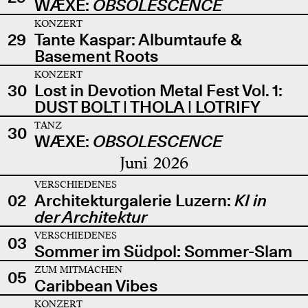
WÆXE:
OBSOLESCENCE
KONZERT
29
Tante Kaspar: Albumtaufe &
Basement Roots
KONZERT
30
Lost in Devotion Metal Fest Vol. 1:
DUST BOLT | THOLA | LOTRIFY
TANZ
30
WÆXE:
OBSOLESCENCE
Juni 2026
VERSCHIEDENES
02
Architekturgalerie Luzern:
KI in
der Architektur
VERSCHIEDENES
03
Sommer im Südpol: Sommer-Slam
ZUM MITMACHEN
05
Caribbean Vibes
KONZERT