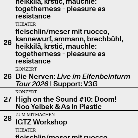
heikkilä, krstić, mauchle:
togetherness - pleasure as
resistance
THEATER
fleischlin/meser mit ruocco,
kannewurf, ammann, brechbühl,
26
heikkilä, krstić, mauchle:
togetherness - pleasure as
resistance
KONZERT
26
Die Nerven:
Live im Elfenbeinturm
Tour 2026
| Support: V3G
KONZERT
27
High on the Sound #10: Doom!
Noo Yelbek & As in Plastic
ZUM MITMACHEN
28
IGTZ Workshop
THEATER
fleischlin/meser mit ruocco,