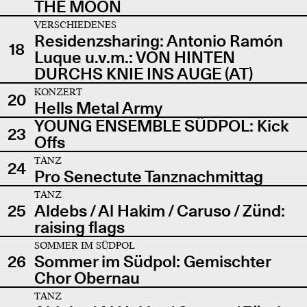
THE MOON
VERSCHIEDENES
Residenzsharing: Antonio Ramón
18
Luque u.v.m.: VON HINTEN
DURCHS KNIE INS AUGE (AT)
KONZERT
20
Hells Metal Army
YOUNG ENSEMBLE SÜDPOL: Kick
23
Offs
TANZ
24
Pro Senectute Tanznachmittag
TANZ
25
Aldebs / Al Hakim / Caruso / Zünd:
raising flags
SOMMER IM SÜDPOL
26
Sommer im Südpol: Gemischter
Chor Obernau
TANZ