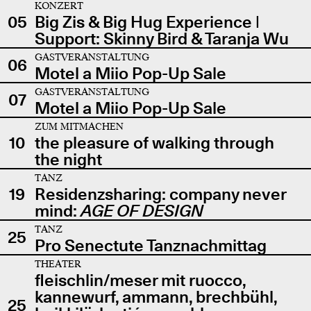
KONZERT
05
Big Zis & Big Hug Experience |
Support: Skinny Bird & Taranja Wu
GASTVERANSTALTUNG
06
Motel a Miio Pop-Up Sale
GASTVERANSTALTUNG
07
Motel a Miio Pop-Up Sale
ZUM MITMACHEN
10
the pleasure of walking through
the night
TANZ
19
Residenzsharing: company never
mind:
AGE OF DESIGN
TANZ
25
Pro Senectute Tanznachmittag
THEATER
fleischlin/meser mit ruocco,
kannewurf, ammann, brechbühl,
25