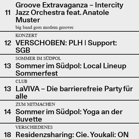
Groove Extravaganza – Intercity
11
Jazz Orchestra feat. Anatole
Muster
big band goes modern grooves
KONZERT
12
VERSCHOBEN: PLH | Support:
SGB
SOMMER IM SÜDPOL
13
Sommer im Südpol: Local Lineup
Sommerfest
CLUB
13
LaVIVA – Die barrierefreie Party für
alle
ZUM MITMACHEN
14
Sommer im Südpol: Yoga an der
Buvette
VERSCHIEDENES
18
Residenzsharing: Cie. Youkali: ON