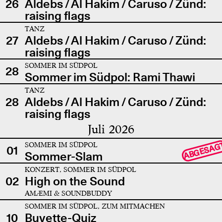
26
Aldebs / Al Hakim / Caruso / Zünd:
raising flags
TANZ
27
Aldebs / Al Hakim / Caruso / Zünd:
raising flags
SOMMER IM SÜDPOL
28
Sommer im Südpol: Rami Thawi
TANZ
28
Aldebs / Al Hakim / Caruso / Zünd:
raising flags
Juli 2026
SOMMER IM SÜDPOL
ABGESAG
01
Sommer-Slam
KONZERT, SOMMER IM SÜDPOL
02
High on the Sound
AMÆMI & SOUNDBUDDY
SOMMER IM SÜDPOL, ZUM MITMACHEN
10
Buvette-Quiz