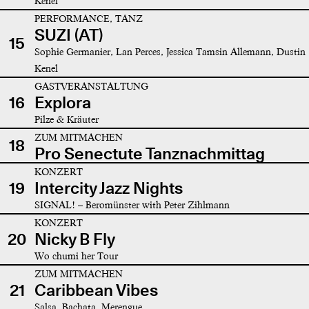
Kenel
PERFORMANCE, TANZ
SUZI (AT)
15
Sophie Germanier, Lan Perces, Jessica Tamsin Allemann, Dustin
Kenel
GASTVERANSTALTUNG
16
Explora
Pilze & Kräuter
ZUM MITMACHEN
18
Pro Senectute Tanznachmittag
KONZERT
19
Intercity Jazz Nights
SIGNAL! – Beromünster with Peter Zihlmann
KONZERT
20
Nicky B Fly
Wo chumi her Tour
ZUM MITMACHEN
21
Caribbean Vibes
Salsa, Bachata, Merengue