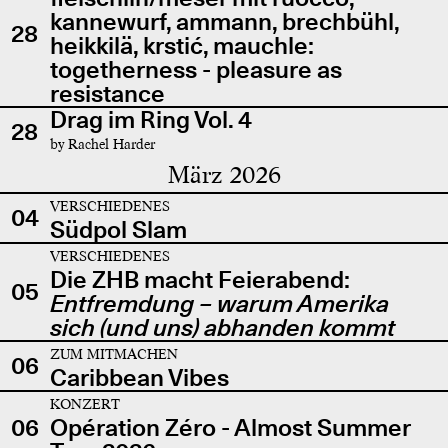
kannewurf, ammann, brechbühl,
28
heikkilä, krstić, mauchle:
togetherness - pleasure as
resistance
Drag im Ring Vol. 4
28
by Rachel Harder
März 2026
VERSCHIEDENES
04
Südpol Slam
VERSCHIEDENES
Die ZHB macht Feierabend:
05
Entfremdung – warum Amerika
sich (und uns) abhanden kommt
ZUM MITMACHEN
06
Caribbean Vibes
KONZERT
06
Opération Zéro - Almost Summer