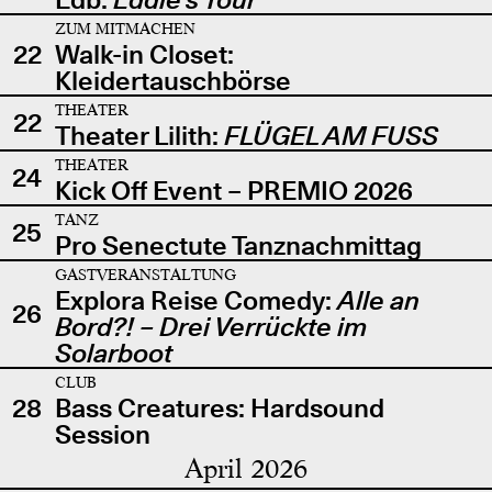
ZUM MITMACHEN
22
Walk-in Closet:
Kleidertauschbörse
THEATER
22
Theater Lilith:
FLÜGEL AM FUSS
THEATER
24
Kick Off Event – PREMIO 2026
TANZ
25
Pro Senectute Tanznachmittag
GASTVERANSTALTUNG
Explora Reise Comedy:
Alle an
26
Bord?! – Drei Verrückte im
Solarboot
CLUB
28
Bass Creatures: Hardsound
Session
April 2026