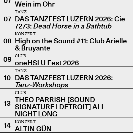
07
Wein im Ohr
TANZ
07
DAS TANZFEST LUZERN 2026: Cie
7273:
Dead Horse in a Bathtub
KONZERT
08
High on the Sound #11: Club Arielle
& Bruyante
CLUB
09
oneHSLU Fest 2026
TANZ
10
DAS TANZFEST LUZERN 2026:
Tanz-Workshops
CLUB
THEO PARRISH [SOUND
13
SIGNATURE | DETROIT] ALL
NIGHT LONG
KONZERT
14
ALTIN GÜN