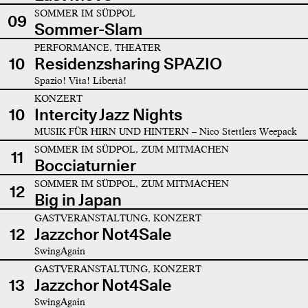
SOMMER IM SÜDPOL
09
Sommer-Slam
PERFORMANCE, THEATER
10
Residenzsharing SPAZIO
Spazio! Vita! Libertà!
KONZERT
10
Intercity Jazz Nights
MUSIK FÜR HIRN UND HINTERN – Nico Stettlers Weepack
SOMMER IM SÜDPOL, ZUM MITMACHEN
11
Bocciaturnier
SOMMER IM SÜDPOL, ZUM MITMACHEN
12
Big in Japan
GASTVERANSTALTUNG, KONZERT
12
Jazzchor Not4Sale
SwingAgain
GASTVERANSTALTUNG, KONZERT
13
Jazzchor Not4Sale
SwingAgain