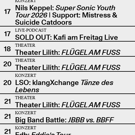
KONZERT
Nils Keppel:
Super Sonic Youth
17
Tour 2026
| Support: Mistress &
Suicide Catdoors
LIVE-PODCAST
17
SOLD OUT: Kafi am Freitag Live
THEATER
18
Theater Lilith:
FLÜGEL AM FUSS
THEATER
20
Theater Lilith:
FLÜGEL AM FUSS
KONZERT
20
LSO: klangXchange
Tänze des
Lebens
THEATER
21
Theater Lilith:
FLÜGEL AM FUSS
KONZERT
21
Big Band Battle:
JBBB vs. BBFF
KONZERT
21
Edb:
Eddie's Tour