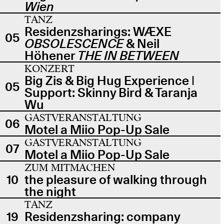
Wien
TANZ
Residenzsharings: WÆXE
05
OBSOLESCENCE
& Neil
Höhener
THE IN BETWEEN
KONZERT
Big Zis & Big Hug Experience |
05
Support: Skinny Bird & Taranja
Wu
GASTVERANSTALTUNG
06
Motel a Miio Pop-Up Sale
GASTVERANSTALTUNG
07
Motel a Miio Pop-Up Sale
ZUM MITMACHEN
10
the pleasure of walking through
the night
TANZ
19
Residenzsharing: company