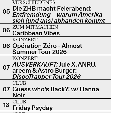
VERSCHIEDENES
Die ZHB macht Feierabend:
05
Entfremdung – warum Amerika
sich (und uns) abhanden kommt
ZUM MITMACHEN
06
Caribbean Vibes
KONZERT
06
Opération Zéro - Almost
Summer Tour 2026
KONZERT
AUSVERKAUFT:
Jule X, ANRU,
07
areem & Astro Burger:
DiscoTrapper Tour 2026
CLUB
07
Guess who's Back?! w/ Hanna
Noir
CLUB
13
Friday Psyday