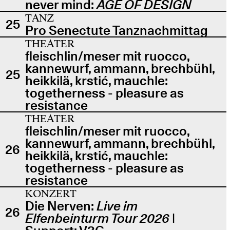
never mind:
AGE OF DESIGN
TANZ
25
Pro Senectute Tanznachmittag
THEATER
fleischlin/meser mit ruocco,
kannewurf, ammann, brechbühl,
25
heikkilä, krstić, mauchle:
togetherness - pleasure as
resistance
THEATER
fleischlin/meser mit ruocco,
kannewurf, ammann, brechbühl,
26
heikkilä, krstić, mauchle:
togetherness - pleasure as
resistance
KONZERT
Die Nerven:
Live im
26
Elfenbeinturm Tour 2026
|