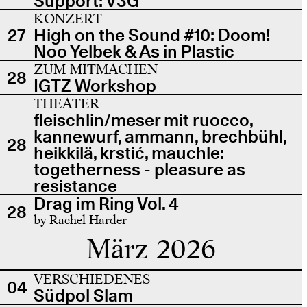
Support: V3G
KONZERT
27
High on the Sound #10: Doom!
Noo Yelbek & As in Plastic
ZUM MITMACHEN
28
IGTZ Workshop
THEATER
fleischlin/meser mit ruocco,
kannewurf, ammann, brechbühl,
28
heikkilä, krstić, mauchle:
togetherness - pleasure as
resistance
Drag im Ring Vol. 4
28
by Rachel Harder
März 2026
VERSCHIEDENES
04
Südpol Slam