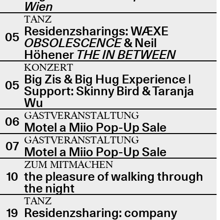
Wien
TANZ
Residenzsharings: WÆXE
05
OBSOLESCENCE
& Neil
Höhener
THE IN BETWEEN
KONZERT
Big Zis & Big Hug Experience |
05
Support: Skinny Bird & Taranja
Wu
GASTVERANSTALTUNG
06
Motel a Miio Pop-Up Sale
GASTVERANSTALTUNG
07
Motel a Miio Pop-Up Sale
ZUM MITMACHEN
10
the pleasure of walking through
the night
TANZ
19
Residenzsharing: company