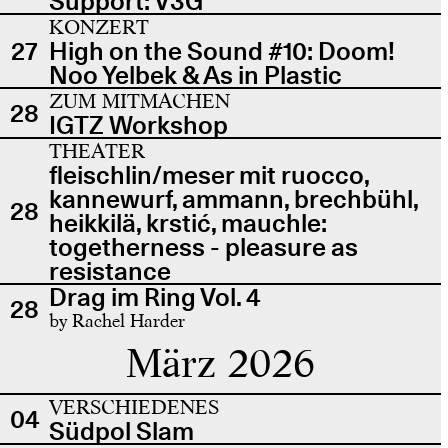
Support: V3G
KONZERT
27
High on the Sound #10: Doom!
Noo Yelbek & As in Plastic
ZUM MITMACHEN
28
IGTZ Workshop
THEATER
fleischlin/meser mit ruocco,
kannewurf, ammann, brechbühl,
28
heikkilä, krstić, mauchle:
togetherness - pleasure as
resistance
Drag im Ring Vol. 4
28
by Rachel Harder
März 2026
VERSCHIEDENES
04
Südpol Slam