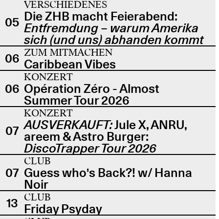
VERSCHIEDENES
Die ZHB macht Feierabend:
05
Entfremdung – warum Amerika
sich (und uns) abhanden kommt
ZUM MITMACHEN
06
Caribbean Vibes
KONZERT
06
Opération Zéro - Almost
Summer Tour 2026
KONZERT
AUSVERKAUFT:
Jule X, ANRU,
07
areem & Astro Burger:
DiscoTrapper Tour 2026
CLUB
07
Guess who's Back?! w/ Hanna
Noir
CLUB
13
Friday Psyday