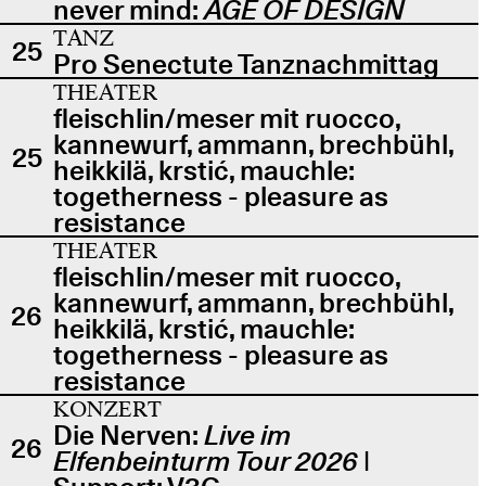
never mind:
AGE OF DESIGN
TANZ
25
Pro Senectute Tanznachmittag
THEATER
fleischlin/meser mit ruocco,
kannewurf, ammann, brechbühl,
25
heikkilä, krstić, mauchle:
togetherness - pleasure as
resistance
THEATER
fleischlin/meser mit ruocco,
kannewurf, ammann, brechbühl,
26
heikkilä, krstić, mauchle:
togetherness - pleasure as
resistance
KONZERT
Die Nerven:
Live im
26
Elfenbeinturm Tour 2026
|