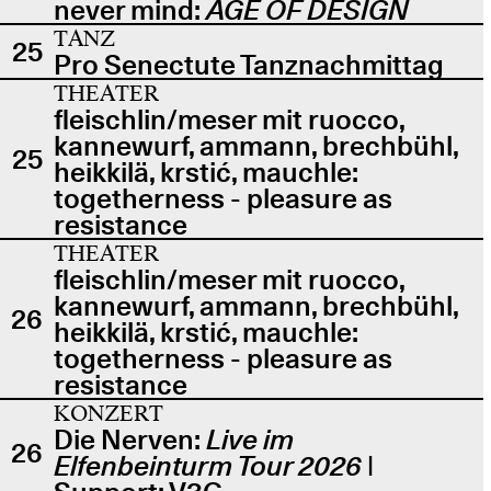
never mind:
AGE OF DESIGN
TANZ
25
Pro Senectute Tanznachmittag
THEATER
fleischlin/meser mit ruocco,
kannewurf, ammann, brechbühl,
25
heikkilä, krstić, mauchle:
togetherness - pleasure as
resistance
THEATER
fleischlin/meser mit ruocco,
kannewurf, ammann, brechbühl,
26
heikkilä, krstić, mauchle:
togetherness - pleasure as
resistance
KONZERT
Die Nerven:
Live im
26
Elfenbeinturm Tour 2026
|