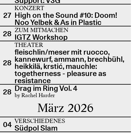
Support: V3G
KONZERT
27
High on the Sound #10: Doom!
Noo Yelbek & As in Plastic
ZUM MITMACHEN
28
IGTZ Workshop
THEATER
fleischlin/meser mit ruocco,
kannewurf, ammann, brechbühl,
28
heikkilä, krstić, mauchle:
togetherness - pleasure as
resistance
Drag im Ring Vol. 4
28
by Rachel Harder
März 2026
VERSCHIEDENES
04
Südpol Slam