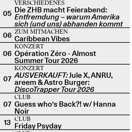
VERSCHIEDENES
Die ZHB macht Feierabend:
05
Entfremdung – warum Amerika
sich (und uns) abhanden kommt
ZUM MITMACHEN
06
Caribbean Vibes
KONZERT
06
Opération Zéro - Almost
Summer Tour 2026
KONZERT
AUSVERKAUFT:
Jule X, ANRU,
07
areem & Astro Burger:
DiscoTrapper Tour 2026
CLUB
07
Guess who's Back?! w/ Hanna
Noir
CLUB
13
Friday Psyday