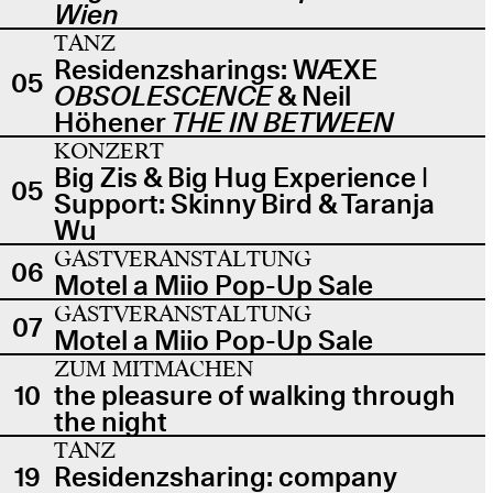
Wien
TANZ
Residenzsharings: WÆXE
05
OBSOLESCENCE
& Neil
Höhener
THE IN BETWEEN
KONZERT
Big Zis & Big Hug Experience |
05
Support: Skinny Bird & Taranja
Wu
GASTVERANSTALTUNG
06
Motel a Miio Pop-Up Sale
GASTVERANSTALTUNG
07
Motel a Miio Pop-Up Sale
ZUM MITMACHEN
10
the pleasure of walking through
the night
TANZ
19
Residenzsharing: company