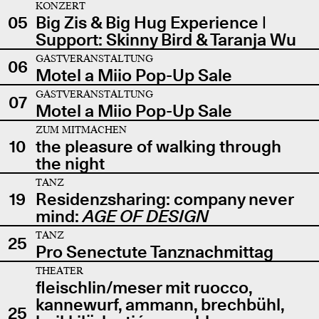
KONZERT
05
Big Zis & Big Hug Experience |
Support: Skinny Bird & Taranja Wu
GASTVERANSTALTUNG
06
Motel a Miio Pop-Up Sale
GASTVERANSTALTUNG
07
Motel a Miio Pop-Up Sale
ZUM MITMACHEN
10
the pleasure of walking through
the night
TANZ
19
Residenzsharing: company never
mind:
AGE OF DESIGN
TANZ
25
Pro Senectute Tanznachmittag
THEATER
fleischlin/meser mit ruocco,
kannewurf, ammann, brechbühl,
25