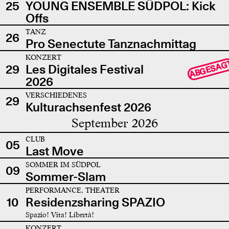
25
YOUNG ENSEMBLE SÜDPOL: Kick
Offs
TANZ
26
Pro Senectute Tanznachmittag
KONZERT
ABGESAG
29
Les Digitales Festival
2026
VERSCHIEDENES
29
Kulturachsenfest 2026
September 2026
CLUB
05
Last Move
SOMMER IM SÜDPOL
09
Sommer-Slam
PERFORMANCE, THEATER
10
Residenzsharing SPAZIO
Spazio! Vita! Libertà!
KONZERT