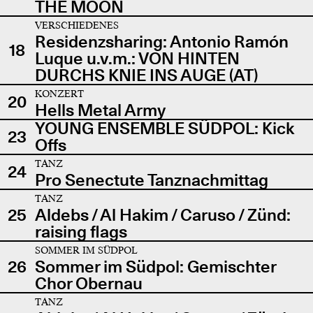
THE MOON
VERSCHIEDENES
Residenzsharing: Antonio Ramón
18
Luque u.v.m.: VON HINTEN
DURCHS KNIE INS AUGE (AT)
KONZERT
20
Hells Metal Army
YOUNG ENSEMBLE SÜDPOL: Kick
23
Offs
TANZ
24
Pro Senectute Tanznachmittag
TANZ
25
Aldebs / Al Hakim / Caruso / Zünd:
raising flags
SOMMER IM SÜDPOL
26
Sommer im Südpol: Gemischter
Chor Obernau
TANZ