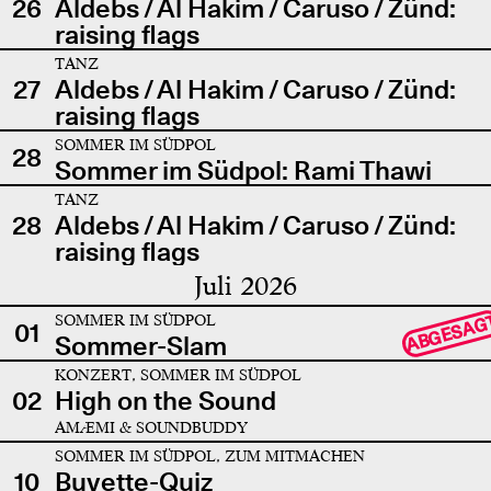
26
Aldebs / Al Hakim / Caruso / Zünd:
raising flags
TANZ
27
Aldebs / Al Hakim / Caruso / Zünd:
raising flags
SOMMER IM SÜDPOL
28
Sommer im Südpol: Rami Thawi
TANZ
28
Aldebs / Al Hakim / Caruso / Zünd:
raising flags
Juli 2026
SOMMER IM SÜDPOL
ABGESAG
01
Sommer-Slam
KONZERT, SOMMER IM SÜDPOL
02
High on the Sound
AMÆMI & SOUNDBUDDY
SOMMER IM SÜDPOL, ZUM MITMACHEN
10
Buvette-Quiz