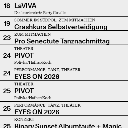
18
LaVIVA
Die barrierefreie Party für alle
SOMMER IM SÜDPOL, ZUM MITMACHEN
19
Crashkurs Selbstverteidigung
ZUM MITMACHEN
23
Pro Senectute Tanznachmittag
THEATER
24
PIVOT
Polivka/Hafner/Koch
PERFORMANCE, TANZ, THEATER
24
EYES ON 2026
THEATER
25
PIVOT
Polivka/Hafner/Koch
PERFORMANCE, TANZ, THEATER
25
EYES ON 2026
KONZERT
25
Binary Sunset Albumtaufe + Manic