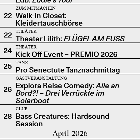
ZUM MITMACHEN
22
Walk-in Closet:
Kleidertauschbörse
THEATER
22
Theater Lilith:
FLÜGEL AM FUSS
THEATER
24
Kick Off Event – PREMIO 2026
TANZ
25
Pro Senectute Tanznachmittag
GASTVERANSTALTUNG
Explora Reise Comedy:
Alle an
26
Bord?! – Drei Verrückte im
Solarboot
CLUB
28
Bass Creatures: Hardsound
Session
April 2026