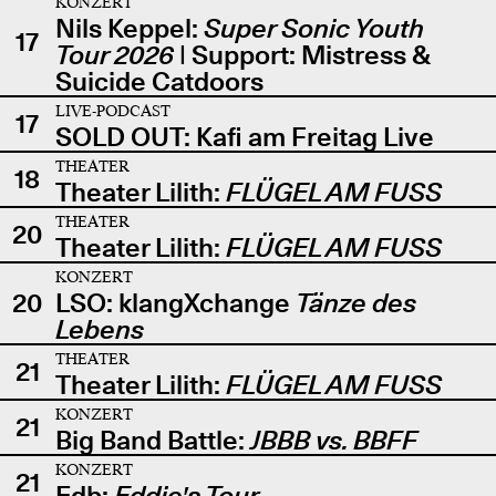
KONZERT
Nils Keppel:
Super Sonic Youth
17
Tour 2026
| Support: Mistress &
Suicide Catdoors
LIVE-PODCAST
17
SOLD OUT: Kafi am Freitag Live
THEATER
18
Theater Lilith:
FLÜGEL AM FUSS
THEATER
20
Theater Lilith:
FLÜGEL AM FUSS
KONZERT
20
LSO: klangXchange
Tänze des
Lebens
THEATER
21
Theater Lilith:
FLÜGEL AM FUSS
KONZERT
21
Big Band Battle:
JBBB vs. BBFF
KONZERT
21
Edb:
Eddie's Tour