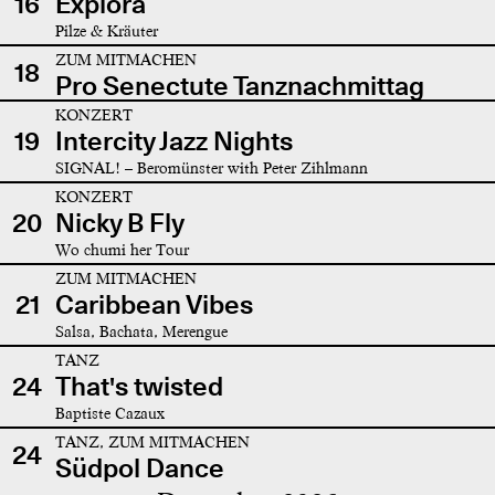
16
Explora
Pilze & Kräuter
ZUM MITMACHEN
18
Pro Senectute Tanznachmittag
KONZERT
19
Intercity Jazz Nights
SIGNAL! – Beromünster with Peter Zihlmann
KONZERT
20
Nicky B Fly
Wo chumi her Tour
ZUM MITMACHEN
21
Caribbean Vibes
Salsa, Bachata, Merengue
TANZ
24
That's twisted
Baptiste Cazaux
TANZ, ZUM MITMACHEN
24
Südpol Dance