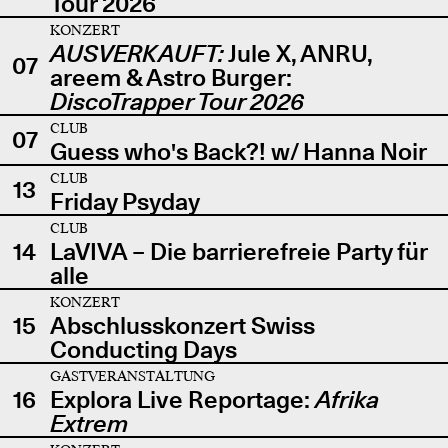
Tour 2026
KONZERT
AUSVERKAUFT:
Jule X, ANRU,
07
areem & Astro Burger:
DiscoTrapper Tour 2026
CLUB
07
Guess who's Back?! w/ Hanna Noir
CLUB
13
Friday Psyday
CLUB
14
LaVIVA – Die barrierefreie Party für
alle
KONZERT
15
Abschlusskonzert Swiss
Conducting Days
GASTVERANSTALTUNG
16
Explora Live Reportage:
Afrika
Extrem