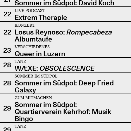
Sommer im Südpol: David Koch
LIVE-PODCAST
22
Extrem Therapie
KONZERT
22
Losus Reynoso:
Rompecabeza
Albumtaufe
VERSCHIEDENES
23
Queer in Luzern
TANZ
28
WÆXE:
OBSOLESCENCE
SOMMER IM SÜDPOL
28
Sommer im Südpol: Deep Fried
Galaxy
ZUM MITMACHEN
Sommer im Südpol:
29
Quartierverein Kehrhof: Musik-
Bingo
TANZ
29