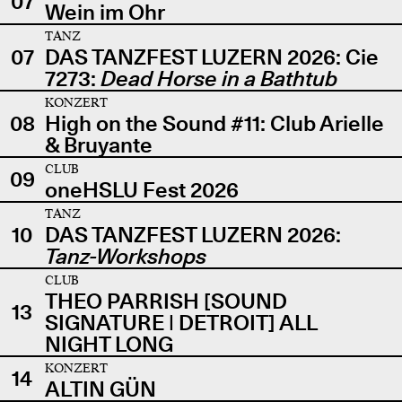
07
Wein im Ohr
TANZ
07
DAS TANZFEST LUZERN 2026: Cie
7273:
Dead Horse in a Bathtub
KONZERT
08
High on the Sound #11: Club Arielle
& Bruyante
CLUB
09
oneHSLU Fest 2026
TANZ
10
DAS TANZFEST LUZERN 2026:
Tanz-Workshops
CLUB
THEO PARRISH [SOUND
13
SIGNATURE | DETROIT] ALL
NIGHT LONG
KONZERT
14
ALTIN GÜN