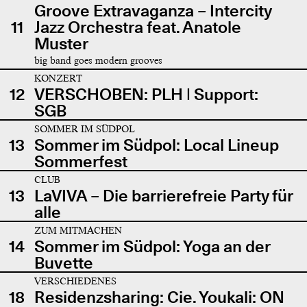
Groove Extravaganza – Intercity
11
Jazz Orchestra feat. Anatole
Muster
big band goes modern grooves
KONZERT
12
VERSCHOBEN: PLH | Support:
SGB
SOMMER IM SÜDPOL
13
Sommer im Südpol: Local Lineup
Sommerfest
CLUB
13
LaVIVA – Die barrierefreie Party für
alle
ZUM MITMACHEN
14
Sommer im Südpol: Yoga an der
Buvette
VERSCHIEDENES
18
Residenzsharing: Cie. Youkali: ON