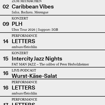
ZUM MITMACHEN
02
Caribbean Vibes
Salsa, Bachata, Merengue
KONZERT
09
PLH
Ultra Tour 2026 | Support: SGB
PERFORMANCE
14
LETTERS
amburo/fleischlin
KONZERT
15
Intercity Jazz Nights
FAT MAN JAZZ – The caliber of Peter Herbolzheimer
LIVE-PODCAST
16
Wurst-Käse-Salat
PERFORMANCE
16
LETTERS
amburo/fleischlin
PERFORMANCE
17
LETTERS