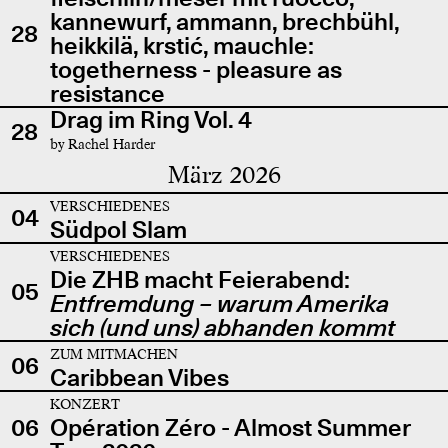
kannewurf, ammann, brechbühl,
28
heikkilä, krstić, mauchle:
togetherness - pleasure as
resistance
Drag im Ring Vol. 4
28
by Rachel Harder
März 2026
VERSCHIEDENES
04
Südpol Slam
VERSCHIEDENES
Die ZHB macht Feierabend:
05
Entfremdung – warum Amerika
sich (und uns) abhanden kommt
ZUM MITMACHEN
06
Caribbean Vibes
KONZERT
06
Opération Zéro - Almost Summer