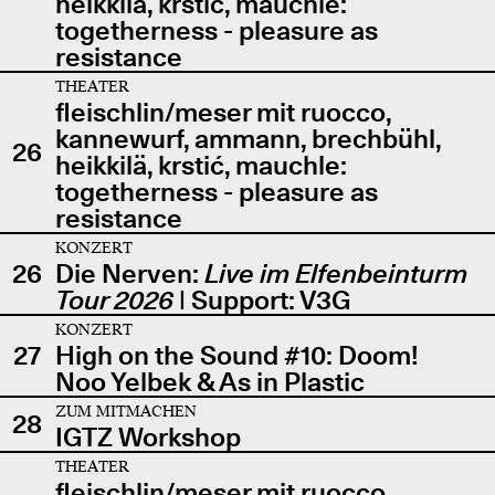
heikkilä, krstić, mauchle:
togetherness - pleasure as
resistance
THEATER
fleischlin/meser mit ruocco,
kannewurf, ammann, brechbühl,
26
heikkilä, krstić, mauchle:
togetherness - pleasure as
resistance
KONZERT
26
Die Nerven:
Live im Elfenbeinturm
Tour 2026
| Support: V3G
KONZERT
27
High on the Sound #10: Doom!
Noo Yelbek & As in Plastic
ZUM MITMACHEN
28
IGTZ Workshop
THEATER
fleischlin/meser mit ruocco,