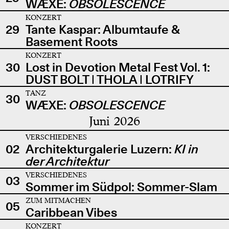
WÆXE:
OBSOLESCENCE
KONZERT
29
Tante Kaspar: Albumtaufe &
Basement Roots
KONZERT
30
Lost in Devotion Metal Fest Vol. 1:
DUST BOLT | THOLA | LOTRIFY
TANZ
30
WÆXE:
OBSOLESCENCE
Juni 2026
VERSCHIEDENES
02
Architekturgalerie Luzern:
KI in
der Architektur
VERSCHIEDENES
03
Sommer im Südpol: Sommer-Slam
ZUM MITMACHEN
05
Caribbean Vibes
KONZERT