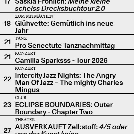
17
Saskia Fröhlich:
Meine kleine
scheiss Drecksbuchtour 2.0
ZUM MITMACHEN
18
Glühvette: Gemütlich ins neue
Jahr
TANZ
21
Pro Senectute Tanznachmittag
KONZERT
21
Camilla Sparksss - Tour 2026
KONZERT
Intercity Jazz Nights: The Angry
22
Man Of Jazz – The mighty Charles
Mingus
CLUB
23
ECLIPSE BOUNDARIES: Outer
Boundary - Chapter Two
THEATER
AUSVERKAUFT Zell:stoff:
4/5 oder
27
von der Kunst keine