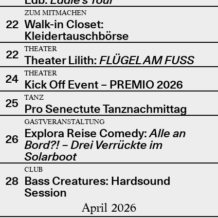
ZUM MITMACHEN
22
Walk-in Closet:
Kleidertauschbörse
THEATER
22
Theater Lilith:
FLÜGEL AM FUSS
THEATER
24
Kick Off Event – PREMIO 2026
TANZ
25
Pro Senectute Tanznachmittag
GASTVERANSTALTUNG
Explora Reise Comedy:
Alle an
26
Bord?! – Drei Verrückte im
Solarboot
CLUB
28
Bass Creatures: Hardsound
Session
April 2026