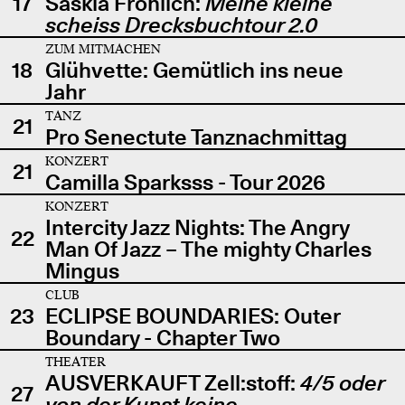
17
Saskia Fröhlich:
Meine kleine
scheiss Drecksbuchtour 2.0
ZUM MITMACHEN
18
Glühvette: Gemütlich ins neue
Jahr
TANZ
21
Pro Senectute Tanznachmittag
KONZERT
21
Camilla Sparksss - Tour 2026
KONZERT
Intercity Jazz Nights: The Angry
22
Man Of Jazz – The mighty Charles
Mingus
CLUB
23
ECLIPSE BOUNDARIES: Outer
Boundary - Chapter Two
THEATER
AUSVERKAUFT Zell:stoff:
4/5 oder
27
von der Kunst keine