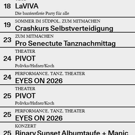
18
LaVIVA
Die barrierefreie Party für alle
SOMMER IM SÜDPOL, ZUM MITMACHEN
19
Crashkurs Selbstverteidigung
ZUM MITMACHEN
23
Pro Senectute Tanznachmittag
THEATER
24
PIVOT
Polivka/Hafner/Koch
PERFORMANCE, TANZ, THEATER
24
EYES ON 2026
THEATER
25
PIVOT
Polivka/Hafner/Koch
PERFORMANCE, TANZ, THEATER
25
EYES ON 2026
KONZERT
25
Binary Sunset Albumtaufe + Manic