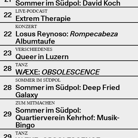
Sommer im Südpol: David Koch
LIVE-PODCAST
22
Extrem Therapie
KONZERT
22
Losus Reynoso:
Rompecabeza
Albumtaufe
VERSCHIEDENES
23
Queer in Luzern
TANZ
28
WÆXE:
OBSOLESCENCE
SOMMER IM SÜDPOL
28
Sommer im Südpol: Deep Fried
Galaxy
ZUM MITMACHEN
Sommer im Südpol:
29
Quartierverein Kehrhof: Musik-
Bingo
TANZ
29