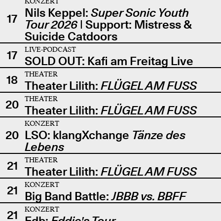
KONZERT
Nils Keppel:
Super Sonic Youth
17
Tour 2026
| Support: Mistress &
Suicide Catdoors
LIVE-PODCAST
17
SOLD OUT: Kafi am Freitag Live
THEATER
18
Theater Lilith:
FLÜGEL AM FUSS
THEATER
20
Theater Lilith:
FLÜGEL AM FUSS
KONZERT
20
LSO: klangXchange
Tänze des
Lebens
THEATER
21
Theater Lilith:
FLÜGEL AM FUSS
KONZERT
21
Big Band Battle:
JBBB vs. BBFF
KONZERT
21
Edb:
Eddie's Tour