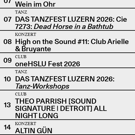
07
Wein im Ohr
TANZ
07
DAS TANZFEST LUZERN 2026: Cie
7273:
Dead Horse in a Bathtub
KONZERT
08
High on the Sound #11: Club Arielle
& Bruyante
CLUB
09
oneHSLU Fest 2026
TANZ
10
DAS TANZFEST LUZERN 2026:
Tanz-Workshops
CLUB
THEO PARRISH [SOUND
13
SIGNATURE | DETROIT] ALL
NIGHT LONG
KONZERT
14
ALTIN GÜN