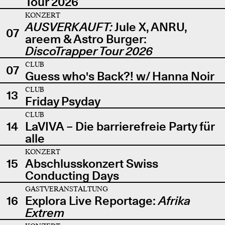
Tour 2026
KONZERT
AUSVERKAUFT:
Jule X, ANRU,
07
areem & Astro Burger:
DiscoTrapper Tour 2026
CLUB
07
Guess who's Back?! w/ Hanna Noir
CLUB
13
Friday Psyday
CLUB
14
LaVIVA – Die barrierefreie Party für
alle
KONZERT
15
Abschlusskonzert Swiss
Conducting Days
GASTVERANSTALTUNG
16
Explora Live Reportage:
Afrika
Extrem