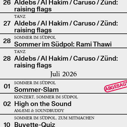
26
Aldebs / Al Hakim / Caruso / Zünd:
raising flags
TANZ
27
Aldebs / Al Hakim / Caruso / Zünd:
raising flags
SOMMER IM SÜDPOL
28
Sommer im Südpol: Rami Thawi
TANZ
28
Aldebs / Al Hakim / Caruso / Zünd:
raising flags
Juli 2026
SOMMER IM SÜDPOL
ABGESAG
01
Sommer-Slam
KONZERT, SOMMER IM SÜDPOL
02
High on the Sound
AMÆMI & SOUNDBUDDY
SOMMER IM SÜDPOL, ZUM MITMACHEN
10
Buvette-Quiz