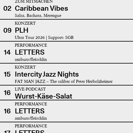
ZUM MITMACHEN
02
Caribbean Vibes
Salsa, Bachata, Merengue
KONZERT
09
PLH
Ultra Tour 2026 | Support: SGB
PERFORMANCE
14
LETTERS
amburo/fleischlin
KONZERT
15
Intercity Jazz Nights
FAT MAN JAZZ – The caliber of Peter Herbolzheimer
LIVE-PODCAST
16
Wurst-Käse-Salat
PERFORMANCE
16
LETTERS
amburo/fleischlin
PERFORMANCE
17
LETTERS