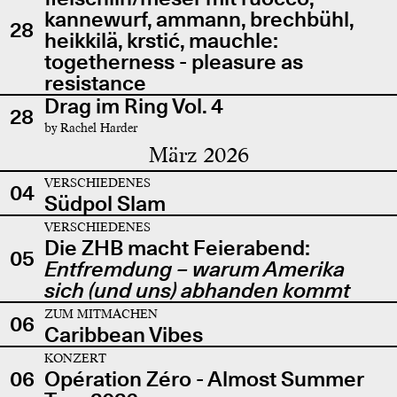
kannewurf, ammann, brechbühl,
28
heikkilä, krstić, mauchle:
togetherness - pleasure as
resistance
Drag im Ring Vol. 4
28
by Rachel Harder
März 2026
VERSCHIEDENES
04
Südpol Slam
VERSCHIEDENES
Die ZHB macht Feierabend:
05
Entfremdung – warum Amerika
sich (und uns) abhanden kommt
ZUM MITMACHEN
06
Caribbean Vibes
KONZERT
06
Opération Zéro - Almost Summer