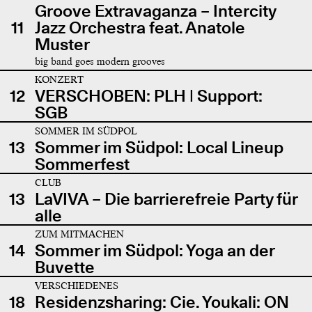
Groove Extravaganza – Intercity
11
Jazz Orchestra feat. Anatole
Muster
big band goes modern grooves
KONZERT
12
VERSCHOBEN: PLH | Support:
SGB
SOMMER IM SÜDPOL
13
Sommer im Südpol: Local Lineup
Sommerfest
CLUB
13
LaVIVA – Die barrierefreie Party für
alle
ZUM MITMACHEN
14
Sommer im Südpol: Yoga an der
Buvette
VERSCHIEDENES
18
Residenzsharing: Cie. Youkali: ON