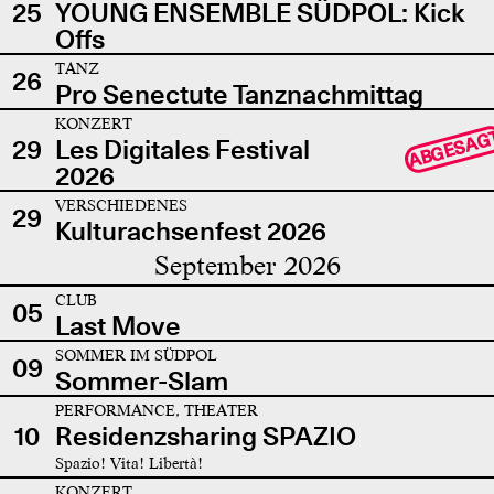
25
YOUNG ENSEMBLE SÜDPOL: Kick
Offs
TANZ
26
Pro Senectute Tanznachmittag
KONZERT
ABGESAG
29
Les Digitales Festival
2026
VERSCHIEDENES
29
Kulturachsenfest 2026
September 2026
CLUB
05
Last Move
SOMMER IM SÜDPOL
09
Sommer-Slam
PERFORMANCE, THEATER
10
Residenzsharing SPAZIO
Spazio! Vita! Libertà!
KONZERT