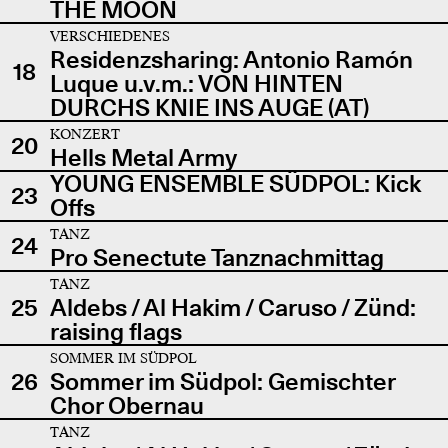
THE MOON
VERSCHIEDENES
Residenzsharing: Antonio Ramón
18
Luque u.v.m.: VON HINTEN
DURCHS KNIE INS AUGE (AT)
KONZERT
20
Hells Metal Army
YOUNG ENSEMBLE SÜDPOL: Kick
23
Offs
TANZ
24
Pro Senectute Tanznachmittag
TANZ
25
Aldebs / Al Hakim / Caruso / Zünd:
raising flags
SOMMER IM SÜDPOL
26
Sommer im Südpol: Gemischter
Chor Obernau
TANZ