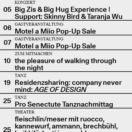
KONZERT
05
Big Zis & Big Hug Experience |
Support: Skinny Bird & Taranja Wu
GASTVERANSTALTUNG
06
Motel a Miio Pop-Up Sale
GASTVERANSTALTUNG
07
Motel a Miio Pop-Up Sale
ZUM MITMACHEN
10
the pleasure of walking through
the night
TANZ
19
Residenzsharing: company never
mind:
AGE OF DESIGN
TANZ
25
Pro Senectute Tanznachmittag
THEATER
fleischlin/meser mit ruocco,
kannewurf, ammann, brechbühl,
25