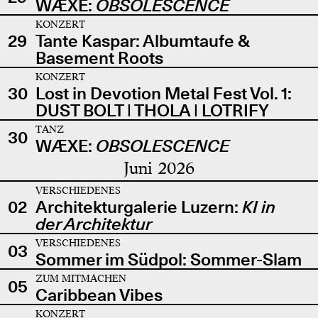
WÆXE:
OBSOLESCENCE
KONZERT
29
Tante Kaspar: Albumtaufe &
Basement Roots
KONZERT
30
Lost in Devotion Metal Fest Vol. 1:
DUST BOLT | THOLA | LOTRIFY
TANZ
30
WÆXE:
OBSOLESCENCE
Juni 2026
VERSCHIEDENES
02
Architekturgalerie Luzern:
KI in
der Architektur
VERSCHIEDENES
03
Sommer im Südpol: Sommer-Slam
ZUM MITMACHEN
05
Caribbean Vibes
KONZERT