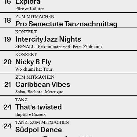
16
Explora
Pilze & Kräuter
ZUM MITMACHEN
18
Pro Senectute Tanznachmittag
KONZERT
19
Intercity Jazz Nights
SIGNAL! – Beromünster with Peter Zihlmann
KONZERT
20
Nicky B Fly
Wo chumi her Tour
ZUM MITMACHEN
21
Caribbean Vibes
Salsa, Bachata, Merengue
TANZ
24
That's twisted
Baptiste Cazaux
TANZ, ZUM MITMACHEN
24
Südpol Dance