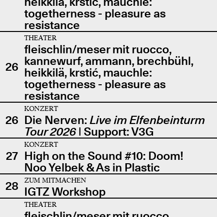
heikkilä, krstić, mauchle:
togetherness - pleasure as
resistance
THEATER
fleischlin/meser mit ruocco,
kannewurf, ammann, brechbühl,
26
heikkilä, krstić, mauchle:
togetherness - pleasure as
resistance
KONZERT
26
Die Nerven:
Live im Elfenbeinturm
Tour 2026
| Support: V3G
KONZERT
27
High on the Sound #10: Doom!
Noo Yelbek & As in Plastic
ZUM MITMACHEN
28
IGTZ Workshop
THEATER
fleischlin/meser mit ruocco,