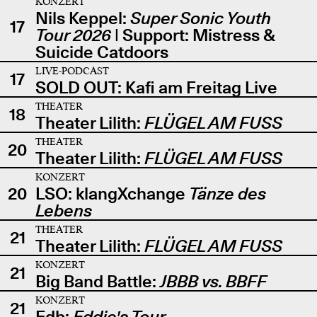
KONZERT
Nils Keppel:
Super Sonic Youth
17
Tour 2026
| Support: Mistress &
Suicide Catdoors
LIVE-PODCAST
17
SOLD OUT: Kafi am Freitag Live
THEATER
18
Theater Lilith:
FLÜGEL AM FUSS
THEATER
20
Theater Lilith:
FLÜGEL AM FUSS
KONZERT
20
LSO: klangXchange
Tänze des
Lebens
THEATER
21
Theater Lilith:
FLÜGEL AM FUSS
KONZERT
21
Big Band Battle:
JBBB vs. BBFF
KONZERT
21
Edb:
Eddie's Tour