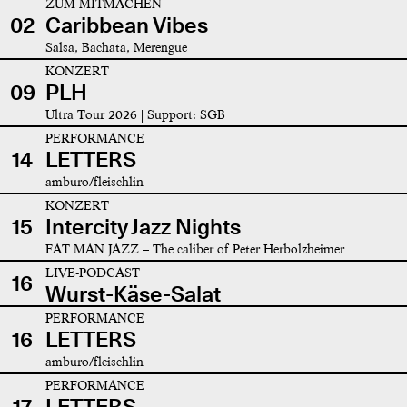
ZUM MITMACHEN
02
Caribbean Vibes
Salsa, Bachata, Merengue
KONZERT
09
PLH
Ultra Tour 2026 | Support: SGB
PERFORMANCE
14
LETTERS
amburo/fleischlin
KONZERT
15
Intercity Jazz Nights
FAT MAN JAZZ – The caliber of Peter Herbolzheimer
LIVE-PODCAST
16
Wurst-Käse-Salat
PERFORMANCE
16
LETTERS
amburo/fleischlin
PERFORMANCE
17
LETTERS