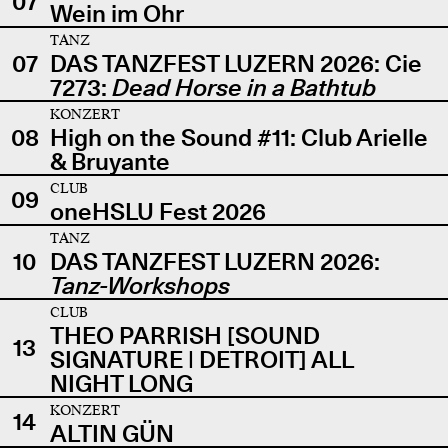
07
Wein im Ohr
TANZ
07
DAS TANZFEST LUZERN 2026: Cie
7273:
Dead Horse in a Bathtub
KONZERT
08
High on the Sound #11: Club Arielle
& Bruyante
CLUB
09
oneHSLU Fest 2026
TANZ
10
DAS TANZFEST LUZERN 2026:
Tanz-Workshops
CLUB
THEO PARRISH [SOUND
13
SIGNATURE | DETROIT] ALL
NIGHT LONG
KONZERT
14
ALTIN GÜN