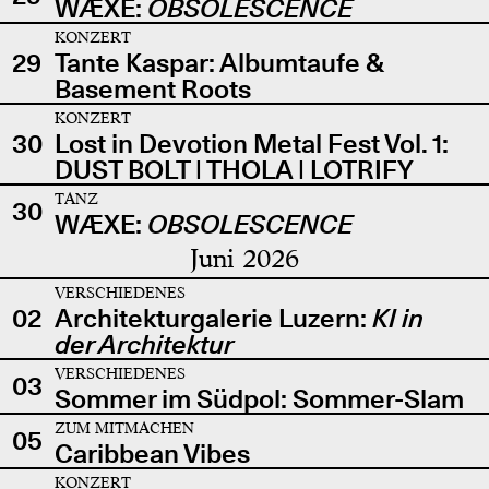
WÆXE:
OBSOLESCENCE
KONZERT
29
Tante Kaspar: Albumtaufe &
Basement Roots
KONZERT
30
Lost in Devotion Metal Fest Vol. 1:
DUST BOLT | THOLA | LOTRIFY
TANZ
30
WÆXE:
OBSOLESCENCE
Juni 2026
VERSCHIEDENES
02
Architekturgalerie Luzern:
KI in
der Architektur
VERSCHIEDENES
03
Sommer im Südpol: Sommer-Slam
ZUM MITMACHEN
05
Caribbean Vibes
KONZERT