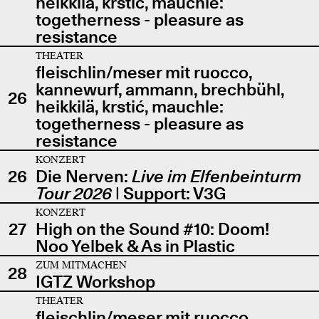
heikkilä, krstić, mauchle:
togetherness - pleasure as
resistance
THEATER
fleischlin/meser mit ruocco,
kannewurf, ammann, brechbühl,
26
heikkilä, krstić, mauchle:
togetherness - pleasure as
resistance
KONZERT
26
Die Nerven:
Live im Elfenbeinturm
Tour 2026
| Support: V3G
KONZERT
27
High on the Sound #10: Doom!
Noo Yelbek & As in Plastic
ZUM MITMACHEN
28
IGTZ Workshop
THEATER
fleischlin/meser mit ruocco,