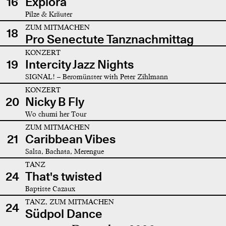
16
Explora
Pilze & Kräuter
ZUM MITMACHEN
18
Pro Senectute Tanznachmittag
KONZERT
19
Intercity Jazz Nights
SIGNAL! – Beromünster with Peter Zihlmann
KONZERT
20
Nicky B Fly
Wo chumi her Tour
ZUM MITMACHEN
21
Caribbean Vibes
Salsa, Bachata, Merengue
TANZ
24
That's twisted
Baptiste Cazaux
TANZ, ZUM MITMACHEN
24
Südpol Dance