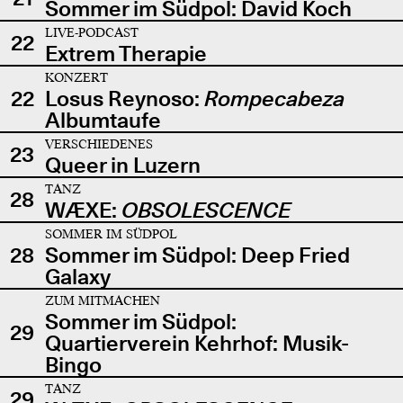
Sommer im Südpol: David Koch
LIVE-PODCAST
22
Extrem Therapie
KONZERT
22
Losus Reynoso:
Rompecabeza
Albumtaufe
VERSCHIEDENES
23
Queer in Luzern
TANZ
28
WÆXE:
OBSOLESCENCE
SOMMER IM SÜDPOL
28
Sommer im Südpol: Deep Fried
Galaxy
ZUM MITMACHEN
Sommer im Südpol:
29
Quartierverein Kehrhof: Musik-
Bingo
TANZ
29