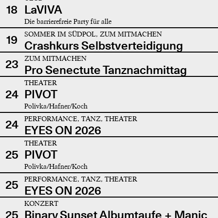
18
LaVIVA
Die barrierefreie Party für alle
SOMMER IM SÜDPOL, ZUM MITMACHEN
19
Crashkurs Selbstverteidigung
ZUM MITMACHEN
23
Pro Senectute Tanznachmittag
THEATER
24
PIVOT
Polivka/Hafner/Koch
PERFORMANCE, TANZ, THEATER
24
EYES ON 2026
THEATER
25
PIVOT
Polivka/Hafner/Koch
PERFORMANCE, TANZ, THEATER
25
EYES ON 2026
KONZERT
25
Binary Sunset Albumtaufe + Manic