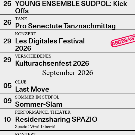
25
YOUNG ENSEMBLE SÜDPOL: Kick
Offs
TANZ
26
Pro Senectute Tanznachmittag
KONZERT
ABGESAG
29
Les Digitales Festival
2026
VERSCHIEDENES
29
Kulturachsenfest 2026
September 2026
CLUB
05
Last Move
SOMMER IM SÜDPOL
09
Sommer-Slam
PERFORMANCE, THEATER
10
Residenzsharing SPAZIO
Spazio! Vita! Libertà!
KONZERT