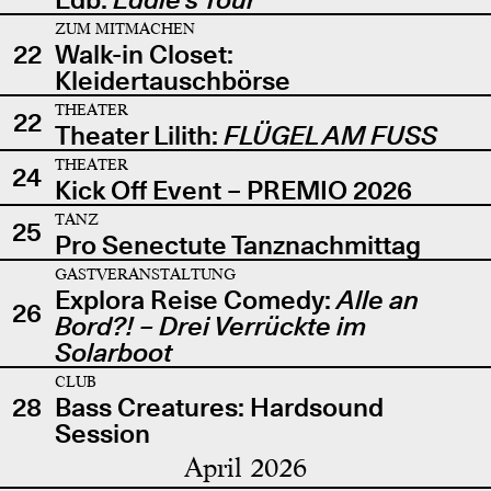
ZUM MITMACHEN
22
Walk-in Closet:
Kleidertauschbörse
THEATER
22
Theater Lilith:
FLÜGEL AM FUSS
THEATER
24
Kick Off Event – PREMIO 2026
TANZ
25
Pro Senectute Tanznachmittag
GASTVERANSTALTUNG
Explora Reise Comedy:
Alle an
26
Bord?! – Drei Verrückte im
Solarboot
CLUB
28
Bass Creatures: Hardsound
Session
April 2026