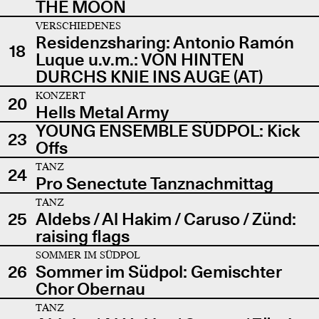
THE MOON
VERSCHIEDENES
Residenzsharing: Antonio Ramón
18
Luque u.v.m.: VON HINTEN
DURCHS KNIE INS AUGE (AT)
KONZERT
20
Hells Metal Army
YOUNG ENSEMBLE SÜDPOL: Kick
23
Offs
TANZ
24
Pro Senectute Tanznachmittag
TANZ
25
Aldebs / Al Hakim / Caruso / Zünd:
raising flags
SOMMER IM SÜDPOL
26
Sommer im Südpol: Gemischter
Chor Obernau
TANZ