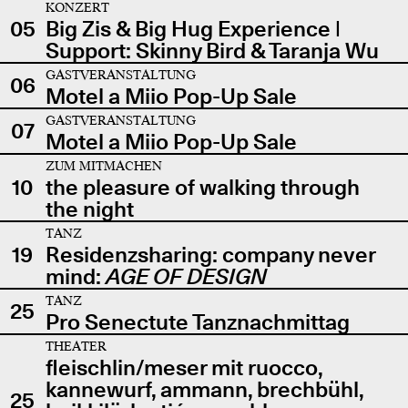
KONZERT
05
Big Zis & Big Hug Experience |
Support: Skinny Bird & Taranja Wu
GASTVERANSTALTUNG
06
Motel a Miio Pop-Up Sale
GASTVERANSTALTUNG
07
Motel a Miio Pop-Up Sale
ZUM MITMACHEN
10
the pleasure of walking through
the night
TANZ
19
Residenzsharing: company never
mind:
AGE OF DESIGN
TANZ
25
Pro Senectute Tanznachmittag
THEATER
fleischlin/meser mit ruocco,
kannewurf, ammann, brechbühl,
25