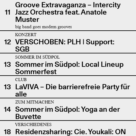
Groove Extravaganza – Intercity
11
Jazz Orchestra feat. Anatole
Muster
big band goes modern grooves
KONZERT
12
VERSCHOBEN: PLH | Support:
SGB
SOMMER IM SÜDPOL
13
Sommer im Südpol: Local Lineup
Sommerfest
CLUB
13
LaVIVA – Die barrierefreie Party für
alle
ZUM MITMACHEN
14
Sommer im Südpol: Yoga an der
Buvette
VERSCHIEDENES
18
Residenzsharing: Cie. Youkali: ON