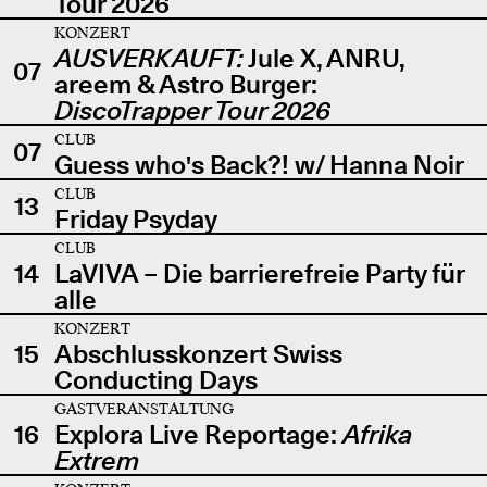
Tour 2026
KONZERT
AUSVERKAUFT:
Jule X, ANRU,
07
areem & Astro Burger:
DiscoTrapper Tour 2026
CLUB
07
Guess who's Back?! w/ Hanna Noir
CLUB
13
Friday Psyday
CLUB
14
LaVIVA – Die barrierefreie Party für
alle
KONZERT
15
Abschlusskonzert Swiss
Conducting Days
GASTVERANSTALTUNG
16
Explora Live Reportage:
Afrika
Extrem