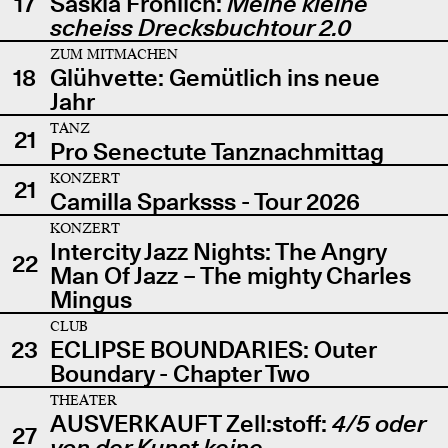
17
Saskia Fröhlich:
Meine kleine
scheiss Drecksbuchtour 2.0
ZUM MITMACHEN
18
Glühvette: Gemütlich ins neue
Jahr
TANZ
21
Pro Senectute Tanznachmittag
KONZERT
21
Camilla Sparksss - Tour 2026
KONZERT
Intercity Jazz Nights: The Angry
22
Man Of Jazz – The mighty Charles
Mingus
CLUB
23
ECLIPSE BOUNDARIES: Outer
Boundary - Chapter Two
THEATER
AUSVERKAUFT Zell:stoff:
4/5 oder
27
von der Kunst keine