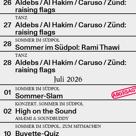
26
Aldebs / Al Hakim / Caruso / Zünd:
raising flags
TANZ
27
Aldebs / Al Hakim / Caruso / Zünd:
raising flags
SOMMER IM SÜDPOL
28
Sommer im Südpol: Rami Thawi
TANZ
28
Aldebs / Al Hakim / Caruso / Zünd:
raising flags
Juli 2026
SOMMER IM SÜDPOL
ABGESAG
01
Sommer-Slam
KONZERT, SOMMER IM SÜDPOL
02
High on the Sound
AMÆMI & SOUNDBUDDY
SOMMER IM SÜDPOL, ZUM MITMACHEN
10
Buvette-Quiz