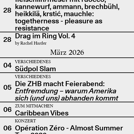
kannewurf, ammann, brechbühl,
28
heikkilä, krstić, mauchle:
togetherness - pleasure as
resistance
Drag im Ring Vol. 4
28
by Rachel Harder
März 2026
VERSCHIEDENES
04
Südpol Slam
VERSCHIEDENES
Die ZHB macht Feierabend:
05
Entfremdung – warum Amerika
sich (und uns) abhanden kommt
ZUM MITMACHEN
06
Caribbean Vibes
KONZERT
06
Opération Zéro - Almost Summer