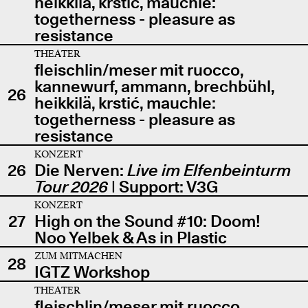
heikkilä, krstić, mauchle:
togetherness - pleasure as
resistance
THEATER
fleischlin/meser mit ruocco,
kannewurf, ammann, brechbühl,
26
heikkilä, krstić, mauchle:
togetherness - pleasure as
resistance
KONZERT
26
Die Nerven:
Live im Elfenbeinturm
Tour 2026
| Support: V3G
KONZERT
27
High on the Sound #10: Doom!
Noo Yelbek & As in Plastic
ZUM MITMACHEN
28
IGTZ Workshop
THEATER
fleischlin/meser mit ruocco,