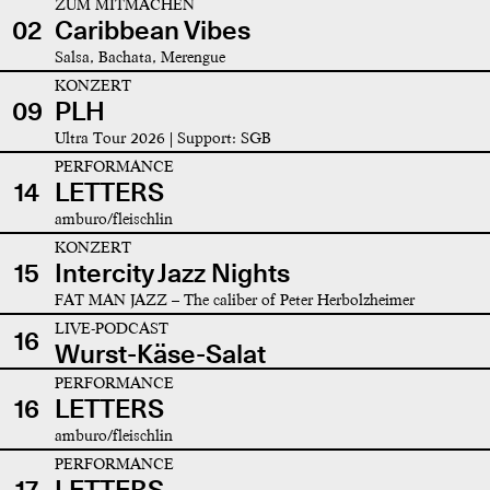
ZUM MITMACHEN
02
Caribbean Vibes
Salsa, Bachata, Merengue
KONZERT
09
PLH
Ultra Tour 2026 | Support: SGB
PERFORMANCE
14
LETTERS
amburo/fleischlin
KONZERT
15
Intercity Jazz Nights
FAT MAN JAZZ – The caliber of Peter Herbolzheimer
LIVE-PODCAST
16
Wurst-Käse-Salat
PERFORMANCE
16
LETTERS
amburo/fleischlin
PERFORMANCE
17
LETTERS