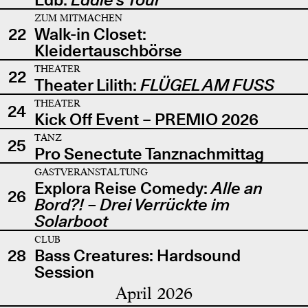
ZUM MITMACHEN
22
Walk-in Closet:
Kleidertauschbörse
THEATER
22
Theater Lilith:
FLÜGEL AM FUSS
THEATER
24
Kick Off Event – PREMIO 2026
TANZ
25
Pro Senectute Tanznachmittag
GASTVERANSTALTUNG
Explora Reise Comedy:
Alle an
26
Bord?! – Drei Verrückte im
Solarboot
CLUB
28
Bass Creatures: Hardsound
Session
April 2026