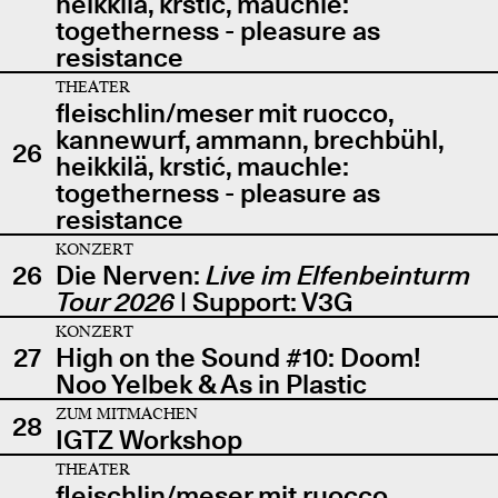
heikkilä, krstić, mauchle:
togetherness - pleasure as
resistance
THEATER
fleischlin/meser mit ruocco,
kannewurf, ammann, brechbühl,
26
heikkilä, krstić, mauchle:
togetherness - pleasure as
resistance
KONZERT
26
Die Nerven:
Live im Elfenbeinturm
Tour 2026
| Support: V3G
KONZERT
27
High on the Sound #10: Doom!
Noo Yelbek & As in Plastic
ZUM MITMACHEN
28
IGTZ Workshop
THEATER
fleischlin/meser mit ruocco,