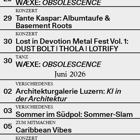
WÆXE:
OBSOLESCENCE
KONZERT
29
Tante Kaspar: Albumtaufe &
Basement Roots
KONZERT
30
Lost in Devotion Metal Fest Vol. 1:
DUST BOLT | THOLA | LOTRIFY
TANZ
30
WÆXE:
OBSOLESCENCE
Juni 2026
VERSCHIEDENES
02
Architekturgalerie Luzern:
KI in
der Architektur
VERSCHIEDENES
03
Sommer im Südpol: Sommer-Slam
ZUM MITMACHEN
05
Caribbean Vibes
KONZERT