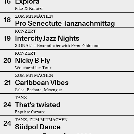
16
Explora
Pilze & Kräuter
ZUM MITMACHEN
18
Pro Senectute Tanznachmittag
KONZERT
19
Intercity Jazz Nights
SIGNAL! – Beromünster with Peter Zihlmann
KONZERT
20
Nicky B Fly
Wo chumi her Tour
ZUM MITMACHEN
21
Caribbean Vibes
Salsa, Bachata, Merengue
TANZ
24
That's twisted
Baptiste Cazaux
TANZ, ZUM MITMACHEN
24
Südpol Dance