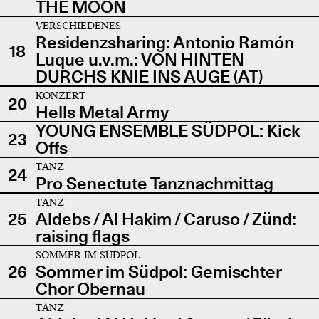
THE MOON
VERSCHIEDENES
Residenzsharing: Antonio Ramón
18
Luque u.v.m.: VON HINTEN
DURCHS KNIE INS AUGE (AT)
KONZERT
20
Hells Metal Army
YOUNG ENSEMBLE SÜDPOL: Kick
23
Offs
TANZ
24
Pro Senectute Tanznachmittag
TANZ
25
Aldebs / Al Hakim / Caruso / Zünd:
raising flags
SOMMER IM SÜDPOL
26
Sommer im Südpol: Gemischter
Chor Obernau
TANZ