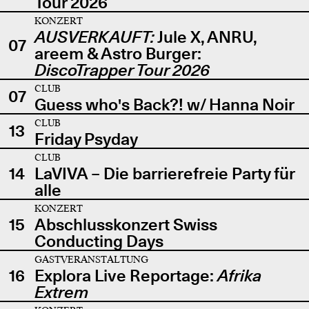
Tour 2026
KONZERT
AUSVERKAUFT:
Jule X, ANRU,
07
areem & Astro Burger:
DiscoTrapper Tour 2026
CLUB
07
Guess who's Back?! w/ Hanna Noir
CLUB
13
Friday Psyday
CLUB
14
LaVIVA – Die barrierefreie Party für
alle
KONZERT
15
Abschlusskonzert Swiss
Conducting Days
GASTVERANSTALTUNG
16
Explora Live Reportage:
Afrika
Extrem