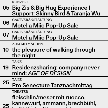
KONZERT
05
Big Zis & Big Hug Experience |
Support: Skinny Bird & Taranja Wu
GASTVERANSTALTUNG
06
Motel a Miio Pop-Up Sale
GASTVERANSTALTUNG
07
Motel a Miio Pop-Up Sale
ZUM MITMACHEN
10
the pleasure of walking through
the night
TANZ
19
Residenzsharing: company never
mind:
AGE OF DESIGN
TANZ
25
Pro Senectute Tanznachmittag
THEATER
fleischlin/meser mit ruocco,
kannewurf, ammann, brechbühl,
25