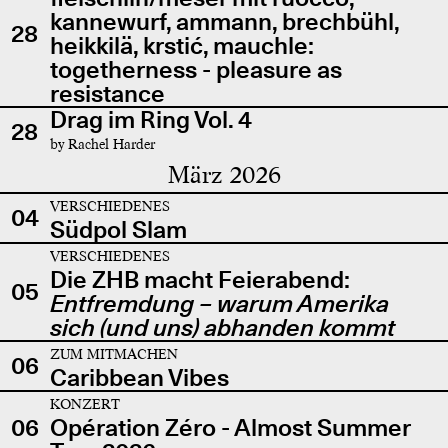
kannewurf, ammann, brechbühl,
28
heikkilä, krstić, mauchle:
togetherness - pleasure as
resistance
Drag im Ring Vol. 4
28
by Rachel Harder
März 2026
VERSCHIEDENES
04
Südpol Slam
VERSCHIEDENES
Die ZHB macht Feierabend:
05
Entfremdung – warum Amerika
sich (und uns) abhanden kommt
ZUM MITMACHEN
06
Caribbean Vibes
KONZERT
06
Opération Zéro - Almost Summer