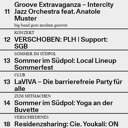
Groove Extravaganza – Intercity
11
Jazz Orchestra feat. Anatole
Muster
big band goes modern grooves
KONZERT
12
VERSCHOBEN: PLH | Support:
SGB
SOMMER IM SÜDPOL
13
Sommer im Südpol: Local Lineup
Sommerfest
CLUB
13
LaVIVA – Die barrierefreie Party für
alle
ZUM MITMACHEN
14
Sommer im Südpol: Yoga an der
Buvette
VERSCHIEDENES
18
Residenzsharing: Cie. Youkali: ON