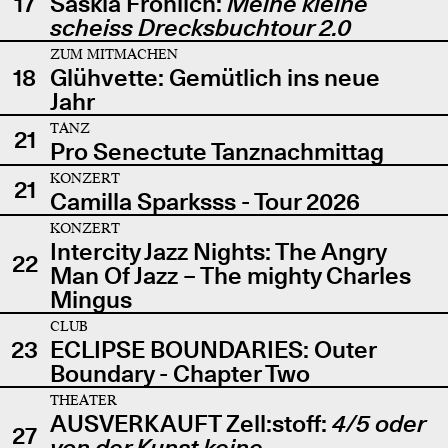
17
Saskia Fröhlich:
Meine kleine
scheiss Drecksbuchtour 2.0
ZUM MITMACHEN
18
Glühvette: Gemütlich ins neue
Jahr
TANZ
21
Pro Senectute Tanznachmittag
KONZERT
21
Camilla Sparksss - Tour 2026
KONZERT
Intercity Jazz Nights: The Angry
22
Man Of Jazz – The mighty Charles
Mingus
CLUB
23
ECLIPSE BOUNDARIES: Outer
Boundary - Chapter Two
THEATER
AUSVERKAUFT Zell:stoff:
4/5 oder
27
von der Kunst keine