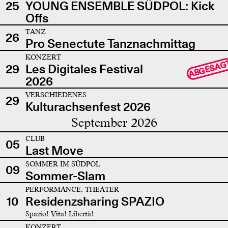
25
YOUNG ENSEMBLE SÜDPOL: Kick
Offs
TANZ
26
Pro Senectute Tanznachmittag
KONZERT
ABGESAG
29
Les Digitales Festival
2026
VERSCHIEDENES
29
Kulturachsenfest 2026
September 2026
CLUB
05
Last Move
SOMMER IM SÜDPOL
09
Sommer-Slam
PERFORMANCE, THEATER
10
Residenzsharing SPAZIO
Spazio! Vita! Libertà!
KONZERT