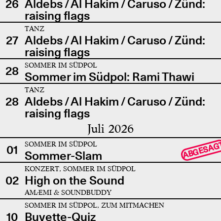
26
Aldebs / Al Hakim / Caruso / Zünd:
raising flags
TANZ
27
Aldebs / Al Hakim / Caruso / Zünd:
raising flags
SOMMER IM SÜDPOL
28
Sommer im Südpol: Rami Thawi
TANZ
28
Aldebs / Al Hakim / Caruso / Zünd:
raising flags
Juli 2026
SOMMER IM SÜDPOL
ABGESAG
01
Sommer-Slam
KONZERT, SOMMER IM SÜDPOL
02
High on the Sound
AMÆMI & SOUNDBUDDY
SOMMER IM SÜDPOL, ZUM MITMACHEN
10
Buvette-Quiz