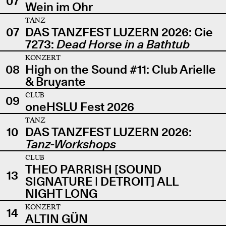
07
Wein im Ohr
TANZ
07
DAS TANZFEST LUZERN 2026: Cie
7273:
Dead Horse in a Bathtub
KONZERT
08
High on the Sound #11: Club Arielle
& Bruyante
CLUB
09
oneHSLU Fest 2026
TANZ
10
DAS TANZFEST LUZERN 2026:
Tanz-Workshops
CLUB
THEO PARRISH [SOUND
13
SIGNATURE | DETROIT] ALL
NIGHT LONG
KONZERT
14
ALTIN GÜN