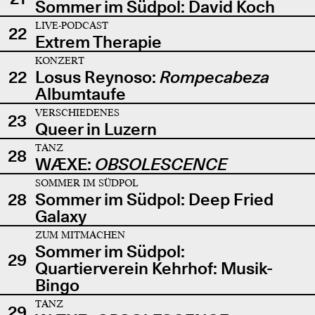
Sommer im Südpol: David Koch
LIVE-PODCAST
22
Extrem Therapie
KONZERT
22
Losus Reynoso:
Rompecabeza
Albumtaufe
VERSCHIEDENES
23
Queer in Luzern
TANZ
28
WÆXE:
OBSOLESCENCE
SOMMER IM SÜDPOL
28
Sommer im Südpol: Deep Fried
Galaxy
ZUM MITMACHEN
Sommer im Südpol:
29
Quartierverein Kehrhof: Musik-
Bingo
TANZ
29