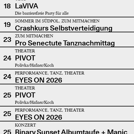
18
LaVIVA
Die barrierefreie Party für alle
SOMMER IM SÜDPOL, ZUM MITMACHEN
19
Crashkurs Selbstverteidigung
ZUM MITMACHEN
23
Pro Senectute Tanznachmittag
THEATER
24
PIVOT
Polivka/Hafner/Koch
PERFORMANCE, TANZ, THEATER
24
EYES ON 2026
THEATER
25
PIVOT
Polivka/Hafner/Koch
PERFORMANCE, TANZ, THEATER
25
EYES ON 2026
KONZERT
25
Binary Sunset Albumtaufe + Manic