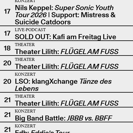
KONZERT
Nils Keppel:
Super Sonic Youth
17
Tour 2026
| Support: Mistress &
Suicide Catdoors
LIVE-PODCAST
17
SOLD OUT: Kafi am Freitag Live
THEATER
18
Theater Lilith:
FLÜGEL AM FUSS
THEATER
20
Theater Lilith:
FLÜGEL AM FUSS
KONZERT
20
LSO: klangXchange
Tänze des
Lebens
THEATER
21
Theater Lilith:
FLÜGEL AM FUSS
KONZERT
21
Big Band Battle:
JBBB vs. BBFF
KONZERT
21
Edb:
Eddie's Tour