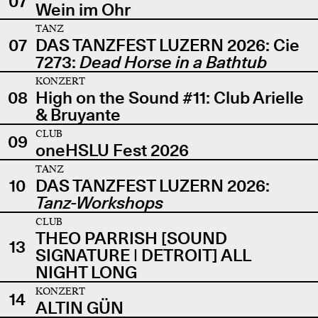
07
Wein im Ohr
TANZ
07
DAS TANZFEST LUZERN 2026: Cie
7273:
Dead Horse in a Bathtub
KONZERT
08
High on the Sound #11: Club Arielle
& Bruyante
CLUB
09
oneHSLU Fest 2026
TANZ
10
DAS TANZFEST LUZERN 2026:
Tanz-Workshops
CLUB
THEO PARRISH [SOUND
13
SIGNATURE | DETROIT] ALL
NIGHT LONG
KONZERT
14
ALTIN GÜN