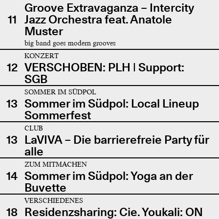
Groove Extravaganza – Intercity
11
Jazz Orchestra feat. Anatole
Muster
big band goes modern grooves
KONZERT
12
VERSCHOBEN: PLH | Support:
SGB
SOMMER IM SÜDPOL
13
Sommer im Südpol: Local Lineup
Sommerfest
CLUB
13
LaVIVA – Die barrierefreie Party für
alle
ZUM MITMACHEN
14
Sommer im Südpol: Yoga an der
Buvette
VERSCHIEDENES
18
Residenzsharing: Cie. Youkali: ON