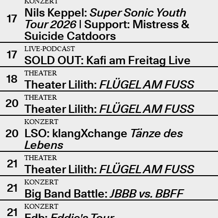
KONZERT
Nils Keppel:
Super Sonic Youth
17
Tour 2026
| Support: Mistress &
Suicide Catdoors
LIVE-PODCAST
17
SOLD OUT: Kafi am Freitag Live
THEATER
18
Theater Lilith:
FLÜGEL AM FUSS
THEATER
20
Theater Lilith:
FLÜGEL AM FUSS
KONZERT
20
LSO: klangXchange
Tänze des
Lebens
THEATER
21
Theater Lilith:
FLÜGEL AM FUSS
KONZERT
21
Big Band Battle:
JBBB vs. BBFF
KONZERT
21
Edb:
Eddie's Tour