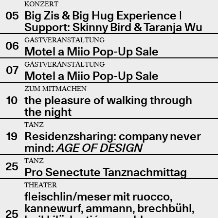
KONZERT
05
Big Zis & Big Hug Experience |
Support: Skinny Bird & Taranja Wu
GASTVERANSTALTUNG
06
Motel a Miio Pop-Up Sale
GASTVERANSTALTUNG
07
Motel a Miio Pop-Up Sale
ZUM MITMACHEN
10
the pleasure of walking through
the night
TANZ
19
Residenzsharing: company never
mind:
AGE OF DESIGN
TANZ
25
Pro Senectute Tanznachmittag
THEATER
fleischlin/meser mit ruocco,
kannewurf, ammann, brechbühl,
25