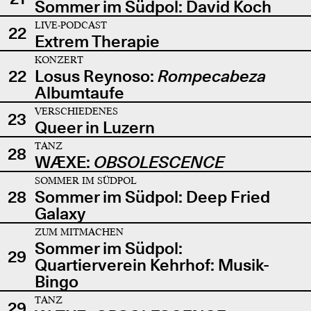
Sommer im Südpol: David Koch
LIVE-PODCAST
22
Extrem Therapie
KONZERT
22
Losus Reynoso:
Rompecabeza
Albumtaufe
VERSCHIEDENES
23
Queer in Luzern
TANZ
28
WÆXE:
OBSOLESCENCE
SOMMER IM SÜDPOL
28
Sommer im Südpol: Deep Fried
Galaxy
ZUM MITMACHEN
Sommer im Südpol:
29
Quartierverein Kehrhof: Musik-
Bingo
TANZ
29