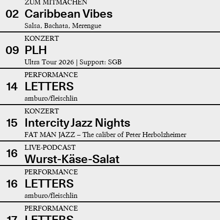
ZUM MITMACHEN
02
Caribbean Vibes
Salsa, Bachata, Merengue
KONZERT
09
PLH
Ultra Tour 2026 | Support: SGB
PERFORMANCE
14
LETTERS
amburo/fleischlin
KONZERT
15
Intercity Jazz Nights
FAT MAN JAZZ – The caliber of Peter Herbolzheimer
LIVE-PODCAST
16
Wurst-Käse-Salat
PERFORMANCE
16
LETTERS
amburo/fleischlin
PERFORMANCE
17
LETTERS