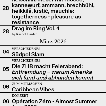
kannewurf, ammann, brechbühl,
28
heikkilä, krstić, mauchle:
togetherness - pleasure as
resistance
Drag im Ring Vol. 4
28
by Rachel Harder
März 2026
VERSCHIEDENES
04
Südpol Slam
VERSCHIEDENES
Die ZHB macht Feierabend:
05
Entfremdung – warum Amerika
sich (und uns) abhanden kommt
ZUM MITMACHEN
06
Caribbean Vibes
KONZERT
06
Opération Zéro - Almost Summer