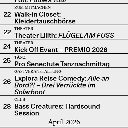
ZUM MITMACHEN
22
Walk-in Closet:
Kleidertauschbörse
THEATER
22
Theater Lilith:
FLÜGEL AM FUSS
THEATER
24
Kick Off Event – PREMIO 2026
TANZ
25
Pro Senectute Tanznachmittag
GASTVERANSTALTUNG
Explora Reise Comedy:
Alle an
26
Bord?! – Drei Verrückte im
Solarboot
CLUB
28
Bass Creatures: Hardsound
Session
April 2026