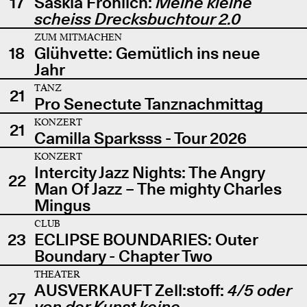
17
Saskia Fröhlich:
Meine kleine
scheiss Drecksbuchtour 2.0
ZUM MITMACHEN
18
Glühvette: Gemütlich ins neue
Jahr
TANZ
21
Pro Senectute Tanznachmittag
KONZERT
21
Camilla Sparksss - Tour 2026
KONZERT
Intercity Jazz Nights: The Angry
22
Man Of Jazz – The mighty Charles
Mingus
CLUB
23
ECLIPSE BOUNDARIES: Outer
Boundary - Chapter Two
THEATER
AUSVERKAUFT Zell:stoff:
4/5 oder
27
von der Kunst keine