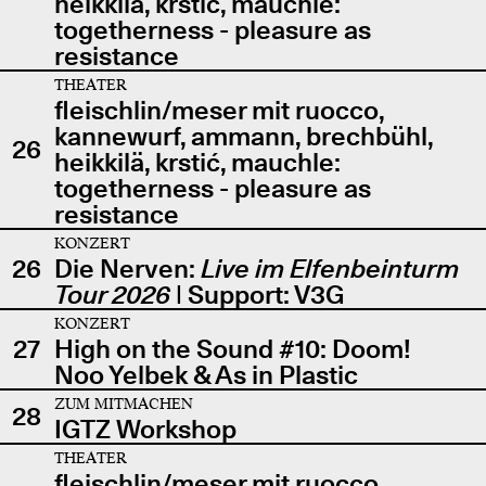
heikkilä, krstić, mauchle:
togetherness - pleasure as
resistance
THEATER
fleischlin/meser mit ruocco,
kannewurf, ammann, brechbühl,
26
heikkilä, krstić, mauchle:
togetherness - pleasure as
resistance
KONZERT
26
Die Nerven:
Live im Elfenbeinturm
Tour 2026
| Support: V3G
KONZERT
27
High on the Sound #10: Doom!
Noo Yelbek & As in Plastic
ZUM MITMACHEN
28
IGTZ Workshop
THEATER
fleischlin/meser mit ruocco,