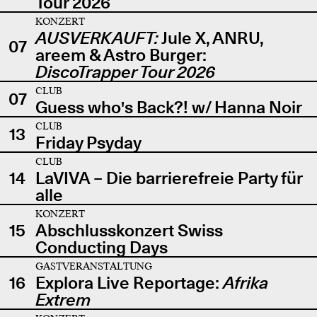
Tour 2026
KONZERT
AUSVERKAUFT:
Jule X, ANRU,
07
areem & Astro Burger:
DiscoTrapper Tour 2026
CLUB
07
Guess who's Back?! w/ Hanna Noir
CLUB
13
Friday Psyday
CLUB
14
LaVIVA – Die barrierefreie Party für
alle
KONZERT
15
Abschlusskonzert Swiss
Conducting Days
GASTVERANSTALTUNG
16
Explora Live Reportage:
Afrika
Extrem