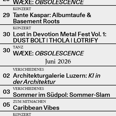
WÆXE:
OBSOLESCENCE
KONZERT
29
Tante Kaspar: Albumtaufe &
Basement Roots
KONZERT
30
Lost in Devotion Metal Fest Vol. 1:
DUST BOLT | THOLA | LOTRIFY
TANZ
30
WÆXE:
OBSOLESCENCE
Juni 2026
VERSCHIEDENES
02
Architekturgalerie Luzern:
KI in
der Architektur
VERSCHIEDENES
03
Sommer im Südpol: Sommer-Slam
ZUM MITMACHEN
05
Caribbean Vibes
KONZERT