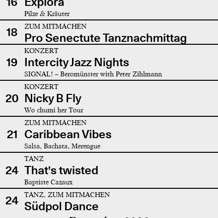
16
Explora
Pilze & Kräuter
ZUM MITMACHEN
18
Pro Senectute Tanznachmittag
KONZERT
19
Intercity Jazz Nights
SIGNAL! – Beromünster with Peter Zihlmann
KONZERT
20
Nicky B Fly
Wo chumi her Tour
ZUM MITMACHEN
21
Caribbean Vibes
Salsa, Bachata, Merengue
TANZ
24
That's twisted
Baptiste Cazaux
TANZ, ZUM MITMACHEN
24
Südpol Dance