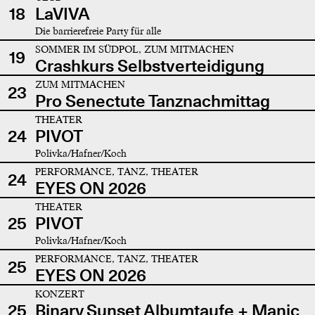
18
LaVIVA
Die barrierefreie Party für alle
SOMMER IM SÜDPOL, ZUM MITMACHEN
19
Crashkurs Selbstverteidigung
ZUM MITMACHEN
23
Pro Senectute Tanznachmittag
THEATER
24
PIVOT
Polivka/Hafner/Koch
PERFORMANCE, TANZ, THEATER
24
EYES ON 2026
THEATER
25
PIVOT
Polivka/Hafner/Koch
PERFORMANCE, TANZ, THEATER
25
EYES ON 2026
KONZERT
25
Binary Sunset Albumtaufe + Manic