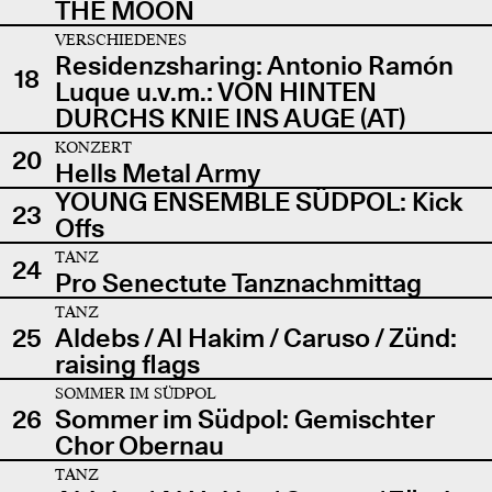
THE MOON
VERSCHIEDENES
Residenzsharing: Antonio Ramón
18
Luque u.v.m.: VON HINTEN
DURCHS KNIE INS AUGE (AT)
KONZERT
20
Hells Metal Army
YOUNG ENSEMBLE SÜDPOL: Kick
23
Offs
TANZ
24
Pro Senectute Tanznachmittag
TANZ
25
Aldebs / Al Hakim / Caruso / Zünd:
raising flags
SOMMER IM SÜDPOL
26
Sommer im Südpol: Gemischter
Chor Obernau
TANZ