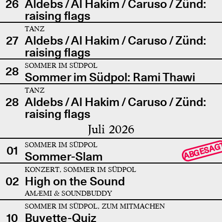
26
Aldebs / Al Hakim / Caruso / Zünd:
raising flags
TANZ
27
Aldebs / Al Hakim / Caruso / Zünd:
raising flags
SOMMER IM SÜDPOL
28
Sommer im Südpol: Rami Thawi
TANZ
28
Aldebs / Al Hakim / Caruso / Zünd:
raising flags
Juli 2026
SOMMER IM SÜDPOL
ABGESAG
01
Sommer-Slam
KONZERT, SOMMER IM SÜDPOL
02
High on the Sound
AMÆMI & SOUNDBUDDY
SOMMER IM SÜDPOL, ZUM MITMACHEN
10
Buvette-Quiz