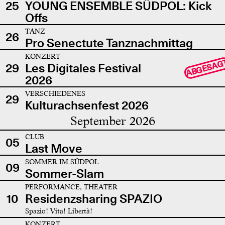
25
YOUNG ENSEMBLE SÜDPOL: Kick
Offs
TANZ
26
Pro Senectute Tanznachmittag
KONZERT
ABGESAG
29
Les Digitales Festival
2026
VERSCHIEDENES
29
Kulturachsenfest 2026
September 2026
CLUB
05
Last Move
SOMMER IM SÜDPOL
09
Sommer-Slam
PERFORMANCE, THEATER
10
Residenzsharing SPAZIO
Spazio! Vita! Libertà!
KONZERT