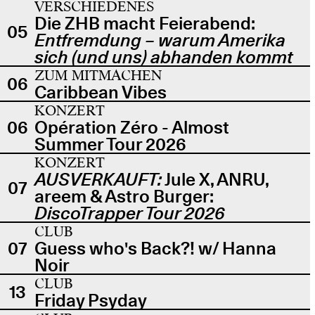
VERSCHIEDENES
Die ZHB macht Feierabend:
05
Entfremdung – warum Amerika
sich (und uns) abhanden kommt
ZUM MITMACHEN
06
Caribbean Vibes
KONZERT
06
Opération Zéro - Almost
Summer Tour 2026
KONZERT
AUSVERKAUFT:
Jule X, ANRU,
07
areem & Astro Burger:
DiscoTrapper Tour 2026
CLUB
07
Guess who's Back?! w/ Hanna
Noir
CLUB
13
Friday Psyday