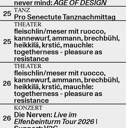
never mind:
AGE OF DESIGN
TANZ
25
Pro Senectute Tanznachmittag
THEATER
fleischlin/meser mit ruocco,
kannewurf, ammann, brechbühl,
25
heikkilä, krstić, mauchle:
togetherness - pleasure as
resistance
THEATER
fleischlin/meser mit ruocco,
kannewurf, ammann, brechbühl,
26
heikkilä, krstić, mauchle:
togetherness - pleasure as
resistance
KONZERT
Die Nerven:
Live im
26
Elfenbeinturm Tour 2026
|