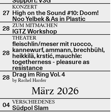
Support: V3G
KONZERT
27
High on the Sound #10: Doom!
Noo Yelbek & As in Plastic
ZUM MITMACHEN
28
IGTZ Workshop
THEATER
fleischlin/meser mit ruocco,
kannewurf, ammann, brechbühl,
28
heikkilä, krstić, mauchle:
togetherness - pleasure as
resistance
Drag im Ring Vol. 4
28
by Rachel Harder
März 2026
VERSCHIEDENES
04
Südpol Slam