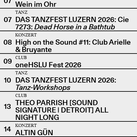
07
Wein im Ohr
TANZ
07
DAS TANZFEST LUZERN 2026: Cie
7273:
Dead Horse in a Bathtub
KONZERT
08
High on the Sound #11: Club Arielle
& Bruyante
CLUB
09
oneHSLU Fest 2026
TANZ
10
DAS TANZFEST LUZERN 2026:
Tanz-Workshops
CLUB
THEO PARRISH [SOUND
13
SIGNATURE | DETROIT] ALL
NIGHT LONG
KONZERT
14
ALTIN GÜN