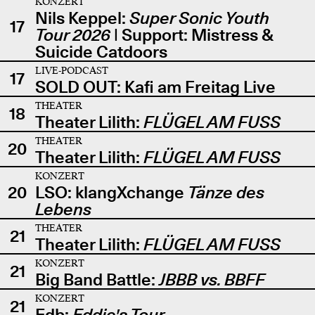
KONZERT
Nils Keppel:
Super Sonic Youth
17
Tour 2026
| Support: Mistress &
Suicide Catdoors
LIVE-PODCAST
17
SOLD OUT: Kafi am Freitag Live
THEATER
18
Theater Lilith:
FLÜGEL AM FUSS
THEATER
20
Theater Lilith:
FLÜGEL AM FUSS
KONZERT
20
LSO: klangXchange
Tänze des
Lebens
THEATER
21
Theater Lilith:
FLÜGEL AM FUSS
KONZERT
21
Big Band Battle:
JBBB vs. BBFF
KONZERT
21
Edb:
Eddie's Tour