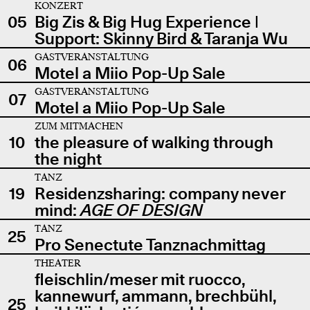
KONZERT
05
Big Zis & Big Hug Experience |
Support: Skinny Bird & Taranja Wu
GASTVERANSTALTUNG
06
Motel a Miio Pop-Up Sale
GASTVERANSTALTUNG
07
Motel a Miio Pop-Up Sale
ZUM MITMACHEN
10
the pleasure of walking through
the night
TANZ
19
Residenzsharing: company never
mind:
AGE OF DESIGN
TANZ
25
Pro Senectute Tanznachmittag
THEATER
fleischlin/meser mit ruocco,
kannewurf, ammann, brechbühl,
25