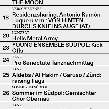
THE MOON
VERSCHIEDENES
Residenzsharing: Antonio Ramón
18
Luque u.v.m.: VON HINTEN
DURCHS KNIE INS AUGE (AT)
KONZERT
20
Hells Metal Army
YOUNG ENSEMBLE SÜDPOL: Kick
23
Offs
TANZ
24
Pro Senectute Tanznachmittag
TANZ
25
Aldebs / Al Hakim / Caruso / Zünd:
raising flags
SOMMER IM SÜDPOL
26
Sommer im Südpol: Gemischter
Chor Obernau
TANZ