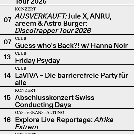
Tour 2026
KONZERT
AUSVERKAUFT:
Jule X, ANRU,
07
areem & Astro Burger:
DiscoTrapper Tour 2026
CLUB
07
Guess who's Back?! w/ Hanna Noir
CLUB
13
Friday Psyday
CLUB
14
LaVIVA – Die barrierefreie Party für
alle
KONZERT
15
Abschlusskonzert Swiss
Conducting Days
GASTVERANSTALTUNG
16
Explora Live Reportage:
Afrika
Extrem