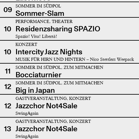
SOMMER IM SÜDPOL
09
Sommer-Slam
PERFORMANCE, THEATER
10
Residenzsharing SPAZIO
Spazio! Vita! Libertà!
KONZERT
10
Intercity Jazz Nights
MUSIK FÜR HIRN UND HINTERN – Nico Stettlers Weepack
SOMMER IM SÜDPOL, ZUM MITMACHEN
11
Bocciaturnier
SOMMER IM SÜDPOL, ZUM MITMACHEN
12
Big in Japan
GASTVERANSTALTUNG, KONZERT
12
Jazzchor Not4Sale
SwingAgain
GASTVERANSTALTUNG, KONZERT
13
Jazzchor Not4Sale
SwingAgain