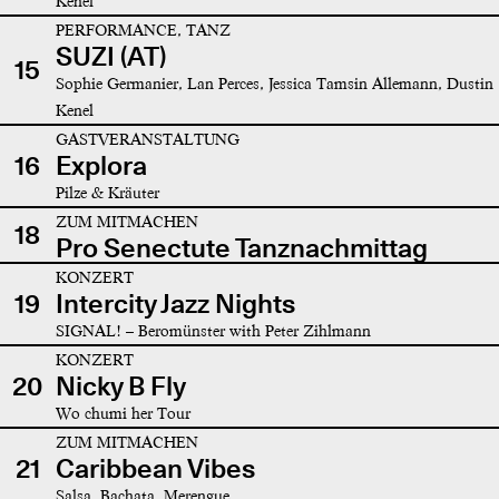
Kenel
PERFORMANCE, TANZ
SUZI (AT)
15
Sophie Germanier, Lan Perces, Jessica Tamsin Allemann, Dustin
Kenel
GASTVERANSTALTUNG
16
Explora
Pilze & Kräuter
ZUM MITMACHEN
18
Pro Senectute Tanznachmittag
KONZERT
19
Intercity Jazz Nights
SIGNAL! – Beromünster with Peter Zihlmann
KONZERT
20
Nicky B Fly
Wo chumi her Tour
ZUM MITMACHEN
21
Caribbean Vibes
Salsa, Bachata, Merengue