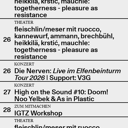
heikkilä, krstić, mauchle:
togetherness - pleasure as
resistance
THEATER
fleischlin/meser mit ruocco,
kannewurf, ammann, brechbühl,
26
heikkilä, krstić, mauchle:
togetherness - pleasure as
resistance
KONZERT
26
Die Nerven:
Live im Elfenbeinturm
Tour 2026
| Support: V3G
KONZERT
27
High on the Sound #10: Doom!
Noo Yelbek & As in Plastic
ZUM MITMACHEN
28
IGTZ Workshop
THEATER
fleischlin/meser mit ruocco,