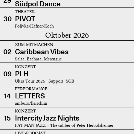
29
Südpol Dance
THEATER
30
PIVOT
Polivka/Hafner/Koch
Oktober 2026
ZUM MITMACHEN
02
Caribbean Vibes
Salsa, Bachata, Merengue
KONZERT
09
PLH
Ultra Tour 2026 | Support: SGB
PERFORMANCE
14
LETTERS
amburo/fleischlin
KONZERT
15
Intercity Jazz Nights
FAT MAN JAZZ – The caliber of Peter Herbolzheimer
LIVE-PODCAST