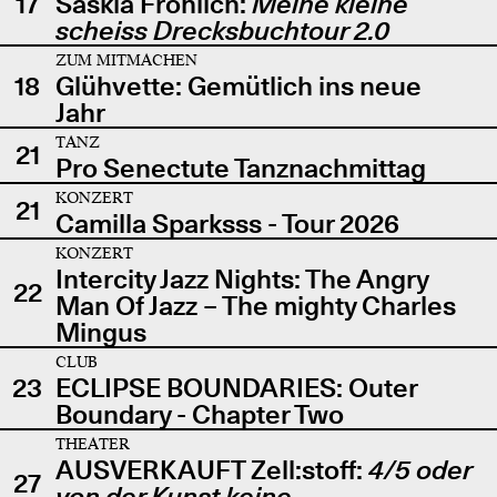
17
Saskia Fröhlich:
Meine kleine
scheiss Drecksbuchtour 2.0
ZUM MITMACHEN
18
Glühvette: Gemütlich ins neue
Jahr
TANZ
21
Pro Senectute Tanznachmittag
KONZERT
21
Camilla Sparksss - Tour 2026
KONZERT
Intercity Jazz Nights: The Angry
22
Man Of Jazz – The mighty Charles
Mingus
CLUB
23
ECLIPSE BOUNDARIES: Outer
Boundary - Chapter Two
THEATER
AUSVERKAUFT Zell:stoff:
4/5 oder
27
von der Kunst keine