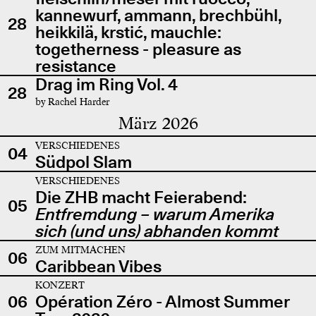
kannewurf, ammann, brechbühl,
28
heikkilä, krstić, mauchle:
togetherness - pleasure as
resistance
Drag im Ring Vol. 4
28
by Rachel Harder
März 2026
VERSCHIEDENES
04
Südpol Slam
VERSCHIEDENES
Die ZHB macht Feierabend:
05
Entfremdung – warum Amerika
sich (und uns) abhanden kommt
ZUM MITMACHEN
06
Caribbean Vibes
KONZERT
06
Opération Zéro - Almost Summer