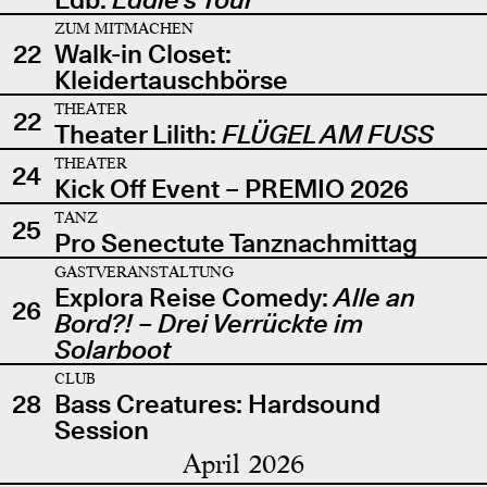
ZUM MITMACHEN
22
Walk-in Closet:
Kleidertauschbörse
THEATER
22
Theater Lilith:
FLÜGEL AM FUSS
THEATER
24
Kick Off Event – PREMIO 2026
TANZ
25
Pro Senectute Tanznachmittag
GASTVERANSTALTUNG
Explora Reise Comedy:
Alle an
26
Bord?! – Drei Verrückte im
Solarboot
CLUB
28
Bass Creatures: Hardsound
Session
April 2026