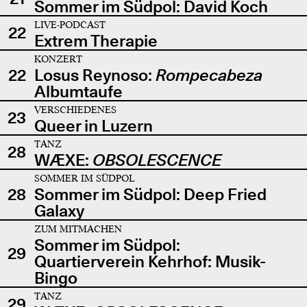
Sommer im Südpol: David Koch
LIVE-PODCAST
22
Extrem Therapie
KONZERT
22
Losus Reynoso:
Rompecabeza
Albumtaufe
VERSCHIEDENES
23
Queer in Luzern
TANZ
28
WÆXE:
OBSOLESCENCE
SOMMER IM SÜDPOL
28
Sommer im Südpol: Deep Fried
Galaxy
ZUM MITMACHEN
Sommer im Südpol:
29
Quartierverein Kehrhof: Musik-
Bingo
TANZ
29