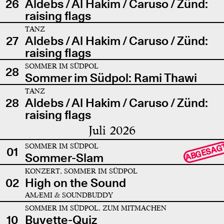
26
Aldebs / Al Hakim / Caruso / Zünd:
raising flags
TANZ
27
Aldebs / Al Hakim / Caruso / Zünd:
raising flags
SOMMER IM SÜDPOL
28
Sommer im Südpol: Rami Thawi
TANZ
28
Aldebs / Al Hakim / Caruso / Zünd:
raising flags
Juli 2026
SOMMER IM SÜDPOL
ABGESAG
01
Sommer-Slam
KONZERT, SOMMER IM SÜDPOL
02
High on the Sound
AMÆMI & SOUNDBUDDY
SOMMER IM SÜDPOL, ZUM MITMACHEN
10
Buvette-Quiz