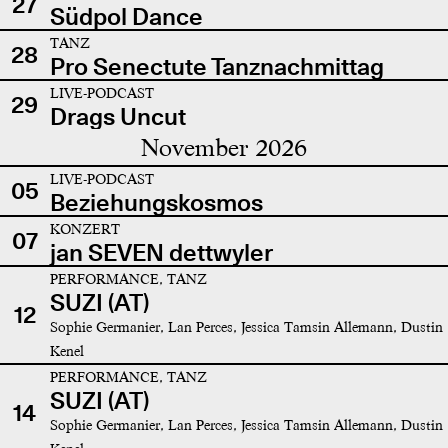
27
Südpol Dance
TANZ
28
Pro Senectute Tanznachmittag
LIVE-PODCAST
29
Drags Uncut
November 2026
LIVE-PODCAST
05
Beziehungskosmos
KONZERT
07
jan SEVEN dettwyler
PERFORMANCE, TANZ
SUZI (AT)
12
Sophie Germanier, Lan Perces, Jessica Tamsin Allemann, Dustin
Kenel
PERFORMANCE, TANZ
SUZI (AT)
14
Sophie Germanier, Lan Perces, Jessica Tamsin Allemann, Dustin