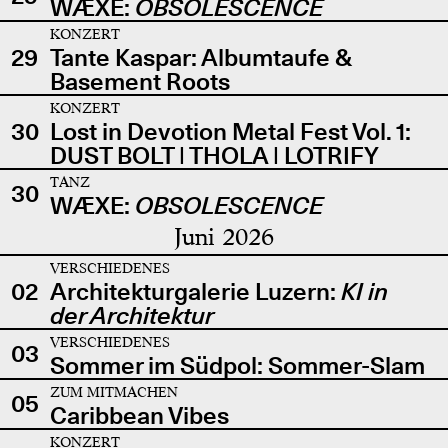
WÆXE:
OBSOLESCENCE
KONZERT
29
Tante Kaspar: Albumtaufe &
Basement Roots
KONZERT
30
Lost in Devotion Metal Fest Vol. 1:
DUST BOLT | THOLA | LOTRIFY
TANZ
30
WÆXE:
OBSOLESCENCE
Juni 2026
VERSCHIEDENES
02
Architekturgalerie Luzern:
KI in
der Architektur
VERSCHIEDENES
03
Sommer im Südpol: Sommer-Slam
ZUM MITMACHEN
05
Caribbean Vibes
KONZERT