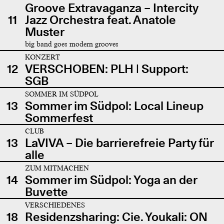
Groove Extravaganza – Intercity
11
Jazz Orchestra feat. Anatole
Muster
big band goes modern grooves
KONZERT
12
VERSCHOBEN: PLH | Support:
SGB
SOMMER IM SÜDPOL
13
Sommer im Südpol: Local Lineup
Sommerfest
CLUB
13
LaVIVA – Die barrierefreie Party für
alle
ZUM MITMACHEN
14
Sommer im Südpol: Yoga an der
Buvette
VERSCHIEDENES
18
Residenzsharing: Cie. Youkali: ON