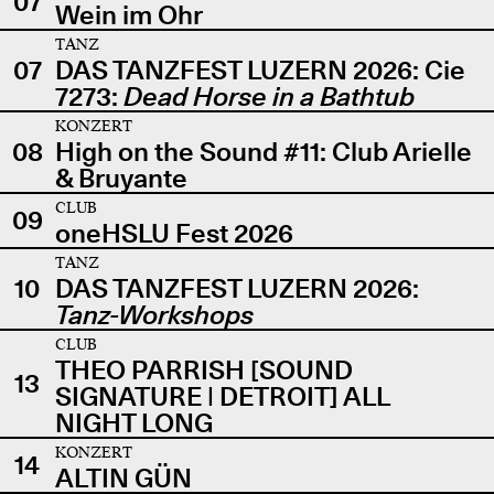
07
Wein im Ohr
TANZ
07
DAS TANZFEST LUZERN 2026: Cie
7273:
Dead Horse in a Bathtub
KONZERT
08
High on the Sound #11: Club Arielle
& Bruyante
CLUB
09
oneHSLU Fest 2026
TANZ
10
DAS TANZFEST LUZERN 2026:
Tanz-Workshops
CLUB
THEO PARRISH [SOUND
13
SIGNATURE | DETROIT] ALL
NIGHT LONG
KONZERT
14
ALTIN GÜN