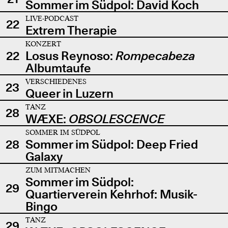
Sommer im Südpol: David Koch
LIVE-PODCAST
22
Extrem Therapie
KONZERT
22
Losus Reynoso:
Rompecabeza
Albumtaufe
VERSCHIEDENES
23
Queer in Luzern
TANZ
28
WÆXE:
OBSOLESCENCE
SOMMER IM SÜDPOL
28
Sommer im Südpol: Deep Fried
Galaxy
ZUM MITMACHEN
Sommer im Südpol:
29
Quartierverein Kehrhof: Musik-
Bingo
TANZ
29