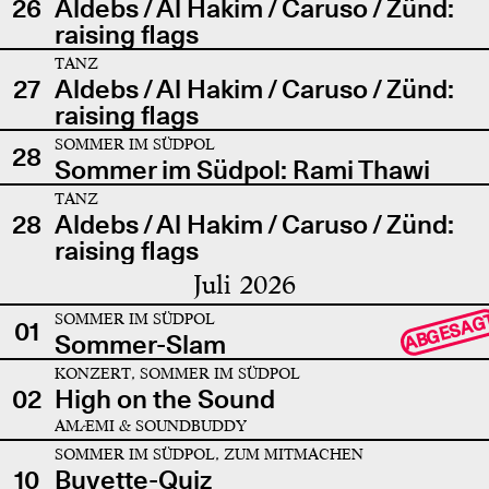
26
Aldebs / Al Hakim / Caruso / Zünd:
raising flags
TANZ
27
Aldebs / Al Hakim / Caruso / Zünd:
raising flags
SOMMER IM SÜDPOL
28
Sommer im Südpol: Rami Thawi
TANZ
28
Aldebs / Al Hakim / Caruso / Zünd:
raising flags
Juli 2026
SOMMER IM SÜDPOL
ABGESAG
01
Sommer-Slam
KONZERT, SOMMER IM SÜDPOL
02
High on the Sound
AMÆMI & SOUNDBUDDY
SOMMER IM SÜDPOL, ZUM MITMACHEN
10
Buvette-Quiz