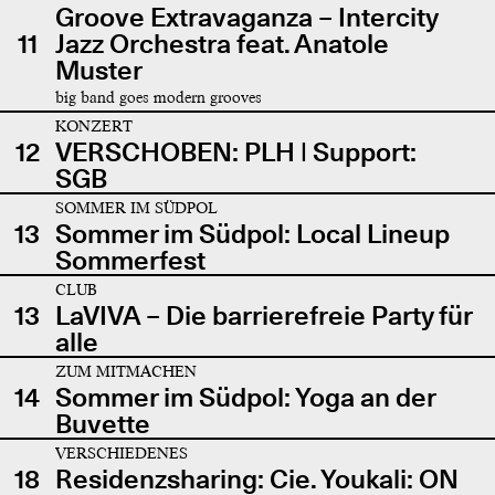
Groove Extravaganza – Intercity
11
Jazz Orchestra feat. Anatole
Muster
big band goes modern grooves
KONZERT
12
VERSCHOBEN: PLH | Support:
SGB
SOMMER IM SÜDPOL
13
Sommer im Südpol: Local Lineup
Sommerfest
CLUB
13
LaVIVA – Die barrierefreie Party für
alle
ZUM MITMACHEN
14
Sommer im Südpol: Yoga an der
Buvette
VERSCHIEDENES
18
Residenzsharing: Cie. Youkali: ON