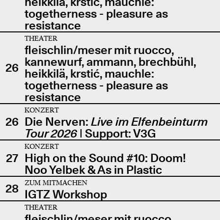
heikkilä, krstić, mauchle:
togetherness - pleasure as
resistance
THEATER
fleischlin/meser mit ruocco,
kannewurf, ammann, brechbühl,
26
heikkilä, krstić, mauchle:
togetherness - pleasure as
resistance
KONZERT
26
Die Nerven:
Live im Elfenbeinturm
Tour 2026
| Support: V3G
KONZERT
27
High on the Sound #10: Doom!
Noo Yelbek & As in Plastic
ZUM MITMACHEN
28
IGTZ Workshop
THEATER
fleischlin/meser mit ruocco,