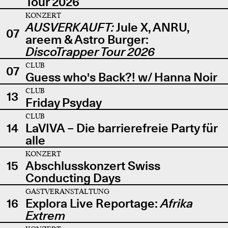
Tour 2026
KONZERT
AUSVERKAUFT:
Jule X, ANRU,
07
areem & Astro Burger:
DiscoTrapper Tour 2026
CLUB
07
Guess who's Back?! w/ Hanna Noir
CLUB
13
Friday Psyday
CLUB
14
LaVIVA – Die barrierefreie Party für
alle
KONZERT
15
Abschlusskonzert Swiss
Conducting Days
GASTVERANSTALTUNG
16
Explora Live Reportage:
Afrika
Extrem