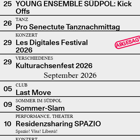
25
YOUNG ENSEMBLE SÜDPOL: Kick
Offs
TANZ
26
Pro Senectute Tanznachmittag
KONZERT
ABGESAG
29
Les Digitales Festival
2026
VERSCHIEDENES
29
Kulturachsenfest 2026
September 2026
CLUB
05
Last Move
SOMMER IM SÜDPOL
09
Sommer-Slam
PERFORMANCE, THEATER
10
Residenzsharing SPAZIO
Spazio! Vita! Libertà!
KONZERT