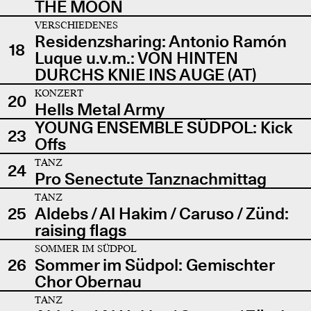
THE MOON
VERSCHIEDENES
Residenzsharing: Antonio Ramón
18
Luque u.v.m.: VON HINTEN
DURCHS KNIE INS AUGE (AT)
KONZERT
20
Hells Metal Army
YOUNG ENSEMBLE SÜDPOL: Kick
23
Offs
TANZ
24
Pro Senectute Tanznachmittag
TANZ
25
Aldebs / Al Hakim / Caruso / Zünd:
raising flags
SOMMER IM SÜDPOL
26
Sommer im Südpol: Gemischter
Chor Obernau
TANZ