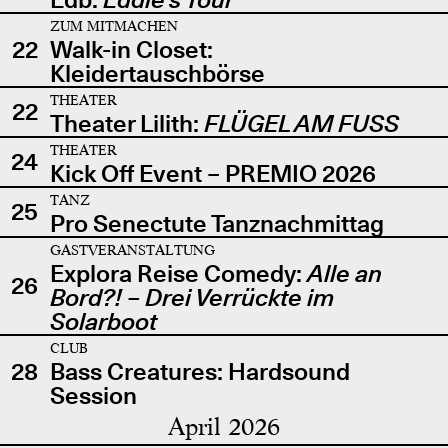
ZUM MITMACHEN
22
Walk-in Closet:
Kleidertauschbörse
THEATER
22
Theater Lilith:
FLÜGEL AM FUSS
THEATER
24
Kick Off Event – PREMIO 2026
TANZ
25
Pro Senectute Tanznachmittag
GASTVERANSTALTUNG
Explora Reise Comedy:
Alle an
26
Bord?! – Drei Verrückte im
Solarboot
CLUB
28
Bass Creatures: Hardsound
Session
April 2026