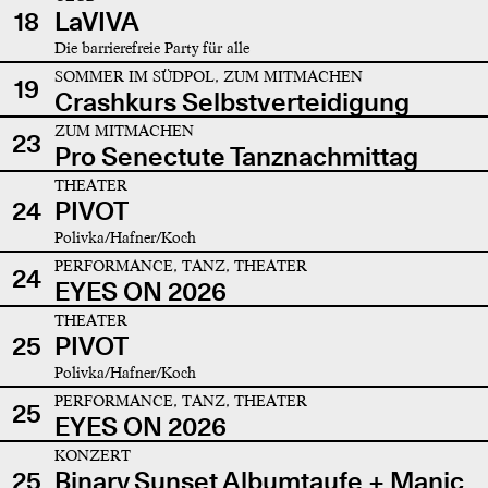
18
LaVIVA
Die barrierefreie Party für alle
SOMMER IM SÜDPOL, ZUM MITMACHEN
19
Crashkurs Selbstverteidigung
ZUM MITMACHEN
23
Pro Senectute Tanznachmittag
THEATER
24
PIVOT
Polivka/Hafner/Koch
PERFORMANCE, TANZ, THEATER
24
EYES ON 2026
THEATER
25
PIVOT
Polivka/Hafner/Koch
PERFORMANCE, TANZ, THEATER
25
EYES ON 2026
KONZERT
25
Binary Sunset Albumtaufe + Manic