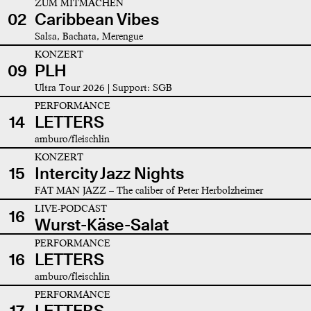
ZUM MITMACHEN
02
Caribbean Vibes
Salsa, Bachata, Merengue
KONZERT
09
PLH
Ultra Tour 2026 | Support: SGB
PERFORMANCE
14
LETTERS
amburo/fleischlin
KONZERT
15
Intercity Jazz Nights
FAT MAN JAZZ – The caliber of Peter Herbolzheimer
LIVE-PODCAST
16
Wurst-Käse-Salat
PERFORMANCE
16
LETTERS
amburo/fleischlin
PERFORMANCE
17
LETTERS