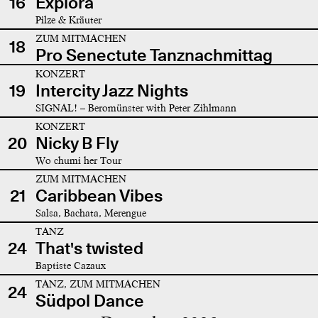
16
Explora
Pilze & Kräuter
ZUM MITMACHEN
18
Pro Senectute Tanznachmittag
KONZERT
19
Intercity Jazz Nights
SIGNAL! – Beromünster with Peter Zihlmann
KONZERT
20
Nicky B Fly
Wo chumi her Tour
ZUM MITMACHEN
21
Caribbean Vibes
Salsa, Bachata, Merengue
TANZ
24
That's twisted
Baptiste Cazaux
TANZ, ZUM MITMACHEN
24
Südpol Dance