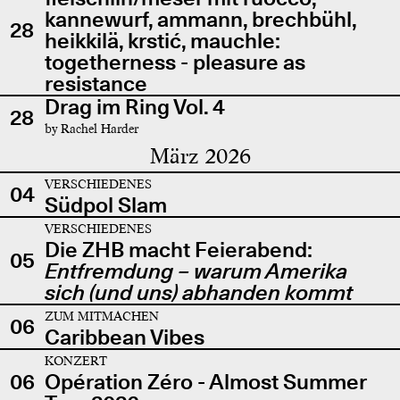
kannewurf, ammann, brechbühl,
28
heikkilä, krstić, mauchle:
togetherness - pleasure as
resistance
Drag im Ring Vol. 4
28
by Rachel Harder
März 2026
VERSCHIEDENES
04
Südpol Slam
VERSCHIEDENES
Die ZHB macht Feierabend:
05
Entfremdung – warum Amerika
sich (und uns) abhanden kommt
ZUM MITMACHEN
06
Caribbean Vibes
KONZERT
06
Opération Zéro - Almost Summer