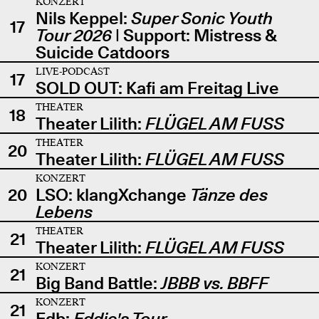
KONZERT
Nils Keppel:
Super Sonic Youth
17
Tour 2026
| Support: Mistress &
Suicide Catdoors
LIVE-PODCAST
17
SOLD OUT: Kafi am Freitag Live
THEATER
18
Theater Lilith:
FLÜGEL AM FUSS
THEATER
20
Theater Lilith:
FLÜGEL AM FUSS
KONZERT
20
LSO: klangXchange
Tänze des
Lebens
THEATER
21
Theater Lilith:
FLÜGEL AM FUSS
KONZERT
21
Big Band Battle:
JBBB vs. BBFF
KONZERT
21
Edb:
Eddie's Tour