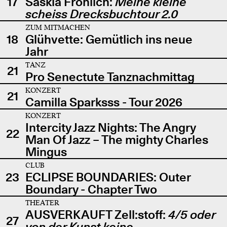
17
Saskia Fröhlich:
Meine kleine
scheiss Drecksbuchtour 2.0
ZUM MITMACHEN
18
Glühvette: Gemütlich ins neue
Jahr
TANZ
21
Pro Senectute Tanznachmittag
KONZERT
21
Camilla Sparksss - Tour 2026
KONZERT
Intercity Jazz Nights: The Angry
22
Man Of Jazz – The mighty Charles
Mingus
CLUB
23
ECLIPSE BOUNDARIES: Outer
Boundary - Chapter Two
THEATER
AUSVERKAUFT Zell:stoff:
4/5 oder
27
von der Kunst keine