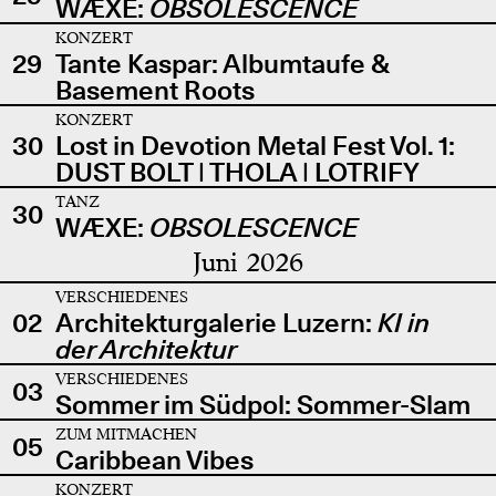
WÆXE:
OBSOLESCENCE
KONZERT
29
Tante Kaspar: Albumtaufe &
Basement Roots
KONZERT
30
Lost in Devotion Metal Fest Vol. 1:
DUST BOLT | THOLA | LOTRIFY
TANZ
30
WÆXE:
OBSOLESCENCE
Juni 2026
VERSCHIEDENES
02
Architekturgalerie Luzern:
KI in
der Architektur
VERSCHIEDENES
03
Sommer im Südpol: Sommer-Slam
ZUM MITMACHEN
05
Caribbean Vibes
KONZERT