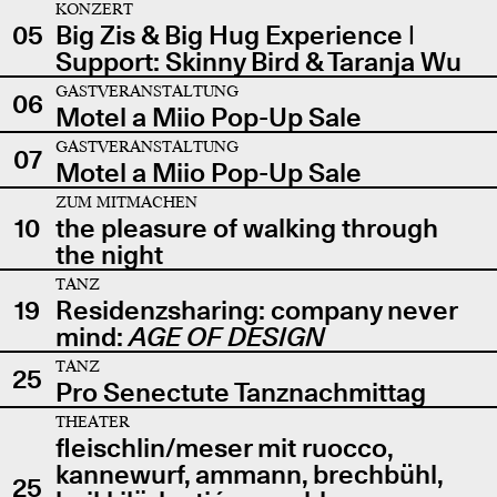
KONZERT
05
Big Zis & Big Hug Experience |
Support: Skinny Bird & Taranja Wu
GASTVERANSTALTUNG
06
Motel a Miio Pop-Up Sale
GASTVERANSTALTUNG
07
Motel a Miio Pop-Up Sale
ZUM MITMACHEN
10
the pleasure of walking through
the night
TANZ
19
Residenzsharing: company never
mind:
AGE OF DESIGN
TANZ
25
Pro Senectute Tanznachmittag
THEATER
fleischlin/meser mit ruocco,
kannewurf, ammann, brechbühl,
25