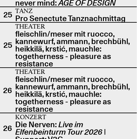
never mind:
AGE OF DESIGN
TANZ
25
Pro Senectute Tanznachmittag
THEATER
fleischlin/meser mit ruocco,
kannewurf, ammann, brechbühl,
25
heikkilä, krstić, mauchle:
togetherness - pleasure as
resistance
THEATER
fleischlin/meser mit ruocco,
kannewurf, ammann, brechbühl,
26
heikkilä, krstić, mauchle:
togetherness - pleasure as
resistance
KONZERT
Die Nerven:
Live im
26
Elfenbeinturm Tour 2026
|