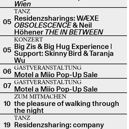
Wien
TANZ
Residenzsharings: WÆXE
05
OBSOLESCENCE
& Neil
Höhener
THE IN BETWEEN
KONZERT
Big Zis & Big Hug Experience |
05
Support: Skinny Bird & Taranja
Wu
GASTVERANSTALTUNG
06
Motel a Miio Pop-Up Sale
GASTVERANSTALTUNG
07
Motel a Miio Pop-Up Sale
ZUM MITMACHEN
10
the pleasure of walking through
the night
TANZ
19
Residenzsharing: company