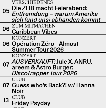
VERSCHIEDENES
Die ZHB macht Feierabend:
05
Entfremdung – warum Amerika
sich (und uns) abhanden kommt
ZUM MITMACHEN
06
Caribbean Vibes
KONZERT
06
Opération Zéro - Almost
Summer Tour 2026
KONZERT
AUSVERKAUFT:
Jule X, ANRU,
07
areem & Astro Burger:
DiscoTrapper Tour 2026
CLUB
07
Guess who's Back?! w/ Hanna
Noir
CLUB
13
Friday Psyday