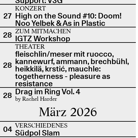
Support: V3G
KONZERT
27
High on the Sound #10: Doom!
Noo Yelbek & As in Plastic
ZUM MITMACHEN
28
IGTZ Workshop
THEATER
fleischlin/meser mit ruocco,
kannewurf, ammann, brechbühl,
28
heikkilä, krstić, mauchle:
togetherness - pleasure as
resistance
Drag im Ring Vol. 4
28
by Rachel Harder
März 2026
VERSCHIEDENES
04
Südpol Slam