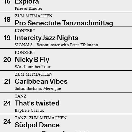
16
Explora
Pilze & Kräuter
ZUM MITMACHEN
18
Pro Senectute Tanznachmittag
KONZERT
19
Intercity Jazz Nights
SIGNAL! – Beromünster with Peter Zihlmann
KONZERT
20
Nicky B Fly
Wo chumi her Tour
ZUM MITMACHEN
21
Caribbean Vibes
Salsa, Bachata, Merengue
TANZ
24
That's twisted
Baptiste Cazaux
TANZ, ZUM MITMACHEN
24
Südpol Dance