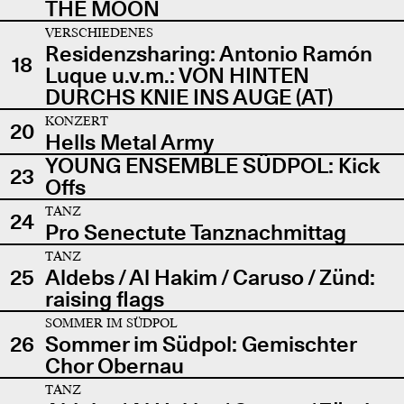
THE MOON
VERSCHIEDENES
Residenzsharing: Antonio Ramón
18
Luque u.v.m.: VON HINTEN
DURCHS KNIE INS AUGE (AT)
KONZERT
20
Hells Metal Army
YOUNG ENSEMBLE SÜDPOL: Kick
23
Offs
TANZ
24
Pro Senectute Tanznachmittag
TANZ
25
Aldebs / Al Hakim / Caruso / Zünd:
raising flags
SOMMER IM SÜDPOL
26
Sommer im Südpol: Gemischter
Chor Obernau
TANZ