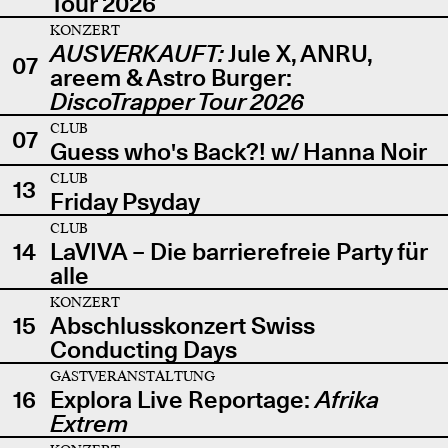
Tour 2026
KONZERT
AUSVERKAUFT:
Jule X, ANRU,
07
areem & Astro Burger:
DiscoTrapper Tour 2026
CLUB
07
Guess who's Back?! w/ Hanna Noir
CLUB
13
Friday Psyday
CLUB
14
LaVIVA – Die barrierefreie Party für
alle
KONZERT
15
Abschlusskonzert Swiss
Conducting Days
GASTVERANSTALTUNG
16
Explora Live Reportage:
Afrika
Extrem