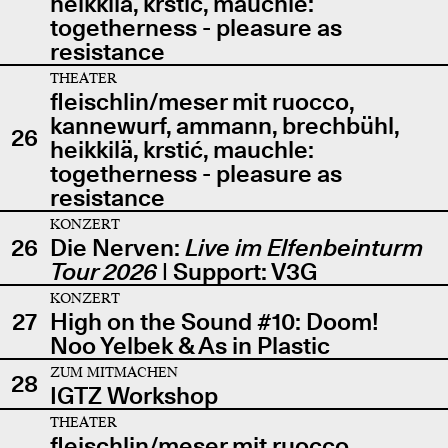
heikkilä, krstić, mauchle:
togetherness - pleasure as
resistance
THEATER
fleischlin/meser mit ruocco,
kannewurf, ammann, brechbühl,
26
heikkilä, krstić, mauchle:
togetherness - pleasure as
resistance
KONZERT
26
Die Nerven:
Live im Elfenbeinturm
Tour 2026
| Support: V3G
KONZERT
27
High on the Sound #10: Doom!
Noo Yelbek & As in Plastic
ZUM MITMACHEN
28
IGTZ Workshop
THEATER
fleischlin/meser mit ruocco,