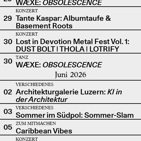
WÆXE:
OBSOLESCENCE
KONZERT
29
Tante Kaspar: Albumtaufe &
Basement Roots
KONZERT
30
Lost in Devotion Metal Fest Vol. 1:
DUST BOLT | THOLA | LOTRIFY
TANZ
30
WÆXE:
OBSOLESCENCE
Juni 2026
VERSCHIEDENES
02
Architekturgalerie Luzern:
KI in
der Architektur
VERSCHIEDENES
03
Sommer im Südpol: Sommer-Slam
ZUM MITMACHEN
05
Caribbean Vibes
KONZERT