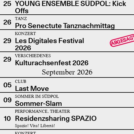
25
YOUNG ENSEMBLE SÜDPOL: Kick
Offs
TANZ
26
Pro Senectute Tanznachmittag
KONZERT
ABGESAG
29
Les Digitales Festival
2026
VERSCHIEDENES
29
Kulturachsenfest 2026
September 2026
CLUB
05
Last Move
SOMMER IM SÜDPOL
09
Sommer-Slam
PERFORMANCE, THEATER
10
Residenzsharing SPAZIO
Spazio! Vita! Libertà!
KONZERT