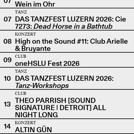
07
Wein im Ohr
TANZ
07
DAS TANZFEST LUZERN 2026: Cie
7273:
Dead Horse in a Bathtub
KONZERT
08
High on the Sound #11: Club Arielle
& Bruyante
CLUB
09
oneHSLU Fest 2026
TANZ
10
DAS TANZFEST LUZERN 2026:
Tanz-Workshops
CLUB
THEO PARRISH [SOUND
13
SIGNATURE | DETROIT] ALL
NIGHT LONG
KONZERT
14
ALTIN GÜN