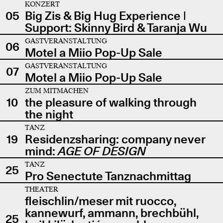
KONZERT
05
Big Zis & Big Hug Experience |
Support: Skinny Bird & Taranja Wu
GASTVERANSTALTUNG
06
Motel a Miio Pop-Up Sale
GASTVERANSTALTUNG
07
Motel a Miio Pop-Up Sale
ZUM MITMACHEN
10
the pleasure of walking through
the night
TANZ
19
Residenzsharing: company never
mind:
AGE OF DESIGN
TANZ
25
Pro Senectute Tanznachmittag
THEATER
fleischlin/meser mit ruocco,
kannewurf, ammann, brechbühl,
25