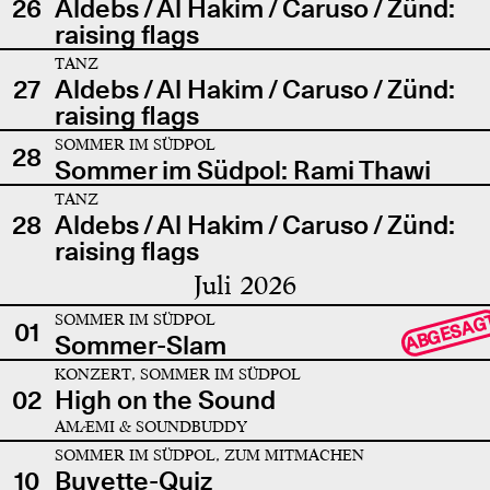
26
Aldebs / Al Hakim / Caruso / Zünd:
raising flags
TANZ
27
Aldebs / Al Hakim / Caruso / Zünd:
raising flags
SOMMER IM SÜDPOL
28
Sommer im Südpol: Rami Thawi
TANZ
28
Aldebs / Al Hakim / Caruso / Zünd:
raising flags
Juli 2026
SOMMER IM SÜDPOL
ABGESAG
01
Sommer-Slam
KONZERT, SOMMER IM SÜDPOL
02
High on the Sound
AMÆMI & SOUNDBUDDY
SOMMER IM SÜDPOL, ZUM MITMACHEN
10
Buvette-Quiz