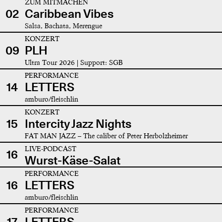
ZUM MITMACHEN
02
Caribbean Vibes
Salsa, Bachata, Merengue
KONZERT
09
PLH
Ultra Tour 2026 | Support: SGB
PERFORMANCE
14
LETTERS
amburo/fleischlin
KONZERT
15
Intercity Jazz Nights
FAT MAN JAZZ – The caliber of Peter Herbolzheimer
LIVE-PODCAST
16
Wurst-Käse-Salat
PERFORMANCE
16
LETTERS
amburo/fleischlin
PERFORMANCE
17
LETTERS