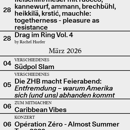
kannewurf, ammann, brechbühl,
28
heikkilä, krstić, mauchle:
togetherness - pleasure as
resistance
Drag im Ring Vol. 4
28
by Rachel Harder
März 2026
VERSCHIEDENES
04
Südpol Slam
VERSCHIEDENES
Die ZHB macht Feierabend:
05
Entfremdung – warum Amerika
sich (und uns) abhanden kommt
ZUM MITMACHEN
06
Caribbean Vibes
KONZERT
06
Opération Zéro - Almost Summer