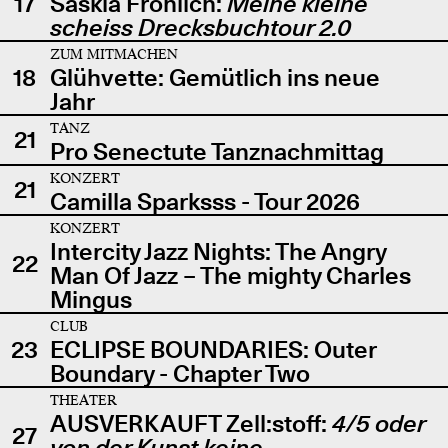
17
Saskia Fröhlich:
Meine kleine
scheiss Drecksbuchtour 2.0
ZUM MITMACHEN
18
Glühvette: Gemütlich ins neue
Jahr
TANZ
21
Pro Senectute Tanznachmittag
KONZERT
21
Camilla Sparksss - Tour 2026
KONZERT
Intercity Jazz Nights: The Angry
22
Man Of Jazz – The mighty Charles
Mingus
CLUB
23
ECLIPSE BOUNDARIES: Outer
Boundary - Chapter Two
THEATER
AUSVERKAUFT Zell:stoff:
4/5 oder
27
von der Kunst keine