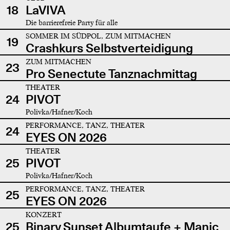
18
LaVIVA
Die barrierefreie Party für alle
SOMMER IM SÜDPOL, ZUM MITMACHEN
19
Crashkurs Selbstverteidigung
ZUM MITMACHEN
23
Pro Senectute Tanznachmittag
THEATER
24
PIVOT
Polivka/Hafner/Koch
PERFORMANCE, TANZ, THEATER
24
EYES ON 2026
THEATER
25
PIVOT
Polivka/Hafner/Koch
PERFORMANCE, TANZ, THEATER
25
EYES ON 2026
KONZERT
25
Binary Sunset Albumtaufe + Manic