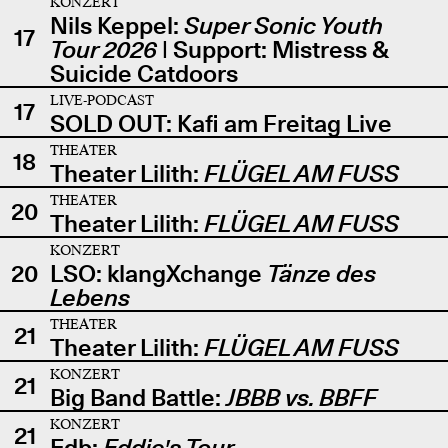
KONZERT
Nils Keppel:
Super Sonic Youth
17
Tour 2026
| Support: Mistress &
Suicide Catdoors
LIVE-PODCAST
17
SOLD OUT: Kafi am Freitag Live
THEATER
18
Theater Lilith:
FLÜGEL AM FUSS
THEATER
20
Theater Lilith:
FLÜGEL AM FUSS
KONZERT
20
LSO: klangXchange
Tänze des
Lebens
THEATER
21
Theater Lilith:
FLÜGEL AM FUSS
KONZERT
21
Big Band Battle:
JBBB vs. BBFF
KONZERT
21
Edb:
Eddie's Tour