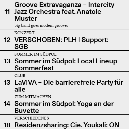
Groove Extravaganza – Intercity
11
Jazz Orchestra feat. Anatole
Muster
big band goes modern grooves
KONZERT
12
VERSCHOBEN: PLH | Support:
SGB
SOMMER IM SÜDPOL
13
Sommer im Südpol: Local Lineup
Sommerfest
CLUB
13
LaVIVA – Die barrierefreie Party für
alle
ZUM MITMACHEN
14
Sommer im Südpol: Yoga an der
Buvette
VERSCHIEDENES
18
Residenzsharing: Cie. Youkali: ON