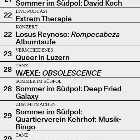
Sommer im Südpol: David Koch
LIVE-PODCAST
22
Extrem Therapie
KONZERT
22
Losus Reynoso:
Rompecabeza
Albumtaufe
VERSCHIEDENES
23
Queer in Luzern
TANZ
28
WÆXE:
OBSOLESCENCE
SOMMER IM SÜDPOL
28
Sommer im Südpol: Deep Fried
Galaxy
ZUM MITMACHEN
Sommer im Südpol:
29
Quartierverein Kehrhof: Musik-
Bingo
TANZ
29