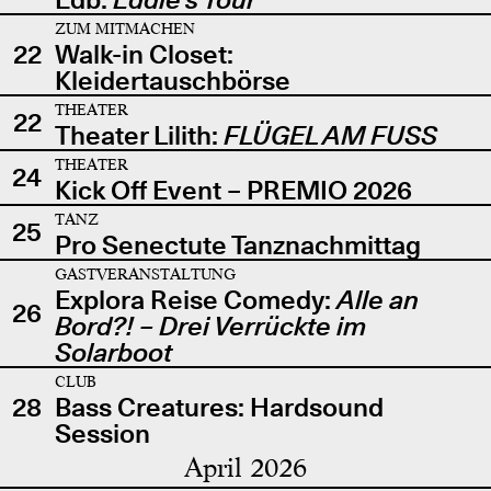
ZUM MITMACHEN
22
Walk-in Closet:
Kleidertauschbörse
THEATER
22
Theater Lilith:
FLÜGEL AM FUSS
THEATER
24
Kick Off Event – PREMIO 2026
TANZ
25
Pro Senectute Tanznachmittag
GASTVERANSTALTUNG
Explora Reise Comedy:
Alle an
26
Bord?! – Drei Verrückte im
Solarboot
CLUB
28
Bass Creatures: Hardsound
Session
April 2026