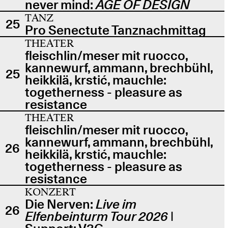
never mind:
AGE OF DESIGN
TANZ
25
Pro Senectute Tanznachmittag
THEATER
fleischlin/meser mit ruocco,
kannewurf, ammann, brechbühl,
25
heikkilä, krstić, mauchle:
togetherness - pleasure as
resistance
THEATER
fleischlin/meser mit ruocco,
kannewurf, ammann, brechbühl,
26
heikkilä, krstić, mauchle:
togetherness - pleasure as
resistance
KONZERT
Die Nerven:
Live im
26
Elfenbeinturm Tour 2026
|