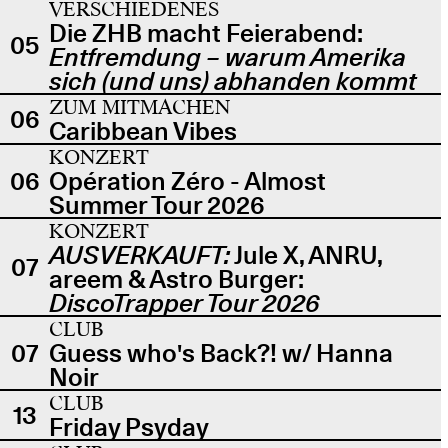
VERSCHIEDENES
Die ZHB macht Feierabend:
05
Entfremdung – warum Amerika
sich (und uns) abhanden kommt
ZUM MITMACHEN
06
Caribbean Vibes
KONZERT
06
Opération Zéro - Almost
Summer Tour 2026
KONZERT
AUSVERKAUFT:
Jule X, ANRU,
07
areem & Astro Burger:
DiscoTrapper Tour 2026
CLUB
07
Guess who's Back?! w/ Hanna
Noir
CLUB
13
Friday Psyday