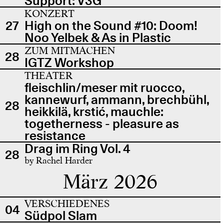
Support: V3G
KONZERT
27
High on the Sound #10: Doom!
Noo Yelbek & As in Plastic
ZUM MITMACHEN
28
IGTZ Workshop
THEATER
fleischlin/meser mit ruocco,
kannewurf, ammann, brechbühl,
28
heikkilä, krstić, mauchle:
togetherness - pleasure as
resistance
Drag im Ring Vol. 4
28
by Rachel Harder
März 2026
VERSCHIEDENES
04
Südpol Slam