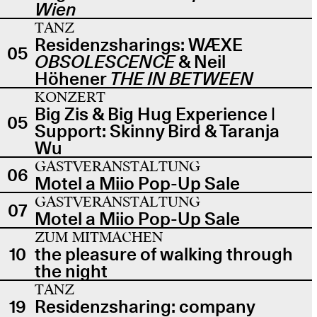
Wien
TANZ
Residenzsharings: WÆXE
05
OBSOLESCENCE
& Neil
Höhener
THE IN BETWEEN
KONZERT
Big Zis & Big Hug Experience |
05
Support: Skinny Bird & Taranja
Wu
GASTVERANSTALTUNG
06
Motel a Miio Pop-Up Sale
GASTVERANSTALTUNG
07
Motel a Miio Pop-Up Sale
ZUM MITMACHEN
10
the pleasure of walking through
the night
TANZ
19
Residenzsharing: company