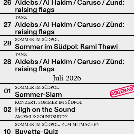
26
Aldebs / Al Hakim / Caruso / Zünd:
raising flags
TANZ
27
Aldebs / Al Hakim / Caruso / Zünd:
raising flags
SOMMER IM SÜDPOL
28
Sommer im Südpol: Rami Thawi
TANZ
28
Aldebs / Al Hakim / Caruso / Zünd:
raising flags
Juli 2026
SOMMER IM SÜDPOL
ABGESAG
01
Sommer-Slam
KONZERT, SOMMER IM SÜDPOL
02
High on the Sound
AMÆMI & SOUNDBUDDY
SOMMER IM SÜDPOL, ZUM MITMACHEN
10
Buvette-Quiz