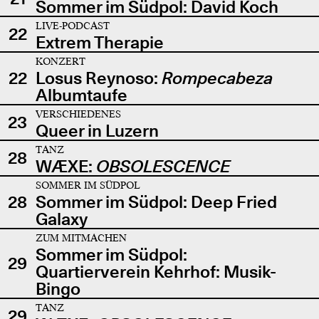
Sommer im Südpol: David Koch
LIVE-PODCAST
22
Extrem Therapie
KONZERT
22
Losus Reynoso:
Rompecabeza
Albumtaufe
VERSCHIEDENES
23
Queer in Luzern
TANZ
28
WÆXE:
OBSOLESCENCE
SOMMER IM SÜDPOL
28
Sommer im Südpol: Deep Fried
Galaxy
ZUM MITMACHEN
Sommer im Südpol:
29
Quartierverein Kehrhof: Musik-
Bingo
TANZ
29