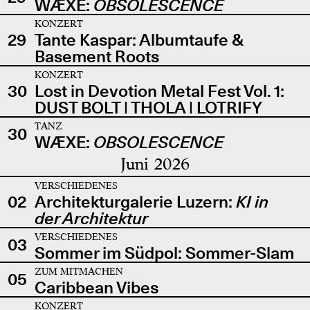
WÆXE:
OBSOLESCENCE
KONZERT
29
Tante Kaspar: Albumtaufe &
Basement Roots
KONZERT
30
Lost in Devotion Metal Fest Vol. 1:
DUST BOLT | THOLA | LOTRIFY
TANZ
30
WÆXE:
OBSOLESCENCE
Juni 2026
VERSCHIEDENES
02
Architekturgalerie Luzern:
KI in
der Architektur
VERSCHIEDENES
03
Sommer im Südpol: Sommer-Slam
ZUM MITMACHEN
05
Caribbean Vibes
KONZERT