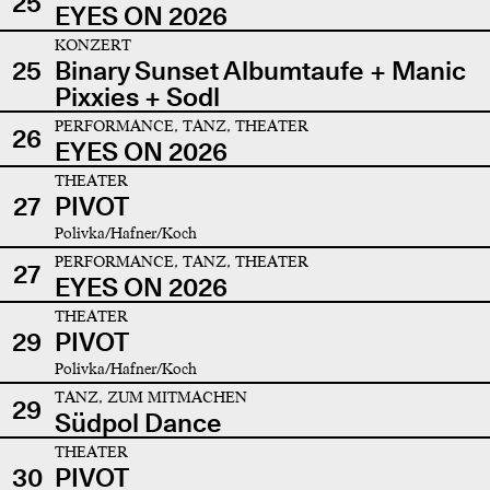
25
EYES ON 2026
KONZERT
25
Binary Sunset Albumtaufe + Manic
Pixxies + Sodl
PERFORMANCE, TANZ, THEATER
26
EYES ON 2026
THEATER
27
PIVOT
Polivka/Hafner/Koch
PERFORMANCE, TANZ, THEATER
27
EYES ON 2026
THEATER
29
PIVOT
Polivka/Hafner/Koch
TANZ, ZUM MITMACHEN
29
Südpol Dance
THEATER
30
PIVOT