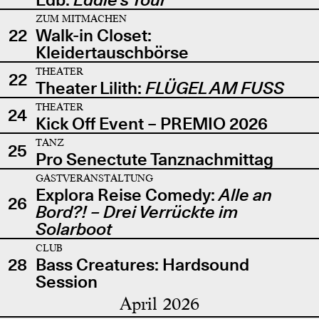
ZUM MITMACHEN
22
Walk-in Closet:
Kleidertauschbörse
THEATER
22
Theater Lilith:
FLÜGEL AM FUSS
THEATER
24
Kick Off Event – PREMIO 2026
TANZ
25
Pro Senectute Tanznachmittag
GASTVERANSTALTUNG
Explora Reise Comedy:
Alle an
26
Bord?! – Drei Verrückte im
Solarboot
CLUB
28
Bass Creatures: Hardsound
Session
April 2026