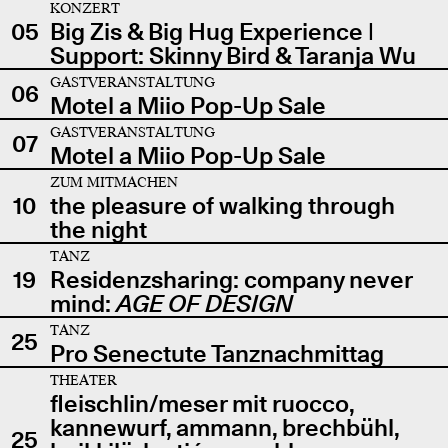
KONZERT
05
Big Zis & Big Hug Experience |
Support: Skinny Bird & Taranja Wu
GASTVERANSTALTUNG
06
Motel a Miio Pop-Up Sale
GASTVERANSTALTUNG
07
Motel a Miio Pop-Up Sale
ZUM MITMACHEN
10
the pleasure of walking through
the night
TANZ
19
Residenzsharing: company never
mind:
AGE OF DESIGN
TANZ
25
Pro Senectute Tanznachmittag
THEATER
fleischlin/meser mit ruocco,
kannewurf, ammann, brechbühl,
25