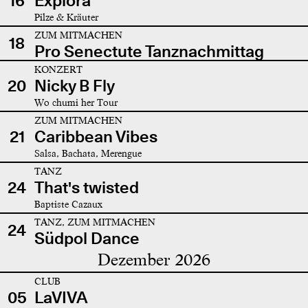
16
Explora
Pilze & Kräuter
ZUM MITMACHEN
18
Pro Senectute Tanznachmittag
KONZERT
20
Nicky B Fly
Wo chumi her Tour
ZUM MITMACHEN
21
Caribbean Vibes
Salsa, Bachata, Merengue
TANZ
24
That's twisted
Baptiste Cazaux
TANZ, ZUM MITMACHEN
24
Südpol Dance
Dezember 2026
CLUB
05
LaVIVA