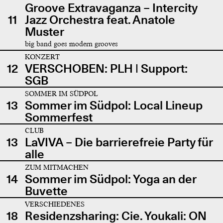
Groove Extravaganza – Intercity
11
Jazz Orchestra feat. Anatole
Muster
big band goes modern grooves
KONZERT
12
VERSCHOBEN: PLH | Support:
SGB
SOMMER IM SÜDPOL
13
Sommer im Südpol: Local Lineup
Sommerfest
CLUB
13
LaVIVA – Die barrierefreie Party für
alle
ZUM MITMACHEN
14
Sommer im Südpol: Yoga an der
Buvette
VERSCHIEDENES
18
Residenzsharing: Cie. Youkali: ON