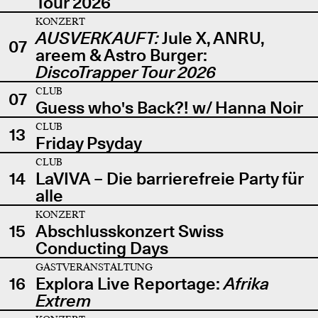
Tour 2026
KONZERT
AUSVERKAUFT:
Jule X, ANRU,
07
areem & Astro Burger:
DiscoTrapper Tour 2026
CLUB
07
Guess who's Back?! w/ Hanna Noir
CLUB
13
Friday Psyday
CLUB
14
LaVIVA – Die barrierefreie Party für
alle
KONZERT
15
Abschlusskonzert Swiss
Conducting Days
GASTVERANSTALTUNG
16
Explora Live Reportage:
Afrika
Extrem