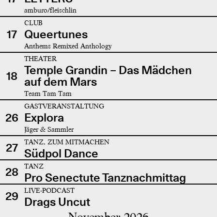
amburo/fleischlin
CLUB
17
Queertunes
Anthems Remixed Anthology
THEATER
Temple Grandin – Das Mädchen
18
auf dem Mars
Team Tam Tam
GASTVERANSTALTUNG
26
Explora
Jäger & Sammler
TANZ, ZUM MITMACHEN
27
Südpol Dance
TANZ
28
Pro Senectute Tanznachmittag
LIVE-PODCAST
29
Drags Uncut
November 2026