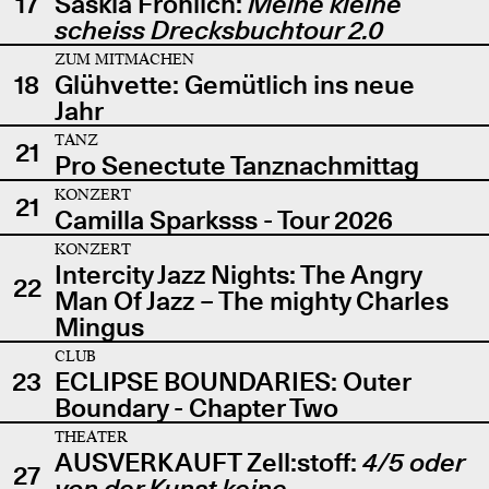
17
Saskia Fröhlich:
Meine kleine
scheiss Drecksbuchtour 2.0
ZUM MITMACHEN
18
Glühvette: Gemütlich ins neue
Jahr
TANZ
21
Pro Senectute Tanznachmittag
KONZERT
21
Camilla Sparksss - Tour 2026
KONZERT
Intercity Jazz Nights: The Angry
22
Man Of Jazz – The mighty Charles
Mingus
CLUB
23
ECLIPSE BOUNDARIES: Outer
Boundary - Chapter Two
THEATER
AUSVERKAUFT Zell:stoff:
4/5 oder
27
von der Kunst keine