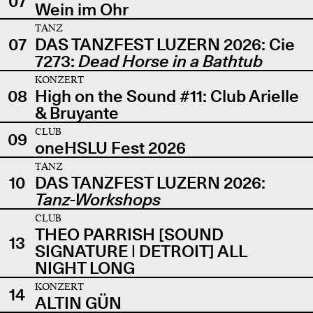
07
Wein im Ohr
TANZ
07
DAS TANZFEST LUZERN 2026: Cie
7273:
Dead Horse in a Bathtub
KONZERT
08
High on the Sound #11: Club Arielle
& Bruyante
CLUB
09
oneHSLU Fest 2026
TANZ
10
DAS TANZFEST LUZERN 2026:
Tanz-Workshops
CLUB
THEO PARRISH [SOUND
13
SIGNATURE | DETROIT] ALL
NIGHT LONG
KONZERT
14
ALTIN GÜN