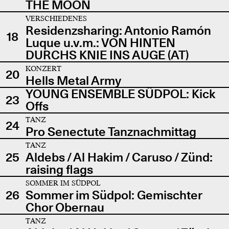
THE MOON
VERSCHIEDENES
Residenzsharing: Antonio Ramón
18
Luque u.v.m.: VON HINTEN
DURCHS KNIE INS AUGE (AT)
KONZERT
20
Hells Metal Army
YOUNG ENSEMBLE SÜDPOL: Kick
23
Offs
TANZ
24
Pro Senectute Tanznachmittag
TANZ
25
Aldebs / Al Hakim / Caruso / Zünd:
raising flags
SOMMER IM SÜDPOL
26
Sommer im Südpol: Gemischter
Chor Obernau
TANZ