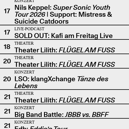
KONZERT
Nils Keppel:
Super Sonic Youth
17
Tour 2026
| Support: Mistress &
Suicide Catdoors
LIVE-PODCAST
17
SOLD OUT: Kafi am Freitag Live
THEATER
18
Theater Lilith:
FLÜGEL AM FUSS
THEATER
20
Theater Lilith:
FLÜGEL AM FUSS
KONZERT
20
LSO: klangXchange
Tänze des
Lebens
THEATER
21
Theater Lilith:
FLÜGEL AM FUSS
KONZERT
21
Big Band Battle:
JBBB vs. BBFF
KONZERT
21
Edb:
Eddie's Tour