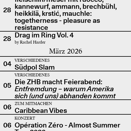
kannewurf, ammann, brechbühl,
28
heikkilä, krstić, mauchle:
togetherness - pleasure as
resistance
Drag im Ring Vol. 4
28
by Rachel Harder
März 2026
VERSCHIEDENES
04
Südpol Slam
VERSCHIEDENES
Die ZHB macht Feierabend:
05
Entfremdung – warum Amerika
sich (und uns) abhanden kommt
ZUM MITMACHEN
06
Caribbean Vibes
KONZERT
06
Opération Zéro - Almost Summer