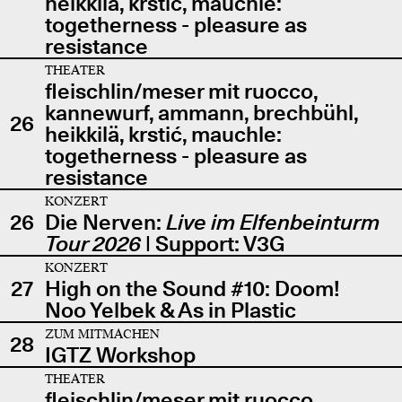
heikkilä, krstić, mauchle:
togetherness - pleasure as
resistance
THEATER
fleischlin/meser mit ruocco,
kannewurf, ammann, brechbühl,
26
heikkilä, krstić, mauchle:
togetherness - pleasure as
resistance
KONZERT
26
Die Nerven:
Live im Elfenbeinturm
Tour 2026
| Support: V3G
KONZERT
27
High on the Sound #10: Doom!
Noo Yelbek & As in Plastic
ZUM MITMACHEN
28
IGTZ Workshop
THEATER
fleischlin/meser mit ruocco,