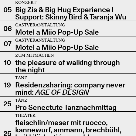
KONZERT
05
Big Zis & Big Hug Experience |
Support: Skinny Bird & Taranja Wu
GASTVERANSTALTUNG
06
Motel a Miio Pop-Up Sale
GASTVERANSTALTUNG
07
Motel a Miio Pop-Up Sale
ZUM MITMACHEN
10
the pleasure of walking through
the night
TANZ
19
Residenzsharing: company never
mind:
AGE OF DESIGN
TANZ
25
Pro Senectute Tanznachmittag
THEATER
fleischlin/meser mit ruocco,
kannewurf, ammann, brechbühl,
25