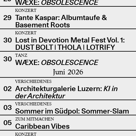
WÆXE:
OBSOLESCENCE
KONZERT
29
Tante Kaspar: Albumtaufe &
Basement Roots
KONZERT
30
Lost in Devotion Metal Fest Vol. 1:
DUST BOLT | THOLA | LOTRIFY
TANZ
30
WÆXE:
OBSOLESCENCE
Juni 2026
VERSCHIEDENES
02
Architekturgalerie Luzern:
KI in
der Architektur
VERSCHIEDENES
03
Sommer im Südpol: Sommer-Slam
ZUM MITMACHEN
05
Caribbean Vibes
KONZERT