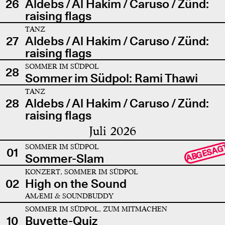
26
Aldebs / Al Hakim / Caruso / Zünd:
raising flags
TANZ
27
Aldebs / Al Hakim / Caruso / Zünd:
raising flags
SOMMER IM SÜDPOL
28
Sommer im Südpol: Rami Thawi
TANZ
28
Aldebs / Al Hakim / Caruso / Zünd:
raising flags
Juli 2026
SOMMER IM SÜDPOL
ABGESAG
01
Sommer-Slam
KONZERT, SOMMER IM SÜDPOL
02
High on the Sound
AMÆMI & SOUNDBUDDY
SOMMER IM SÜDPOL, ZUM MITMACHEN
10
Buvette-Quiz