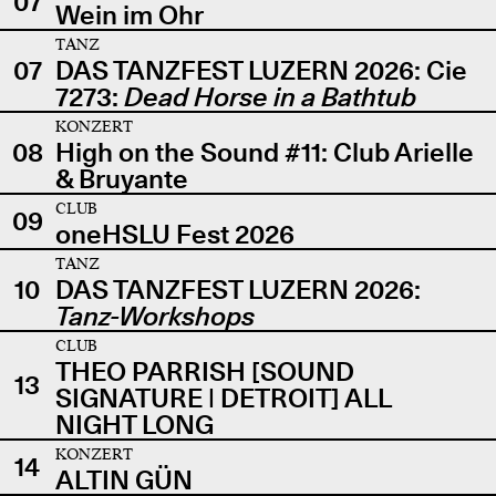
07
Wein im Ohr
TANZ
07
DAS TANZFEST LUZERN 2026: Cie
7273:
Dead Horse in a Bathtub
KONZERT
08
High on the Sound #11: Club Arielle
& Bruyante
CLUB
09
oneHSLU Fest 2026
TANZ
10
DAS TANZFEST LUZERN 2026:
Tanz-Workshops
CLUB
THEO PARRISH [SOUND
13
SIGNATURE | DETROIT] ALL
NIGHT LONG
KONZERT
14
ALTIN GÜN