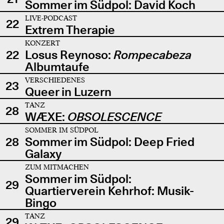
Sommer im Südpol: David Koch
LIVE-PODCAST
22
Extrem Therapie
KONZERT
22
Losus Reynoso:
Rompecabeza
Albumtaufe
VERSCHIEDENES
23
Queer in Luzern
TANZ
28
WÆXE:
OBSOLESCENCE
SOMMER IM SÜDPOL
28
Sommer im Südpol: Deep Fried
Galaxy
ZUM MITMACHEN
Sommer im Südpol:
29
Quartierverein Kehrhof: Musik-
Bingo
TANZ
29