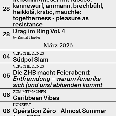
kannewurf, ammann, brechbühl,
28
heikkilä, krstić, mauchle:
togetherness - pleasure as
resistance
Drag im Ring Vol. 4
28
by Rachel Harder
März 2026
VERSCHIEDENES
04
Südpol Slam
VERSCHIEDENES
Die ZHB macht Feierabend:
05
Entfremdung – warum Amerika
sich (und uns) abhanden kommt
ZUM MITMACHEN
06
Caribbean Vibes
KONZERT
06
Opération Zéro - Almost Summer