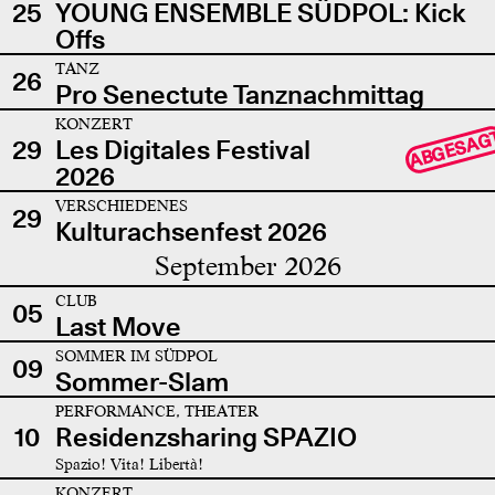
25
YOUNG ENSEMBLE SÜDPOL: Kick
Offs
TANZ
26
Pro Senectute Tanznachmittag
KONZERT
ABGESAG
29
Les Digitales Festival
2026
VERSCHIEDENES
29
Kulturachsenfest 2026
September 2026
CLUB
05
Last Move
SOMMER IM SÜDPOL
09
Sommer-Slam
PERFORMANCE, THEATER
10
Residenzsharing SPAZIO
Spazio! Vita! Libertà!
KONZERT