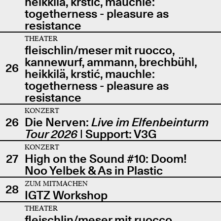
heikkilä, krstić, mauchle:
togetherness - pleasure as
resistance
THEATER
fleischlin/meser mit ruocco,
kannewurf, ammann, brechbühl,
26
heikkilä, krstić, mauchle:
togetherness - pleasure as
resistance
KONZERT
26
Die Nerven:
Live im Elfenbeinturm
Tour 2026
| Support: V3G
KONZERT
27
High on the Sound #10: Doom!
Noo Yelbek & As in Plastic
ZUM MITMACHEN
28
IGTZ Workshop
THEATER
fleischlin/meser mit ruocco,