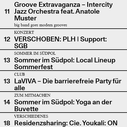
Groove Extravaganza – Intercity
11
Jazz Orchestra feat. Anatole
Muster
big band goes modern grooves
KONZERT
12
VERSCHOBEN: PLH | Support:
SGB
SOMMER IM SÜDPOL
13
Sommer im Südpol: Local Lineup
Sommerfest
CLUB
13
LaVIVA – Die barrierefreie Party für
alle
ZUM MITMACHEN
14
Sommer im Südpol: Yoga an der
Buvette
VERSCHIEDENES
18
Residenzsharing: Cie. Youkali: ON