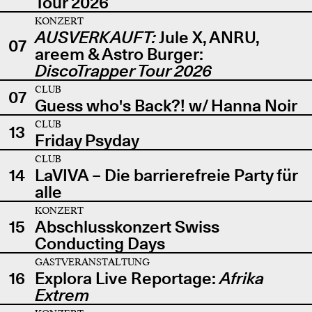
Tour 2026
KONZERT
AUSVERKAUFT:
Jule X, ANRU,
07
areem & Astro Burger:
DiscoTrapper Tour 2026
CLUB
07
Guess who's Back?! w/ Hanna Noir
CLUB
13
Friday Psyday
CLUB
14
LaVIVA – Die barrierefreie Party für
alle
KONZERT
15
Abschlusskonzert Swiss
Conducting Days
GASTVERANSTALTUNG
16
Explora Live Reportage:
Afrika
Extrem