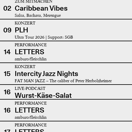
ZUM MITMACHEN
02
Caribbean Vibes
Salsa, Bachata, Merengue
KONZERT
09
PLH
Ultra Tour 2026 | Support: SGB
PERFORMANCE
14
LETTERS
amburo/fleischlin
KONZERT
15
Intercity Jazz Nights
FAT MAN JAZZ – The caliber of Peter Herbolzheimer
LIVE-PODCAST
16
Wurst-Käse-Salat
PERFORMANCE
16
LETTERS
amburo/fleischlin
PERFORMANCE
17
LETTERS