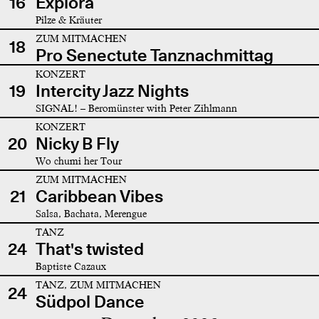
16
Explora
Pilze & Kräuter
ZUM MITMACHEN
18
Pro Senectute Tanznachmittag
KONZERT
19
Intercity Jazz Nights
SIGNAL! – Beromünster with Peter Zihlmann
KONZERT
20
Nicky B Fly
Wo chumi her Tour
ZUM MITMACHEN
21
Caribbean Vibes
Salsa, Bachata, Merengue
TANZ
24
That's twisted
Baptiste Cazaux
TANZ, ZUM MITMACHEN
24
Südpol Dance