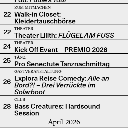
ZUM MITMACHEN
22
Walk-in Closet:
Kleidertauschbörse
THEATER
22
Theater Lilith:
FLÜGEL AM FUSS
THEATER
24
Kick Off Event – PREMIO 2026
TANZ
25
Pro Senectute Tanznachmittag
GASTVERANSTALTUNG
Explora Reise Comedy:
Alle an
26
Bord?! – Drei Verrückte im
Solarboot
CLUB
28
Bass Creatures: Hardsound
Session
April 2026