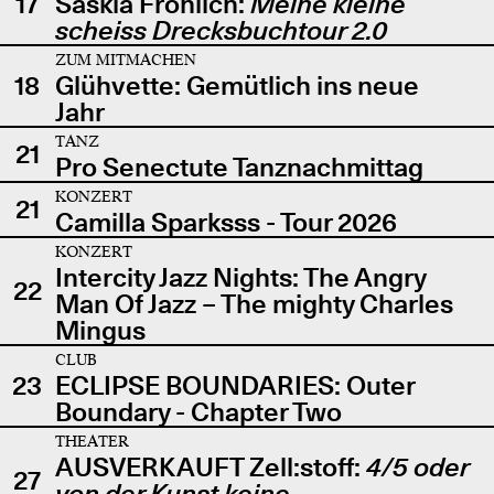
17
Saskia Fröhlich:
Meine kleine
scheiss Drecksbuchtour 2.0
ZUM MITMACHEN
18
Glühvette: Gemütlich ins neue
Jahr
TANZ
21
Pro Senectute Tanznachmittag
KONZERT
21
Camilla Sparksss - Tour 2026
KONZERT
Intercity Jazz Nights: The Angry
22
Man Of Jazz – The mighty Charles
Mingus
CLUB
23
ECLIPSE BOUNDARIES: Outer
Boundary - Chapter Two
THEATER
AUSVERKAUFT Zell:stoff:
4/5 oder
27
von der Kunst keine