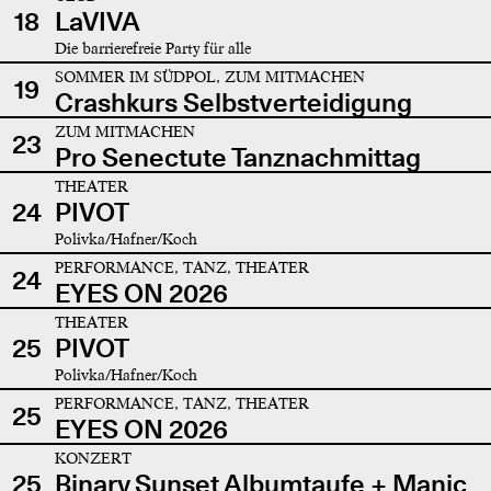
18
LaVIVA
Die barrierefreie Party für alle
SOMMER IM SÜDPOL, ZUM MITMACHEN
19
Crashkurs Selbstverteidigung
ZUM MITMACHEN
23
Pro Senectute Tanznachmittag
THEATER
24
PIVOT
Polivka/Hafner/Koch
PERFORMANCE, TANZ, THEATER
24
EYES ON 2026
THEATER
25
PIVOT
Polivka/Hafner/Koch
PERFORMANCE, TANZ, THEATER
25
EYES ON 2026
KONZERT
25
Binary Sunset Albumtaufe + Manic