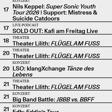
KONZERT
Nils Keppel:
Super Sonic Youth
17
Tour 2026
| Support: Mistress &
Suicide Catdoors
LIVE-PODCAST
17
SOLD OUT: Kafi am Freitag Live
THEATER
18
Theater Lilith:
FLÜGEL AM FUSS
THEATER
20
Theater Lilith:
FLÜGEL AM FUSS
KONZERT
20
LSO: klangXchange
Tänze des
Lebens
THEATER
21
Theater Lilith:
FLÜGEL AM FUSS
KONZERT
21
Big Band Battle:
JBBB vs. BBFF
KONZERT
21
Edb:
Eddie's Tour