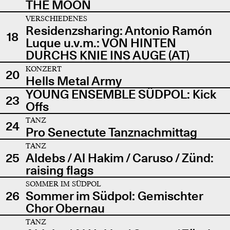
THE MOON
VERSCHIEDENES
Residenzsharing: Antonio Ramón
18
Luque u.v.m.: VON HINTEN
DURCHS KNIE INS AUGE (AT)
KONZERT
20
Hells Metal Army
YOUNG ENSEMBLE SÜDPOL: Kick
23
Offs
TANZ
24
Pro Senectute Tanznachmittag
TANZ
25
Aldebs / Al Hakim / Caruso / Zünd:
raising flags
SOMMER IM SÜDPOL
26
Sommer im Südpol: Gemischter
Chor Obernau
TANZ