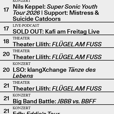
KONZERT
Nils Keppel:
Super Sonic Youth
17
Tour 2026
| Support: Mistress &
Suicide Catdoors
LIVE-PODCAST
17
SOLD OUT: Kafi am Freitag Live
THEATER
18
Theater Lilith:
FLÜGEL AM FUSS
THEATER
20
Theater Lilith:
FLÜGEL AM FUSS
KONZERT
20
LSO: klangXchange
Tänze des
Lebens
THEATER
21
Theater Lilith:
FLÜGEL AM FUSS
KONZERT
21
Big Band Battle:
JBBB vs. BBFF
KONZERT
21
Edb:
Eddie's Tour