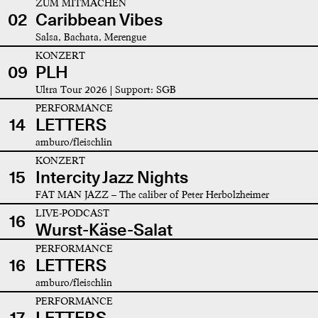
ZUM MITMACHEN
02
Caribbean Vibes
Salsa, Bachata, Merengue
KONZERT
09
PLH
Ultra Tour 2026 | Support: SGB
PERFORMANCE
14
LETTERS
amburo/fleischlin
KONZERT
15
Intercity Jazz Nights
FAT MAN JAZZ – The caliber of Peter Herbolzheimer
LIVE-PODCAST
16
Wurst-Käse-Salat
PERFORMANCE
16
LETTERS
amburo/fleischlin
PERFORMANCE
17
LETTERS