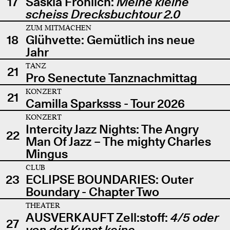
17
Saskia Fröhlich:
Meine kleine
scheiss Drecksbuchtour 2.0
ZUM MITMACHEN
18
Glühvette: Gemütlich ins neue
Jahr
TANZ
21
Pro Senectute Tanznachmittag
KONZERT
21
Camilla Sparksss - Tour 2026
KONZERT
Intercity Jazz Nights: The Angry
22
Man Of Jazz – The mighty Charles
Mingus
CLUB
23
ECLIPSE BOUNDARIES: Outer
Boundary - Chapter Two
THEATER
AUSVERKAUFT Zell:stoff:
4/5 oder
27
von der Kunst keine