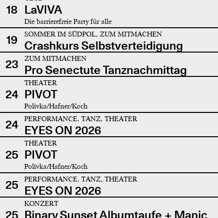
18
LaVIVA
Die barrierefreie Party für alle
SOMMER IM SÜDPOL, ZUM MITMACHEN
19
Crashkurs Selbstverteidigung
ZUM MITMACHEN
23
Pro Senectute Tanznachmittag
THEATER
24
PIVOT
Polivka/Hafner/Koch
PERFORMANCE, TANZ, THEATER
24
EYES ON 2026
THEATER
25
PIVOT
Polivka/Hafner/Koch
PERFORMANCE, TANZ, THEATER
25
EYES ON 2026
KONZERT
25
Binary Sunset Albumtaufe + Manic