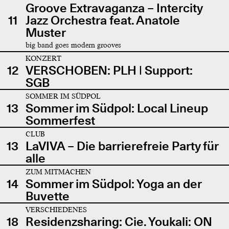
Groove Extravaganza – Intercity
11
Jazz Orchestra feat. Anatole
Muster
big band goes modern grooves
KONZERT
12
VERSCHOBEN: PLH | Support:
SGB
SOMMER IM SÜDPOL
13
Sommer im Südpol: Local Lineup
Sommerfest
CLUB
13
LaVIVA – Die barrierefreie Party für
alle
ZUM MITMACHEN
14
Sommer im Südpol: Yoga an der
Buvette
VERSCHIEDENES
18
Residenzsharing: Cie. Youkali: ON