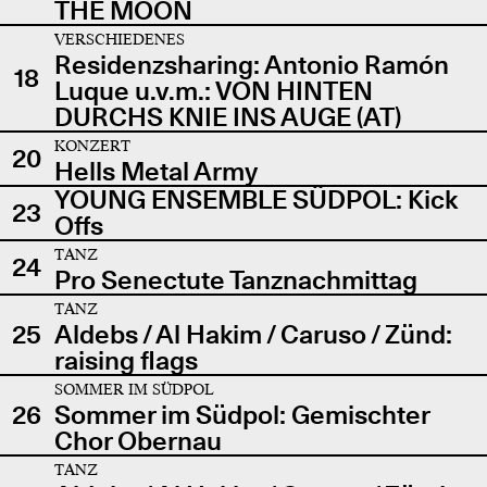
THE MOON
VERSCHIEDENES
Residenzsharing: Antonio Ramón
18
Luque u.v.m.: VON HINTEN
DURCHS KNIE INS AUGE (AT)
KONZERT
20
Hells Metal Army
YOUNG ENSEMBLE SÜDPOL: Kick
23
Offs
TANZ
24
Pro Senectute Tanznachmittag
TANZ
25
Aldebs / Al Hakim / Caruso / Zünd:
raising flags
SOMMER IM SÜDPOL
26
Sommer im Südpol: Gemischter
Chor Obernau
TANZ