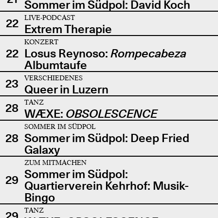
Sommer im Südpol: David Koch
LIVE-PODCAST
22
Extrem Therapie
KONZERT
22
Losus Reynoso:
Rompecabeza
Albumtaufe
VERSCHIEDENES
23
Queer in Luzern
TANZ
28
WÆXE:
OBSOLESCENCE
SOMMER IM SÜDPOL
28
Sommer im Südpol: Deep Fried
Galaxy
ZUM MITMACHEN
Sommer im Südpol:
29
Quartierverein Kehrhof: Musik-
Bingo
TANZ
29