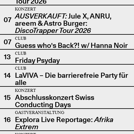
Tour 2026
KONZERT
AUSVERKAUFT:
Jule X, ANRU,
07
areem & Astro Burger:
DiscoTrapper Tour 2026
CLUB
07
Guess who's Back?! w/ Hanna Noir
CLUB
13
Friday Psyday
CLUB
14
LaVIVA – Die barrierefreie Party für
alle
KONZERT
15
Abschlusskonzert Swiss
Conducting Days
GASTVERANSTALTUNG
16
Explora Live Reportage:
Afrika
Extrem