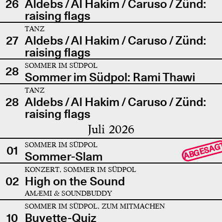
26
Aldebs / Al Hakim / Caruso / Zünd:
raising flags
TANZ
27
Aldebs / Al Hakim / Caruso / Zünd:
raising flags
SOMMER IM SÜDPOL
28
Sommer im Südpol: Rami Thawi
TANZ
28
Aldebs / Al Hakim / Caruso / Zünd:
raising flags
Juli 2026
SOMMER IM SÜDPOL
ABGESAG
01
Sommer-Slam
KONZERT, SOMMER IM SÜDPOL
02
High on the Sound
AMÆMI & SOUNDBUDDY
SOMMER IM SÜDPOL, ZUM MITMACHEN
10
Buvette-Quiz