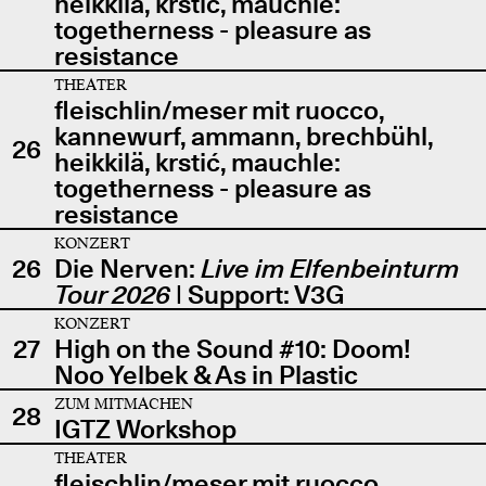
heikkilä, krstić, mauchle:
togetherness - pleasure as
resistance
THEATER
fleischlin/meser mit ruocco,
kannewurf, ammann, brechbühl,
26
heikkilä, krstić, mauchle:
togetherness - pleasure as
resistance
KONZERT
26
Die Nerven:
Live im Elfenbeinturm
Tour 2026
| Support: V3G
KONZERT
27
High on the Sound #10: Doom!
Noo Yelbek & As in Plastic
ZUM MITMACHEN
28
IGTZ Workshop
THEATER
fleischlin/meser mit ruocco,