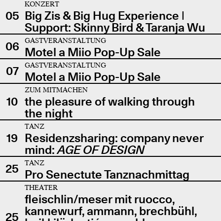
KONZERT
05
Big Zis & Big Hug Experience |
Support: Skinny Bird & Taranja Wu
GASTVERANSTALTUNG
06
Motel a Miio Pop-Up Sale
GASTVERANSTALTUNG
07
Motel a Miio Pop-Up Sale
ZUM MITMACHEN
10
the pleasure of walking through
the night
TANZ
19
Residenzsharing: company never
mind:
AGE OF DESIGN
TANZ
25
Pro Senectute Tanznachmittag
THEATER
fleischlin/meser mit ruocco,
kannewurf, ammann, brechbühl,
25