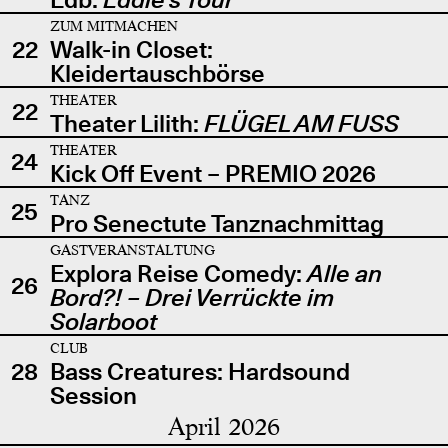
ZUM MITMACHEN
22
Walk-in Closet:
Kleidertauschbörse
THEATER
22
Theater Lilith:
FLÜGEL AM FUSS
THEATER
24
Kick Off Event – PREMIO 2026
TANZ
25
Pro Senectute Tanznachmittag
GASTVERANSTALTUNG
Explora Reise Comedy:
Alle an
26
Bord?! – Drei Verrückte im
Solarboot
CLUB
28
Bass Creatures: Hardsound
Session
April 2026