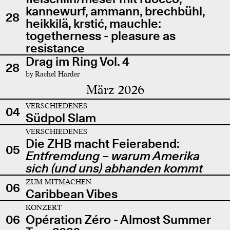
kannewurf, ammann, brechbühl,
28
heikkilä, krstić, mauchle:
togetherness - pleasure as
resistance
Drag im Ring Vol. 4
28
by Rachel Harder
März 2026
VERSCHIEDENES
04
Südpol Slam
VERSCHIEDENES
Die ZHB macht Feierabend:
05
Entfremdung – warum Amerika
sich (und uns) abhanden kommt
ZUM MITMACHEN
06
Caribbean Vibes
KONZERT
06
Opération Zéro - Almost Summer