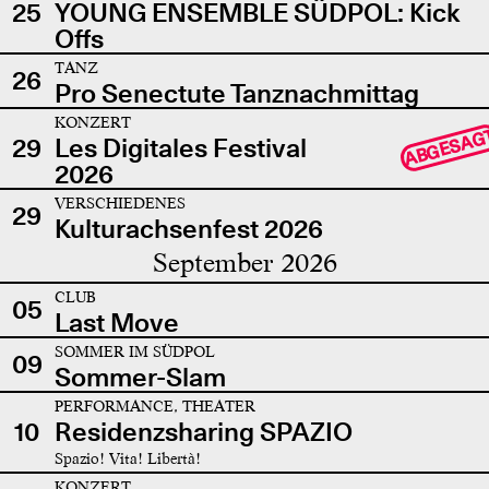
25
YOUNG ENSEMBLE SÜDPOL: Kick
Offs
TANZ
26
Pro Senectute Tanznachmittag
KONZERT
ABGESAG
29
Les Digitales Festival
2026
VERSCHIEDENES
29
Kulturachsenfest 2026
September 2026
CLUB
05
Last Move
SOMMER IM SÜDPOL
09
Sommer-Slam
PERFORMANCE, THEATER
10
Residenzsharing SPAZIO
Spazio! Vita! Libertà!
KONZERT