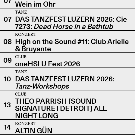
07
Wein im Ohr
TANZ
07
DAS TANZFEST LUZERN 2026: Cie
7273:
Dead Horse in a Bathtub
KONZERT
08
High on the Sound #11: Club Arielle
& Bruyante
CLUB
09
oneHSLU Fest 2026
TANZ
10
DAS TANZFEST LUZERN 2026:
Tanz-Workshops
CLUB
THEO PARRISH [SOUND
13
SIGNATURE | DETROIT] ALL
NIGHT LONG
KONZERT
14
ALTIN GÜN