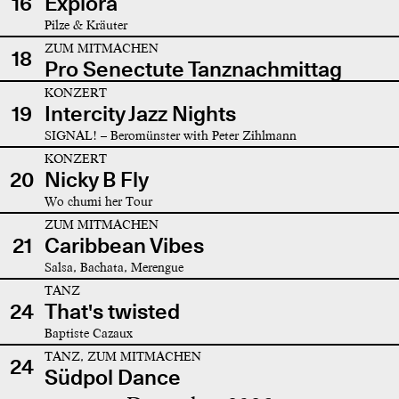
16
Explora
Pilze & Kräuter
ZUM MITMACHEN
18
Pro Senectute Tanznachmittag
KONZERT
19
Intercity Jazz Nights
SIGNAL! – Beromünster with Peter Zihlmann
KONZERT
20
Nicky B Fly
Wo chumi her Tour
ZUM MITMACHEN
21
Caribbean Vibes
Salsa, Bachata, Merengue
TANZ
24
That's twisted
Baptiste Cazaux
TANZ, ZUM MITMACHEN
24
Südpol Dance