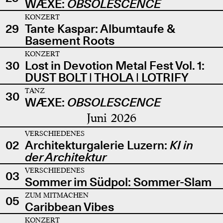
WÆXE:
OBSOLESCENCE
KONZERT
29
Tante Kaspar: Albumtaufe &
Basement Roots
KONZERT
30
Lost in Devotion Metal Fest Vol. 1:
DUST BOLT | THOLA | LOTRIFY
TANZ
30
WÆXE:
OBSOLESCENCE
Juni 2026
VERSCHIEDENES
02
Architekturgalerie Luzern:
KI in
der Architektur
VERSCHIEDENES
03
Sommer im Südpol: Sommer-Slam
ZUM MITMACHEN
05
Caribbean Vibes
KONZERT