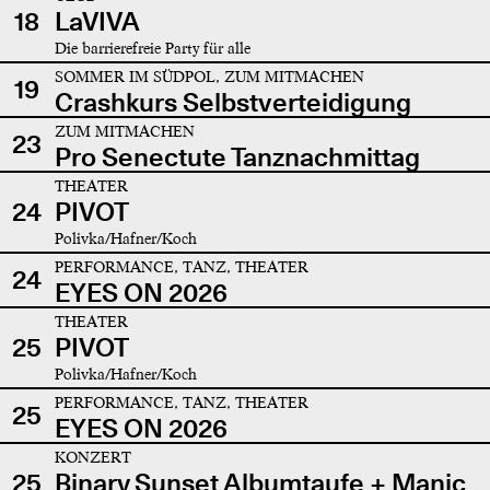
18
LaVIVA
Die barrierefreie Party für alle
SOMMER IM SÜDPOL, ZUM MITMACHEN
19
Crashkurs Selbstverteidigung
ZUM MITMACHEN
23
Pro Senectute Tanznachmittag
THEATER
24
PIVOT
Polivka/Hafner/Koch
PERFORMANCE, TANZ, THEATER
24
EYES ON 2026
THEATER
25
PIVOT
Polivka/Hafner/Koch
PERFORMANCE, TANZ, THEATER
25
EYES ON 2026
KONZERT
25
Binary Sunset Albumtaufe + Manic