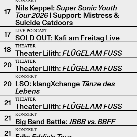
KONZERT
Nils Keppel:
Super Sonic Youth
17
Tour 2026
| Support: Mistress &
Suicide Catdoors
LIVE-PODCAST
17
SOLD OUT: Kafi am Freitag Live
THEATER
18
Theater Lilith:
FLÜGEL AM FUSS
THEATER
20
Theater Lilith:
FLÜGEL AM FUSS
KONZERT
20
LSO: klangXchange
Tänze des
Lebens
THEATER
21
Theater Lilith:
FLÜGEL AM FUSS
KONZERT
21
Big Band Battle:
JBBB vs. BBFF
KONZERT
21
Edb:
Eddie's Tour