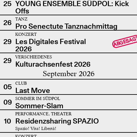
25
YOUNG ENSEMBLE SÜDPOL: Kick
Offs
TANZ
26
Pro Senectute Tanznachmittag
KONZERT
ABGESAG
29
Les Digitales Festival
2026
VERSCHIEDENES
29
Kulturachsenfest 2026
September 2026
CLUB
05
Last Move
SOMMER IM SÜDPOL
09
Sommer-Slam
PERFORMANCE, THEATER
10
Residenzsharing SPAZIO
Spazio! Vita! Libertà!
KONZERT