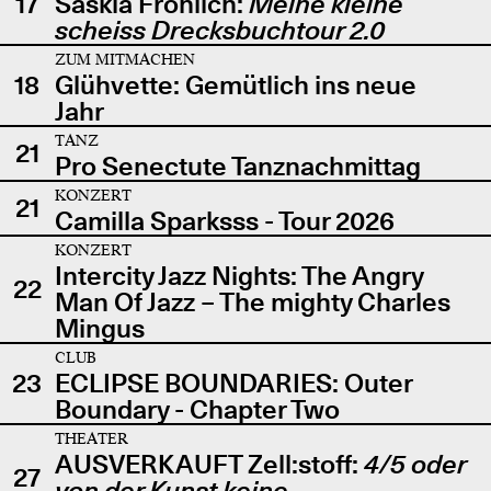
17
Saskia Fröhlich:
Meine kleine
scheiss Drecksbuchtour 2.0
ZUM MITMACHEN
18
Glühvette: Gemütlich ins neue
Jahr
TANZ
21
Pro Senectute Tanznachmittag
KONZERT
21
Camilla Sparksss - Tour 2026
KONZERT
Intercity Jazz Nights: The Angry
22
Man Of Jazz – The mighty Charles
Mingus
CLUB
23
ECLIPSE BOUNDARIES: Outer
Boundary - Chapter Two
THEATER
AUSVERKAUFT Zell:stoff:
4/5 oder
27
von der Kunst keine