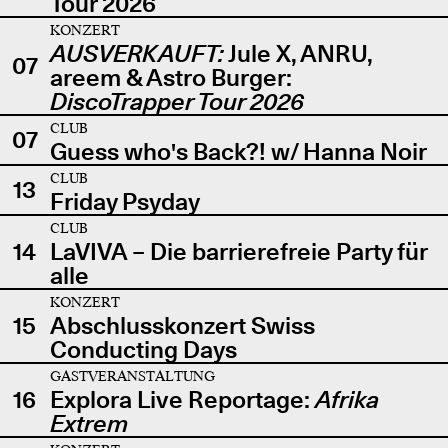
Tour 2026
KONZERT
AUSVERKAUFT:
Jule X, ANRU,
07
areem & Astro Burger:
DiscoTrapper Tour 2026
CLUB
07
Guess who's Back?! w/ Hanna Noir
CLUB
13
Friday Psyday
CLUB
14
LaVIVA – Die barrierefreie Party für
alle
KONZERT
15
Abschlusskonzert Swiss
Conducting Days
GASTVERANSTALTUNG
16
Explora Live Reportage:
Afrika
Extrem