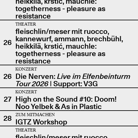
heikkilä, krstić, mauchle:
togetherness - pleasure as
resistance
THEATER
fleischlin/meser mit ruocco,
kannewurf, ammann, brechbühl,
26
heikkilä, krstić, mauchle:
togetherness - pleasure as
resistance
KONZERT
26
Die Nerven:
Live im Elfenbeinturm
Tour 2026
| Support: V3G
KONZERT
27
High on the Sound #10: Doom!
Noo Yelbek & As in Plastic
ZUM MITMACHEN
28
IGTZ Workshop
THEATER
fleischlin/meser mit ruocco,