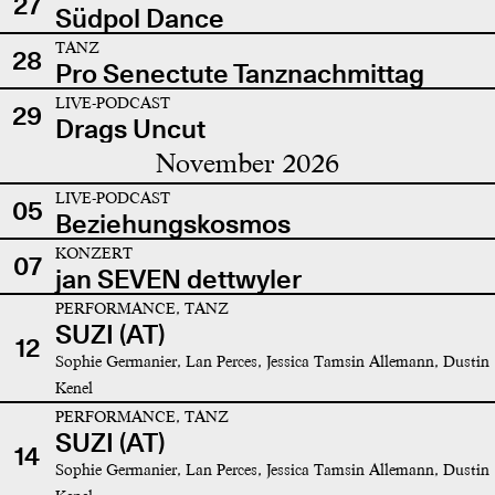
27
Südpol Dance
TANZ
28
Pro Senectute Tanznachmittag
LIVE-PODCAST
29
Drags Uncut
November 2026
LIVE-PODCAST
05
Beziehungskosmos
KONZERT
07
jan SEVEN dettwyler
PERFORMANCE, TANZ
SUZI (AT)
12
Sophie Germanier, Lan Perces, Jessica Tamsin Allemann, Dustin
Kenel
PERFORMANCE, TANZ
SUZI (AT)
14
Sophie Germanier, Lan Perces, Jessica Tamsin Allemann, Dustin