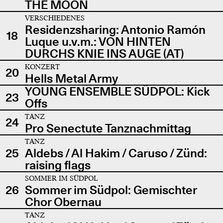
THE MOON
VERSCHIEDENES
Residenzsharing: Antonio Ramón
18
Luque u.v.m.: VON HINTEN
DURCHS KNIE INS AUGE (AT)
KONZERT
20
Hells Metal Army
YOUNG ENSEMBLE SÜDPOL: Kick
23
Offs
TANZ
24
Pro Senectute Tanznachmittag
TANZ
25
Aldebs / Al Hakim / Caruso / Zünd:
raising flags
SOMMER IM SÜDPOL
26
Sommer im Südpol: Gemischter
Chor Obernau
TANZ