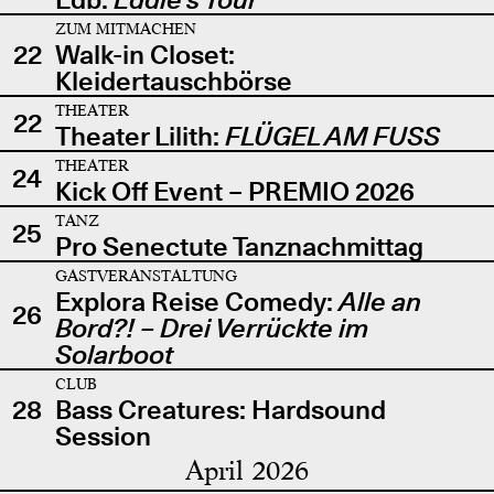
ZUM MITMACHEN
22
Walk-in Closet:
Kleidertauschbörse
THEATER
22
Theater Lilith:
FLÜGEL AM FUSS
THEATER
24
Kick Off Event – PREMIO 2026
TANZ
25
Pro Senectute Tanznachmittag
GASTVERANSTALTUNG
Explora Reise Comedy:
Alle an
26
Bord?! – Drei Verrückte im
Solarboot
CLUB
28
Bass Creatures: Hardsound
Session
April 2026