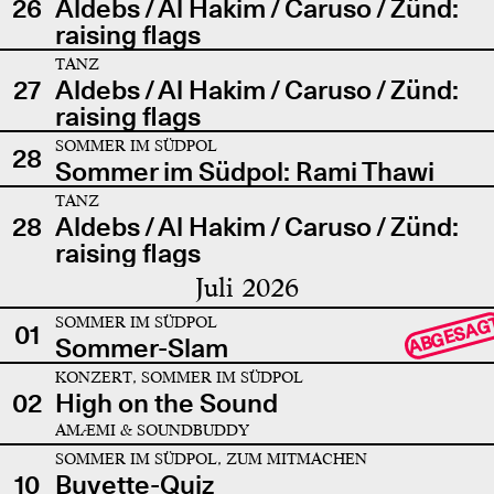
26
Aldebs / Al Hakim / Caruso / Zünd:
raising flags
TANZ
27
Aldebs / Al Hakim / Caruso / Zünd:
raising flags
SOMMER IM SÜDPOL
28
Sommer im Südpol: Rami Thawi
TANZ
28
Aldebs / Al Hakim / Caruso / Zünd:
raising flags
Juli 2026
SOMMER IM SÜDPOL
ABGESAG
01
Sommer-Slam
KONZERT, SOMMER IM SÜDPOL
02
High on the Sound
AMÆMI & SOUNDBUDDY
SOMMER IM SÜDPOL, ZUM MITMACHEN
10
Buvette-Quiz