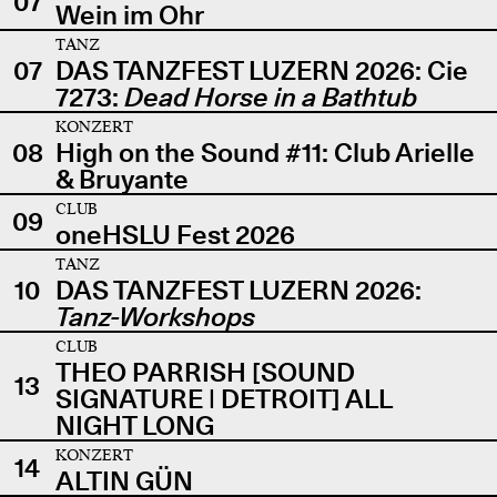
07
Wein im Ohr
TANZ
07
DAS TANZFEST LUZERN 2026: Cie
7273:
Dead Horse in a Bathtub
KONZERT
08
High on the Sound #11: Club Arielle
& Bruyante
CLUB
09
oneHSLU Fest 2026
TANZ
10
DAS TANZFEST LUZERN 2026:
Tanz-Workshops
CLUB
THEO PARRISH [SOUND
13
SIGNATURE | DETROIT] ALL
NIGHT LONG
KONZERT
14
ALTIN GÜN