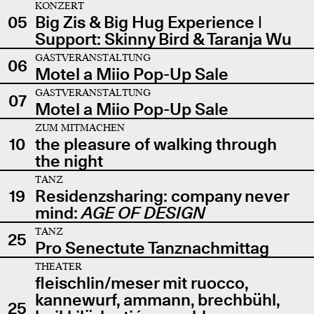
KONZERT
05
Big Zis & Big Hug Experience |
Support: Skinny Bird & Taranja Wu
GASTVERANSTALTUNG
06
Motel a Miio Pop-Up Sale
GASTVERANSTALTUNG
07
Motel a Miio Pop-Up Sale
ZUM MITMACHEN
10
the pleasure of walking through
the night
TANZ
19
Residenzsharing: company never
mind:
AGE OF DESIGN
TANZ
25
Pro Senectute Tanznachmittag
THEATER
fleischlin/meser mit ruocco,
kannewurf, ammann, brechbühl,
25