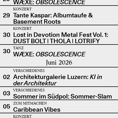
WÆXE:
OBSOLESCENCE
KONZERT
29
Tante Kaspar: Albumtaufe &
Basement Roots
KONZERT
30
Lost in Devotion Metal Fest Vol. 1:
DUST BOLT | THOLA | LOTRIFY
TANZ
30
WÆXE:
OBSOLESCENCE
Juni 2026
VERSCHIEDENES
02
Architekturgalerie Luzern:
KI in
der Architektur
VERSCHIEDENES
03
Sommer im Südpol: Sommer-Slam
ZUM MITMACHEN
05
Caribbean Vibes
KONZERT