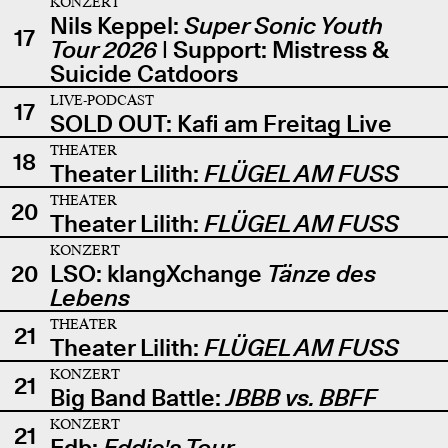
KONZERT
Nils Keppel:
Super Sonic Youth
17
Tour 2026
| Support: Mistress &
Suicide Catdoors
LIVE-PODCAST
17
SOLD OUT: Kafi am Freitag Live
THEATER
18
Theater Lilith:
FLÜGEL AM FUSS
THEATER
20
Theater Lilith:
FLÜGEL AM FUSS
KONZERT
20
LSO: klangXchange
Tänze des
Lebens
THEATER
21
Theater Lilith:
FLÜGEL AM FUSS
KONZERT
21
Big Band Battle:
JBBB vs. BBFF
KONZERT
21
Edb:
Eddie's Tour