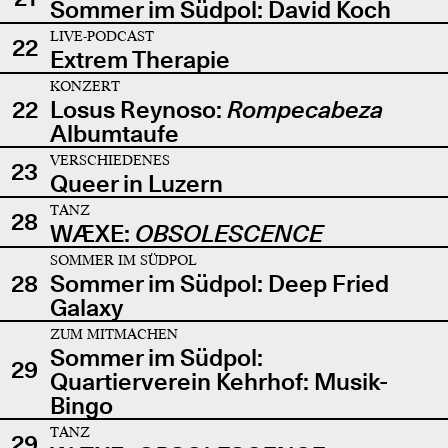
Sommer im Südpol: David Koch
LIVE-PODCAST
22
Extrem Therapie
KONZERT
22
Losus Reynoso:
Rompecabeza
Albumtaufe
VERSCHIEDENES
23
Queer in Luzern
TANZ
28
WÆXE:
OBSOLESCENCE
SOMMER IM SÜDPOL
28
Sommer im Südpol: Deep Fried
Galaxy
ZUM MITMACHEN
Sommer im Südpol:
29
Quartierverein Kehrhof: Musik-
Bingo
TANZ
29