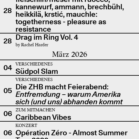
kannewurf, ammann, brechbühl,
28
heikkilä, krstić, mauchle:
togetherness - pleasure as
resistance
Drag im Ring Vol. 4
28
by Rachel Harder
März 2026
VERSCHIEDENES
04
Südpol Slam
VERSCHIEDENES
Die ZHB macht Feierabend:
05
Entfremdung – warum Amerika
sich (und uns) abhanden kommt
ZUM MITMACHEN
06
Caribbean Vibes
KONZERT
06
Opération Zéro - Almost Summer