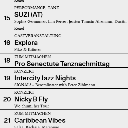
Kenel
PERFORMANCE, TANZ
SUZI (AT)
15
Sophie Germanier, Lan Perces, Jessica Tamsin Allemann, Dustin
Kenel
GASTVERANSTALTUNG
16
Explora
Pilze & Kräuter
ZUM MITMACHEN
18
Pro Senectute Tanznachmittag
KONZERT
19
Intercity Jazz Nights
SIGNAL! – Beromünster with Peter Zihlmann
KONZERT
20
Nicky B Fly
Wo chumi her Tour
ZUM MITMACHEN
21
Caribbean Vibes
Salsa, Bachata, Merengue