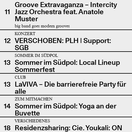
Groove Extravaganza – Intercity
11
Jazz Orchestra feat. Anatole
Muster
big band goes modern grooves
KONZERT
12
VERSCHOBEN: PLH | Support:
SGB
SOMMER IM SÜDPOL
13
Sommer im Südpol: Local Lineup
Sommerfest
CLUB
13
LaVIVA – Die barrierefreie Party für
alle
ZUM MITMACHEN
14
Sommer im Südpol: Yoga an der
Buvette
VERSCHIEDENES
18
Residenzsharing: Cie. Youkali: ON