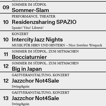
SOMMER IM SÜDPOL
09
Sommer-Slam
PERFORMANCE, THEATER
10
Residenzsharing SPAZIO
Spazio! Vita! Libertà!
KONZERT
10
Intercity Jazz Nights
MUSIK FÜR HIRN UND HINTERN – Nico Stettlers Weepack
SOMMER IM SÜDPOL, ZUM MITMACHEN
11
Bocciaturnier
SOMMER IM SÜDPOL, ZUM MITMACHEN
12
Big in Japan
GASTVERANSTALTUNG, KONZERT
12
Jazzchor Not4Sale
SwingAgain
GASTVERANSTALTUNG, KONZERT
13
Jazzchor Not4Sale
SwingAgain