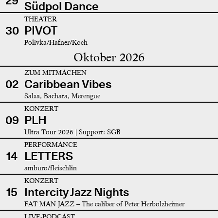
29
Südpol Dance
THEATER
30
PIVOT
Polivka/Hafner/Koch
Oktober 2026
ZUM MITMACHEN
02
Caribbean Vibes
Salsa, Bachata, Merengue
KONZERT
09
PLH
Ultra Tour 2026 | Support: SGB
PERFORMANCE
14
LETTERS
amburo/fleischlin
KONZERT
15
Intercity Jazz Nights
FAT MAN JAZZ – The caliber of Peter Herbolzheimer
LIVE-PODCAST