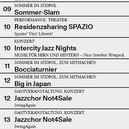
SOMMER IM SÜDPOL
09
Sommer-Slam
PERFORMANCE, THEATER
10
Residenzsharing SPAZIO
Spazio! Vita! Libertà!
KONZERT
10
Intercity Jazz Nights
MUSIK FÜR HIRN UND HINTERN – Nico Stettlers Weepack
SOMMER IM SÜDPOL, ZUM MITMACHEN
11
Bocciaturnier
SOMMER IM SÜDPOL, ZUM MITMACHEN
12
Big in Japan
GASTVERANSTALTUNG, KONZERT
12
Jazzchor Not4Sale
SwingAgain
GASTVERANSTALTUNG, KONZERT
13
Jazzchor Not4Sale
SwingAgain