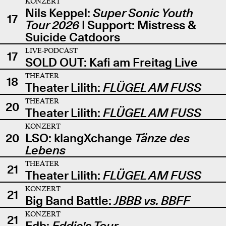
KONZERT
Nils Keppel:
Super Sonic Youth
17
Tour 2026
| Support: Mistress &
Suicide Catdoors
LIVE-PODCAST
17
SOLD OUT: Kafi am Freitag Live
THEATER
18
Theater Lilith:
FLÜGEL AM FUSS
THEATER
20
Theater Lilith:
FLÜGEL AM FUSS
KONZERT
20
LSO: klangXchange
Tänze des
Lebens
THEATER
21
Theater Lilith:
FLÜGEL AM FUSS
KONZERT
21
Big Band Battle:
JBBB vs. BBFF
KONZERT
21
Edb:
Eddie's Tour