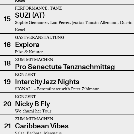
Kenel
PERFORMANCE, TANZ
SUZI (AT)
15
Sophie Germanier, Lan Perces, Jessica Tamsin Allemann, Dustin
Kenel
GASTVERANSTALTUNG
16
Explora
Pilze & Kräuter
ZUM MITMACHEN
18
Pro Senectute Tanznachmittag
KONZERT
19
Intercity Jazz Nights
SIGNAL! – Beromünster with Peter Zihlmann
KONZERT
20
Nicky B Fly
Wo chumi her Tour
ZUM MITMACHEN
21
Caribbean Vibes
Salsa, Bachata, Merengue