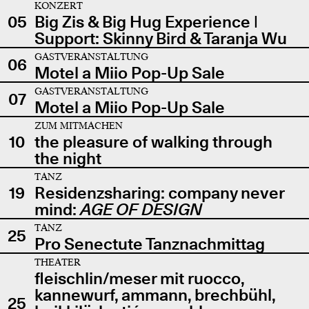
KONZERT
05
Big Zis & Big Hug Experience |
Support: Skinny Bird & Taranja Wu
GASTVERANSTALTUNG
06
Motel a Miio Pop-Up Sale
GASTVERANSTALTUNG
07
Motel a Miio Pop-Up Sale
ZUM MITMACHEN
10
the pleasure of walking through
the night
TANZ
19
Residenzsharing: company never
mind:
AGE OF DESIGN
TANZ
25
Pro Senectute Tanznachmittag
THEATER
fleischlin/meser mit ruocco,
kannewurf, ammann, brechbühl,
25