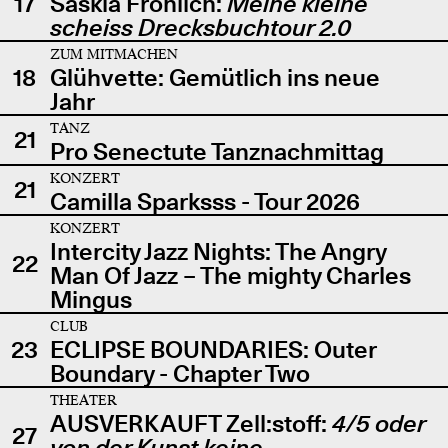
17
Saskia Fröhlich:
Meine kleine
scheiss Drecksbuchtour 2.0
ZUM MITMACHEN
18
Glühvette: Gemütlich ins neue
Jahr
TANZ
21
Pro Senectute Tanznachmittag
KONZERT
21
Camilla Sparksss - Tour 2026
KONZERT
Intercity Jazz Nights: The Angry
22
Man Of Jazz – The mighty Charles
Mingus
CLUB
23
ECLIPSE BOUNDARIES: Outer
Boundary - Chapter Two
THEATER
AUSVERKAUFT Zell:stoff:
4/5 oder
27
von der Kunst keine