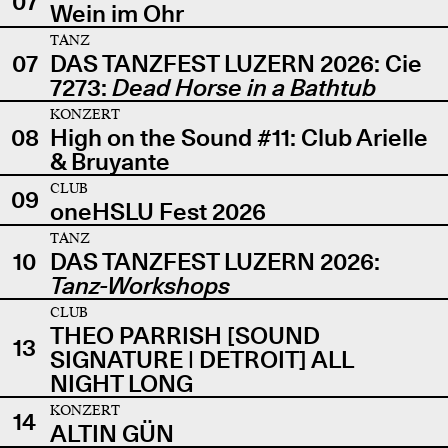
07
Wein im Ohr
TANZ
07
DAS TANZFEST LUZERN 2026: Cie
7273:
Dead Horse in a Bathtub
KONZERT
08
High on the Sound #11: Club Arielle
& Bruyante
CLUB
09
oneHSLU Fest 2026
TANZ
10
DAS TANZFEST LUZERN 2026:
Tanz-Workshops
CLUB
THEO PARRISH [SOUND
13
SIGNATURE | DETROIT] ALL
NIGHT LONG
KONZERT
14
ALTIN GÜN