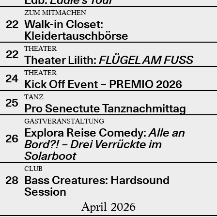
ZUM MITMACHEN
22
Walk-in Closet:
Kleidertauschbörse
THEATER
22
Theater Lilith:
FLÜGEL AM FUSS
THEATER
24
Kick Off Event – PREMIO 2026
TANZ
25
Pro Senectute Tanznachmittag
GASTVERANSTALTUNG
Explora Reise Comedy:
Alle an
26
Bord?! – Drei Verrückte im
Solarboot
CLUB
28
Bass Creatures: Hardsound
Session
April 2026