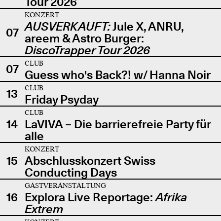
Tour 2026
KONZERT
AUSVERKAUFT:
Jule X, ANRU,
07
areem & Astro Burger:
DiscoTrapper Tour 2026
CLUB
07
Guess who's Back?! w/ Hanna Noir
CLUB
13
Friday Psyday
CLUB
14
LaVIVA – Die barrierefreie Party für
alle
KONZERT
15
Abschlusskonzert Swiss
Conducting Days
GASTVERANSTALTUNG
16
Explora Live Reportage:
Afrika
Extrem