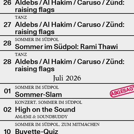
26
Aldebs / Al Hakim / Caruso / Zünd:
raising flags
TANZ
27
Aldebs / Al Hakim / Caruso / Zünd:
raising flags
SOMMER IM SÜDPOL
28
Sommer im Südpol: Rami Thawi
TANZ
28
Aldebs / Al Hakim / Caruso / Zünd:
raising flags
Juli 2026
SOMMER IM SÜDPOL
ABGESAG
01
Sommer-Slam
KONZERT, SOMMER IM SÜDPOL
02
High on the Sound
AMÆMI & SOUNDBUDDY
SOMMER IM SÜDPOL, ZUM MITMACHEN
10
Buvette-Quiz