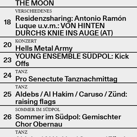
THE MOON
VERSCHIEDENES
Residenzsharing: Antonio Ramón
18
Luque u.v.m.: VON HINTEN
DURCHS KNIE INS AUGE (AT)
KONZERT
20
Hells Metal Army
YOUNG ENSEMBLE SÜDPOL: Kick
23
Offs
TANZ
24
Pro Senectute Tanznachmittag
TANZ
25
Aldebs / Al Hakim / Caruso / Zünd:
raising flags
SOMMER IM SÜDPOL
26
Sommer im Südpol: Gemischter
Chor Obernau
TANZ