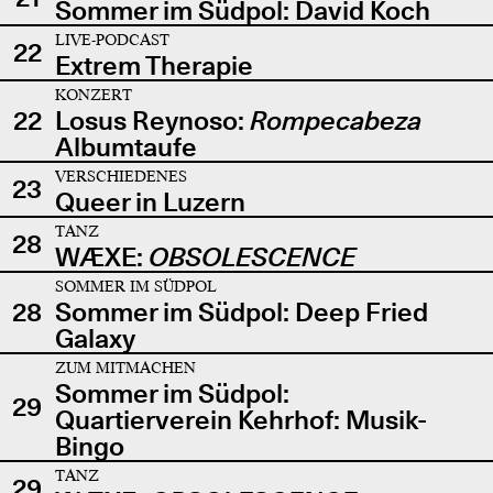
Sommer im Südpol: David Koch
LIVE-PODCAST
22
Extrem Therapie
KONZERT
22
Losus Reynoso:
Rompecabeza
Albumtaufe
VERSCHIEDENES
23
Queer in Luzern
TANZ
28
WÆXE:
OBSOLESCENCE
SOMMER IM SÜDPOL
28
Sommer im Südpol: Deep Fried
Galaxy
ZUM MITMACHEN
Sommer im Südpol:
29
Quartierverein Kehrhof: Musik-
Bingo
TANZ
29