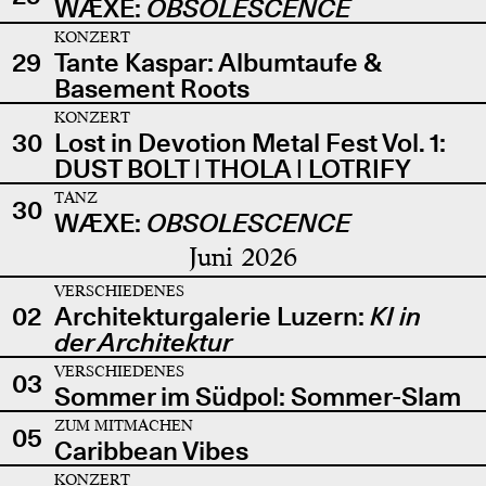
WÆXE:
OBSOLESCENCE
KONZERT
29
Tante Kaspar: Albumtaufe &
Basement Roots
KONZERT
30
Lost in Devotion Metal Fest Vol. 1:
DUST BOLT | THOLA | LOTRIFY
TANZ
30
WÆXE:
OBSOLESCENCE
Juni 2026
VERSCHIEDENES
02
Architekturgalerie Luzern:
KI in
der Architektur
VERSCHIEDENES
03
Sommer im Südpol: Sommer-Slam
ZUM MITMACHEN
05
Caribbean Vibes
KONZERT