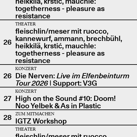
heikkilä, krstić, mauchle:
togetherness - pleasure as
resistance
THEATER
fleischlin/meser mit ruocco,
kannewurf, ammann, brechbühl,
26
heikkilä, krstić, mauchle:
togetherness - pleasure as
resistance
KONZERT
26
Die Nerven:
Live im Elfenbeinturm
Tour 2026
| Support: V3G
KONZERT
27
High on the Sound #10: Doom!
Noo Yelbek & As in Plastic
ZUM MITMACHEN
28
IGTZ Workshop
THEATER
fleischlin/meser mit ruocco,