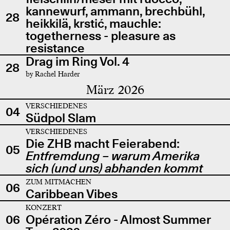
kannewurf, ammann, brechbühl,
28
heikkilä, krstić, mauchle:
togetherness - pleasure as
resistance
Drag im Ring Vol. 4
28
by Rachel Harder
März 2026
VERSCHIEDENES
04
Südpol Slam
VERSCHIEDENES
Die ZHB macht Feierabend:
05
Entfremdung – warum Amerika
sich (und uns) abhanden kommt
ZUM MITMACHEN
06
Caribbean Vibes
KONZERT
06
Opération Zéro - Almost Summer