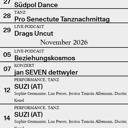
27
Südpol Dance
TANZ
28
Pro Senectute Tanznachmittag
LIVE-PODCAST
29
Drags Uncut
November 2026
LIVE-PODCAST
05
Beziehungskosmos
KONZERT
07
jan SEVEN dettwyler
PERFORMANCE, TANZ
SUZI (AT)
12
Sophie Germanier, Lan Perces, Jessica Tamsin Allemann, Dustin
Kenel
PERFORMANCE, TANZ
SUZI (AT)
14
Sophie Germanier, Lan Perces, Jessica Tamsin Allemann, Dustin