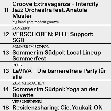
Groove Extravaganza – Intercity
11
Jazz Orchestra feat. Anatole
Muster
big band goes modern grooves
KONZERT
12
VERSCHOBEN: PLH | Support:
SGB
SOMMER IM SÜDPOL
13
Sommer im Südpol: Local Lineup
Sommerfest
CLUB
13
LaVIVA – Die barrierefreie Party für
alle
ZUM MITMACHEN
14
Sommer im Südpol: Yoga an der
Buvette
VERSCHIEDENES
18
Residenzsharing: Cie. Youkali: ON