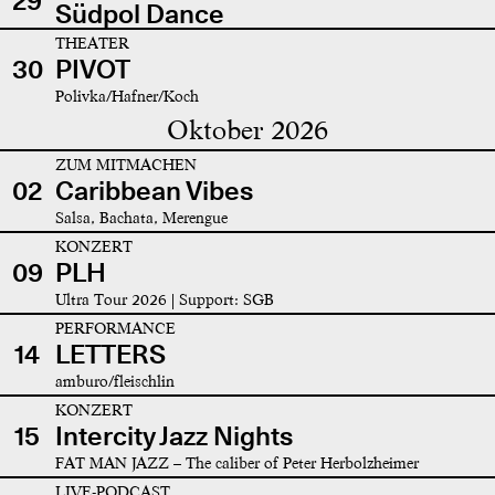
29
Südpol Dance
THEATER
30
PIVOT
Polivka/Hafner/Koch
Oktober 2026
ZUM MITMACHEN
02
Caribbean Vibes
Salsa, Bachata, Merengue
KONZERT
09
PLH
Ultra Tour 2026 | Support: SGB
PERFORMANCE
14
LETTERS
amburo/fleischlin
KONZERT
15
Intercity Jazz Nights
FAT MAN JAZZ – The caliber of Peter Herbolzheimer
LIVE-PODCAST