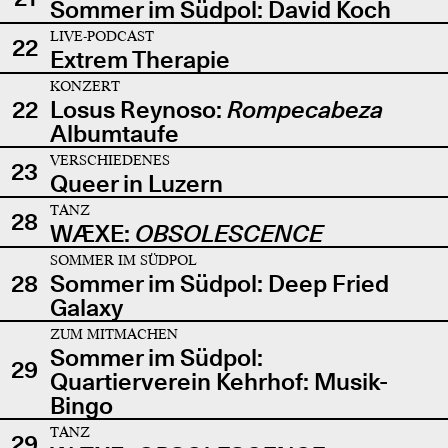
Sommer im Südpol: David Koch
LIVE-PODCAST
22
Extrem Therapie
KONZERT
22
Losus Reynoso:
Rompecabeza
Albumtaufe
VERSCHIEDENES
23
Queer in Luzern
TANZ
28
WÆXE:
OBSOLESCENCE
SOMMER IM SÜDPOL
28
Sommer im Südpol: Deep Fried
Galaxy
ZUM MITMACHEN
Sommer im Südpol:
29
Quartierverein Kehrhof: Musik-
Bingo
TANZ
29