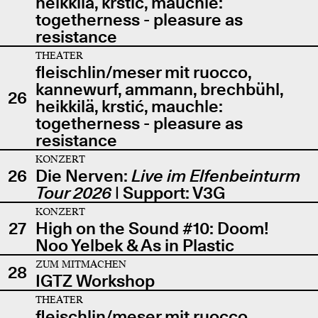
heikkilä, krstić, mauchle:
togetherness - pleasure as
resistance
THEATER
fleischlin/meser mit ruocco,
kannewurf, ammann, brechbühl,
26
heikkilä, krstić, mauchle:
togetherness - pleasure as
resistance
KONZERT
26
Die Nerven:
Live im Elfenbeinturm
Tour 2026
| Support: V3G
KONZERT
27
High on the Sound #10: Doom!
Noo Yelbek & As in Plastic
ZUM MITMACHEN
28
IGTZ Workshop
THEATER
fleischlin/meser mit ruocco,