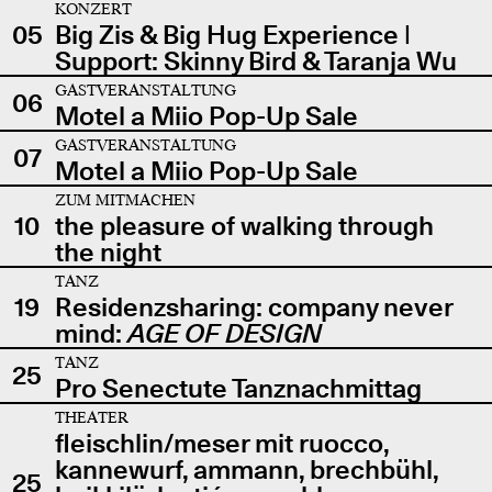
KONZERT
05
Big Zis & Big Hug Experience |
Support: Skinny Bird & Taranja Wu
GASTVERANSTALTUNG
06
Motel a Miio Pop-Up Sale
GASTVERANSTALTUNG
07
Motel a Miio Pop-Up Sale
ZUM MITMACHEN
10
the pleasure of walking through
the night
TANZ
19
Residenzsharing: company never
mind:
AGE OF DESIGN
TANZ
25
Pro Senectute Tanznachmittag
THEATER
fleischlin/meser mit ruocco,
kannewurf, ammann, brechbühl,
25