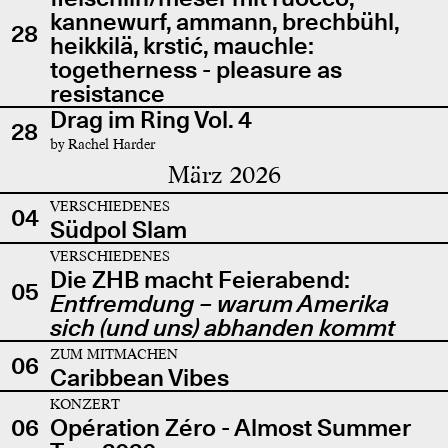
kannewurf, ammann, brechbühl,
28
heikkilä, krstić, mauchle:
togetherness - pleasure as
resistance
Drag im Ring Vol. 4
28
by Rachel Harder
März 2026
VERSCHIEDENES
04
Südpol Slam
VERSCHIEDENES
Die ZHB macht Feierabend:
05
Entfremdung – warum Amerika
sich (und uns) abhanden kommt
ZUM MITMACHEN
06
Caribbean Vibes
KONZERT
06
Opération Zéro - Almost Summer