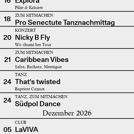
16
Explora
Pilze & Kräuter
ZUM MITMACHEN
18
Pro Senectute Tanznachmittag
KONZERT
20
Nicky B Fly
Wo chumi her Tour
ZUM MITMACHEN
21
Caribbean Vibes
Salsa, Bachata, Merengue
TANZ
24
That's twisted
Baptiste Cazaux
TANZ, ZUM MITMACHEN
24
Südpol Dance
Dezember 2026
CLUB
05
LaVIVA