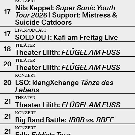
KONZERT
Nils Keppel:
Super Sonic Youth
17
Tour 2026
| Support: Mistress &
Suicide Catdoors
LIVE-PODCAST
17
SOLD OUT: Kafi am Freitag Live
THEATER
18
Theater Lilith:
FLÜGEL AM FUSS
THEATER
20
Theater Lilith:
FLÜGEL AM FUSS
KONZERT
20
LSO: klangXchange
Tänze des
Lebens
THEATER
21
Theater Lilith:
FLÜGEL AM FUSS
KONZERT
21
Big Band Battle:
JBBB vs. BBFF
KONZERT
21
Edb:
Eddie's Tour