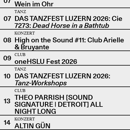
07
Wein im Ohr
TANZ
07
DAS TANZFEST LUZERN 2026: Cie
7273:
Dead Horse in a Bathtub
KONZERT
08
High on the Sound #11: Club Arielle
& Bruyante
CLUB
09
oneHSLU Fest 2026
TANZ
10
DAS TANZFEST LUZERN 2026:
Tanz-Workshops
CLUB
THEO PARRISH [SOUND
13
SIGNATURE | DETROIT] ALL
NIGHT LONG
KONZERT
14
ALTIN GÜN