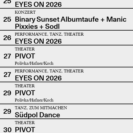
25
EYES ON 2026
KONZERT
25
Binary Sunset Albumtaufe + Manic
Pixxies + Sodl
PERFORMANCE, TANZ, THEATER
26
EYES ON 2026
THEATER
27
PIVOT
Polivka/Hafner/Koch
PERFORMANCE, TANZ, THEATER
27
EYES ON 2026
THEATER
29
PIVOT
Polivka/Hafner/Koch
TANZ, ZUM MITMACHEN
29
Südpol Dance
THEATER
30
PIVOT