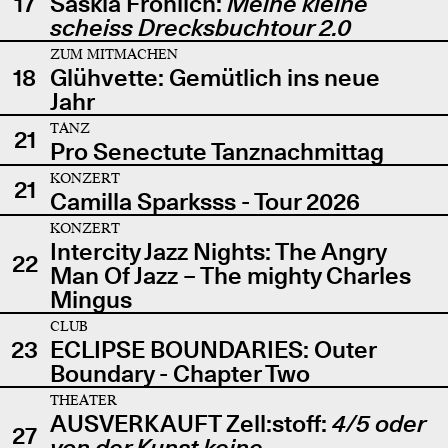
17
Saskia Fröhlich:
Meine kleine
scheiss Drecksbuchtour 2.0
ZUM MITMACHEN
18
Glühvette: Gemütlich ins neue
Jahr
TANZ
21
Pro Senectute Tanznachmittag
KONZERT
21
Camilla Sparksss - Tour 2026
KONZERT
Intercity Jazz Nights: The Angry
22
Man Of Jazz – The mighty Charles
Mingus
CLUB
23
ECLIPSE BOUNDARIES: Outer
Boundary - Chapter Two
THEATER
AUSVERKAUFT Zell:stoff:
4/5 oder
27
von der Kunst keine