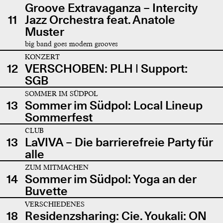
Groove Extravaganza – Intercity
11
Jazz Orchestra feat. Anatole
Muster
big band goes modern grooves
KONZERT
12
VERSCHOBEN: PLH | Support:
SGB
SOMMER IM SÜDPOL
13
Sommer im Südpol: Local Lineup
Sommerfest
CLUB
13
LaVIVA – Die barrierefreie Party für
alle
ZUM MITMACHEN
14
Sommer im Südpol: Yoga an der
Buvette
VERSCHIEDENES
18
Residenzsharing: Cie. Youkali: ON