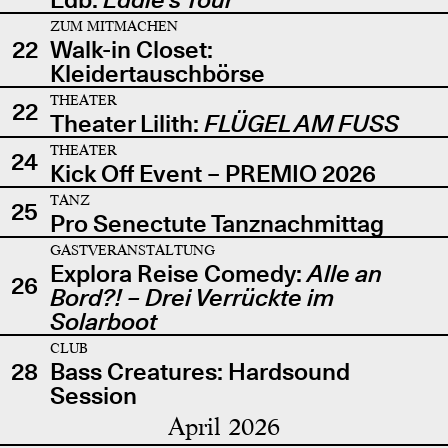
ZUM MITMACHEN
22
Walk-in Closet:
Kleidertauschbörse
THEATER
22
Theater Lilith:
FLÜGEL AM FUSS
THEATER
24
Kick Off Event – PREMIO 2026
TANZ
25
Pro Senectute Tanznachmittag
GASTVERANSTALTUNG
Explora Reise Comedy:
Alle an
26
Bord?! – Drei Verrückte im
Solarboot
CLUB
28
Bass Creatures: Hardsound
Session
April 2026