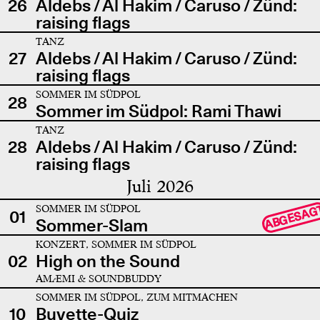
26
Aldebs / Al Hakim / Caruso / Zünd:
raising flags
TANZ
27
Aldebs / Al Hakim / Caruso / Zünd:
raising flags
SOMMER IM SÜDPOL
28
Sommer im Südpol: Rami Thawi
TANZ
28
Aldebs / Al Hakim / Caruso / Zünd:
raising flags
Juli 2026
SOMMER IM SÜDPOL
ABGESAG
01
Sommer-Slam
KONZERT, SOMMER IM SÜDPOL
02
High on the Sound
AMÆMI & SOUNDBUDDY
SOMMER IM SÜDPOL, ZUM MITMACHEN
10
Buvette-Quiz