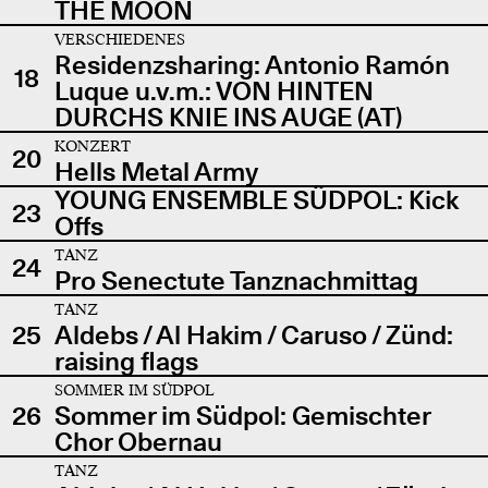
THE MOON
VERSCHIEDENES
Residenzsharing: Antonio Ramón
18
Luque u.v.m.: VON HINTEN
DURCHS KNIE INS AUGE (AT)
KONZERT
20
Hells Metal Army
YOUNG ENSEMBLE SÜDPOL: Kick
23
Offs
TANZ
24
Pro Senectute Tanznachmittag
TANZ
25
Aldebs / Al Hakim / Caruso / Zünd:
raising flags
SOMMER IM SÜDPOL
26
Sommer im Südpol: Gemischter
Chor Obernau
TANZ