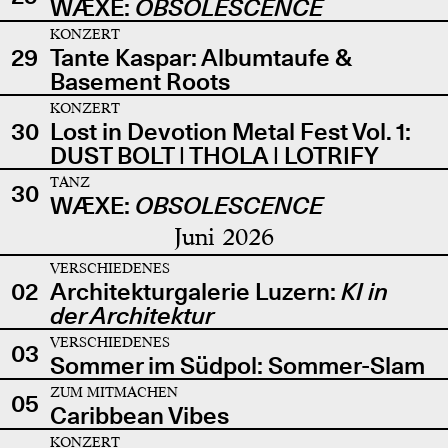
WÆXE:
OBSOLESCENCE
KONZERT
29
Tante Kaspar: Albumtaufe &
Basement Roots
KONZERT
30
Lost in Devotion Metal Fest Vol. 1:
DUST BOLT | THOLA | LOTRIFY
TANZ
30
WÆXE:
OBSOLESCENCE
Juni 2026
VERSCHIEDENES
02
Architekturgalerie Luzern:
KI in
der Architektur
VERSCHIEDENES
03
Sommer im Südpol: Sommer-Slam
ZUM MITMACHEN
05
Caribbean Vibes
KONZERT