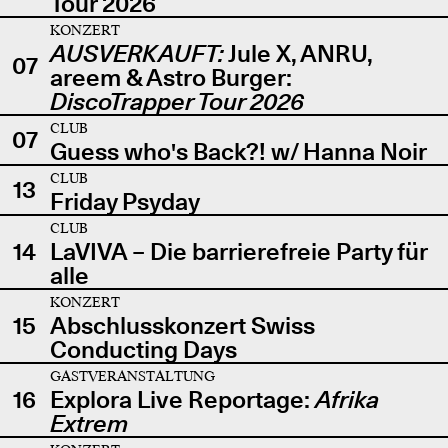
Tour 2026
KONZERT
AUSVERKAUFT:
Jule X, ANRU,
07
areem & Astro Burger:
DiscoTrapper Tour 2026
CLUB
07
Guess who's Back?! w/ Hanna Noir
CLUB
13
Friday Psyday
CLUB
14
LaVIVA – Die barrierefreie Party für
alle
KONZERT
15
Abschlusskonzert Swiss
Conducting Days
GASTVERANSTALTUNG
16
Explora Live Reportage:
Afrika
Extrem