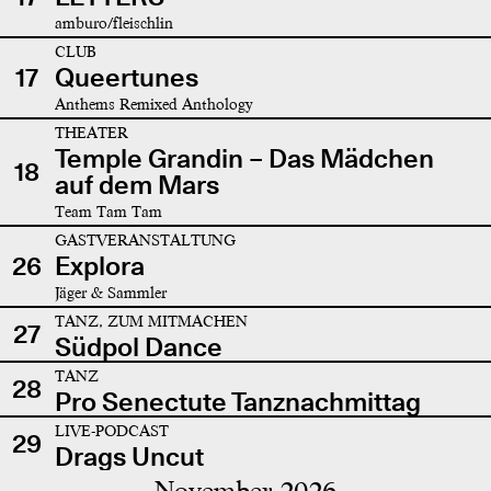
amburo/fleischlin
CLUB
17
Queertunes
Anthems Remixed Anthology
THEATER
Temple Grandin – Das Mädchen
18
auf dem Mars
Team Tam Tam
GASTVERANSTALTUNG
26
Explora
Jäger & Sammler
TANZ, ZUM MITMACHEN
27
Südpol Dance
TANZ
28
Pro Senectute Tanznachmittag
LIVE-PODCAST
29
Drags Uncut
November 2026