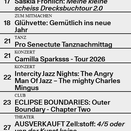
17
Saskia Fröhlich:
Meine kleine
scheiss Drecksbuchtour 2.0
ZUM MITMACHEN
18
Glühvette: Gemütlich ins neue
Jahr
TANZ
21
Pro Senectute Tanznachmittag
KONZERT
21
Camilla Sparksss - Tour 2026
KONZERT
Intercity Jazz Nights: The Angry
22
Man Of Jazz – The mighty Charles
Mingus
CLUB
23
ECLIPSE BOUNDARIES: Outer
Boundary - Chapter Two
THEATER
AUSVERKAUFT Zell:stoff:
4/5 oder
27
von der Kunst keine