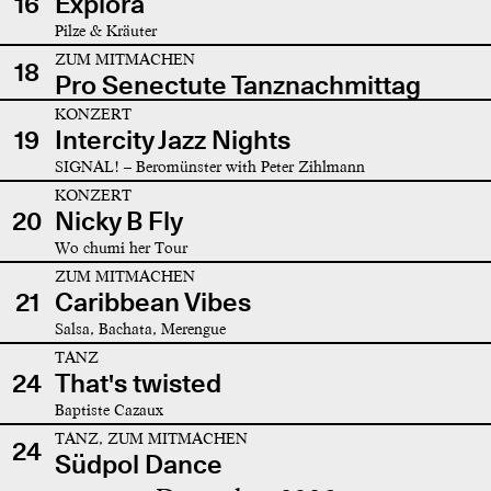
16
Explora
Pilze & Kräuter
ZUM MITMACHEN
18
Pro Senectute Tanznachmittag
KONZERT
19
Intercity Jazz Nights
SIGNAL! – Beromünster with Peter Zihlmann
KONZERT
20
Nicky B Fly
Wo chumi her Tour
ZUM MITMACHEN
21
Caribbean Vibes
Salsa, Bachata, Merengue
TANZ
24
That's twisted
Baptiste Cazaux
TANZ, ZUM MITMACHEN
24
Südpol Dance