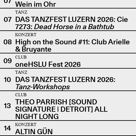
07
Wein im Ohr
TANZ
07
DAS TANZFEST LUZERN 2026: Cie
7273:
Dead Horse in a Bathtub
KONZERT
08
High on the Sound #11: Club Arielle
& Bruyante
CLUB
09
oneHSLU Fest 2026
TANZ
10
DAS TANZFEST LUZERN 2026:
Tanz-Workshops
CLUB
THEO PARRISH [SOUND
13
SIGNATURE | DETROIT] ALL
NIGHT LONG
KONZERT
14
ALTIN GÜN