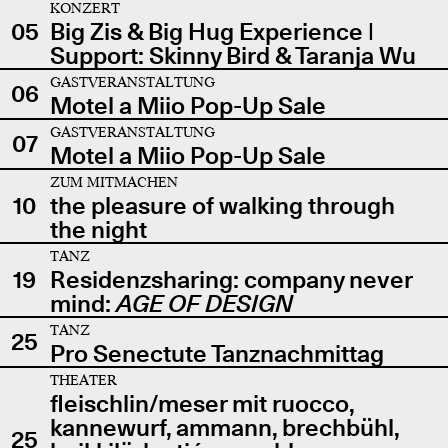
KONZERT
05
Big Zis & Big Hug Experience |
Support: Skinny Bird & Taranja Wu
GASTVERANSTALTUNG
06
Motel a Miio Pop-Up Sale
GASTVERANSTALTUNG
07
Motel a Miio Pop-Up Sale
ZUM MITMACHEN
10
the pleasure of walking through
the night
TANZ
19
Residenzsharing: company never
mind:
AGE OF DESIGN
TANZ
25
Pro Senectute Tanznachmittag
THEATER
fleischlin/meser mit ruocco,
kannewurf, ammann, brechbühl,
25