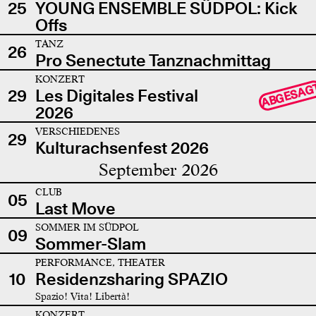
25
YOUNG ENSEMBLE SÜDPOL: Kick
Offs
TANZ
26
Pro Senectute Tanznachmittag
KONZERT
ABGESAG
29
Les Digitales Festival
2026
VERSCHIEDENES
29
Kulturachsenfest 2026
September 2026
CLUB
05
Last Move
SOMMER IM SÜDPOL
09
Sommer-Slam
PERFORMANCE, THEATER
10
Residenzsharing SPAZIO
Spazio! Vita! Libertà!
KONZERT