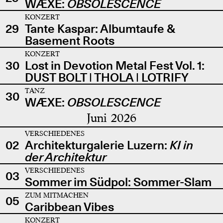
WÆXE:
OBSOLESCENCE
KONZERT
29
Tante Kaspar: Albumtaufe &
Basement Roots
KONZERT
30
Lost in Devotion Metal Fest Vol. 1:
DUST BOLT | THOLA | LOTRIFY
TANZ
30
WÆXE:
OBSOLESCENCE
Juni 2026
VERSCHIEDENES
02
Architekturgalerie Luzern:
KI in
der Architektur
VERSCHIEDENES
03
Sommer im Südpol: Sommer-Slam
ZUM MITMACHEN
05
Caribbean Vibes
KONZERT