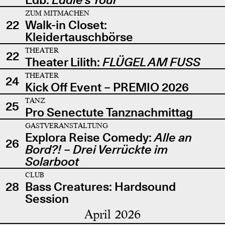
ZUM MITMACHEN
22
Walk-in Closet:
Kleidertauschbörse
THEATER
22
Theater Lilith:
FLÜGEL AM FUSS
THEATER
24
Kick Off Event – PREMIO 2026
TANZ
25
Pro Senectute Tanznachmittag
GASTVERANSTALTUNG
Explora Reise Comedy:
Alle an
26
Bord?! – Drei Verrückte im
Solarboot
CLUB
28
Bass Creatures: Hardsound
Session
April 2026