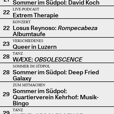
Sommer im Südpol: David Koch
LIVE-PODCAST
22
Extrem Therapie
KONZERT
22
Losus Reynoso:
Rompecabeza
Albumtaufe
VERSCHIEDENES
23
Queer in Luzern
TANZ
28
WÆXE:
OBSOLESCENCE
SOMMER IM SÜDPOL
28
Sommer im Südpol: Deep Fried
Galaxy
ZUM MITMACHEN
Sommer im Südpol:
29
Quartierverein Kehrhof: Musik-
Bingo
TANZ
29