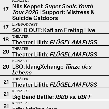
KONZERT
Nils Keppel:
Super Sonic Youth
17
Tour 2026
| Support: Mistress &
Suicide Catdoors
LIVE-PODCAST
17
SOLD OUT: Kafi am Freitag Live
THEATER
18
Theater Lilith:
FLÜGEL AM FUSS
THEATER
20
Theater Lilith:
FLÜGEL AM FUSS
KONZERT
20
LSO: klangXchange
Tänze des
Lebens
THEATER
21
Theater Lilith:
FLÜGEL AM FUSS
KONZERT
21
Big Band Battle:
JBBB vs. BBFF
KONZERT
21
Edb:
Eddie's Tour