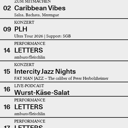
ZUM MITMACHEN
02
Caribbean Vibes
Salsa, Bachata, Merengue
KONZERT
09
PLH
Ultra Tour 2026 | Support: SGB
PERFORMANCE
14
LETTERS
amburo/fleischlin
KONZERT
15
Intercity Jazz Nights
FAT MAN JAZZ – The caliber of Peter Herbolzheimer
LIVE-PODCAST
16
Wurst-Käse-Salat
PERFORMANCE
16
LETTERS
amburo/fleischlin
PERFORMANCE
17
LETTERS