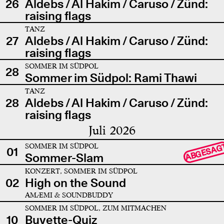
26
Aldebs / Al Hakim / Caruso / Zünd:
raising flags
TANZ
27
Aldebs / Al Hakim / Caruso / Zünd:
raising flags
SOMMER IM SÜDPOL
28
Sommer im Südpol: Rami Thawi
TANZ
28
Aldebs / Al Hakim / Caruso / Zünd:
raising flags
Juli 2026
SOMMER IM SÜDPOL
ABGESAG
01
Sommer-Slam
KONZERT, SOMMER IM SÜDPOL
02
High on the Sound
AMÆMI & SOUNDBUDDY
SOMMER IM SÜDPOL, ZUM MITMACHEN
10
Buvette-Quiz