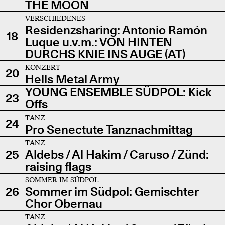
THE MOON
VERSCHIEDENES
Residenzsharing: Antonio Ramón
18
Luque u.v.m.: VON HINTEN
DURCHS KNIE INS AUGE (AT)
KONZERT
20
Hells Metal Army
YOUNG ENSEMBLE SÜDPOL: Kick
23
Offs
TANZ
24
Pro Senectute Tanznachmittag
TANZ
25
Aldebs / Al Hakim / Caruso / Zünd:
raising flags
SOMMER IM SÜDPOL
26
Sommer im Südpol: Gemischter
Chor Obernau
TANZ