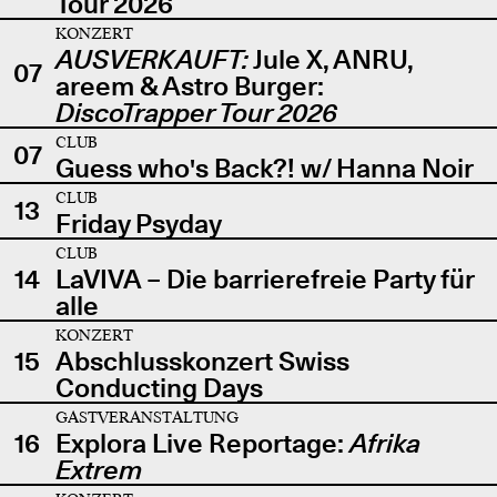
Tour 2026
KONZERT
AUSVERKAUFT:
Jule X, ANRU,
07
areem & Astro Burger:
DiscoTrapper Tour 2026
CLUB
07
Guess who's Back?! w/ Hanna Noir
CLUB
13
Friday Psyday
CLUB
14
LaVIVA – Die barrierefreie Party für
alle
KONZERT
15
Abschlusskonzert Swiss
Conducting Days
GASTVERANSTALTUNG
16
Explora Live Reportage:
Afrika
Extrem