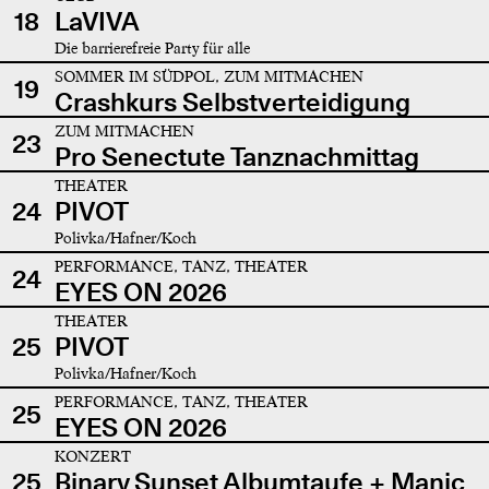
18
LaVIVA
Die barrierefreie Party für alle
SOMMER IM SÜDPOL, ZUM MITMACHEN
19
Crashkurs Selbstverteidigung
ZUM MITMACHEN
23
Pro Senectute Tanznachmittag
THEATER
24
PIVOT
Polivka/Hafner/Koch
PERFORMANCE, TANZ, THEATER
24
EYES ON 2026
THEATER
25
PIVOT
Polivka/Hafner/Koch
PERFORMANCE, TANZ, THEATER
25
EYES ON 2026
KONZERT
25
Binary Sunset Albumtaufe + Manic