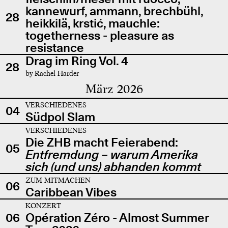
kannewurf, ammann, brechbühl,
28
heikkilä, krstić, mauchle:
togetherness - pleasure as
resistance
Drag im Ring Vol. 4
28
by Rachel Harder
März 2026
VERSCHIEDENES
04
Südpol Slam
VERSCHIEDENES
Die ZHB macht Feierabend:
05
Entfremdung – warum Amerika
sich (und uns) abhanden kommt
ZUM MITMACHEN
06
Caribbean Vibes
KONZERT
06
Opération Zéro - Almost Summer