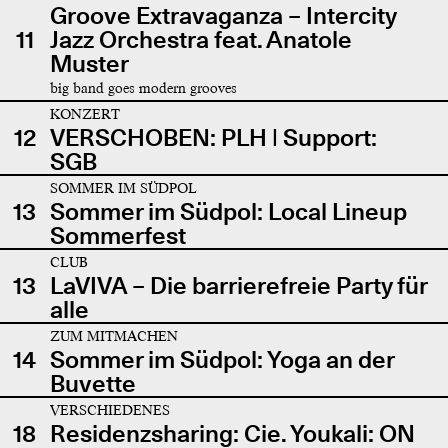
Groove Extravaganza – Intercity
11
Jazz Orchestra feat. Anatole
Muster
big band goes modern grooves
KONZERT
12
VERSCHOBEN: PLH | Support:
SGB
SOMMER IM SÜDPOL
13
Sommer im Südpol: Local Lineup
Sommerfest
CLUB
13
LaVIVA – Die barrierefreie Party für
alle
ZUM MITMACHEN
14
Sommer im Südpol: Yoga an der
Buvette
VERSCHIEDENES
18
Residenzsharing: Cie. Youkali: ON