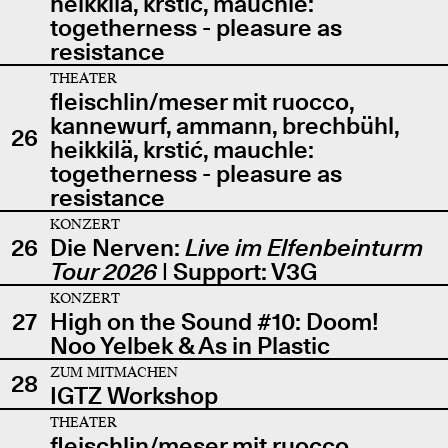
heikkilä, krstić, mauchle:
togetherness - pleasure as
resistance
THEATER
fleischlin/meser mit ruocco,
kannewurf, ammann, brechbühl,
26
heikkilä, krstić, mauchle:
togetherness - pleasure as
resistance
KONZERT
26
Die Nerven:
Live im Elfenbeinturm
Tour 2026
| Support: V3G
KONZERT
27
High on the Sound #10: Doom!
Noo Yelbek & As in Plastic
ZUM MITMACHEN
28
IGTZ Workshop
THEATER
fleischlin/meser mit ruocco,