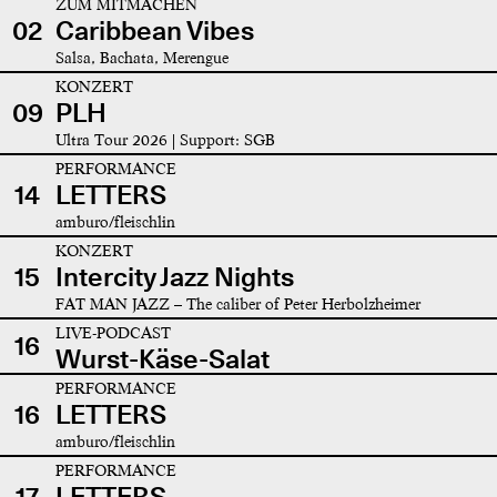
ZUM MITMACHEN
02
Caribbean Vibes
Salsa, Bachata, Merengue
KONZERT
09
PLH
Ultra Tour 2026 | Support: SGB
PERFORMANCE
14
LETTERS
amburo/fleischlin
KONZERT
15
Intercity Jazz Nights
FAT MAN JAZZ – The caliber of Peter Herbolzheimer
LIVE-PODCAST
16
Wurst-Käse-Salat
PERFORMANCE
16
LETTERS
amburo/fleischlin
PERFORMANCE
17
LETTERS