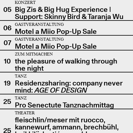
KONZERT
05
Big Zis & Big Hug Experience |
Support: Skinny Bird & Taranja Wu
GASTVERANSTALTUNG
06
Motel a Miio Pop-Up Sale
GASTVERANSTALTUNG
07
Motel a Miio Pop-Up Sale
ZUM MITMACHEN
10
the pleasure of walking through
the night
TANZ
19
Residenzsharing: company never
mind:
AGE OF DESIGN
TANZ
25
Pro Senectute Tanznachmittag
THEATER
fleischlin/meser mit ruocco,
kannewurf, ammann, brechbühl,
25