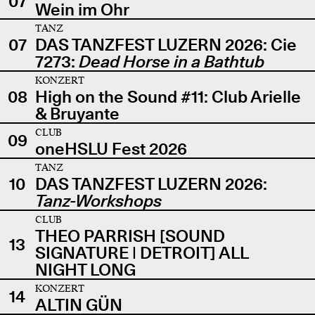
07
Wein im Ohr
TANZ
07
DAS TANZFEST LUZERN 2026: Cie
7273:
Dead Horse in a Bathtub
KONZERT
08
High on the Sound #11: Club Arielle
& Bruyante
CLUB
09
oneHSLU Fest 2026
TANZ
10
DAS TANZFEST LUZERN 2026:
Tanz-Workshops
CLUB
THEO PARRISH [SOUND
13
SIGNATURE | DETROIT] ALL
NIGHT LONG
KONZERT
14
ALTIN GÜN