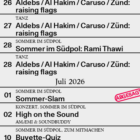
26
Aldebs / Al Hakim / Caruso / Zünd:
raising flags
TANZ
27
Aldebs / Al Hakim / Caruso / Zünd:
raising flags
SOMMER IM SÜDPOL
28
Sommer im Südpol: Rami Thawi
TANZ
28
Aldebs / Al Hakim / Caruso / Zünd:
raising flags
Juli 2026
SOMMER IM SÜDPOL
ABGESAG
01
Sommer-Slam
KONZERT, SOMMER IM SÜDPOL
02
High on the Sound
AMÆMI & SOUNDBUDDY
SOMMER IM SÜDPOL, ZUM MITMACHEN
10
Buvette-Quiz