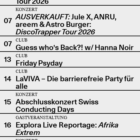
Tour 2026
KONZERT
AUSVERKAUFT:
Jule X, ANRU,
07
areem & Astro Burger:
DiscoTrapper Tour 2026
CLUB
07
Guess who's Back?! w/ Hanna Noir
CLUB
13
Friday Psyday
CLUB
14
LaVIVA – Die barrierefreie Party für
alle
KONZERT
15
Abschlusskonzert Swiss
Conducting Days
GASTVERANSTALTUNG
16
Explora Live Reportage:
Afrika
Extrem