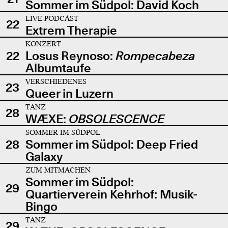
Sommer im Südpol: David Koch
LIVE-PODCAST
22
Extrem Therapie
KONZERT
22
Losus Reynoso:
Rompecabeza
Albumtaufe
VERSCHIEDENES
23
Queer in Luzern
TANZ
28
WÆXE:
OBSOLESCENCE
SOMMER IM SÜDPOL
28
Sommer im Südpol: Deep Fried
Galaxy
ZUM MITMACHEN
Sommer im Südpol:
29
Quartierverein Kehrhof: Musik-
Bingo
TANZ
29