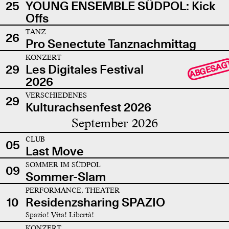
25
YOUNG ENSEMBLE SÜDPOL: Kick
Offs
TANZ
26
Pro Senectute Tanznachmittag
KONZERT
ABGESAG
29
Les Digitales Festival
2026
VERSCHIEDENES
29
Kulturachsenfest 2026
September 2026
CLUB
05
Last Move
SOMMER IM SÜDPOL
09
Sommer-Slam
PERFORMANCE, THEATER
10
Residenzsharing SPAZIO
Spazio! Vita! Libertà!
KONZERT