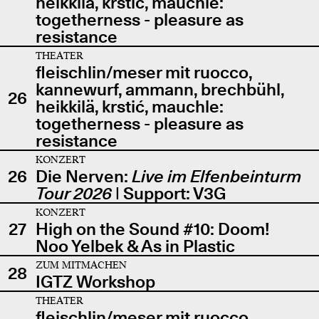
heikkilä, krstić, mauchle:
togetherness - pleasure as
resistance
THEATER
fleischlin/meser mit ruocco,
kannewurf, ammann, brechbühl,
26
heikkilä, krstić, mauchle:
togetherness - pleasure as
resistance
KONZERT
26
Die Nerven:
Live im Elfenbeinturm
Tour 2026
| Support: V3G
KONZERT
27
High on the Sound #10: Doom!
Noo Yelbek & As in Plastic
ZUM MITMACHEN
28
IGTZ Workshop
THEATER
fleischlin/meser mit ruocco,