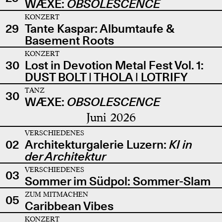
WÆXE:
OBSOLESCENCE
KONZERT
29
Tante Kaspar: Albumtaufe &
Basement Roots
KONZERT
30
Lost in Devotion Metal Fest Vol. 1:
DUST BOLT | THOLA | LOTRIFY
TANZ
30
WÆXE:
OBSOLESCENCE
Juni 2026
VERSCHIEDENES
02
Architekturgalerie Luzern:
KI in
der Architektur
VERSCHIEDENES
03
Sommer im Südpol: Sommer-Slam
ZUM MITMACHEN
05
Caribbean Vibes
KONZERT