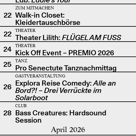
ZUM MITMACHEN
22
Walk-in Closet:
Kleidertauschbörse
THEATER
22
Theater Lilith:
FLÜGEL AM FUSS
THEATER
24
Kick Off Event – PREMIO 2026
TANZ
25
Pro Senectute Tanznachmittag
GASTVERANSTALTUNG
Explora Reise Comedy:
Alle an
26
Bord?! – Drei Verrückte im
Solarboot
CLUB
28
Bass Creatures: Hardsound
Session
April 2026