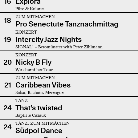
16
Explora
Pilze & Kräuter
ZUM MITMACHEN
18
Pro Senectute Tanznachmittag
KONZERT
19
Intercity Jazz Nights
SIGNAL! – Beromünster with Peter Zihlmann
KONZERT
20
Nicky B Fly
Wo chumi her Tour
ZUM MITMACHEN
21
Caribbean Vibes
Salsa, Bachata, Merengue
TANZ
24
That's twisted
Baptiste Cazaux
TANZ, ZUM MITMACHEN
24
Südpol Dance