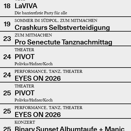
18
LaVIVA
Die barrierefreie Party für alle
SOMMER IM SÜDPOL, ZUM MITMACHEN
19
Crashkurs Selbstverteidigung
ZUM MITMACHEN
23
Pro Senectute Tanznachmittag
THEATER
24
PIVOT
Polivka/Hafner/Koch
PERFORMANCE, TANZ, THEATER
24
EYES ON 2026
THEATER
25
PIVOT
Polivka/Hafner/Koch
PERFORMANCE, TANZ, THEATER
25
EYES ON 2026
KONZERT
25
Binary Sunset Albumtaufe + Manic