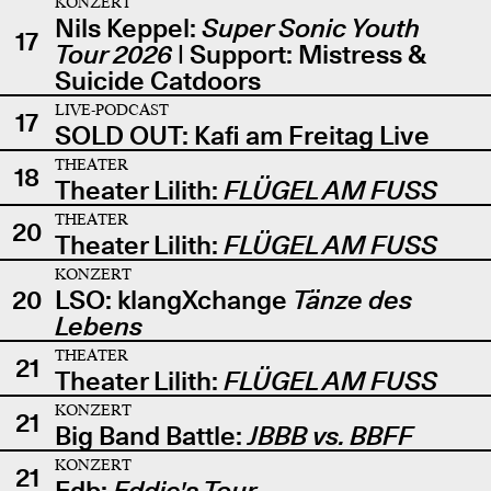
KONZERT
Nils Keppel:
Super Sonic Youth
17
Tour 2026
| Support: Mistress &
Suicide Catdoors
LIVE-PODCAST
17
SOLD OUT: Kafi am Freitag Live
THEATER
18
Theater Lilith:
FLÜGEL AM FUSS
THEATER
20
Theater Lilith:
FLÜGEL AM FUSS
KONZERT
20
LSO: klangXchange
Tänze des
Lebens
THEATER
21
Theater Lilith:
FLÜGEL AM FUSS
KONZERT
21
Big Band Battle:
JBBB vs. BBFF
KONZERT
21
Edb:
Eddie's Tour