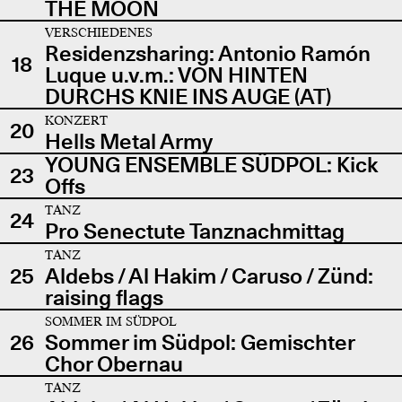
THE MOON
VERSCHIEDENES
Residenzsharing: Antonio Ramón
18
Luque u.v.m.: VON HINTEN
DURCHS KNIE INS AUGE (AT)
KONZERT
20
Hells Metal Army
YOUNG ENSEMBLE SÜDPOL: Kick
23
Offs
TANZ
24
Pro Senectute Tanznachmittag
TANZ
25
Aldebs / Al Hakim / Caruso / Zünd:
raising flags
SOMMER IM SÜDPOL
26
Sommer im Südpol: Gemischter
Chor Obernau
TANZ