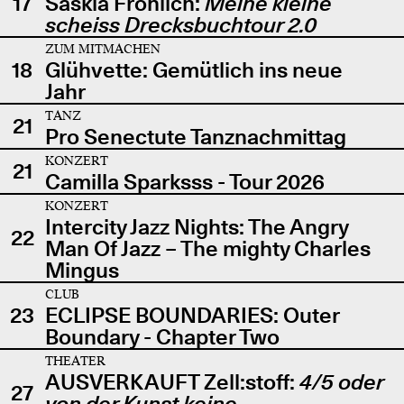
17
Saskia Fröhlich:
Meine kleine
scheiss Drecksbuchtour 2.0
ZUM MITMACHEN
18
Glühvette: Gemütlich ins neue
Jahr
TANZ
21
Pro Senectute Tanznachmittag
KONZERT
21
Camilla Sparksss - Tour 2026
KONZERT
Intercity Jazz Nights: The Angry
22
Man Of Jazz – The mighty Charles
Mingus
CLUB
23
ECLIPSE BOUNDARIES: Outer
Boundary - Chapter Two
THEATER
AUSVERKAUFT Zell:stoff:
4/5 oder
27
von der Kunst keine