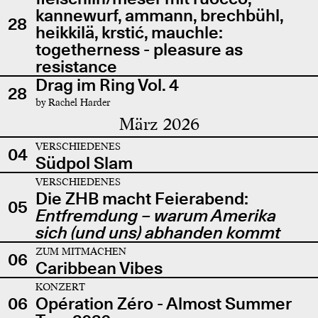
kannewurf, ammann, brechbühl,
28
heikkilä, krstić, mauchle:
togetherness - pleasure as
resistance
Drag im Ring Vol. 4
28
by Rachel Harder
März 2026
VERSCHIEDENES
04
Südpol Slam
VERSCHIEDENES
Die ZHB macht Feierabend:
05
Entfremdung – warum Amerika
sich (und uns) abhanden kommt
ZUM MITMACHEN
06
Caribbean Vibes
KONZERT
06
Opération Zéro - Almost Summer