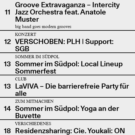
Groove Extravaganza – Intercity
11
Jazz Orchestra feat. Anatole
Muster
big band goes modern grooves
KONZERT
12
VERSCHOBEN: PLH | Support:
SGB
SOMMER IM SÜDPOL
13
Sommer im Südpol: Local Lineup
Sommerfest
CLUB
13
LaVIVA – Die barrierefreie Party für
alle
ZUM MITMACHEN
14
Sommer im Südpol: Yoga an der
Buvette
VERSCHIEDENES
18
Residenzsharing: Cie. Youkali: ON