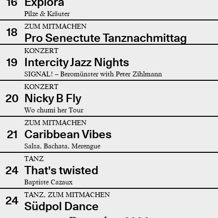
16
Explora
Pilze & Kräuter
ZUM MITMACHEN
18
Pro Senectute Tanznachmittag
KONZERT
19
Intercity Jazz Nights
SIGNAL! – Beromünster with Peter Zihlmann
KONZERT
20
Nicky B Fly
Wo chumi her Tour
ZUM MITMACHEN
21
Caribbean Vibes
Salsa, Bachata, Merengue
TANZ
24
That's twisted
Baptiste Cazaux
TANZ, ZUM MITMACHEN
24
Südpol Dance