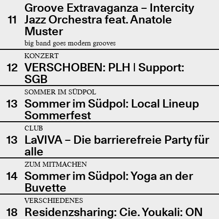
Groove Extravaganza – Intercity
11
Jazz Orchestra feat. Anatole
Muster
big band goes modern grooves
KONZERT
12
VERSCHOBEN: PLH | Support:
SGB
SOMMER IM SÜDPOL
13
Sommer im Südpol: Local Lineup
Sommerfest
CLUB
13
LaVIVA – Die barrierefreie Party für
alle
ZUM MITMACHEN
14
Sommer im Südpol: Yoga an der
Buvette
VERSCHIEDENES
18
Residenzsharing: Cie. Youkali: ON