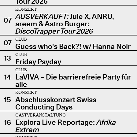
Tour 2026
KONZERT
AUSVERKAUFT:
Jule X, ANRU,
07
areem & Astro Burger:
DiscoTrapper Tour 2026
CLUB
07
Guess who's Back?! w/ Hanna Noir
CLUB
13
Friday Psyday
CLUB
14
LaVIVA – Die barrierefreie Party für
alle
KONZERT
15
Abschlusskonzert Swiss
Conducting Days
GASTVERANSTALTUNG
16
Explora Live Reportage:
Afrika
Extrem