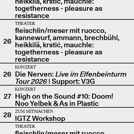
heikkilä, krstić, mauchle:
togetherness - pleasure as
resistance
THEATER
fleischlin/meser mit ruocco,
kannewurf, ammann, brechbühl,
26
heikkilä, krstić, mauchle:
togetherness - pleasure as
resistance
KONZERT
26
Die Nerven:
Live im Elfenbeinturm
Tour 2026
| Support: V3G
KONZERT
27
High on the Sound #10: Doom!
Noo Yelbek & As in Plastic
ZUM MITMACHEN
28
IGTZ Workshop
THEATER
fleischlin/meser mit ruocco,