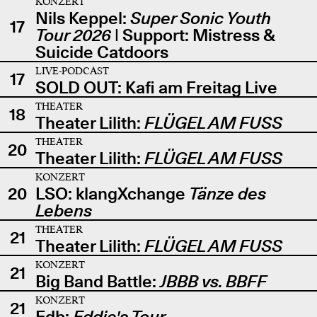
KONZERT
Nils Keppel:
Super Sonic Youth
17
Tour 2026
| Support: Mistress &
Suicide Catdoors
LIVE-PODCAST
17
SOLD OUT: Kafi am Freitag Live
THEATER
18
Theater Lilith:
FLÜGEL AM FUSS
THEATER
20
Theater Lilith:
FLÜGEL AM FUSS
KONZERT
20
LSO: klangXchange
Tänze des
Lebens
THEATER
21
Theater Lilith:
FLÜGEL AM FUSS
KONZERT
21
Big Band Battle:
JBBB vs. BBFF
KONZERT
21
Edb:
Eddie's Tour