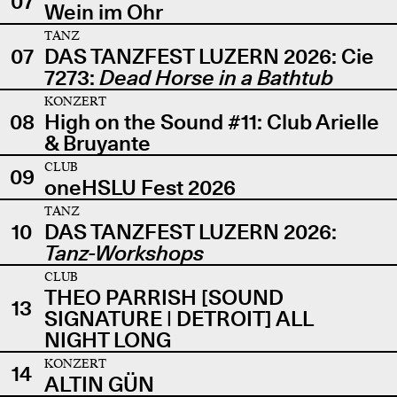
07
Wein im Ohr
TANZ
07
DAS TANZFEST LUZERN 2026: Cie
7273:
Dead Horse in a Bathtub
KONZERT
08
High on the Sound #11: Club Arielle
& Bruyante
CLUB
09
oneHSLU Fest 2026
TANZ
10
DAS TANZFEST LUZERN 2026:
Tanz-Workshops
CLUB
THEO PARRISH [SOUND
13
SIGNATURE | DETROIT] ALL
NIGHT LONG
KONZERT
14
ALTIN GÜN