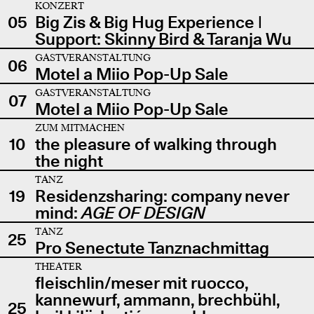
KONZERT
05
Big Zis & Big Hug Experience |
Support: Skinny Bird & Taranja Wu
GASTVERANSTALTUNG
06
Motel a Miio Pop-Up Sale
GASTVERANSTALTUNG
07
Motel a Miio Pop-Up Sale
ZUM MITMACHEN
10
the pleasure of walking through
the night
TANZ
19
Residenzsharing: company never
mind:
AGE OF DESIGN
TANZ
25
Pro Senectute Tanznachmittag
THEATER
fleischlin/meser mit ruocco,
kannewurf, ammann, brechbühl,
25