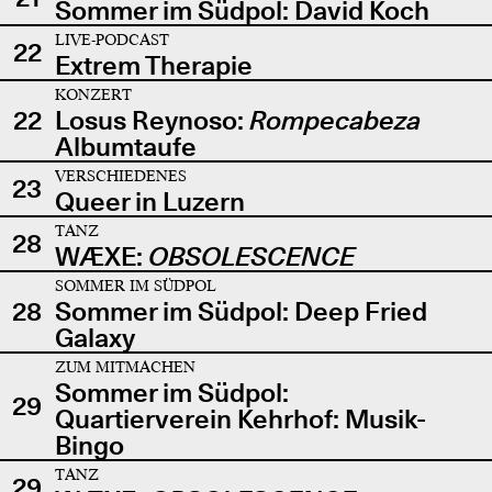
Sommer im Südpol: David Koch
LIVE-PODCAST
22
Extrem Therapie
KONZERT
22
Losus Reynoso:
Rompecabeza
Albumtaufe
VERSCHIEDENES
23
Queer in Luzern
TANZ
28
WÆXE:
OBSOLESCENCE
SOMMER IM SÜDPOL
28
Sommer im Südpol: Deep Fried
Galaxy
ZUM MITMACHEN
Sommer im Südpol:
29
Quartierverein Kehrhof: Musik-
Bingo
TANZ
29