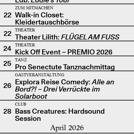
ZUM MITMACHEN
22
Walk-in Closet:
Kleidertauschbörse
THEATER
22
Theater Lilith:
FLÜGEL AM FUSS
THEATER
24
Kick Off Event – PREMIO 2026
TANZ
25
Pro Senectute Tanznachmittag
GASTVERANSTALTUNG
Explora Reise Comedy:
Alle an
26
Bord?! – Drei Verrückte im
Solarboot
CLUB
28
Bass Creatures: Hardsound
Session
April 2026