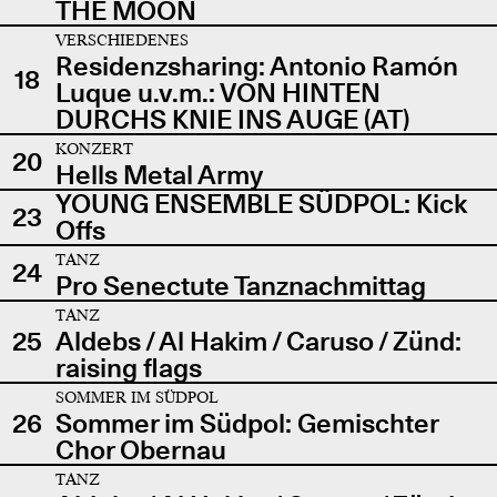
THE MOON
VERSCHIEDENES
Residenzsharing: Antonio Ramón
18
Luque u.v.m.: VON HINTEN
DURCHS KNIE INS AUGE (AT)
KONZERT
20
Hells Metal Army
YOUNG ENSEMBLE SÜDPOL: Kick
23
Offs
TANZ
24
Pro Senectute Tanznachmittag
TANZ
25
Aldebs / Al Hakim / Caruso / Zünd:
raising flags
SOMMER IM SÜDPOL
26
Sommer im Südpol: Gemischter
Chor Obernau
TANZ