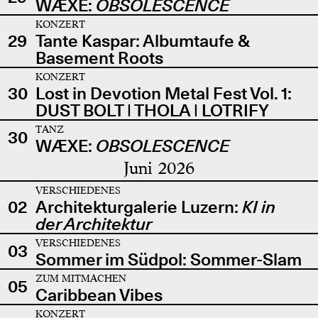
WÆXE:
OBSOLESCENCE
KONZERT
29
Tante Kaspar: Albumtaufe &
Basement Roots
KONZERT
30
Lost in Devotion Metal Fest Vol. 1:
DUST BOLT | THOLA | LOTRIFY
TANZ
30
WÆXE:
OBSOLESCENCE
Juni 2026
VERSCHIEDENES
02
Architekturgalerie Luzern:
KI in
der Architektur
VERSCHIEDENES
03
Sommer im Südpol: Sommer-Slam
ZUM MITMACHEN
05
Caribbean Vibes
KONZERT