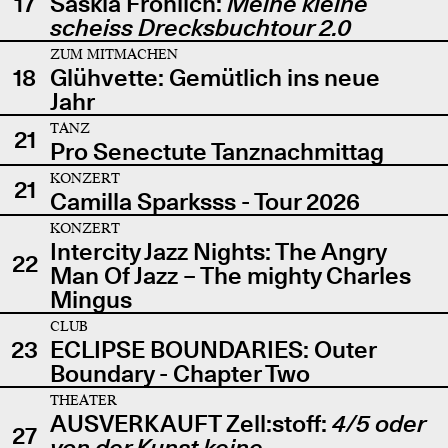
17
Saskia Fröhlich:
Meine kleine
scheiss Drecksbuchtour 2.0
ZUM MITMACHEN
18
Glühvette: Gemütlich ins neue
Jahr
TANZ
21
Pro Senectute Tanznachmittag
KONZERT
21
Camilla Sparksss - Tour 2026
KONZERT
Intercity Jazz Nights: The Angry
22
Man Of Jazz – The mighty Charles
Mingus
CLUB
23
ECLIPSE BOUNDARIES: Outer
Boundary - Chapter Two
THEATER
AUSVERKAUFT Zell:stoff:
4/5 oder
27
von der Kunst keine