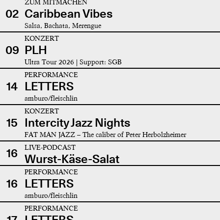
ZUM MITMACHEN
02
Caribbean Vibes
Salsa, Bachata, Merengue
KONZERT
09
PLH
Ultra Tour 2026 | Support: SGB
PERFORMANCE
14
LETTERS
amburo/fleischlin
KONZERT
15
Intercity Jazz Nights
FAT MAN JAZZ – The caliber of Peter Herbolzheimer
LIVE-PODCAST
16
Wurst-Käse-Salat
PERFORMANCE
16
LETTERS
amburo/fleischlin
PERFORMANCE
17
LETTERS