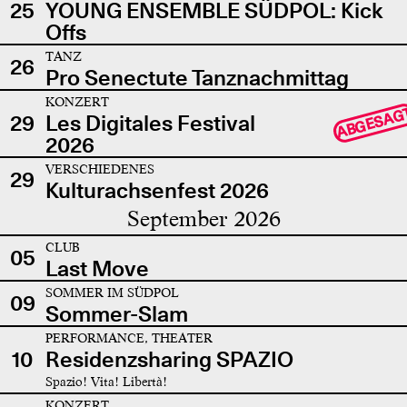
25
YOUNG ENSEMBLE SÜDPOL: Kick
Offs
TANZ
26
Pro Senectute Tanznachmittag
KONZERT
ABGESAG
29
Les Digitales Festival
2026
VERSCHIEDENES
29
Kulturachsenfest 2026
September 2026
CLUB
05
Last Move
SOMMER IM SÜDPOL
09
Sommer-Slam
PERFORMANCE, THEATER
10
Residenzsharing SPAZIO
Spazio! Vita! Libertà!
KONZERT