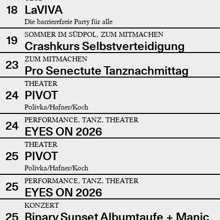
18
LaVIVA
Die barrierefreie Party für alle
SOMMER IM SÜDPOL, ZUM MITMACHEN
19
Crashkurs Selbstverteidigung
ZUM MITMACHEN
23
Pro Senectute Tanznachmittag
THEATER
24
PIVOT
Polivka/Hafner/Koch
PERFORMANCE, TANZ, THEATER
24
EYES ON 2026
THEATER
25
PIVOT
Polivka/Hafner/Koch
PERFORMANCE, TANZ, THEATER
25
EYES ON 2026
KONZERT
25
Binary Sunset Albumtaufe + Manic