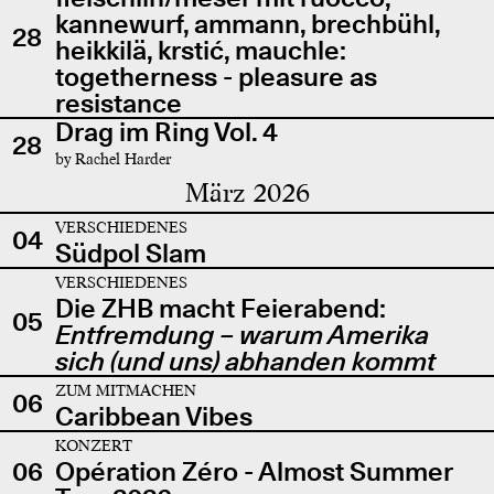
kannewurf, ammann, brechbühl,
28
heikkilä, krstić, mauchle:
togetherness - pleasure as
resistance
Drag im Ring Vol. 4
28
by Rachel Harder
März 2026
VERSCHIEDENES
04
Südpol Slam
VERSCHIEDENES
Die ZHB macht Feierabend:
05
Entfremdung – warum Amerika
sich (und uns) abhanden kommt
ZUM MITMACHEN
06
Caribbean Vibes
KONZERT
06
Opération Zéro - Almost Summer