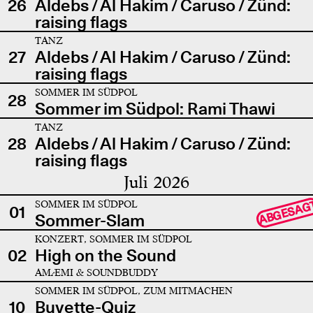
26
Aldebs / Al Hakim / Caruso / Zünd:
raising flags
TANZ
27
Aldebs / Al Hakim / Caruso / Zünd:
raising flags
SOMMER IM SÜDPOL
28
Sommer im Südpol: Rami Thawi
TANZ
28
Aldebs / Al Hakim / Caruso / Zünd:
raising flags
Juli 2026
SOMMER IM SÜDPOL
ABGESAG
01
Sommer-Slam
KONZERT, SOMMER IM SÜDPOL
02
High on the Sound
AMÆMI & SOUNDBUDDY
SOMMER IM SÜDPOL, ZUM MITMACHEN
10
Buvette-Quiz