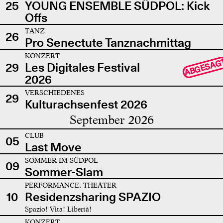
25
YOUNG ENSEMBLE SÜDPOL: Kick
Offs
TANZ
26
Pro Senectute Tanznachmittag
KONZERT
ABGESAG
29
Les Digitales Festival
2026
VERSCHIEDENES
29
Kulturachsenfest 2026
September 2026
CLUB
05
Last Move
SOMMER IM SÜDPOL
09
Sommer-Slam
PERFORMANCE, THEATER
10
Residenzsharing SPAZIO
Spazio! Vita! Libertà!
KONZERT