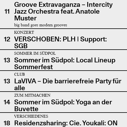
Groove Extravaganza – Intercity
11
Jazz Orchestra feat. Anatole
Muster
big band goes modern grooves
KONZERT
12
VERSCHOBEN: PLH | Support:
SGB
SOMMER IM SÜDPOL
13
Sommer im Südpol: Local Lineup
Sommerfest
CLUB
13
LaVIVA – Die barrierefreie Party für
alle
ZUM MITMACHEN
14
Sommer im Südpol: Yoga an der
Buvette
VERSCHIEDENES
18
Residenzsharing: Cie. Youkali: ON