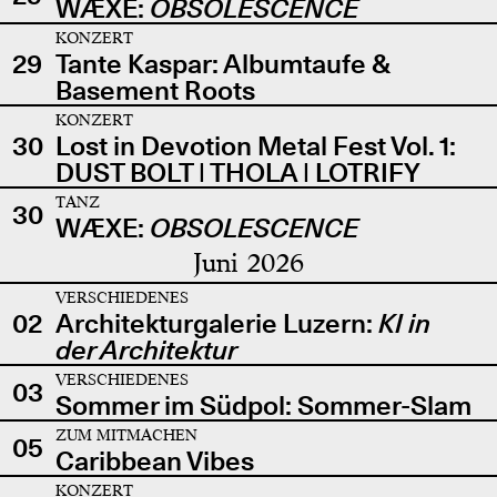
WÆXE:
OBSOLESCENCE
KONZERT
29
Tante Kaspar: Albumtaufe &
Basement Roots
KONZERT
30
Lost in Devotion Metal Fest Vol. 1:
DUST BOLT | THOLA | LOTRIFY
TANZ
30
WÆXE:
OBSOLESCENCE
Juni 2026
VERSCHIEDENES
02
Architekturgalerie Luzern:
KI in
der Architektur
VERSCHIEDENES
03
Sommer im Südpol: Sommer-Slam
ZUM MITMACHEN
05
Caribbean Vibes
KONZERT