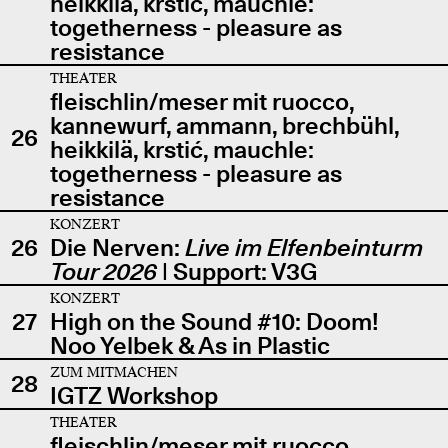
heikkilä, krstić, mauchle:
togetherness - pleasure as
resistance
THEATER
fleischlin/meser mit ruocco,
kannewurf, ammann, brechbühl,
26
heikkilä, krstić, mauchle:
togetherness - pleasure as
resistance
KONZERT
26
Die Nerven:
Live im Elfenbeinturm
Tour 2026
| Support: V3G
KONZERT
27
High on the Sound #10: Doom!
Noo Yelbek & As in Plastic
ZUM MITMACHEN
28
IGTZ Workshop
THEATER
fleischlin/meser mit ruocco,