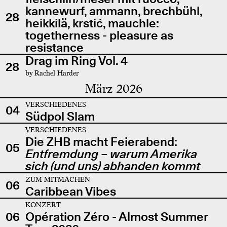
kannewurf, ammann, brechbühl,
28
heikkilä, krstić, mauchle:
togetherness - pleasure as
resistance
Drag im Ring Vol. 4
28
by Rachel Harder
März 2026
VERSCHIEDENES
04
Südpol Slam
VERSCHIEDENES
Die ZHB macht Feierabend:
05
Entfremdung – warum Amerika
sich (und uns) abhanden kommt
ZUM MITMACHEN
06
Caribbean Vibes
KONZERT
06
Opération Zéro - Almost Summer