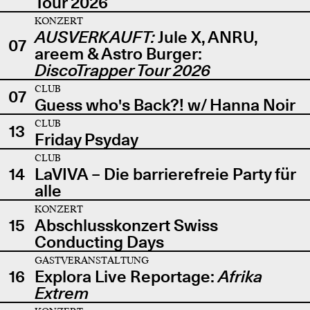
Tour 2026
KONZERT
AUSVERKAUFT:
Jule X, ANRU,
07
areem & Astro Burger:
DiscoTrapper Tour 2026
CLUB
07
Guess who's Back?! w/ Hanna Noir
CLUB
13
Friday Psyday
CLUB
14
LaVIVA – Die barrierefreie Party für
alle
KONZERT
15
Abschlusskonzert Swiss
Conducting Days
GASTVERANSTALTUNG
16
Explora Live Reportage:
Afrika
Extrem