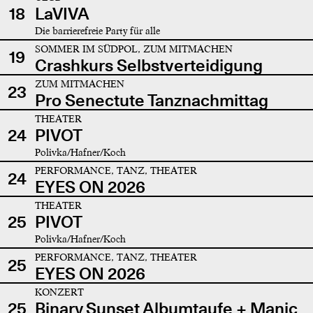
18
LaVIVA
Die barrierefreie Party für alle
SOMMER IM SÜDPOL, ZUM MITMACHEN
19
Crashkurs Selbstverteidigung
ZUM MITMACHEN
23
Pro Senectute Tanznachmittag
THEATER
24
PIVOT
Polivka/Hafner/Koch
PERFORMANCE, TANZ, THEATER
24
EYES ON 2026
THEATER
25
PIVOT
Polivka/Hafner/Koch
PERFORMANCE, TANZ, THEATER
25
EYES ON 2026
KONZERT
25
Binary Sunset Albumtaufe + Manic