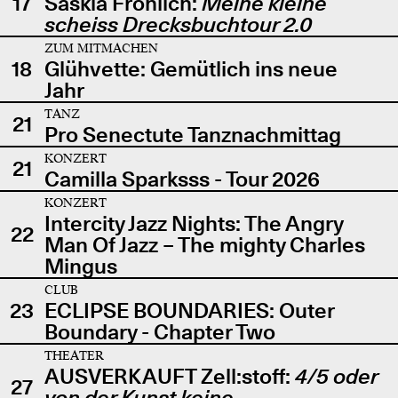
17
Saskia Fröhlich:
Meine kleine
scheiss Drecksbuchtour 2.0
ZUM MITMACHEN
18
Glühvette: Gemütlich ins neue
Jahr
TANZ
21
Pro Senectute Tanznachmittag
KONZERT
21
Camilla Sparksss - Tour 2026
KONZERT
Intercity Jazz Nights: The Angry
22
Man Of Jazz – The mighty Charles
Mingus
CLUB
23
ECLIPSE BOUNDARIES: Outer
Boundary - Chapter Two
THEATER
AUSVERKAUFT Zell:stoff:
4/5 oder
27
von der Kunst keine