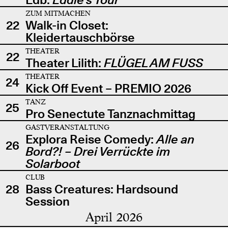
ZUM MITMACHEN
22
Walk-in Closet:
Kleidertauschbörse
THEATER
22
Theater Lilith:
FLÜGEL AM FUSS
THEATER
24
Kick Off Event – PREMIO 2026
TANZ
25
Pro Senectute Tanznachmittag
GASTVERANSTALTUNG
Explora Reise Comedy:
Alle an
26
Bord?! – Drei Verrückte im
Solarboot
CLUB
28
Bass Creatures: Hardsound
Session
April 2026