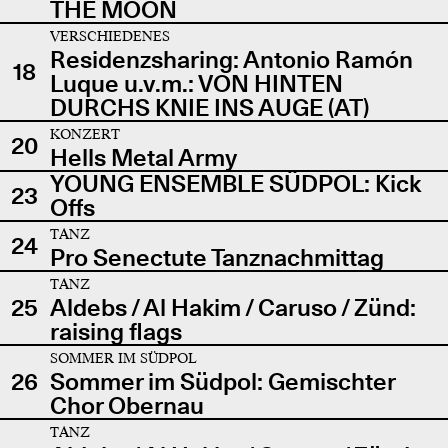
THE MOON
VERSCHIEDENES
Residenzsharing: Antonio Ramón
18
Luque u.v.m.: VON HINTEN
DURCHS KNIE INS AUGE (AT)
KONZERT
20
Hells Metal Army
YOUNG ENSEMBLE SÜDPOL: Kick
23
Offs
TANZ
24
Pro Senectute Tanznachmittag
TANZ
25
Aldebs / Al Hakim / Caruso / Zünd:
raising flags
SOMMER IM SÜDPOL
26
Sommer im Südpol: Gemischter
Chor Obernau
TANZ