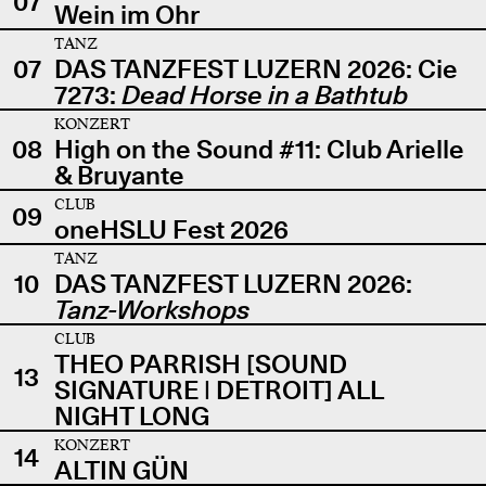
07
Wein im Ohr
TANZ
07
DAS TANZFEST LUZERN 2026: Cie
7273:
Dead Horse in a Bathtub
KONZERT
08
High on the Sound #11: Club Arielle
& Bruyante
CLUB
09
oneHSLU Fest 2026
TANZ
10
DAS TANZFEST LUZERN 2026:
Tanz-Workshops
CLUB
THEO PARRISH [SOUND
13
SIGNATURE | DETROIT] ALL
NIGHT LONG
KONZERT
14
ALTIN GÜN