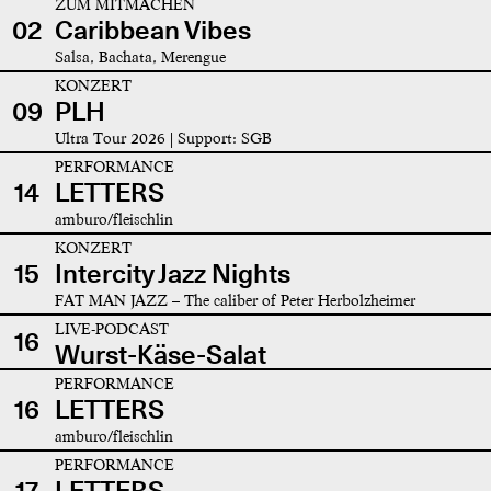
ZUM MITMACHEN
02
Caribbean Vibes
Salsa, Bachata, Merengue
KONZERT
09
PLH
Ultra Tour 2026 | Support: SGB
PERFORMANCE
14
LETTERS
amburo/fleischlin
KONZERT
15
Intercity Jazz Nights
FAT MAN JAZZ – The caliber of Peter Herbolzheimer
LIVE-PODCAST
16
Wurst-Käse-Salat
PERFORMANCE
16
LETTERS
amburo/fleischlin
PERFORMANCE
17
LETTERS