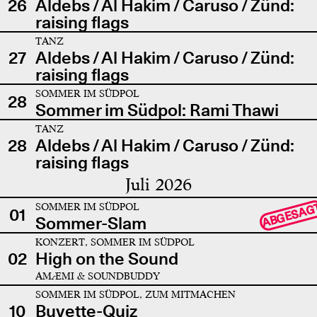
26
Aldebs / Al Hakim / Caruso / Zünd:
raising flags
TANZ
27
Aldebs / Al Hakim / Caruso / Zünd:
raising flags
SOMMER IM SÜDPOL
28
Sommer im Südpol: Rami Thawi
TANZ
28
Aldebs / Al Hakim / Caruso / Zünd:
raising flags
Juli 2026
SOMMER IM SÜDPOL
ABGESAG
01
Sommer-Slam
KONZERT, SOMMER IM SÜDPOL
02
High on the Sound
AMÆMI & SOUNDBUDDY
SOMMER IM SÜDPOL, ZUM MITMACHEN
10
Buvette-Quiz