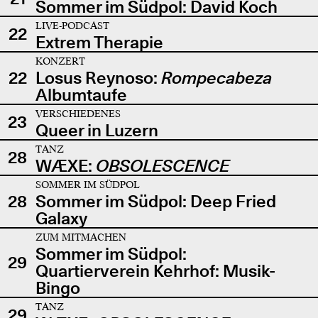
Sommer im Südpol: David Koch
LIVE-PODCAST
22
Extrem Therapie
KONZERT
22
Losus Reynoso:
Rompecabeza
Albumtaufe
VERSCHIEDENES
23
Queer in Luzern
TANZ
28
WÆXE:
OBSOLESCENCE
SOMMER IM SÜDPOL
28
Sommer im Südpol: Deep Fried
Galaxy
ZUM MITMACHEN
Sommer im Südpol:
29
Quartierverein Kehrhof: Musik-
Bingo
TANZ
29