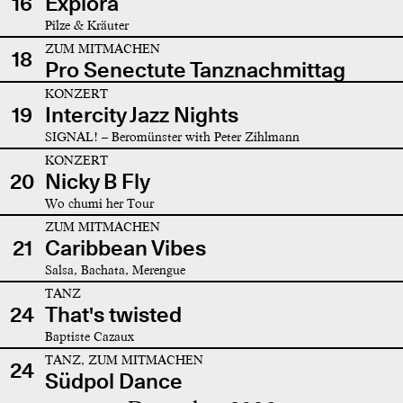
16
Explora
Pilze & Kräuter
ZUM MITMACHEN
18
Pro Senectute Tanznachmittag
KONZERT
19
Intercity Jazz Nights
SIGNAL! – Beromünster with Peter Zihlmann
KONZERT
20
Nicky B Fly
Wo chumi her Tour
ZUM MITMACHEN
21
Caribbean Vibes
Salsa, Bachata, Merengue
TANZ
24
That's twisted
Baptiste Cazaux
TANZ, ZUM MITMACHEN
24
Südpol Dance