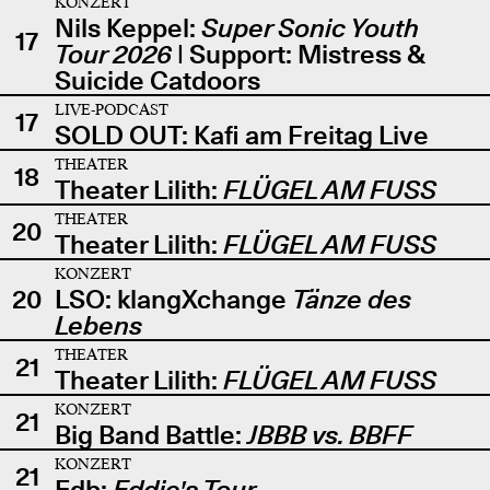
KONZERT
Nils Keppel:
Super Sonic Youth
17
Tour 2026
| Support: Mistress &
Suicide Catdoors
LIVE-PODCAST
17
SOLD OUT: Kafi am Freitag Live
THEATER
18
Theater Lilith:
FLÜGEL AM FUSS
THEATER
20
Theater Lilith:
FLÜGEL AM FUSS
KONZERT
20
LSO: klangXchange
Tänze des
Lebens
THEATER
21
Theater Lilith:
FLÜGEL AM FUSS
KONZERT
21
Big Band Battle:
JBBB vs. BBFF
KONZERT
21
Edb:
Eddie's Tour