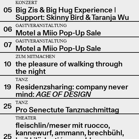
KONZERT
05
Big Zis & Big Hug Experience |
Support: Skinny Bird & Taranja Wu
GASTVERANSTALTUNG
06
Motel a Miio Pop-Up Sale
GASTVERANSTALTUNG
07
Motel a Miio Pop-Up Sale
ZUM MITMACHEN
10
the pleasure of walking through
the night
TANZ
19
Residenzsharing: company never
mind:
AGE OF DESIGN
TANZ
25
Pro Senectute Tanznachmittag
THEATER
fleischlin/meser mit ruocco,
kannewurf, ammann, brechbühl,
25