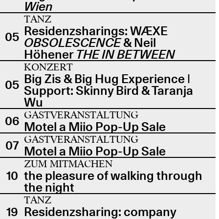
Wien
TANZ
Residenzsharings: WÆXE
05
OBSOLESCENCE
& Neil
Höhener
THE IN BETWEEN
KONZERT
Big Zis & Big Hug Experience |
05
Support: Skinny Bird & Taranja
Wu
GASTVERANSTALTUNG
06
Motel a Miio Pop-Up Sale
GASTVERANSTALTUNG
07
Motel a Miio Pop-Up Sale
ZUM MITMACHEN
10
the pleasure of walking through
the night
TANZ
19
Residenzsharing: company