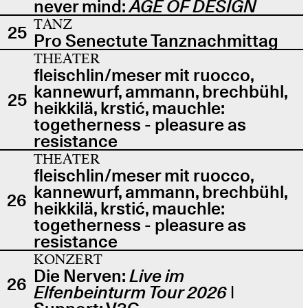
never mind:
AGE OF DESIGN
TANZ
25
Pro Senectute Tanznachmittag
THEATER
fleischlin/meser mit ruocco,
kannewurf, ammann, brechbühl,
25
heikkilä, krstić, mauchle:
togetherness - pleasure as
resistance
THEATER
fleischlin/meser mit ruocco,
kannewurf, ammann, brechbühl,
26
heikkilä, krstić, mauchle:
togetherness - pleasure as
resistance
KONZERT
Die Nerven:
Live im
26
Elfenbeinturm Tour 2026
|