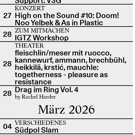
Support: V3G
KONZERT
27
High on the Sound #10: Doom!
Noo Yelbek & As in Plastic
ZUM MITMACHEN
28
IGTZ Workshop
THEATER
fleischlin/meser mit ruocco,
kannewurf, ammann, brechbühl,
28
heikkilä, krstić, mauchle:
togetherness - pleasure as
resistance
Drag im Ring Vol. 4
28
by Rachel Harder
März 2026
VERSCHIEDENES
04
Südpol Slam