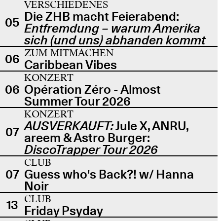
VERSCHIEDENES
Die ZHB macht Feierabend:
05
Entfremdung – warum Amerika
sich (und uns) abhanden kommt
ZUM MITMACHEN
06
Caribbean Vibes
KONZERT
06
Opération Zéro - Almost
Summer Tour 2026
KONZERT
AUSVERKAUFT:
Jule X, ANRU,
07
areem & Astro Burger:
DiscoTrapper Tour 2026
CLUB
07
Guess who's Back?! w/ Hanna
Noir
CLUB
13
Friday Psyday