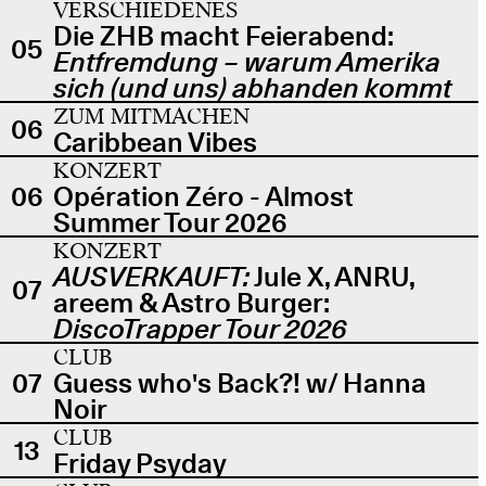
VERSCHIEDENES
Die ZHB macht Feierabend:
05
Entfremdung – warum Amerika
sich (und uns) abhanden kommt
ZUM MITMACHEN
06
Caribbean Vibes
KONZERT
06
Opération Zéro - Almost
Summer Tour 2026
KONZERT
AUSVERKAUFT:
Jule X, ANRU,
07
areem & Astro Burger:
DiscoTrapper Tour 2026
CLUB
07
Guess who's Back?! w/ Hanna
Noir
CLUB
13
Friday Psyday