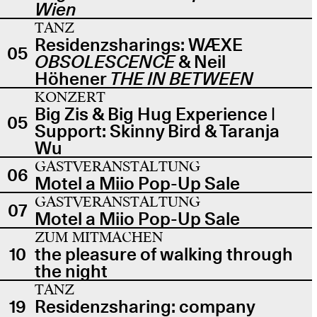
Wien
TANZ
Residenzsharings: WÆXE
05
OBSOLESCENCE
& Neil
Höhener
THE IN BETWEEN
KONZERT
Big Zis & Big Hug Experience |
05
Support: Skinny Bird & Taranja
Wu
GASTVERANSTALTUNG
06
Motel a Miio Pop-Up Sale
GASTVERANSTALTUNG
07
Motel a Miio Pop-Up Sale
ZUM MITMACHEN
10
the pleasure of walking through
the night
TANZ
19
Residenzsharing: company