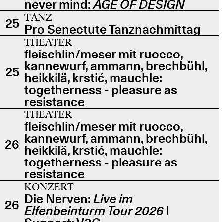
never mind:
AGE OF DESIGN
TANZ
25
Pro Senectute Tanznachmittag
THEATER
fleischlin/meser mit ruocco,
kannewurf, ammann, brechbühl,
25
heikkilä, krstić, mauchle:
togetherness - pleasure as
resistance
THEATER
fleischlin/meser mit ruocco,
kannewurf, ammann, brechbühl,
26
heikkilä, krstić, mauchle:
togetherness - pleasure as
resistance
KONZERT
Die Nerven:
Live im
26
Elfenbeinturm Tour 2026
|