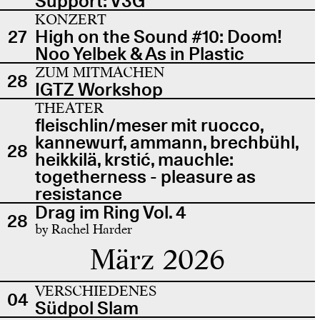
Support: V3G
KONZERT
27
High on the Sound #10: Doom!
Noo Yelbek & As in Plastic
ZUM MITMACHEN
28
IGTZ Workshop
THEATER
fleischlin/meser mit ruocco,
kannewurf, ammann, brechbühl,
28
heikkilä, krstić, mauchle:
togetherness - pleasure as
resistance
Drag im Ring Vol. 4
28
by Rachel Harder
März 2026
VERSCHIEDENES
04
Südpol Slam