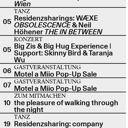
Wien
TANZ
Residenzsharings: WÆXE
05
OBSOLESCENCE
& Neil
Höhener
THE IN BETWEEN
KONZERT
Big Zis & Big Hug Experience |
05
Support: Skinny Bird & Taranja
Wu
GASTVERANSTALTUNG
06
Motel a Miio Pop-Up Sale
GASTVERANSTALTUNG
07
Motel a Miio Pop-Up Sale
ZUM MITMACHEN
10
the pleasure of walking through
the night
TANZ
19
Residenzsharing: company