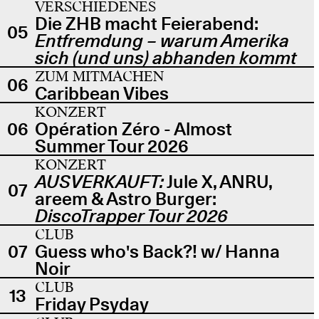
VERSCHIEDENES
Die ZHB macht Feierabend:
05
Entfremdung – warum Amerika
sich (und uns) abhanden kommt
ZUM MITMACHEN
06
Caribbean Vibes
KONZERT
06
Opération Zéro - Almost
Summer Tour 2026
KONZERT
AUSVERKAUFT:
Jule X, ANRU,
07
areem & Astro Burger:
DiscoTrapper Tour 2026
CLUB
07
Guess who's Back?! w/ Hanna
Noir
CLUB
13
Friday Psyday