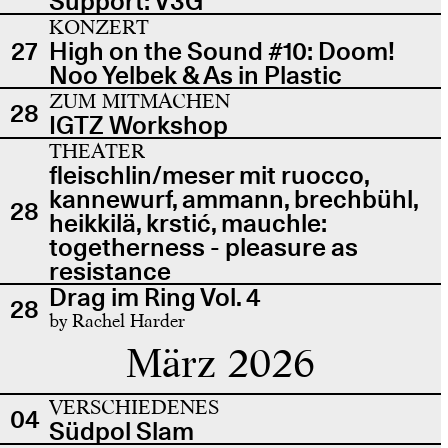
Support: V3G
KONZERT
27
High on the Sound #10: Doom!
Noo Yelbek & As in Plastic
ZUM MITMACHEN
28
IGTZ Workshop
THEATER
fleischlin/meser mit ruocco,
kannewurf, ammann, brechbühl,
28
heikkilä, krstić, mauchle:
togetherness - pleasure as
resistance
Drag im Ring Vol. 4
28
by Rachel Harder
März 2026
VERSCHIEDENES
04
Südpol Slam