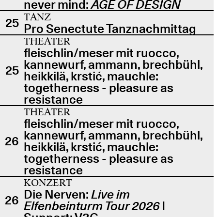
never mind:
AGE OF DESIGN
TANZ
25
Pro Senectute Tanznachmittag
THEATER
fleischlin/meser mit ruocco,
kannewurf, ammann, brechbühl,
25
heikkilä, krstić, mauchle:
togetherness - pleasure as
resistance
THEATER
fleischlin/meser mit ruocco,
kannewurf, ammann, brechbühl,
26
heikkilä, krstić, mauchle:
togetherness - pleasure as
resistance
KONZERT
Die Nerven:
Live im
26
Elfenbeinturm Tour 2026
|