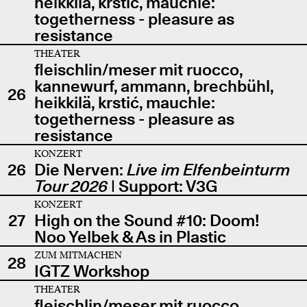
heikkilä, krstić, mauchle:
togetherness - pleasure as
resistance
THEATER
fleischlin/meser mit ruocco,
kannewurf, ammann, brechbühl,
26
heikkilä, krstić, mauchle:
togetherness - pleasure as
resistance
KONZERT
26
Die Nerven:
Live im Elfenbeinturm
Tour 2026
| Support: V3G
KONZERT
27
High on the Sound #10: Doom!
Noo Yelbek & As in Plastic
ZUM MITMACHEN
28
IGTZ Workshop
THEATER
fleischlin/meser mit ruocco,