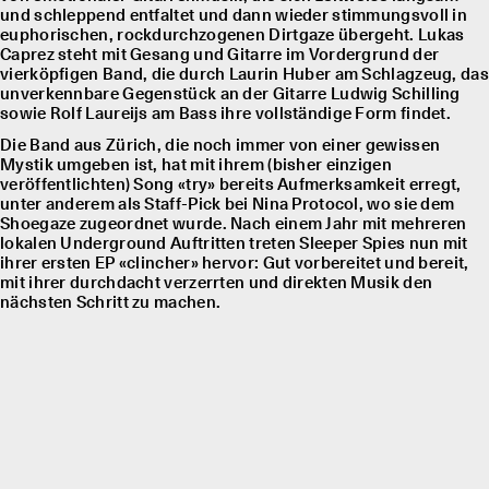
und schleppend entfaltet und dann wieder stimmungsvoll in
euphorischen, rockdurchzogenen Dirtgaze übergeht. Lukas
Caprez steht mit Gesang und Gitarre im Vordergrund der
vierköpfigen Band, die durch Laurin Huber am Schlagzeug, das
unverkennbare Gegenstück an der Gitarre Ludwig Schilling
sowie Rolf Laureĳs am Bass ihre vollständige Form findet.
Die Band aus Zürich, die noch immer von einer gewissen
Mystik umgeben ist, hat mit ihrem (bisher einzigen
veröffentlichten) Song «try» bereits Aufmerksamkeit erregt,
unter anderem als Staff-Pick bei Nina Protocol, wo sie dem
Shoegaze zugeordnet wurde. Nach einem Jahr mit mehreren
lokalen Underground Auftritten treten Sleeper Spies nun mit
ihrer ersten EP «clincher» hervor: Gut vorbereitet und bereit,
mit ihrer durchdacht verzerrten und direkten Musik den
nächsten Schritt zu machen.