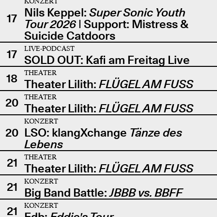
KONZERT
Nils Keppel:
Super Sonic Youth
17
Tour 2026
| Support: Mistress &
Suicide Catdoors
LIVE-PODCAST
17
SOLD OUT: Kafi am Freitag Live
THEATER
18
Theater Lilith:
FLÜGEL AM FUSS
THEATER
20
Theater Lilith:
FLÜGEL AM FUSS
KONZERT
20
LSO: klangXchange
Tänze des
Lebens
THEATER
21
Theater Lilith:
FLÜGEL AM FUSS
KONZERT
21
Big Band Battle:
JBBB vs. BBFF
KONZERT
21
Edb:
Eddie's Tour