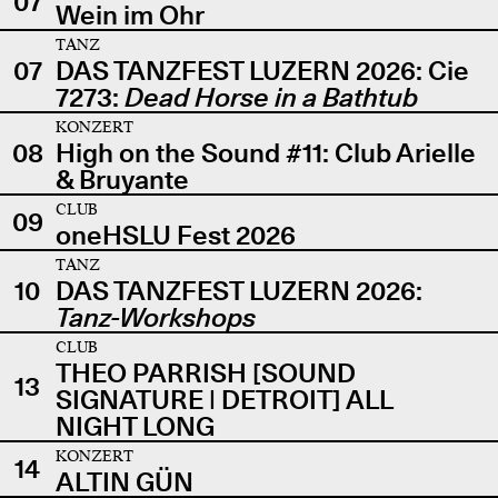
07
Wein im Ohr
TANZ
07
DAS TANZFEST LUZERN 2026: Cie
7273:
Dead Horse in a Bathtub
KONZERT
08
High on the Sound #11: Club Arielle
& Bruyante
CLUB
09
oneHSLU Fest 2026
TANZ
10
DAS TANZFEST LUZERN 2026:
Tanz-Workshops
CLUB
THEO PARRISH [SOUND
13
SIGNATURE | DETROIT] ALL
NIGHT LONG
KONZERT
14
ALTIN GÜN