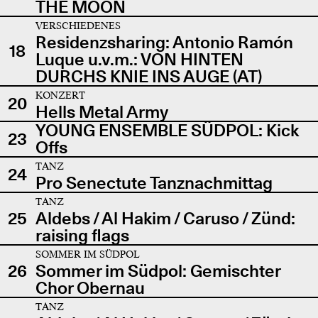
THE MOON
VERSCHIEDENES
Residenzsharing: Antonio Ramón
18
Luque u.v.m.: VON HINTEN
DURCHS KNIE INS AUGE (AT)
KONZERT
20
Hells Metal Army
YOUNG ENSEMBLE SÜDPOL: Kick
23
Offs
TANZ
24
Pro Senectute Tanznachmittag
TANZ
25
Aldebs / Al Hakim / Caruso / Zünd:
raising flags
SOMMER IM SÜDPOL
26
Sommer im Südpol: Gemischter
Chor Obernau
TANZ