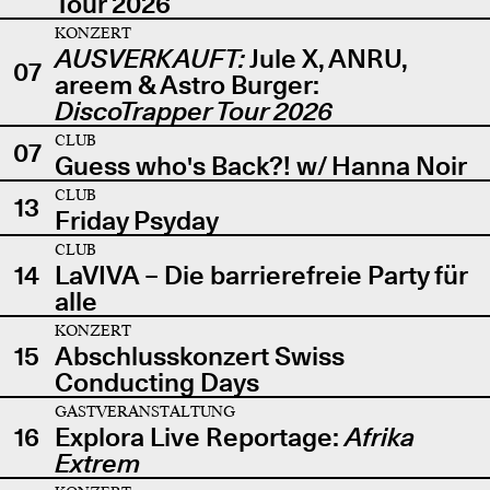
Tour 2026
KONZERT
AUSVERKAUFT:
Jule X, ANRU,
07
areem & Astro Burger:
DiscoTrapper Tour 2026
CLUB
07
Guess who's Back?! w/ Hanna Noir
CLUB
13
Friday Psyday
CLUB
14
LaVIVA – Die barrierefreie Party für
alle
KONZERT
15
Abschlusskonzert Swiss
Conducting Days
GASTVERANSTALTUNG
16
Explora Live Reportage:
Afrika
Extrem