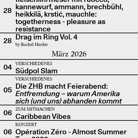
kannewurf, ammann, brechbühl,
28
heikkilä, krstić, mauchle:
togetherness - pleasure as
resistance
Drag im Ring Vol. 4
28
by Rachel Harder
März 2026
VERSCHIEDENES
04
Südpol Slam
VERSCHIEDENES
Die ZHB macht Feierabend:
05
Entfremdung – warum Amerika
sich (und uns) abhanden kommt
ZUM MITMACHEN
06
Caribbean Vibes
KONZERT
06
Opération Zéro - Almost Summer