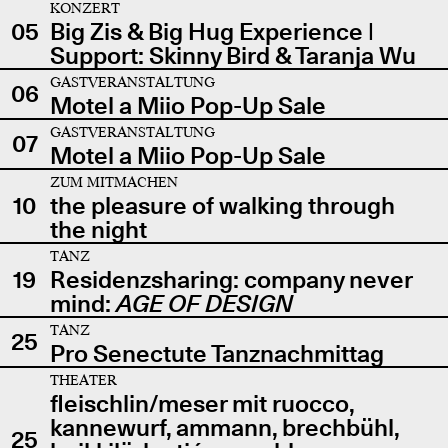
KONZERT
05
Big Zis & Big Hug Experience |
Support: Skinny Bird & Taranja Wu
GASTVERANSTALTUNG
06
Motel a Miio Pop-Up Sale
GASTVERANSTALTUNG
07
Motel a Miio Pop-Up Sale
ZUM MITMACHEN
10
the pleasure of walking through
the night
TANZ
19
Residenzsharing: company never
mind:
AGE OF DESIGN
TANZ
25
Pro Senectute Tanznachmittag
THEATER
fleischlin/meser mit ruocco,
kannewurf, ammann, brechbühl,
25