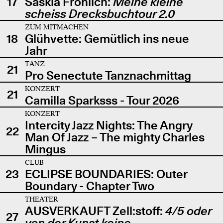
17
Saskia Fröhlich:
Meine kleine
scheiss Drecksbuchtour 2.0
ZUM MITMACHEN
18
Glühvette: Gemütlich ins neue
Jahr
TANZ
21
Pro Senectute Tanznachmittag
KONZERT
21
Camilla Sparksss - Tour 2026
KONZERT
Intercity Jazz Nights: The Angry
22
Man Of Jazz – The mighty Charles
Mingus
CLUB
23
ECLIPSE BOUNDARIES: Outer
Boundary - Chapter Two
THEATER
AUSVERKAUFT Zell:stoff:
4/5 oder
27
von der Kunst keine