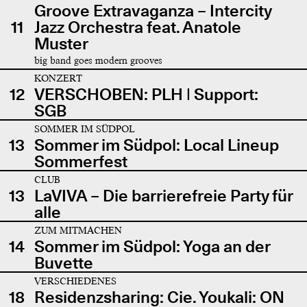
Groove Extravaganza – Intercity
11
Jazz Orchestra feat. Anatole
Muster
big band goes modern grooves
KONZERT
12
VERSCHOBEN: PLH | Support:
SGB
SOMMER IM SÜDPOL
13
Sommer im Südpol: Local Lineup
Sommerfest
CLUB
13
LaVIVA – Die barrierefreie Party für
alle
ZUM MITMACHEN
14
Sommer im Südpol: Yoga an der
Buvette
VERSCHIEDENES
18
Residenzsharing: Cie. Youkali: ON