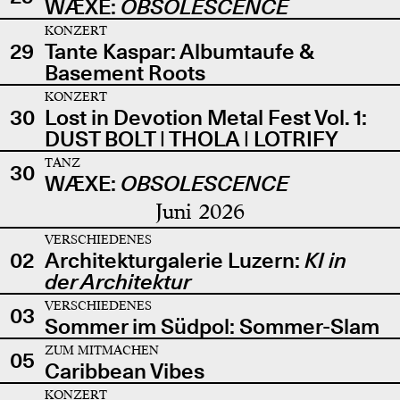
WÆXE:
OBSOLESCENCE
KONZERT
29
Tante Kaspar: Albumtaufe &
Basement Roots
KONZERT
30
Lost in Devotion Metal Fest Vol. 1:
DUST BOLT | THOLA | LOTRIFY
TANZ
30
WÆXE:
OBSOLESCENCE
Juni 2026
VERSCHIEDENES
02
Architekturgalerie Luzern:
KI in
der Architektur
VERSCHIEDENES
03
Sommer im Südpol: Sommer-Slam
ZUM MITMACHEN
05
Caribbean Vibes
KONZERT