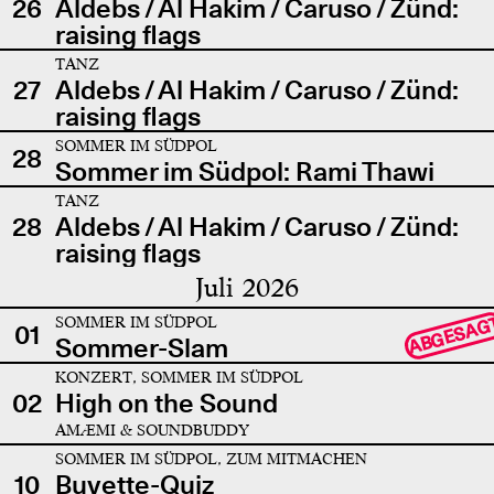
26
Aldebs / Al Hakim / Caruso / Zünd:
raising flags
TANZ
27
Aldebs / Al Hakim / Caruso / Zünd:
raising flags
SOMMER IM SÜDPOL
28
Sommer im Südpol: Rami Thawi
TANZ
28
Aldebs / Al Hakim / Caruso / Zünd:
raising flags
Juli 2026
SOMMER IM SÜDPOL
ABGESAG
01
Sommer-Slam
KONZERT, SOMMER IM SÜDPOL
02
High on the Sound
AMÆMI & SOUNDBUDDY
SOMMER IM SÜDPOL, ZUM MITMACHEN
10
Buvette-Quiz