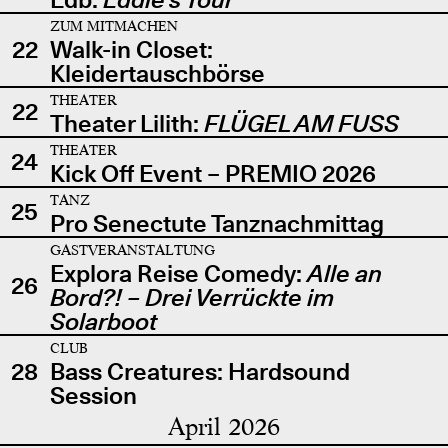
ZUM MITMACHEN
22
Walk-in Closet:
Kleidertauschbörse
THEATER
22
Theater Lilith:
FLÜGEL AM FUSS
THEATER
24
Kick Off Event – PREMIO 2026
TANZ
25
Pro Senectute Tanznachmittag
GASTVERANSTALTUNG
Explora Reise Comedy:
Alle an
26
Bord?! – Drei Verrückte im
Solarboot
CLUB
28
Bass Creatures: Hardsound
Session
April 2026