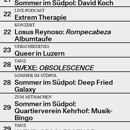
Sommer im Südpol: David Koch
LIVE-PODCAST
22
Extrem Therapie
KONZERT
22
Losus Reynoso:
Rompecabeza
Albumtaufe
VERSCHIEDENES
23
Queer in Luzern
TANZ
28
WÆXE:
OBSOLESCENCE
SOMMER IM SÜDPOL
28
Sommer im Südpol: Deep Fried
Galaxy
ZUM MITMACHEN
Sommer im Südpol:
29
Quartierverein Kehrhof: Musik-
Bingo
TANZ
29