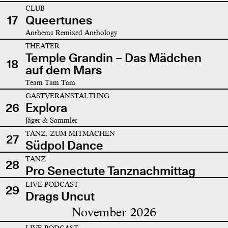
CLUB
17
Queertunes
Anthems Remixed Anthology
THEATER
Temple Grandin – Das Mädchen
18
auf dem Mars
Team Tam Tam
GASTVERANSTALTUNG
26
Explora
Jäger & Sammler
TANZ, ZUM MITMACHEN
27
Südpol Dance
TANZ
28
Pro Senectute Tanznachmittag
LIVE-PODCAST
29
Drags Uncut
November 2026
LIVE-PODCAST