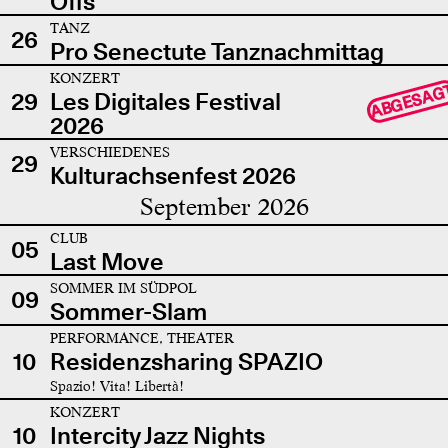
Offs
TANZ
26
Pro Senectute Tanznachmittag
KONZERT
ABGESAG
29
Les Digitales Festival
2026
VERSCHIEDENES
29
Kulturachsenfest 2026
September 2026
CLUB
05
Last Move
SOMMER IM SÜDPOL
09
Sommer-Slam
PERFORMANCE, THEATER
10
Residenzsharing SPAZIO
Spazio! Vita! Libertà!
KONZERT
10
Intercity Jazz Nights