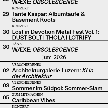
WÆXE:
OBSOLESCENCE
KONZERT
29
Tante Kaspar: Albumtaufe &
Basement Roots
KONZERT
30
Lost in Devotion Metal Fest Vol. 1:
DUST BOLT | THOLA | LOTRIFY
TANZ
30
WÆXE:
OBSOLESCENCE
Juni 2026
VERSCHIEDENES
02
Architekturgalerie Luzern:
KI in
der Architektur
VERSCHIEDENES
03
Sommer im Südpol: Sommer-Slam
ZUM MITMACHEN
05
Caribbean Vibes
KONZERT