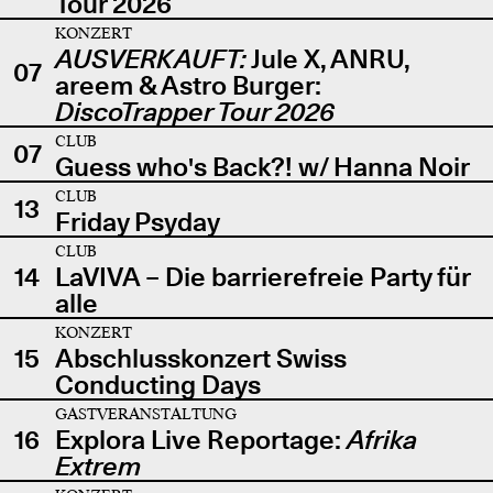
Tour 2026
KONZERT
AUSVERKAUFT:
Jule X, ANRU,
07
areem & Astro Burger:
DiscoTrapper Tour 2026
CLUB
07
Guess who's Back?! w/ Hanna Noir
CLUB
13
Friday Psyday
CLUB
14
LaVIVA – Die barrierefreie Party für
alle
KONZERT
15
Abschlusskonzert Swiss
Conducting Days
GASTVERANSTALTUNG
16
Explora Live Reportage:
Afrika
Extrem