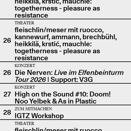
heikkilä, krstić, mauchle:
togetherness - pleasure as
resistance
THEATER
fleischlin/meser mit ruocco,
kannewurf, ammann, brechbühl,
26
heikkilä, krstić, mauchle:
togetherness - pleasure as
resistance
KONZERT
26
Die Nerven:
Live im Elfenbeinturm
Tour 2026
| Support: V3G
KONZERT
27
High on the Sound #10: Doom!
Noo Yelbek & As in Plastic
ZUM MITMACHEN
28
IGTZ Workshop
THEATER
fleischlin/meser mit ruocco,