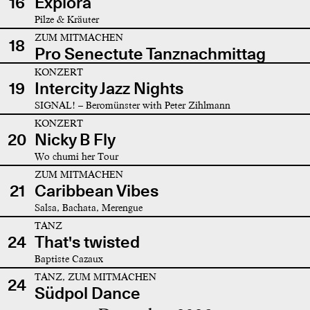
16
Explora
Pilze & Kräuter
ZUM MITMACHEN
18
Pro Senectute Tanznachmittag
KONZERT
19
Intercity Jazz Nights
SIGNAL! – Beromünster with Peter Zihlmann
KONZERT
20
Nicky B Fly
Wo chumi her Tour
ZUM MITMACHEN
21
Caribbean Vibes
Salsa, Bachata, Merengue
TANZ
24
That's twisted
Baptiste Cazaux
TANZ, ZUM MITMACHEN
24
Südpol Dance