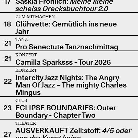
17
Saskia Fröhlich:
Meine kleine
scheiss Drecksbuchtour 2.0
ZUM MITMACHEN
18
Glühvette: Gemütlich ins neue
Jahr
TANZ
21
Pro Senectute Tanznachmittag
KONZERT
21
Camilla Sparksss - Tour 2026
KONZERT
Intercity Jazz Nights: The Angry
22
Man Of Jazz – The mighty Charles
Mingus
CLUB
23
ECLIPSE BOUNDARIES: Outer
Boundary - Chapter Two
THEATER
AUSVERKAUFT Zell:stoff:
4/5 oder
27
von der Kunst keine