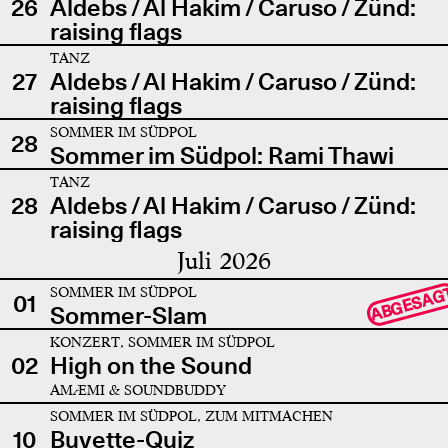
26
Aldebs / Al Hakim / Caruso / Zünd:
raising flags
TANZ
27
Aldebs / Al Hakim / Caruso / Zünd:
raising flags
SOMMER IM SÜDPOL
28
Sommer im Südpol: Rami Thawi
TANZ
28
Aldebs / Al Hakim / Caruso / Zünd:
raising flags
Juli 2026
SOMMER IM SÜDPOL
ABGESAG
01
Sommer-Slam
KONZERT, SOMMER IM SÜDPOL
02
High on the Sound
AMÆMI & SOUNDBUDDY
SOMMER IM SÜDPOL, ZUM MITMACHEN
10
Buvette-Quiz