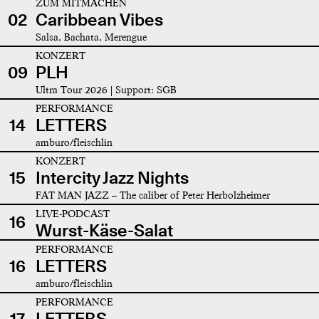
ZUM MITMACHEN
02
Caribbean Vibes
Salsa, Bachata, Merengue
KONZERT
09
PLH
Ultra Tour 2026 | Support: SGB
PERFORMANCE
14
LETTERS
amburo/fleischlin
KONZERT
15
Intercity Jazz Nights
FAT MAN JAZZ – The caliber of Peter Herbolzheimer
LIVE-PODCAST
16
Wurst-Käse-Salat
PERFORMANCE
16
LETTERS
amburo/fleischlin
PERFORMANCE
17
LETTERS