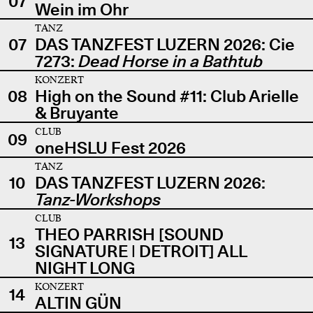
07
Wein im Ohr
TANZ
07
DAS TANZFEST LUZERN 2026: Cie
7273:
Dead Horse in a Bathtub
KONZERT
08
High on the Sound #11: Club Arielle
& Bruyante
CLUB
09
oneHSLU Fest 2026
TANZ
10
DAS TANZFEST LUZERN 2026:
Tanz-Workshops
CLUB
THEO PARRISH [SOUND
13
SIGNATURE | DETROIT] ALL
NIGHT LONG
KONZERT
14
ALTIN GÜN