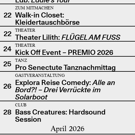
ZUM MITMACHEN
22
Walk-in Closet:
Kleidertauschbörse
THEATER
22
Theater Lilith:
FLÜGEL AM FUSS
THEATER
24
Kick Off Event – PREMIO 2026
TANZ
25
Pro Senectute Tanznachmittag
GASTVERANSTALTUNG
Explora Reise Comedy:
Alle an
26
Bord?! – Drei Verrückte im
Solarboot
CLUB
28
Bass Creatures: Hardsound
Session
April 2026