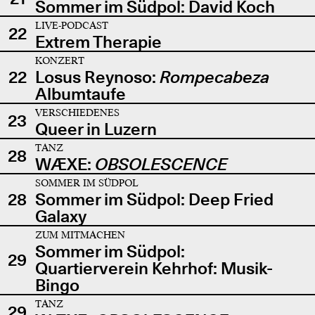
Sommer im Südpol: David Koch
LIVE-PODCAST
22
Extrem Therapie
KONZERT
22
Losus Reynoso:
Rompecabeza
Albumtaufe
VERSCHIEDENES
23
Queer in Luzern
TANZ
28
WÆXE:
OBSOLESCENCE
SOMMER IM SÜDPOL
28
Sommer im Südpol: Deep Fried
Galaxy
ZUM MITMACHEN
Sommer im Südpol:
29
Quartierverein Kehrhof: Musik-
Bingo
TANZ
29