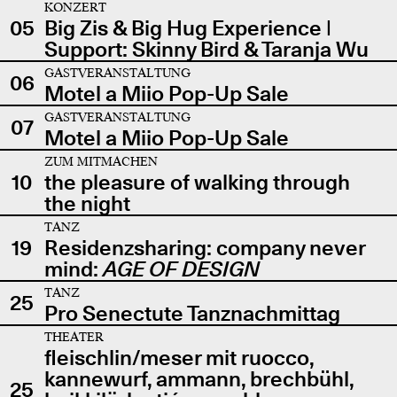
KONZERT
05
Big Zis & Big Hug Experience |
Support: Skinny Bird & Taranja Wu
GASTVERANSTALTUNG
06
Motel a Miio Pop-Up Sale
GASTVERANSTALTUNG
07
Motel a Miio Pop-Up Sale
ZUM MITMACHEN
10
the pleasure of walking through
the night
TANZ
19
Residenzsharing: company never
mind:
AGE OF DESIGN
TANZ
25
Pro Senectute Tanznachmittag
THEATER
fleischlin/meser mit ruocco,
kannewurf, ammann, brechbühl,
25