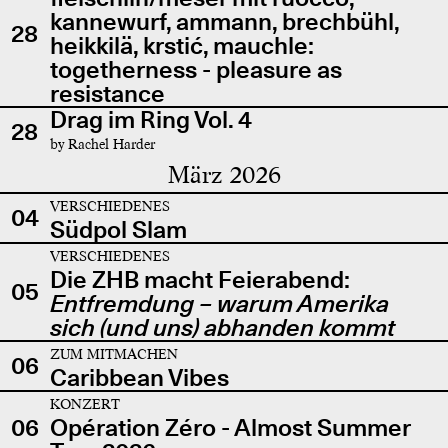
kannewurf, ammann, brechbühl,
28
heikkilä, krstić, mauchle:
togetherness - pleasure as
resistance
Drag im Ring Vol. 4
28
by Rachel Harder
März 2026
VERSCHIEDENES
04
Südpol Slam
VERSCHIEDENES
Die ZHB macht Feierabend:
05
Entfremdung – warum Amerika
sich (und uns) abhanden kommt
ZUM MITMACHEN
06
Caribbean Vibes
KONZERT
06
Opération Zéro - Almost Summer