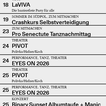
18
LaVIVA
Die barrierefreie Party für alle
SOMMER IM SÜDPOL, ZUM MITMACHEN
19
Crashkurs Selbstverteidigung
ZUM MITMACHEN
23
Pro Senectute Tanznachmittag
THEATER
24
PIVOT
Polivka/Hafner/Koch
PERFORMANCE, TANZ, THEATER
24
EYES ON 2026
THEATER
25
PIVOT
Polivka/Hafner/Koch
PERFORMANCE, TANZ, THEATER
25
EYES ON 2026
KONZERT
25
Binary Sunset Albumtaufe + Manic