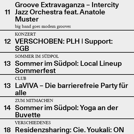
Groove Extravaganza – Intercity
11
Jazz Orchestra feat. Anatole
Muster
big band goes modern grooves
KONZERT
12
VERSCHOBEN: PLH | Support:
SGB
SOMMER IM SÜDPOL
13
Sommer im Südpol: Local Lineup
Sommerfest
CLUB
13
LaVIVA – Die barrierefreie Party für
alle
ZUM MITMACHEN
14
Sommer im Südpol: Yoga an der
Buvette
VERSCHIEDENES
18
Residenzsharing: Cie. Youkali: ON