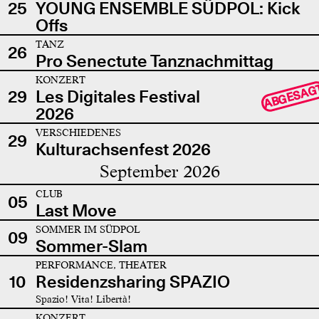
25
YOUNG ENSEMBLE SÜDPOL: Kick
Offs
TANZ
26
Pro Senectute Tanznachmittag
KONZERT
ABGESAG
29
Les Digitales Festival
2026
VERSCHIEDENES
29
Kulturachsenfest 2026
September 2026
CLUB
05
Last Move
SOMMER IM SÜDPOL
09
Sommer-Slam
PERFORMANCE, THEATER
10
Residenzsharing SPAZIO
Spazio! Vita! Libertà!
KONZERT