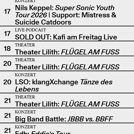
KONZERT
Nils Keppel:
Super Sonic Youth
17
Tour 2026
| Support: Mistress &
Suicide Catdoors
LIVE-PODCAST
17
SOLD OUT: Kafi am Freitag Live
THEATER
18
Theater Lilith:
FLÜGEL AM FUSS
THEATER
20
Theater Lilith:
FLÜGEL AM FUSS
KONZERT
20
LSO: klangXchange
Tänze des
Lebens
THEATER
21
Theater Lilith:
FLÜGEL AM FUSS
KONZERT
21
Big Band Battle:
JBBB vs. BBFF
KONZERT
21
Edb:
Eddie's Tour