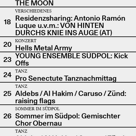
THE MOON
VERSCHIEDENES
Residenzsharing: Antonio Ramón
18
Luque u.v.m.: VON HINTEN
DURCHS KNIE INS AUGE (AT)
KONZERT
20
Hells Metal Army
YOUNG ENSEMBLE SÜDPOL: Kick
23
Offs
TANZ
24
Pro Senectute Tanznachmittag
TANZ
25
Aldebs / Al Hakim / Caruso / Zünd:
raising flags
SOMMER IM SÜDPOL
26
Sommer im Südpol: Gemischter
Chor Obernau
TANZ