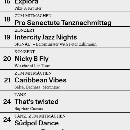
16
Explora
Pilze & Kräuter
ZUM MITMACHEN
18
Pro Senectute Tanznachmittag
KONZERT
19
Intercity Jazz Nights
SIGNAL! – Beromünster with Peter Zihlmann
KONZERT
20
Nicky B Fly
Wo chumi her Tour
ZUM MITMACHEN
21
Caribbean Vibes
Salsa, Bachata, Merengue
TANZ
24
That's twisted
Baptiste Cazaux
TANZ, ZUM MITMACHEN
24
Südpol Dance