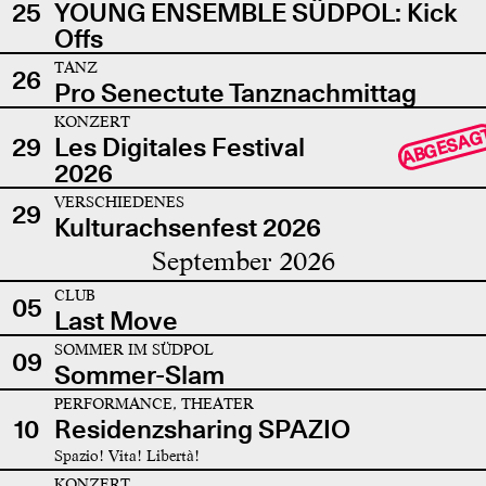
25
YOUNG ENSEMBLE SÜDPOL: Kick
Offs
TANZ
26
Pro Senectute Tanznachmittag
KONZERT
ABGESAG
29
Les Digitales Festival
2026
VERSCHIEDENES
29
Kulturachsenfest 2026
September 2026
CLUB
05
Last Move
SOMMER IM SÜDPOL
09
Sommer-Slam
PERFORMANCE, THEATER
10
Residenzsharing SPAZIO
Spazio! Vita! Libertà!
KONZERT