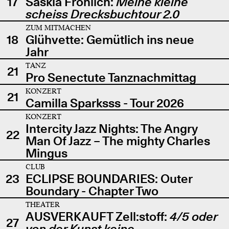
17
Saskia Fröhlich:
Meine kleine
scheiss Drecksbuchtour 2.0
ZUM MITMACHEN
18
Glühvette: Gemütlich ins neue
Jahr
TANZ
21
Pro Senectute Tanznachmittag
KONZERT
21
Camilla Sparksss - Tour 2026
KONZERT
Intercity Jazz Nights: The Angry
22
Man Of Jazz – The mighty Charles
Mingus
CLUB
23
ECLIPSE BOUNDARIES: Outer
Boundary - Chapter Two
THEATER
AUSVERKAUFT Zell:stoff:
4/5 oder
27
von der Kunst keine