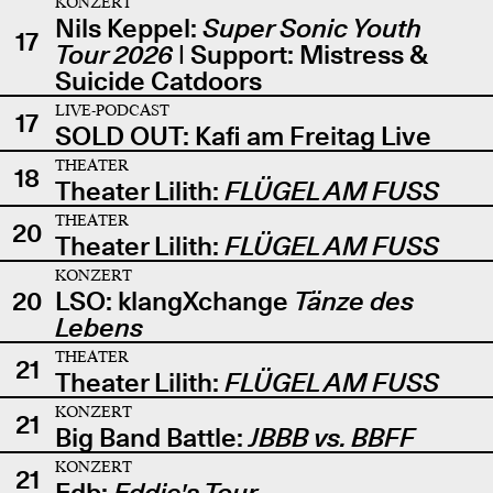
KONZERT
Nils Keppel:
Super Sonic Youth
17
Tour 2026
| Support: Mistress &
Suicide Catdoors
LIVE-PODCAST
17
SOLD OUT: Kafi am Freitag Live
THEATER
18
Theater Lilith:
FLÜGEL AM FUSS
THEATER
20
Theater Lilith:
FLÜGEL AM FUSS
KONZERT
20
LSO: klangXchange
Tänze des
Lebens
THEATER
21
Theater Lilith:
FLÜGEL AM FUSS
KONZERT
21
Big Band Battle:
JBBB vs. BBFF
KONZERT
21
Edb:
Eddie's Tour