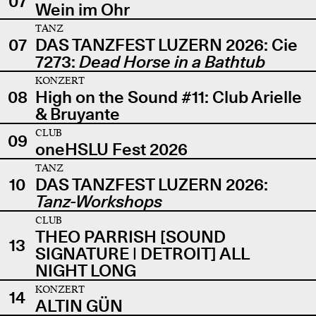
07
Wein im Ohr
TANZ
07
DAS TANZFEST LUZERN 2026: Cie
7273:
Dead Horse in a Bathtub
KONZERT
08
High on the Sound #11: Club Arielle
& Bruyante
CLUB
09
oneHSLU Fest 2026
TANZ
10
DAS TANZFEST LUZERN 2026:
Tanz-Workshops
CLUB
THEO PARRISH [SOUND
13
SIGNATURE | DETROIT] ALL
NIGHT LONG
KONZERT
14
ALTIN GÜN