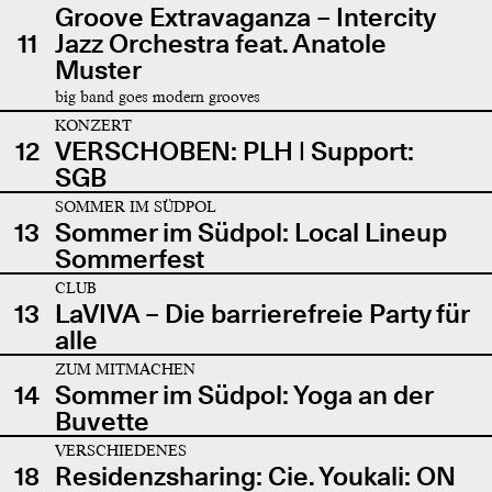
Groove Extravaganza – Intercity
11
Jazz Orchestra feat. Anatole
Muster
big band goes modern grooves
KONZERT
12
VERSCHOBEN: PLH | Support:
SGB
SOMMER IM SÜDPOL
13
Sommer im Südpol: Local Lineup
Sommerfest
CLUB
13
LaVIVA – Die barrierefreie Party für
alle
ZUM MITMACHEN
14
Sommer im Südpol: Yoga an der
Buvette
VERSCHIEDENES
18
Residenzsharing: Cie. Youkali: ON