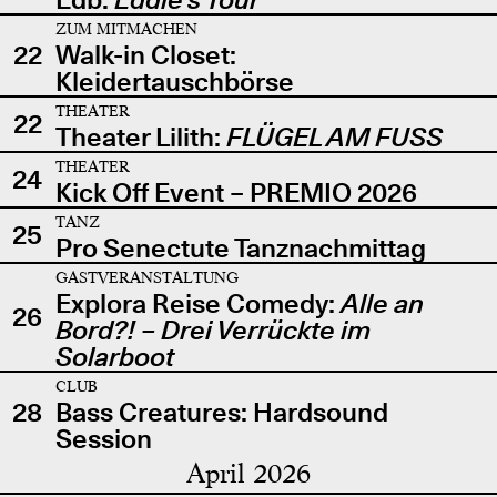
ZUM MITMACHEN
22
Walk-in Closet:
Kleidertauschbörse
THEATER
22
Theater Lilith:
FLÜGEL AM FUSS
THEATER
24
Kick Off Event – PREMIO 2026
TANZ
25
Pro Senectute Tanznachmittag
GASTVERANSTALTUNG
Explora Reise Comedy:
Alle an
26
Bord?! – Drei Verrückte im
Solarboot
CLUB
28
Bass Creatures: Hardsound
Session
April 2026