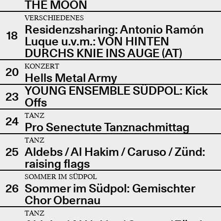
THE MOON
VERSCHIEDENES
Residenzsharing: Antonio Ramón
18
Luque u.v.m.: VON HINTEN
DURCHS KNIE INS AUGE (AT)
KONZERT
20
Hells Metal Army
YOUNG ENSEMBLE SÜDPOL: Kick
23
Offs
TANZ
24
Pro Senectute Tanznachmittag
TANZ
25
Aldebs / Al Hakim / Caruso / Zünd:
raising flags
SOMMER IM SÜDPOL
26
Sommer im Südpol: Gemischter
Chor Obernau
TANZ