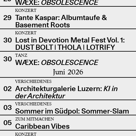
WÆXE:
OBSOLESCENCE
KONZERT
29
Tante Kaspar: Albumtaufe &
Basement Roots
KONZERT
30
Lost in Devotion Metal Fest Vol. 1:
DUST BOLT | THOLA | LOTRIFY
TANZ
30
WÆXE:
OBSOLESCENCE
Juni 2026
VERSCHIEDENES
02
Architekturgalerie Luzern:
KI in
der Architektur
VERSCHIEDENES
03
Sommer im Südpol: Sommer-Slam
ZUM MITMACHEN
05
Caribbean Vibes
KONZERT