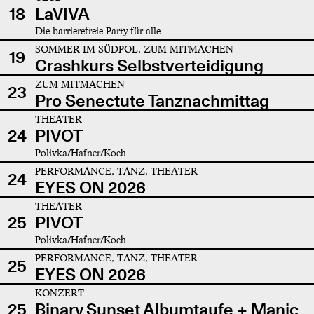
18
LaVIVA
Die barrierefreie Party für alle
SOMMER IM SÜDPOL, ZUM MITMACHEN
19
Crashkurs Selbstverteidigung
ZUM MITMACHEN
23
Pro Senectute Tanznachmittag
THEATER
24
PIVOT
Polivka/Hafner/Koch
PERFORMANCE, TANZ, THEATER
24
EYES ON 2026
THEATER
25
PIVOT
Polivka/Hafner/Koch
PERFORMANCE, TANZ, THEATER
25
EYES ON 2026
KONZERT
25
Binary Sunset Albumtaufe + Manic