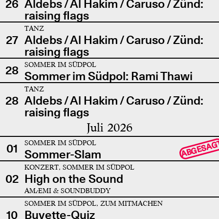
26
Aldebs / Al Hakim / Caruso / Zünd:
raising flags
TANZ
27
Aldebs / Al Hakim / Caruso / Zünd:
raising flags
SOMMER IM SÜDPOL
28
Sommer im Südpol: Rami Thawi
TANZ
28
Aldebs / Al Hakim / Caruso / Zünd:
raising flags
Juli 2026
SOMMER IM SÜDPOL
ABGESAG
01
Sommer-Slam
KONZERT, SOMMER IM SÜDPOL
02
High on the Sound
AMÆMI & SOUNDBUDDY
SOMMER IM SÜDPOL, ZUM MITMACHEN
10
Buvette-Quiz