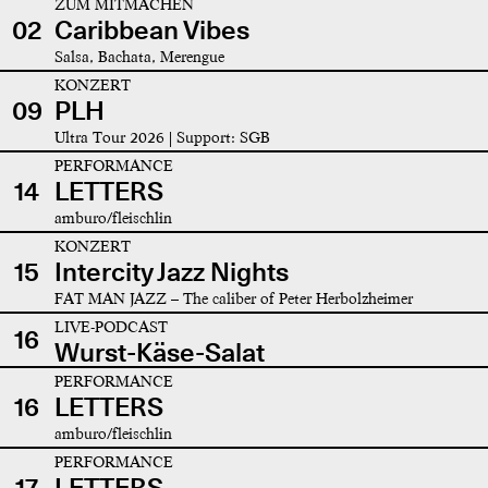
ZUM MITMACHEN
02
Caribbean Vibes
Salsa, Bachata, Merengue
KONZERT
09
PLH
Ultra Tour 2026 | Support: SGB
PERFORMANCE
14
LETTERS
amburo/fleischlin
KONZERT
15
Intercity Jazz Nights
FAT MAN JAZZ – The caliber of Peter Herbolzheimer
LIVE-PODCAST
16
Wurst-Käse-Salat
PERFORMANCE
16
LETTERS
amburo/fleischlin
PERFORMANCE
17
LETTERS