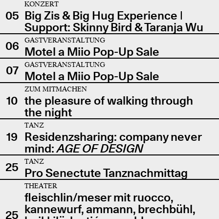
KONZERT
05
Big Zis & Big Hug Experience |
Support: Skinny Bird & Taranja Wu
GASTVERANSTALTUNG
06
Motel a Miio Pop-Up Sale
GASTVERANSTALTUNG
07
Motel a Miio Pop-Up Sale
ZUM MITMACHEN
10
the pleasure of walking through
the night
TANZ
19
Residenzsharing: company never
mind:
AGE OF DESIGN
TANZ
25
Pro Senectute Tanznachmittag
THEATER
fleischlin/meser mit ruocco,
kannewurf, ammann, brechbühl,
25