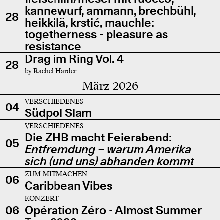
kannewurf, ammann, brechbühl,
28
heikkilä, krstić, mauchle:
togetherness - pleasure as
resistance
Drag im Ring Vol. 4
28
by Rachel Harder
März 2026
VERSCHIEDENES
04
Südpol Slam
VERSCHIEDENES
Die ZHB macht Feierabend:
05
Entfremdung – warum Amerika
sich (und uns) abhanden kommt
ZUM MITMACHEN
06
Caribbean Vibes
KONZERT
06
Opération Zéro - Almost Summer