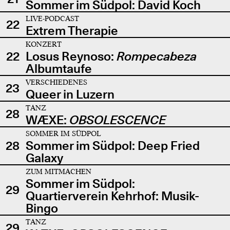
Sommer im Südpol: David Koch
LIVE-PODCAST
22
Extrem Therapie
KONZERT
22
Losus Reynoso:
Rompecabeza
Albumtaufe
VERSCHIEDENES
23
Queer in Luzern
TANZ
28
WÆXE:
OBSOLESCENCE
SOMMER IM SÜDPOL
28
Sommer im Südpol: Deep Fried
Galaxy
ZUM MITMACHEN
Sommer im Südpol:
29
Quartierverein Kehrhof: Musik-
Bingo
TANZ
29