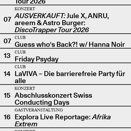
Tour 2026
KONZERT
AUSVERKAUFT:
Jule X, ANRU,
07
areem & Astro Burger:
DiscoTrapper Tour 2026
CLUB
07
Guess who's Back?! w/ Hanna Noir
CLUB
13
Friday Psyday
CLUB
14
LaVIVA – Die barrierefreie Party für
alle
KONZERT
15
Abschlusskonzert Swiss
Conducting Days
GASTVERANSTALTUNG
16
Explora Live Reportage:
Afrika
Extrem