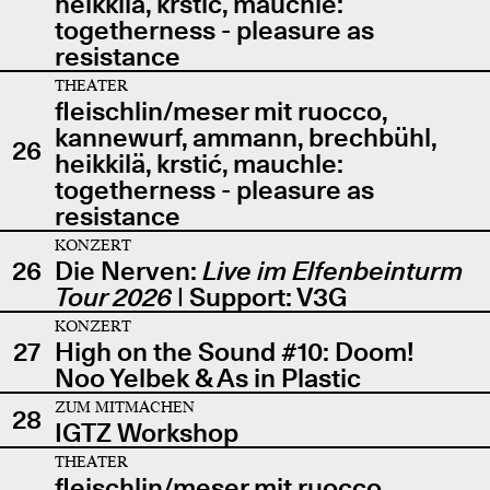
heikkilä, krstić, mauchle:
togetherness - pleasure as
resistance
THEATER
fleischlin/meser mit ruocco,
kannewurf, ammann, brechbühl,
26
heikkilä, krstić, mauchle:
togetherness - pleasure as
resistance
KONZERT
26
Die Nerven:
Live im Elfenbeinturm
Tour 2026
| Support: V3G
KONZERT
27
High on the Sound #10: Doom!
Noo Yelbek & As in Plastic
ZUM MITMACHEN
28
IGTZ Workshop
THEATER
fleischlin/meser mit ruocco,