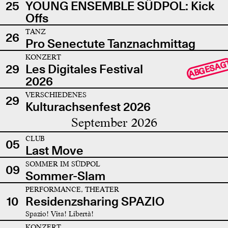
25
YOUNG ENSEMBLE SÜDPOL: Kick
Offs
TANZ
26
Pro Senectute Tanznachmittag
KONZERT
ABGESAG
29
Les Digitales Festival
2026
VERSCHIEDENES
29
Kulturachsenfest 2026
September 2026
CLUB
05
Last Move
SOMMER IM SÜDPOL
09
Sommer-Slam
PERFORMANCE, THEATER
10
Residenzsharing SPAZIO
Spazio! Vita! Libertà!
KONZERT