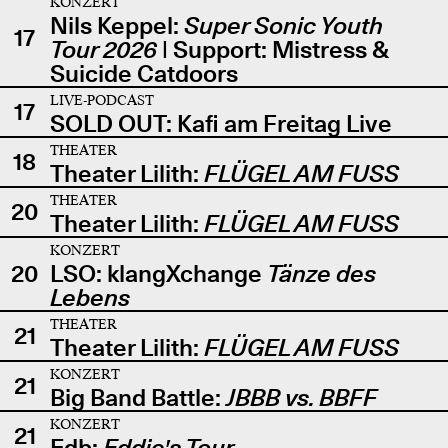
KONZERT
Nils Keppel:
Super Sonic Youth
17
Tour 2026
| Support: Mistress &
Suicide Catdoors
LIVE-PODCAST
17
SOLD OUT: Kafi am Freitag Live
THEATER
18
Theater Lilith:
FLÜGEL AM FUSS
THEATER
20
Theater Lilith:
FLÜGEL AM FUSS
KONZERT
20
LSO: klangXchange
Tänze des
Lebens
THEATER
21
Theater Lilith:
FLÜGEL AM FUSS
KONZERT
21
Big Band Battle:
JBBB vs. BBFF
KONZERT
21
Edb:
Eddie's Tour