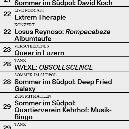
Sommer im Südpol: David Koch
LIVE-PODCAST
22
Extrem Therapie
KONZERT
22
Losus Reynoso:
Rompecabeza
Albumtaufe
VERSCHIEDENES
23
Queer in Luzern
TANZ
28
WÆXE:
OBSOLESCENCE
SOMMER IM SÜDPOL
28
Sommer im Südpol: Deep Fried
Galaxy
ZUM MITMACHEN
Sommer im Südpol:
29
Quartierverein Kehrhof: Musik-
Bingo
TANZ
29