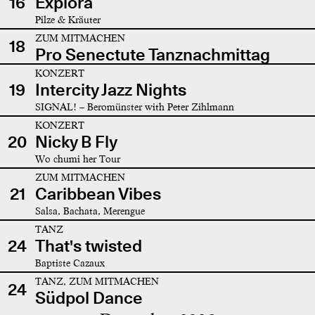
16
Explora
Pilze & Kräuter
ZUM MITMACHEN
18
Pro Senectute Tanznachmittag
KONZERT
19
Intercity Jazz Nights
SIGNAL! – Beromünster with Peter Zihlmann
KONZERT
20
Nicky B Fly
Wo chumi her Tour
ZUM MITMACHEN
21
Caribbean Vibes
Salsa, Bachata, Merengue
TANZ
24
That's twisted
Baptiste Cazaux
TANZ, ZUM MITMACHEN
24
Südpol Dance