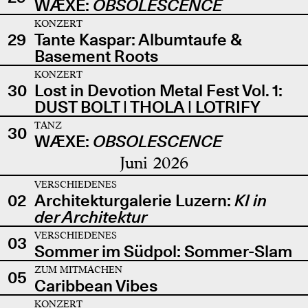
WÆXE:
OBSOLESCENCE
KONZERT
29
Tante Kaspar: Albumtaufe &
Basement Roots
KONZERT
30
Lost in Devotion Metal Fest Vol. 1:
DUST BOLT | THOLA | LOTRIFY
TANZ
30
WÆXE:
OBSOLESCENCE
Juni 2026
VERSCHIEDENES
02
Architekturgalerie Luzern:
KI in
der Architektur
VERSCHIEDENES
03
Sommer im Südpol: Sommer-Slam
ZUM MITMACHEN
05
Caribbean Vibes
KONZERT