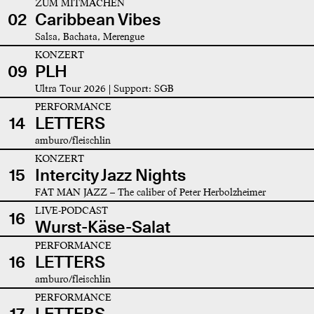
ZUM MITMACHEN
02
Caribbean Vibes
Salsa, Bachata, Merengue
KONZERT
09
PLH
Ultra Tour 2026 | Support: SGB
PERFORMANCE
14
LETTERS
amburo/fleischlin
KONZERT
15
Intercity Jazz Nights
FAT MAN JAZZ – The caliber of Peter Herbolzheimer
LIVE-PODCAST
16
Wurst-Käse-Salat
PERFORMANCE
16
LETTERS
amburo/fleischlin
PERFORMANCE
17
LETTERS