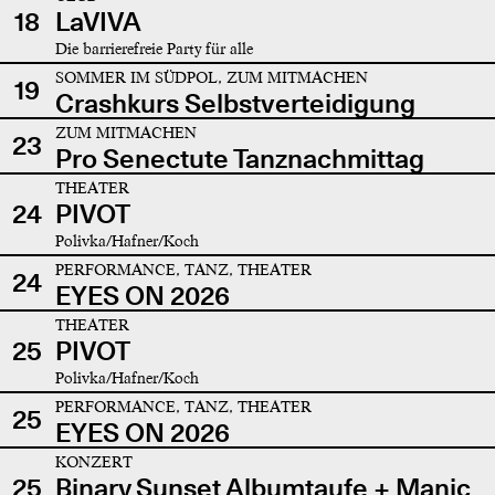
18
LaVIVA
Die barrierefreie Party für alle
SOMMER IM SÜDPOL, ZUM MITMACHEN
19
Crashkurs Selbstverteidigung
ZUM MITMACHEN
23
Pro Senectute Tanznachmittag
THEATER
24
PIVOT
Polivka/Hafner/Koch
PERFORMANCE, TANZ, THEATER
24
EYES ON 2026
THEATER
25
PIVOT
Polivka/Hafner/Koch
PERFORMANCE, TANZ, THEATER
25
EYES ON 2026
KONZERT
25
Binary Sunset Albumtaufe + Manic