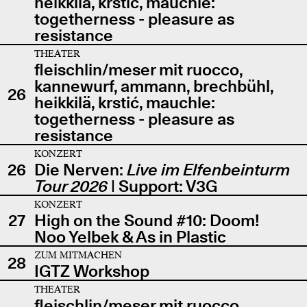
heikkilä, krstić, mauchle:
togetherness - pleasure as
resistance
THEATER
fleischlin/meser mit ruocco,
kannewurf, ammann, brechbühl,
26
heikkilä, krstić, mauchle:
togetherness - pleasure as
resistance
KONZERT
26
Die Nerven:
Live im Elfenbeinturm
Tour 2026
| Support: V3G
KONZERT
27
High on the Sound #10: Doom!
Noo Yelbek & As in Plastic
ZUM MITMACHEN
28
IGTZ Workshop
THEATER
fleischlin/meser mit ruocco,