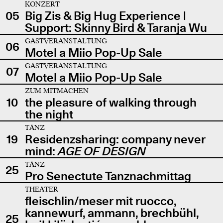
KONZERT
05
Big Zis & Big Hug Experience |
Support: Skinny Bird & Taranja Wu
GASTVERANSTALTUNG
06
Motel a Miio Pop-Up Sale
GASTVERANSTALTUNG
07
Motel a Miio Pop-Up Sale
ZUM MITMACHEN
10
the pleasure of walking through
the night
TANZ
19
Residenzsharing: company never
mind:
AGE OF DESIGN
TANZ
25
Pro Senectute Tanznachmittag
THEATER
fleischlin/meser mit ruocco,
kannewurf, ammann, brechbühl,
25