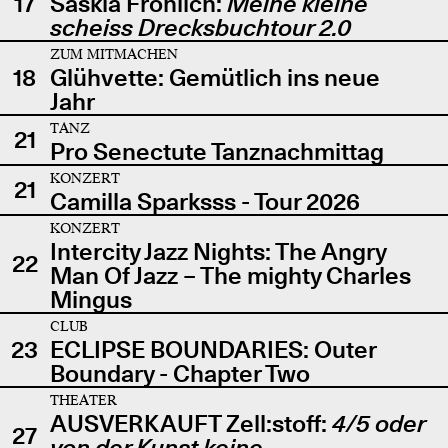
17
Saskia Fröhlich:
Meine kleine
scheiss Drecksbuchtour 2.0
ZUM MITMACHEN
18
Glühvette: Gemütlich ins neue
Jahr
TANZ
21
Pro Senectute Tanznachmittag
KONZERT
21
Camilla Sparksss - Tour 2026
KONZERT
Intercity Jazz Nights: The Angry
22
Man Of Jazz – The mighty Charles
Mingus
CLUB
23
ECLIPSE BOUNDARIES: Outer
Boundary - Chapter Two
THEATER
AUSVERKAUFT Zell:stoff:
4/5 oder
27
von der Kunst keine