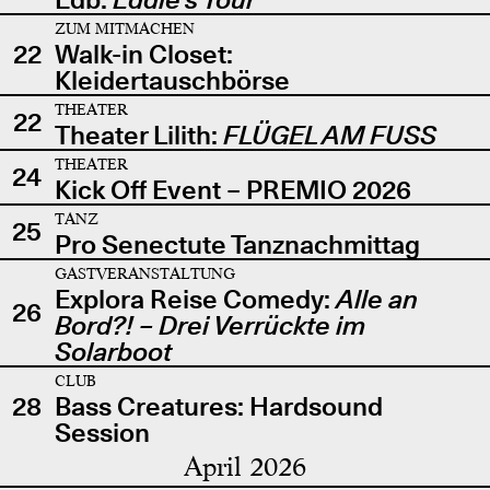
ZUM MITMACHEN
22
Walk-in Closet:
Kleidertauschbörse
THEATER
22
Theater Lilith:
FLÜGEL AM FUSS
THEATER
24
Kick Off Event – PREMIO 2026
TANZ
25
Pro Senectute Tanznachmittag
GASTVERANSTALTUNG
Explora Reise Comedy:
Alle an
26
Bord?! – Drei Verrückte im
Solarboot
CLUB
28
Bass Creatures: Hardsound
Session
April 2026