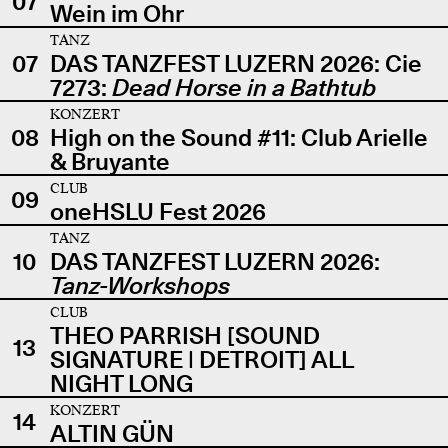
07
Wein im Ohr
TANZ
07
DAS TANZFEST LUZERN 2026: Cie
7273:
Dead Horse in a Bathtub
KONZERT
08
High on the Sound #11: Club Arielle
& Bruyante
CLUB
09
oneHSLU Fest 2026
TANZ
10
DAS TANZFEST LUZERN 2026:
Tanz-Workshops
CLUB
THEO PARRISH [SOUND
13
SIGNATURE | DETROIT] ALL
NIGHT LONG
KONZERT
14
ALTIN GÜN