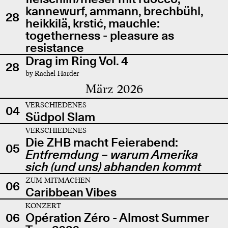
kannewurf, ammann, brechbühl,
28
heikkilä, krstić, mauchle:
togetherness - pleasure as
resistance
Drag im Ring Vol. 4
28
by Rachel Harder
März 2026
VERSCHIEDENES
04
Südpol Slam
VERSCHIEDENES
Die ZHB macht Feierabend:
05
Entfremdung – warum Amerika
sich (und uns) abhanden kommt
ZUM MITMACHEN
06
Caribbean Vibes
KONZERT
06
Opération Zéro - Almost Summer