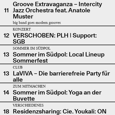
Groove Extravaganza – Intercity
11
Jazz Orchestra feat. Anatole
Muster
big band goes modern grooves
KONZERT
12
VERSCHOBEN: PLH | Support:
SGB
SOMMER IM SÜDPOL
13
Sommer im Südpol: Local Lineup
Sommerfest
CLUB
13
LaVIVA – Die barrierefreie Party für
alle
ZUM MITMACHEN
14
Sommer im Südpol: Yoga an der
Buvette
VERSCHIEDENES
18
Residenzsharing: Cie. Youkali: ON