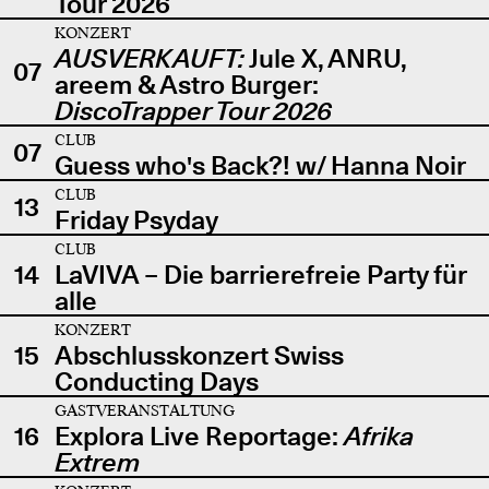
Tour 2026
KONZERT
AUSVERKAUFT:
Jule X, ANRU,
07
areem & Astro Burger:
DiscoTrapper Tour 2026
CLUB
07
Guess who's Back?! w/ Hanna Noir
CLUB
13
Friday Psyday
CLUB
14
LaVIVA – Die barrierefreie Party für
alle
KONZERT
15
Abschlusskonzert Swiss
Conducting Days
GASTVERANSTALTUNG
16
Explora Live Reportage:
Afrika
Extrem