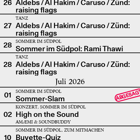
26
Aldebs / Al Hakim / Caruso / Zünd:
raising flags
TANZ
27
Aldebs / Al Hakim / Caruso / Zünd:
raising flags
SOMMER IM SÜDPOL
28
Sommer im Südpol: Rami Thawi
TANZ
28
Aldebs / Al Hakim / Caruso / Zünd:
raising flags
Juli 2026
SOMMER IM SÜDPOL
ABGESAG
01
Sommer-Slam
KONZERT, SOMMER IM SÜDPOL
02
High on the Sound
AMÆMI & SOUNDBUDDY
SOMMER IM SÜDPOL, ZUM MITMACHEN
10
Buvette-Quiz