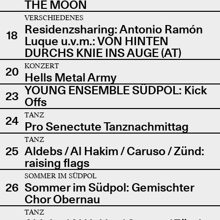
THE MOON
VERSCHIEDENES
Residenzsharing: Antonio Ramón
18
Luque u.v.m.: VON HINTEN
DURCHS KNIE INS AUGE (AT)
KONZERT
20
Hells Metal Army
YOUNG ENSEMBLE SÜDPOL: Kick
23
Offs
TANZ
24
Pro Senectute Tanznachmittag
TANZ
25
Aldebs / Al Hakim / Caruso / Zünd:
raising flags
SOMMER IM SÜDPOL
26
Sommer im Südpol: Gemischter
Chor Obernau
TANZ