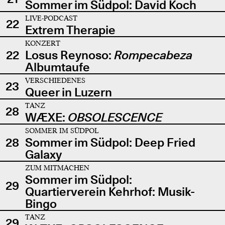
Sommer im Südpol: David Koch
LIVE-PODCAST
22
Extrem Therapie
KONZERT
22
Losus Reynoso:
Rompecabeza
Albumtaufe
VERSCHIEDENES
23
Queer in Luzern
TANZ
28
WÆXE:
OBSOLESCENCE
SOMMER IM SÜDPOL
28
Sommer im Südpol: Deep Fried
Galaxy
ZUM MITMACHEN
Sommer im Südpol:
29
Quartierverein Kehrhof: Musik-
Bingo
TANZ
29