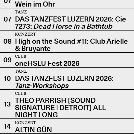
07
Wein im Ohr
TANZ
07
DAS TANZFEST LUZERN 2026: Cie
7273:
Dead Horse in a Bathtub
KONZERT
08
High on the Sound #11: Club Arielle
& Bruyante
CLUB
09
oneHSLU Fest 2026
TANZ
10
DAS TANZFEST LUZERN 2026:
Tanz-Workshops
CLUB
THEO PARRISH [SOUND
13
SIGNATURE | DETROIT] ALL
NIGHT LONG
KONZERT
14
ALTIN GÜN