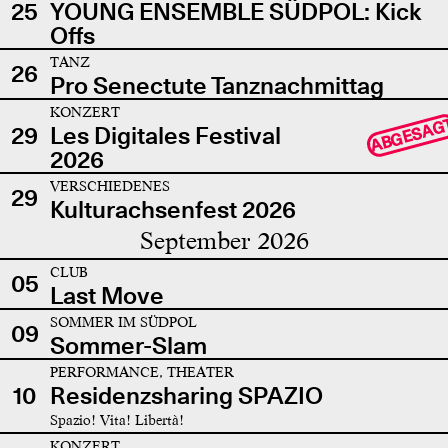
25
YOUNG ENSEMBLE SÜDPOL: Kick
Offs
TANZ
26
Pro Senectute Tanznachmittag
KONZERT
ABGESAG
29
Les Digitales Festival
2026
VERSCHIEDENES
29
Kulturachsenfest 2026
September 2026
CLUB
05
Last Move
SOMMER IM SÜDPOL
09
Sommer-Slam
PERFORMANCE, THEATER
10
Residenzsharing SPAZIO
Spazio! Vita! Libertà!
KONZERT