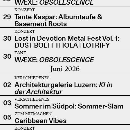
WÆXE:
OBSOLESCENCE
KONZERT
29
Tante Kaspar: Albumtaufe &
Basement Roots
KONZERT
30
Lost in Devotion Metal Fest Vol. 1:
DUST BOLT | THOLA | LOTRIFY
TANZ
30
WÆXE:
OBSOLESCENCE
Juni 2026
VERSCHIEDENES
02
Architekturgalerie Luzern:
KI in
der Architektur
VERSCHIEDENES
03
Sommer im Südpol: Sommer-Slam
ZUM MITMACHEN
05
Caribbean Vibes
KONZERT