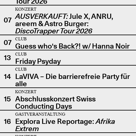
Tour 2026
KONZERT
AUSVERKAUFT:
Jule X, ANRU,
07
areem & Astro Burger:
DiscoTrapper Tour 2026
CLUB
07
Guess who's Back?! w/ Hanna Noir
CLUB
13
Friday Psyday
CLUB
14
LaVIVA – Die barrierefreie Party für
alle
KONZERT
15
Abschlusskonzert Swiss
Conducting Days
GASTVERANSTALTUNG
16
Explora Live Reportage:
Afrika
Extrem