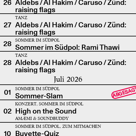
26
Aldebs / Al Hakim / Caruso / Zünd:
raising flags
TANZ
27
Aldebs / Al Hakim / Caruso / Zünd:
raising flags
SOMMER IM SÜDPOL
28
Sommer im Südpol: Rami Thawi
TANZ
28
Aldebs / Al Hakim / Caruso / Zünd:
raising flags
Juli 2026
SOMMER IM SÜDPOL
ABGESAG
01
Sommer-Slam
KONZERT, SOMMER IM SÜDPOL
02
High on the Sound
AMÆMI & SOUNDBUDDY
SOMMER IM SÜDPOL, ZUM MITMACHEN
10
Buvette-Quiz