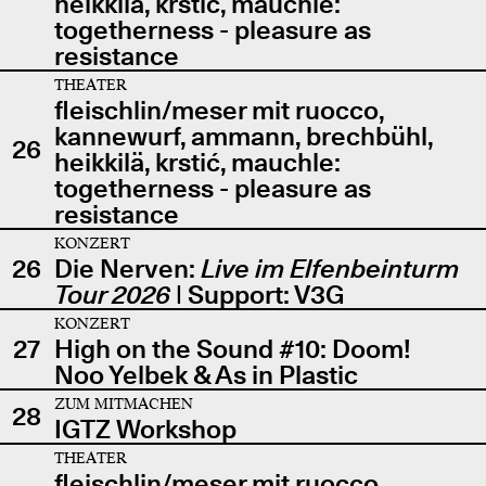
heikkilä, krstić, mauchle:
togetherness - pleasure as
resistance
THEATER
fleischlin/meser mit ruocco,
kannewurf, ammann, brechbühl,
26
heikkilä, krstić, mauchle:
togetherness - pleasure as
resistance
KONZERT
26
Die Nerven:
Live im Elfenbeinturm
Tour 2026
| Support: V3G
KONZERT
27
High on the Sound #10: Doom!
Noo Yelbek & As in Plastic
ZUM MITMACHEN
28
IGTZ Workshop
THEATER
fleischlin/meser mit ruocco,