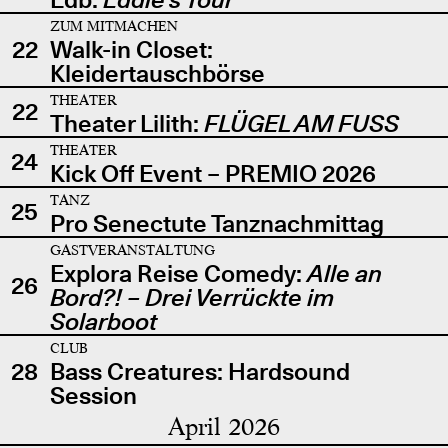
ZUM MITMACHEN
22
Walk-in Closet:
Kleidertauschbörse
THEATER
22
Theater Lilith:
FLÜGEL AM FUSS
THEATER
24
Kick Off Event – PREMIO 2026
TANZ
25
Pro Senectute Tanznachmittag
GASTVERANSTALTUNG
Explora Reise Comedy:
Alle an
26
Bord?! – Drei Verrückte im
Solarboot
CLUB
28
Bass Creatures: Hardsound
Session
April 2026