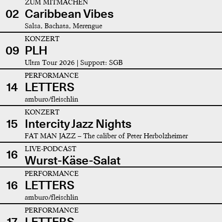
ZUM MITMACHEN
02
Caribbean Vibes
Salsa, Bachata, Merengue
KONZERT
09
PLH
Ultra Tour 2026 | Support: SGB
PERFORMANCE
14
LETTERS
amburo/fleischlin
KONZERT
15
Intercity Jazz Nights
FAT MAN JAZZ – The caliber of Peter Herbolzheimer
LIVE-PODCAST
16
Wurst-Käse-Salat
PERFORMANCE
16
LETTERS
amburo/fleischlin
PERFORMANCE
17
LETTERS