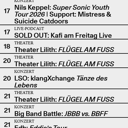
KONZERT
Nils Keppel:
Super Sonic Youth
17
Tour 2026
| Support: Mistress &
Suicide Catdoors
LIVE-PODCAST
17
SOLD OUT: Kafi am Freitag Live
THEATER
18
Theater Lilith:
FLÜGEL AM FUSS
THEATER
20
Theater Lilith:
FLÜGEL AM FUSS
KONZERT
20
LSO: klangXchange
Tänze des
Lebens
THEATER
21
Theater Lilith:
FLÜGEL AM FUSS
KONZERT
21
Big Band Battle:
JBBB vs. BBFF
KONZERT
21
Edb:
Eddie's Tour