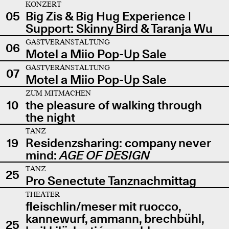
KONZERT
05
Big Zis & Big Hug Experience |
Support: Skinny Bird & Taranja Wu
GASTVERANSTALTUNG
06
Motel a Miio Pop-Up Sale
GASTVERANSTALTUNG
07
Motel a Miio Pop-Up Sale
ZUM MITMACHEN
10
the pleasure of walking through
the night
TANZ
19
Residenzsharing: company never
mind:
AGE OF DESIGN
TANZ
25
Pro Senectute Tanznachmittag
THEATER
fleischlin/meser mit ruocco,
kannewurf, ammann, brechbühl,
25