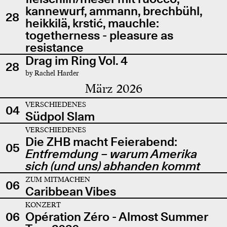
kannewurf, ammann, brechbühl,
28
heikkilä, krstić, mauchle:
togetherness - pleasure as
resistance
Drag im Ring Vol. 4
28
by Rachel Harder
März 2026
VERSCHIEDENES
04
Südpol Slam
VERSCHIEDENES
Die ZHB macht Feierabend:
05
Entfremdung – warum Amerika
sich (und uns) abhanden kommt
ZUM MITMACHEN
06
Caribbean Vibes
KONZERT
06
Opération Zéro - Almost Summer