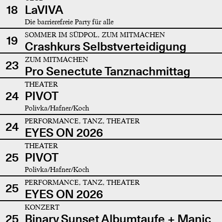
18
LaVIVA
Die barrierefreie Party für alle
SOMMER IM SÜDPOL, ZUM MITMACHEN
19
Crashkurs Selbstverteidigung
ZUM MITMACHEN
23
Pro Senectute Tanznachmittag
THEATER
24
PIVOT
Polivka/Hafner/Koch
PERFORMANCE, TANZ, THEATER
24
EYES ON 2026
THEATER
25
PIVOT
Polivka/Hafner/Koch
PERFORMANCE, TANZ, THEATER
25
EYES ON 2026
KONZERT
25
Binary Sunset Albumtaufe + Manic