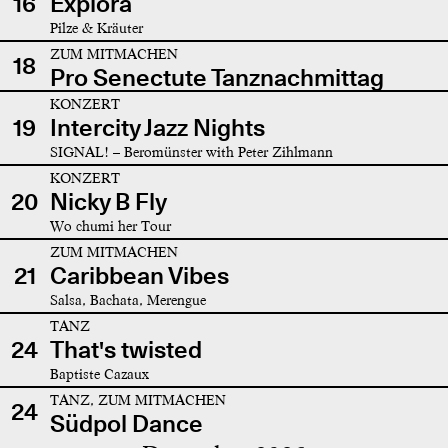
16
Explora
Pilze & Kräuter
ZUM MITMACHEN
18
Pro Senectute Tanznachmittag
KONZERT
19
Intercity Jazz Nights
SIGNAL! – Beromünster with Peter Zihlmann
KONZERT
20
Nicky B Fly
Wo chumi her Tour
ZUM MITMACHEN
21
Caribbean Vibes
Salsa, Bachata, Merengue
TANZ
24
That's twisted
Baptiste Cazaux
TANZ, ZUM MITMACHEN
24
Südpol Dance