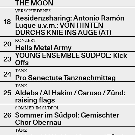
THE MOON
VERSCHIEDENES
Residenzsharing: Antonio Ramón
18
Luque u.v.m.: VON HINTEN
DURCHS KNIE INS AUGE (AT)
KONZERT
20
Hells Metal Army
YOUNG ENSEMBLE SÜDPOL: Kick
23
Offs
TANZ
24
Pro Senectute Tanznachmittag
TANZ
25
Aldebs / Al Hakim / Caruso / Zünd:
raising flags
SOMMER IM SÜDPOL
26
Sommer im Südpol: Gemischter
Chor Obernau
TANZ