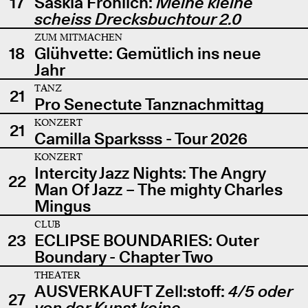
17
Saskia Fröhlich:
Meine kleine
scheiss Drecksbuchtour 2.0
ZUM MITMACHEN
18
Glühvette: Gemütlich ins neue
Jahr
TANZ
21
Pro Senectute Tanznachmittag
KONZERT
21
Camilla Sparksss - Tour 2026
KONZERT
Intercity Jazz Nights: The Angry
22
Man Of Jazz – The mighty Charles
Mingus
CLUB
23
ECLIPSE BOUNDARIES: Outer
Boundary - Chapter Two
THEATER
AUSVERKAUFT Zell:stoff:
4/5 oder
27
von der Kunst keine