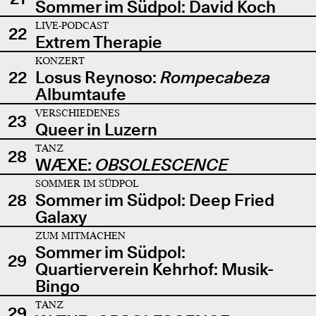
Sommer im Südpol: David Koch
LIVE-PODCAST
22
Extrem Therapie
KONZERT
22
Losus Reynoso:
Rompecabeza
Albumtaufe
VERSCHIEDENES
23
Queer in Luzern
TANZ
28
WÆXE:
OBSOLESCENCE
SOMMER IM SÜDPOL
28
Sommer im Südpol: Deep Fried
Galaxy
ZUM MITMACHEN
Sommer im Südpol:
29
Quartierverein Kehrhof: Musik-
Bingo
TANZ
29