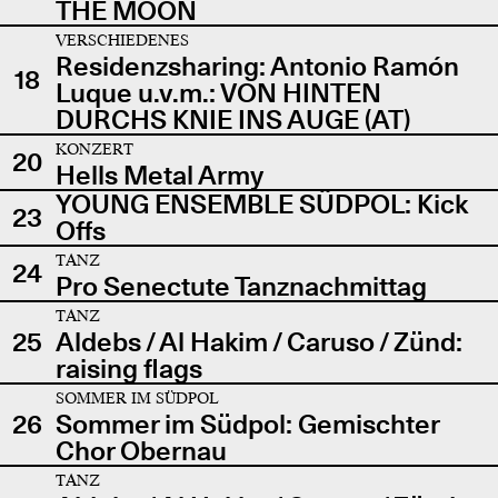
THE MOON
VERSCHIEDENES
Residenzsharing: Antonio Ramón
18
Luque u.v.m.: VON HINTEN
DURCHS KNIE INS AUGE (AT)
KONZERT
20
Hells Metal Army
YOUNG ENSEMBLE SÜDPOL: Kick
23
Offs
TANZ
24
Pro Senectute Tanznachmittag
TANZ
25
Aldebs / Al Hakim / Caruso / Zünd:
raising flags
SOMMER IM SÜDPOL
26
Sommer im Südpol: Gemischter
Chor Obernau
TANZ