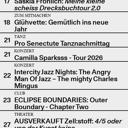
17
Saskia Fröhlich:
Meine kleine
scheiss Drecksbuchtour 2.0
ZUM MITMACHEN
18
Glühvette: Gemütlich ins neue
Jahr
TANZ
21
Pro Senectute Tanznachmittag
KONZERT
21
Camilla Sparksss - Tour 2026
KONZERT
Intercity Jazz Nights: The Angry
22
Man Of Jazz – The mighty Charles
Mingus
CLUB
23
ECLIPSE BOUNDARIES: Outer
Boundary - Chapter Two
THEATER
AUSVERKAUFT Zell:stoff:
4/5 oder
27
von der Kunst keine