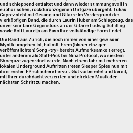
und schleppend entfaltet und dann wieder stimmungsvoll in
euphorischen, rockdurchzogenen Dirtgaze übergeht. Lukas
Caprez steht mit Gesang und Gitarre im Vordergrund der
vierköpfigen Band, die durch Laurin Huber am Schlagzeug, das
unverkennbare Gegenstück an der Gitarre Ludwig Schilling
sowie Rolf Laureĳs am Bass ihre vollständige Form findet.
Die Band aus Zürich, die noch immer von einer gewissen
Mystik umgeben ist, hat mit ihrem (bisher einzigen
veröffentlichten) Song «try» bereits Aufmerksamkeit erregt,
unter anderem als Staff-Pick bei Nina Protocol, wo sie dem
Shoegaze zugeordnet wurde. Nach einem Jahr mit mehreren
lokalen Underground Auftritten treten Sleeper Spies nun mit
ihrer ersten EP «clincher» hervor: Gut vorbereitet und bereit,
mit ihrer durchdacht verzerrten und direkten Musik den
nächsten Schritt zu machen.