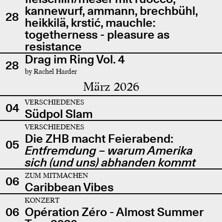
kannewurf, ammann, brechbühl,
28
heikkilä, krstić, mauchle:
togetherness - pleasure as
resistance
Drag im Ring Vol. 4
28
by Rachel Harder
März 2026
VERSCHIEDENES
04
Südpol Slam
VERSCHIEDENES
Die ZHB macht Feierabend:
05
Entfremdung – warum Amerika
sich (und uns) abhanden kommt
ZUM MITMACHEN
06
Caribbean Vibes
KONZERT
06
Opération Zéro - Almost Summer