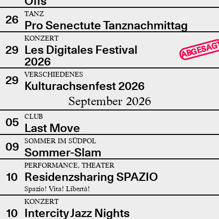
Offs
TANZ
26
Pro Senectute Tanznachmittag
KONZERT
ABGESAG
29
Les Digitales Festival
2026
VERSCHIEDENES
29
Kulturachsenfest 2026
September 2026
CLUB
05
Last Move
SOMMER IM SÜDPOL
09
Sommer-Slam
PERFORMANCE, THEATER
10
Residenzsharing SPAZIO
Spazio! Vita! Libertà!
KONZERT
10
Intercity Jazz Nights