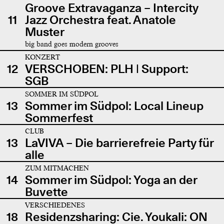
Groove Extravaganza – Intercity
11
Jazz Orchestra feat. Anatole
Muster
big band goes modern grooves
KONZERT
12
VERSCHOBEN: PLH | Support:
SGB
SOMMER IM SÜDPOL
13
Sommer im Südpol: Local Lineup
Sommerfest
CLUB
13
LaVIVA – Die barrierefreie Party für
alle
ZUM MITMACHEN
14
Sommer im Südpol: Yoga an der
Buvette
VERSCHIEDENES
18
Residenzsharing: Cie. Youkali: ON