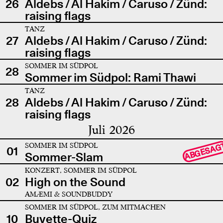
26
Aldebs / Al Hakim / Caruso / Zünd:
raising flags
TANZ
27
Aldebs / Al Hakim / Caruso / Zünd:
raising flags
SOMMER IM SÜDPOL
28
Sommer im Südpol: Rami Thawi
TANZ
28
Aldebs / Al Hakim / Caruso / Zünd:
raising flags
Juli 2026
SOMMER IM SÜDPOL
ABGESAG
01
Sommer-Slam
KONZERT, SOMMER IM SÜDPOL
02
High on the Sound
AMÆMI & SOUNDBUDDY
SOMMER IM SÜDPOL, ZUM MITMACHEN
10
Buvette-Quiz