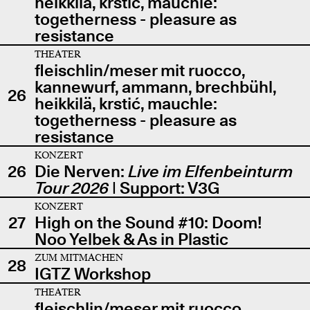
heikkilä, krstić, mauchle:
togetherness - pleasure as
resistance
THEATER
fleischlin/meser mit ruocco,
kannewurf, ammann, brechbühl,
26
heikkilä, krstić, mauchle:
togetherness - pleasure as
resistance
KONZERT
26
Die Nerven:
Live im Elfenbeinturm
Tour 2026
| Support: V3G
KONZERT
27
High on the Sound #10: Doom!
Noo Yelbek & As in Plastic
ZUM MITMACHEN
28
IGTZ Workshop
THEATER
fleischlin/meser mit ruocco,