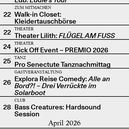
ZUM MITMACHEN
22
Walk-in Closet:
Kleidertauschbörse
THEATER
22
Theater Lilith:
FLÜGEL AM FUSS
THEATER
24
Kick Off Event – PREMIO 2026
TANZ
25
Pro Senectute Tanznachmittag
GASTVERANSTALTUNG
Explora Reise Comedy:
Alle an
26
Bord?! – Drei Verrückte im
Solarboot
CLUB
28
Bass Creatures: Hardsound
Session
April 2026