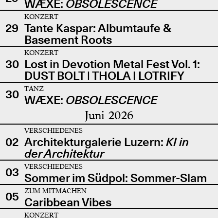
WÆXE:
OBSOLESCENCE
KONZERT
29
Tante Kaspar: Albumtaufe &
Basement Roots
KONZERT
30
Lost in Devotion Metal Fest Vol. 1:
DUST BOLT | THOLA | LOTRIFY
TANZ
30
WÆXE:
OBSOLESCENCE
Juni 2026
VERSCHIEDENES
02
Architekturgalerie Luzern:
KI in
der Architektur
VERSCHIEDENES
03
Sommer im Südpol: Sommer-Slam
ZUM MITMACHEN
05
Caribbean Vibes
KONZERT