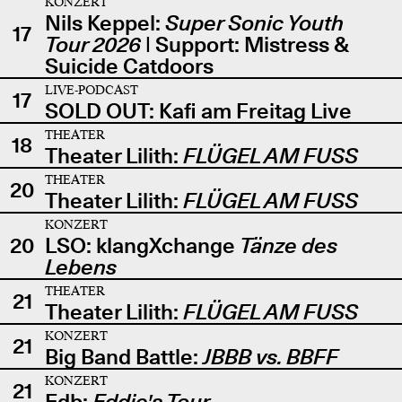
KONZERT
Nils Keppel:
Super Sonic Youth
17
Tour 2026
| Support: Mistress &
Suicide Catdoors
LIVE-PODCAST
17
SOLD OUT: Kafi am Freitag Live
THEATER
18
Theater Lilith:
FLÜGEL AM FUSS
THEATER
20
Theater Lilith:
FLÜGEL AM FUSS
KONZERT
20
LSO: klangXchange
Tänze des
Lebens
THEATER
21
Theater Lilith:
FLÜGEL AM FUSS
KONZERT
21
Big Band Battle:
JBBB vs. BBFF
KONZERT
21
Edb:
Eddie's Tour