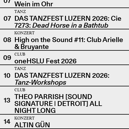
07
Wein im Ohr
TANZ
07
DAS TANZFEST LUZERN 2026: Cie
7273:
Dead Horse in a Bathtub
KONZERT
08
High on the Sound #11: Club Arielle
& Bruyante
CLUB
09
oneHSLU Fest 2026
TANZ
10
DAS TANZFEST LUZERN 2026:
Tanz-Workshops
CLUB
THEO PARRISH [SOUND
13
SIGNATURE | DETROIT] ALL
NIGHT LONG
KONZERT
14
ALTIN GÜN