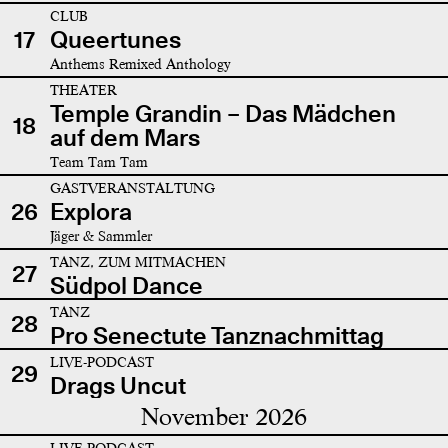
CLUB
17
Queertunes
Anthems Remixed Anthology
THEATER
Temple Grandin – Das Mädchen
18
auf dem Mars
Team Tam Tam
GASTVERANSTALTUNG
26
Explora
Jäger & Sammler
TANZ, ZUM MITMACHEN
27
Südpol Dance
TANZ
28
Pro Senectute Tanznachmittag
LIVE-PODCAST
29
Drags Uncut
November 2026
LIVE-PODCAST