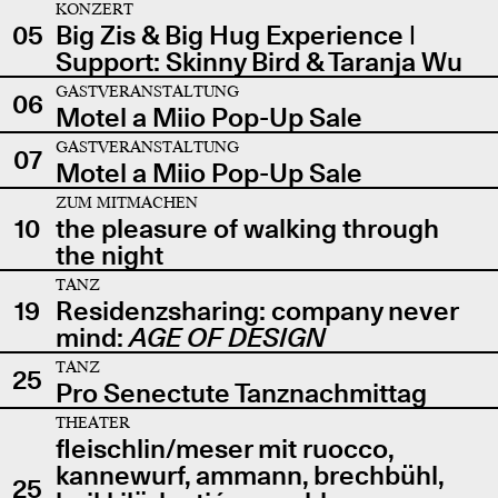
KONZERT
05
Big Zis & Big Hug Experience |
Support: Skinny Bird & Taranja Wu
GASTVERANSTALTUNG
06
Motel a Miio Pop-Up Sale
GASTVERANSTALTUNG
07
Motel a Miio Pop-Up Sale
ZUM MITMACHEN
10
the pleasure of walking through
the night
TANZ
19
Residenzsharing: company never
mind:
AGE OF DESIGN
TANZ
25
Pro Senectute Tanznachmittag
THEATER
fleischlin/meser mit ruocco,
kannewurf, ammann, brechbühl,
25