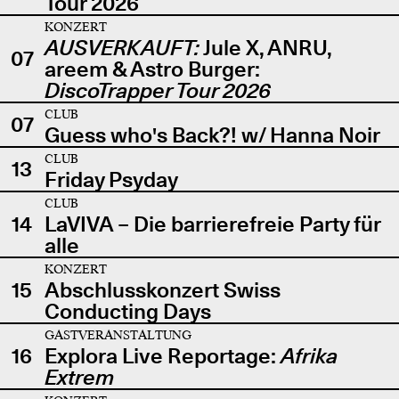
Tour 2026
KONZERT
AUSVERKAUFT:
Jule X, ANRU,
07
areem & Astro Burger:
DiscoTrapper Tour 2026
CLUB
07
Guess who's Back?! w/ Hanna Noir
CLUB
13
Friday Psyday
CLUB
14
LaVIVA – Die barrierefreie Party für
alle
KONZERT
15
Abschlusskonzert Swiss
Conducting Days
GASTVERANSTALTUNG
16
Explora Live Reportage:
Afrika
Extrem